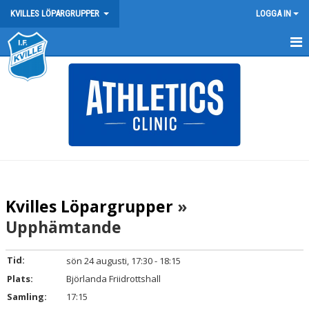
KVILLES LÖPARGRUPPER
LOGGA IN
HEM
NYHETER
KALENDER
GRUPPMEDLEMMAR
BILDGALLERI
Kvilles Löpargrupper
»
DOKUMENT
Upphämtande
KONTAKT
Tid:
sön 24 augusti, 17:30 - 18:15
Plats:
Björlanda Friidrottshall
Samling:
17:15