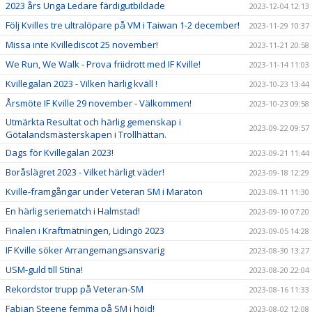
2023 års Unga Ledare färdigutbildade
2023-12-04 12:13
Följ Kvilles tre ultralöpare på VM i Taiwan 1-2 december!
2023-11-29 10:37
Missa inte Kvillediscot 25 november!
2023-11-21 20:58
We Run, We Walk - Prova friidrott med IF Kville!
2023-11-14 11:03
Kvillegalan 2023 - Vilken härlig kväll !
2023-10-23 13:44
Årsmöte IF Kville 29 november - Välkommen!
2023-10-23 09:58
Utmärkta Resultat och härlig gemenskap i
2023-09-22 09:57
Götalandsmästerskapen i Trollhättan.
Dags för Kvillegalan 2023!
2023-09-21 11:44
Boråslägret 2023 - Vilket härligt väder!
2023-09-18 12:29
Kville-framgångar under Veteran SM i Maraton
2023-09-11 11:30
En härlig seriematch i Halmstad!
2023-09-10 07:20
Finalen i Kraftmätningen, Lidingö 2023
2023-09-05 14:28
IF Kville söker Arrangemangsansvarig
2023-08-30 13:27
USM-guld till Stina!
2023-08-20 22:04
Rekordstor trupp på Veteran-SM
2023-08-16 11:33
Fabian Steene femma på SM i höjd!
2023-08-02 12:08