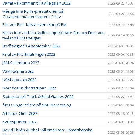
Varmt välkommen till Kvillegalan 2022!
2022-09-23 16:33
Många fina Kville-prestationer på
2022-09-22 13:56
Götalandsmästerskapen i Eslöv
Elin och Emir bästa svenskar på EM
2022-09-19 15:45
Missa inte att följa Kvilles superlöpare Elin och Emir som
2022-09-16 10:55
tävlar på EM i helgen!
Boråslägret 3-4 september 2022
2022-09-09 18:30
Final av Kraftmätningen 2022
2022-09-06 10:38
JSM Sollentuna 2022
2022-09-02 20:26
VSM Kalmar 2022
2022-08-31 19:08
USM Uppsala 2022
2022-08-30 17:22
Svenska Friidrottscupen 2022
2022-08-23 15:06
Slottsskogen Track & Field Games 2022
2022-08-22 15:57
Årets unga ledare på SM i Norrköping
2022-08-18 10:06
Athletics Clinic 2022
2022-08-15 10:18
Kvillesprinten 2022
2022-08-09 11:00
David Thilén dubbel "All American" i Amerikanska
2022-08-03 09:25