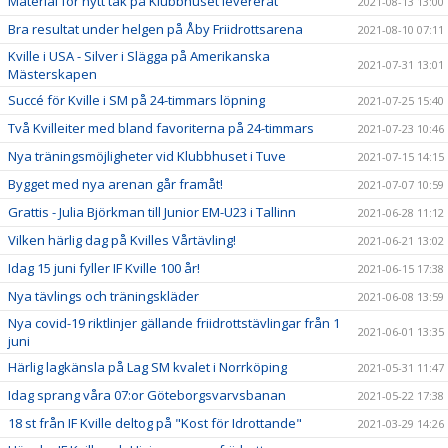
Material för nytt tak på Klubbhuset levererat
2021-08-13 13:00
Bra resultat under helgen på Åby Friidrottsarena
2021-08-10 07:11
Kville i USA - Silver i Slägga på Amerikanska
2021-07-31 13:01
Mästerskapen
Succé för Kville i SM på 24-timmars löpning
2021-07-25 15:40
Två Kvilleiter med bland favoriterna på 24-timmars
2021-07-23 10:46
Nya träningsmöjligheter vid Klubbhuset i Tuve
2021-07-15 14:15
Bygget med nya arenan går framåt!
2021-07-07 10:59
Grattis - Julia Björkman till Junior EM-U23 i Tallinn
2021-06-28 11:12
Vilken härlig dag på Kvilles Vårtävling!
2021-06-21 13:02
Idag 15 juni fyller IF Kville 100 år!
2021-06-15 17:38
Nya tävlings och träningskläder
2021-06-08 13:59
Nya covid-19 riktlinjer gällande friidrottstävlingar från 1
2021-06-01 13:35
juni
Härlig lagkänsla på Lag SM kvalet i Norrköping
2021-05-31 11:47
Idag sprang våra 07:or Göteborgsvarvsbanan
2021-05-22 17:38
18 st från IF Kville deltog på "Kost för Idrottande"
2021-03-29 14:26