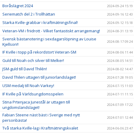
Boråslägret 2024
2024-09-24 15:19
Seriematch del 2 i Trollhättan
2024-09-16 12:43
Starka Kville-grabbar i kraftmätningsfinal!
2024-09-12 15:18
Veteran-VM i friidrott - Vilket fantastiskt arrangemang!
2024-08-31 13:19
Svensk bästanotering i sexdagarslöpning av Louise
2024-08-17 09:24
Kjellson!!
IF Kville i topp på rekordstort Veteran-SM
2024-08-06 11:44
Guld till Noah och silver till Melker!
2024-08-05 14:51
JSM-guld till David Thilén!
2024-08-02 14:47
David Thilen uttagen till juniorlandslaget!
2024-07-28 19:05
USM medalj till Noah Varkey!
2024-07-15 11:03
IF Kville på Världsungdomsspelen
2024-07-11 11:15
Stina Prtenjaca Junestål är uttagen till
2024-07-09 17:22
ungdomslandslaget!
Fabian Steene näst bäst i Sverige med nytt
2024-07-01 12:44
personbästa!
Två starka Kville-lag i Kraftmätningskvalet
2024-06-06 23:47