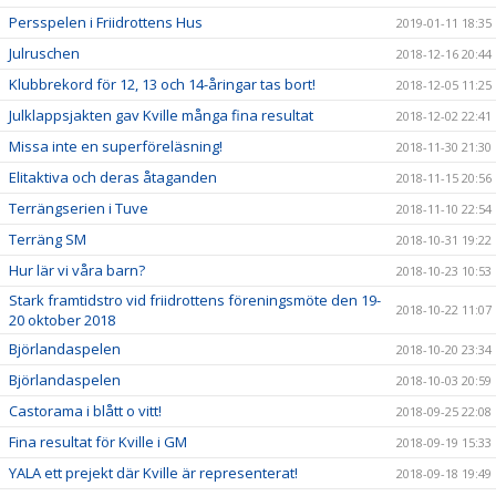
Persspelen i Friidrottens Hus
2019-01-11 18:35
Julruschen
2018-12-16 20:44
Klubbrekord för 12, 13 och 14-åringar tas bort!
2018-12-05 11:25
Julklappsjakten gav Kville många fina resultat
2018-12-02 22:41
Missa inte en superföreläsning!
2018-11-30 21:30
Elitaktiva och deras åtaganden
2018-11-15 20:56
Terrängserien i Tuve
2018-11-10 22:54
Terräng SM
2018-10-31 19:22
Hur lär vi våra barn?
2018-10-23 10:53
Stark framtidstro vid friidrottens föreningsmöte den 19-
2018-10-22 11:07
20 oktober 2018
Björlandaspelen
2018-10-20 23:34
Björlandaspelen
2018-10-03 20:59
Castorama i blått o vitt!
2018-09-25 22:08
Fina resultat för Kville i GM
2018-09-19 15:33
YALA ett prejekt där Kville är representerat!
2018-09-18 19:49