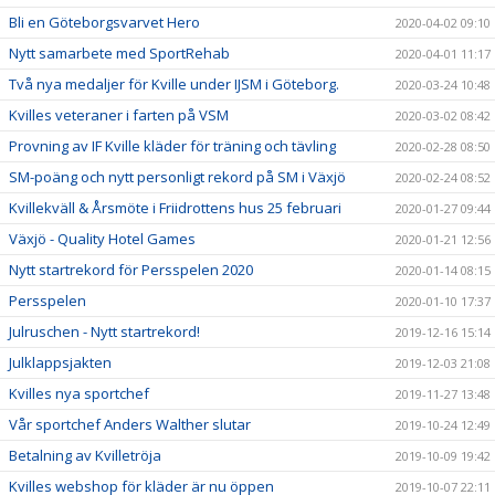
Bli en Göteborgsvarvet Hero
2020-04-02 09:10
Nytt samarbete med SportRehab
2020-04-01 11:17
Två nya medaljer för Kville under IJSM i Göteborg.
2020-03-24 10:48
Kvilles veteraner i farten på VSM
2020-03-02 08:42
Provning av IF Kville kläder för träning och tävling
2020-02-28 08:50
SM-poäng och nytt personligt rekord på SM i Växjö
2020-02-24 08:52
Kvillekväll & Årsmöte i Friidrottens hus 25 februari
2020-01-27 09:44
Växjö - Quality Hotel Games
2020-01-21 12:56
Nytt startrekord för Persspelen 2020
2020-01-14 08:15
Persspelen
2020-01-10 17:37
Julruschen - Nytt startrekord!
2019-12-16 15:14
Julklappsjakten
2019-12-03 21:08
Kvilles nya sportchef
2019-11-27 13:48
Vår sportchef Anders Walther slutar
2019-10-24 12:49
Betalning av Kvilletröja
2019-10-09 19:42
Kvilles webshop för kläder är nu öppen
2019-10-07 22:11