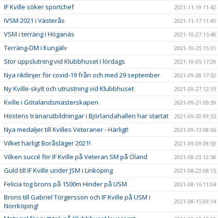
IF Kville söker sportchef
2021-11-19 11:42
IVSM 2021 i Västerås
2021-11-17 11:45
VSM i terräng i Höganäs
2021-10-27 15:48
Terräng-DM i Kungälv
2021-10-25 15:31
Stor uppslutning vid Klubbhuset i lördags
2021-10-05 17:29
Nya riktlinjer för covid-19 från och med 29 september
2021-09-28 17:52
Ny Kville-skylt och utrustning vid Klubbhuset
2021-09-27 12:13
Kville i Götalandsmästerskapen
2021-09-21 09:39
Höstens tränarutbildningar i Björlandahallen har startat
2021-09-20 09:55
Nya medaljer till Kvilles Veteraner - Härligt!
2021-09-13 08:56
Vilket härligt Boråsläger 2021!
2021-09-09 08:53
Vilken succé för IF Kville på Veteran SM på Öland
2021-08-23 12:58
Guld till IF Kville under JSM i Linköping
2021-08-23 08:15
Felicia tog brons på 1500m Hinder på USM
2021-08-16 11:04
Brons till Gabriel Torgersson och IF Kville på USM i
2021-08-15 09:14
Norrköping!