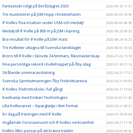
Fantastiskt roligt på Boråslägret 2020
2020-09-10 11:37
Tre musketörer på JSM Hopp i Kristinehamn
2020-09-03 10:59
IF Kvilles fina insatser under USM och medalj!
2020-09-02 08:59
Medalj till IF Kville på 800 m på JSM i löpning
2020-08-25 08:53
Bra resultat för IF Kville på JSM i Kast
2020-08-24 10:25
Tre Kvilleiter uttagna till Svenska landslaget
2020-08-05 10:56
Brons till IF Kville i Skövde 24-timmars, Riksmästerskap
2020-07-26 15:18
Fina personliga rekord i Kvillehoppet på Åby idag
2020-07-18 21:16
Strålande sommaravslutning
2020-06-21 17:21
Svenska Sprintutmaningen Åby Friidrottsarena
2020-06-21 09:05
IF Kvilles friidrottsskola i full gång!
2020-06-17 13:36
Kastkamp med Endian Technologies
2020-06-02 01:42
Lilla Kvillevarvet – löparglädje i litet format
2020-05-21 08:31
En dag på träningen med IF Kville
2020-05-18 09:04
Angående Coronaviruset och IF Kvilles verksamhet
2020-04-27 17:18
Kvilles 08or passar på att krama träden
2020-04-03 08:42