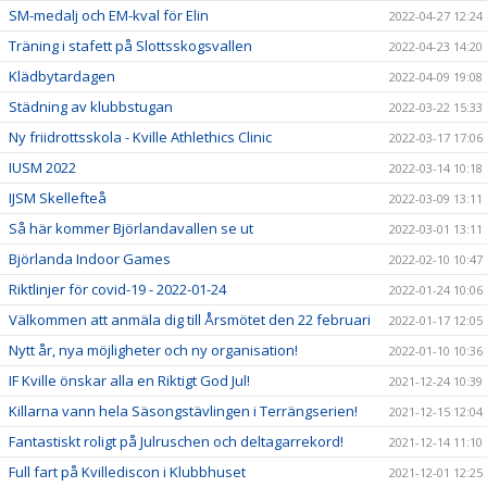
SM-medalj och EM-kval för Elin
2022-04-27 12:24
Träning i stafett på Slottsskogsvallen
2022-04-23 14:20
Klädbytardagen
2022-04-09 19:08
Städning av klubbstugan
2022-03-22 15:33
Ny friidrottsskola - Kville Athlethics Clinic
2022-03-17 17:06
IUSM 2022
2022-03-14 10:18
IJSM Skellefteå
2022-03-09 13:11
Så här kommer Björlandavallen se ut
2022-03-01 13:11
Björlanda Indoor Games
2022-02-10 10:47
Riktlinjer för covid-19 - 2022-01-24
2022-01-24 10:06
Välkommen att anmäla dig till Årsmötet den 22 februari
2022-01-17 12:05
Nytt år, nya möjligheter och ny organisation!
2022-01-10 10:36
IF Kville önskar alla en Riktigt God Jul!
2021-12-24 10:39
Killarna vann hela Säsongstävlingen i Terrängserien!
2021-12-15 12:04
Fantastiskt roligt på Julruschen och deltagarrekord!
2021-12-14 11:10
Full fart på Kvillediscon i Klubbhuset
2021-12-01 12:25