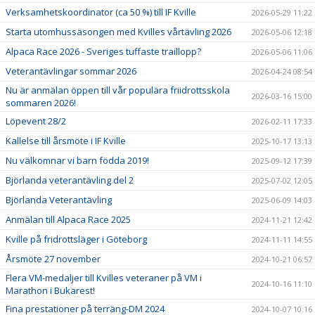
Verksamhetskoordinator (ca 50 %) till IF Kville
2026-05-29 11:22
Starta utomhussäsongen med Kvilles vårtävling 2026
2026-05-06 12:18
Alpaca Race 2026 - Sveriges tuffaste traillopp?
2026-05-06 11:06
Veterantävlingar sommar 2026
2026-04-24 08:54
Nu är anmälan öppen till vår populära friidrottsskola
2026-03-16 15:00
sommaren 2026!
Löpevent 28/2
2026-02-11 17:33
Kallelse till årsmöte i IF Kville
2025-10-17 13:13
Nu välkomnar vi barn födda 2019!
2025-09-12 17:39
Björlanda veterantävling del 2
2025-07-02 12:05
Björlanda Veterantävling
2025-06-09 14:03
Anmälan till Alpaca Race 2025
2024-11-21 12:42
Kville på fridrottsläger i Göteborg
2024-11-11 14:55
Årsmöte 27 november
2024-10-21 06:57
Flera VM-medaljer till Kvilles veteraner på VM i
2024-10-16 11:10
Marathon i Bukarest!
Fina prestationer på terräng-DM 2024
2024-10-07 10:16