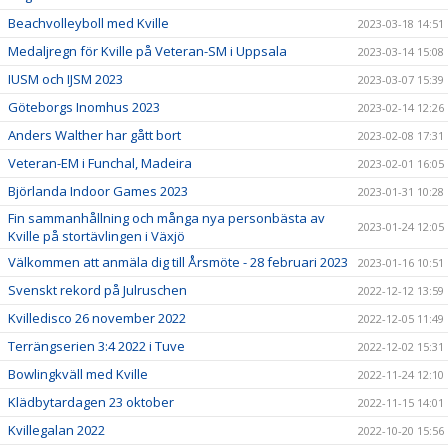
Beachvolleyboll med Kville
2023-03-18 14:51
Medaljregn för Kville på Veteran-SM i Uppsala
2023-03-14 15:08
IUSM och IJSM 2023
2023-03-07 15:39
Göteborgs Inomhus 2023
2023-02-14 12:26
Anders Walther har gått bort
2023-02-08 17:31
Veteran-EM i Funchal, Madeira
2023-02-01 16:05
Björlanda Indoor Games 2023
2023-01-31 10:28
Fin sammanhållning och många nya personbästa av
2023-01-24 12:05
Kville på stortävlingen i Växjö
Välkommen att anmäla dig till Årsmöte - 28 februari 2023
2023-01-16 10:51
Svenskt rekord på Julruschen
2022-12-12 13:59
Kvilledisco 26 november 2022
2022-12-05 11:49
Terrängserien 3:4 2022 i Tuve
2022-12-02 15:31
Bowlingkväll med Kville
2022-11-24 12:10
Klädbytardagen 23 oktober
2022-11-15 14:01
Kvillegalan 2022
2022-10-20 15:56