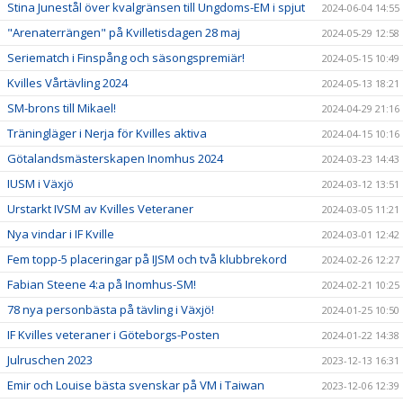
Stina Junestål över kvalgränsen till Ungdoms-EM i spjut
2024-06-04 14:55
"Arenaterrängen" på Kvilletisdagen 28 maj
2024-05-29 12:58
Seriematch i Finspång och säsongspremiär!
2024-05-15 10:49
Kvilles Vårtävling 2024
2024-05-13 18:21
SM-brons till Mikael!
2024-04-29 21:16
Träningläger i Nerja för Kvilles aktiva
2024-04-15 10:16
Götalandsmästerskapen Inomhus 2024
2024-03-23 14:43
IUSM i Växjö
2024-03-12 13:51
Urstarkt IVSM av Kvilles Veteraner
2024-03-05 11:21
Nya vindar i IF Kville
2024-03-01 12:42
Fem topp-5 placeringar på IJSM och två klubbrekord
2024-02-26 12:27
Fabian Steene 4:a på Inomhus-SM!
2024-02-21 10:25
78 nya personbästa på tävling i Växjö!
2024-01-25 10:50
IF Kvilles veteraner i Göteborgs-Posten
2024-01-22 14:38
Julruschen 2023
2023-12-13 16:31
Emir och Louise bästa svenskar på VM i Taiwan
2023-12-06 12:39