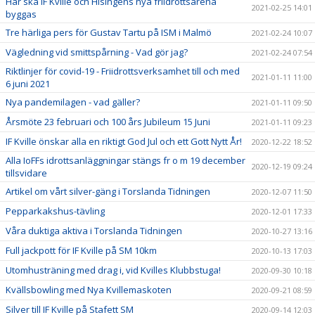
Här ska IF Kville och Hisingens nya friidrottsarena
2021-02-25 14:01
byggas
Tre härliga pers för Gustav Tartu på ISM i Malmö
2021-02-24 10:07
Vägledning vid smittspårning - Vad gör jag?
2021-02-24 07:54
Riktlinjer för covid-19 - Friidrottsverksamhet till och med
2021-01-11 11:00
6 juni 2021
Nya pandemilagen - vad gäller?
2021-01-11 09:50
Årsmöte 23 februari och 100 års Jubileum 15 Juni
2021-01-11 09:23
IF Kville önskar alla en riktigt God Jul och ett Gott Nytt År!
2020-12-22 18:52
Alla IoFFs idrottsanläggningar stängs fr o m 19 december
2020-12-19 09:24
tillsvidare
Artikel om vårt silver-gäng i Torslanda Tidningen
2020-12-07 11:50
Pepparkakshus-tävling
2020-12-01 17:33
Våra duktiga aktiva i Torslanda Tidningen
2020-10-27 13:16
Full jackpott för IF Kville på SM 10km
2020-10-13 17:03
Utomhusträning med drag i, vid Kvilles Klubbstuga!
2020-09-30 10:18
Kvällsbowling med Nya Kvillemaskoten
2020-09-21 08:59
Silver till IF Kville på Stafett SM
2020-09-14 12:03