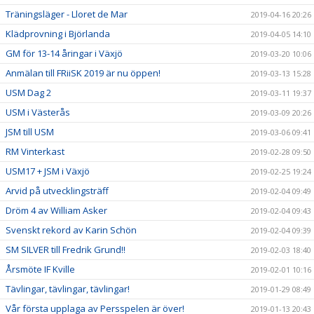
Träningsläger - Lloret de Mar
2019-04-16 20:26
Klädprovning i Björlanda
2019-04-05 14:10
GM för 13-14 åringar i Växjö
2019-03-20 10:06
Anmälan till FRiiSK 2019 är nu öppen!
2019-03-13 15:28
USM Dag 2
2019-03-11 19:37
USM i Västerås
2019-03-09 20:26
JSM till USM
2019-03-06 09:41
RM Vinterkast
2019-02-28 09:50
USM17 + JSM i Växjö
2019-02-25 19:24
Arvid på utvecklingsträff
2019-02-04 09:49
Dröm 4 av William Asker
2019-02-04 09:43
Svenskt rekord av Karin Schön
2019-02-04 09:39
SM SILVER till Fredrik Grund!!
2019-02-03 18:40
Årsmöte IF Kville
2019-02-01 10:16
Tävlingar, tävlingar, tävlingar!
2019-01-29 08:49
Vår första upplaga av Persspelen är över!
2019-01-13 20:43