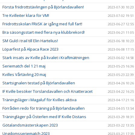
Första friidrottstävlingen på Björlandavallen!
2023-07-30 10:23
Tre Kvilleiter klara för VM!
2023-07-02 19:51
Friidrottsskolan FRiiSK är igång med full fart!
2023-06-27 12:55
Bra säsongsstart med flera nya klubbrekord!
2023-06-21 11:05
SM Guld i trail till Elin Hartelius!
2023-06-18 10:23
Löparfest på Alpaca Race 2023
2023-06-08 17:15
Stark insats av Kville på kvalet i Kraftmätningen
2023-06-02 14:58
Seriematch del 1 21 maj
2023-05-25 16:36
Kvilles Vårtävling 20 maj
2023-05-23 22:39
Startsignalen testad på Björlandavallen
2023-04-26 10:26
IF Kville besöker Torslandavallen och Knatteracet
2023-04-22 16:25
Träningsläger i Magaluf för Kvilles aktiva
2023-04-17 21:16
Förråden redo för träning på Björlandavallen
2023-04-05 13:54
Träningläger på Österlen med IF Kville Distans
2023-03-29 18:31
Götalandsmästerskapen 2023
2023-03-22 13:35
Ungdomsseriematch 2023
2023-03-21 17:39