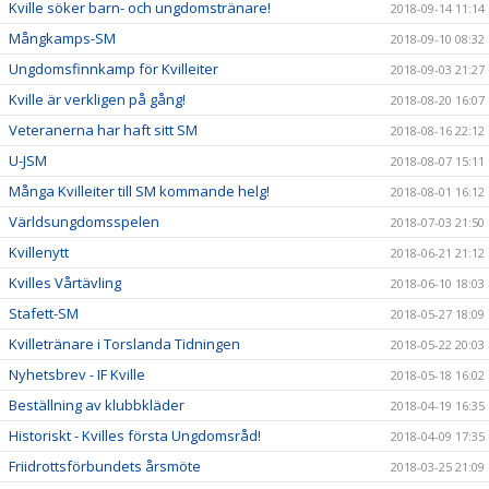
Kville söker barn- och ungdomstränare!
2018-09-14 11:14
Mångkamps-SM
2018-09-10 08:32
Ungdomsfinnkamp för Kvilleiter
2018-09-03 21:27
Kville är verkligen på gång!
2018-08-20 16:07
Veteranerna har haft sitt SM
2018-08-16 22:12
U-JSM
2018-08-07 15:11
Många Kvilleiter till SM kommande helg!
2018-08-01 16:12
Världsungdomsspelen
2018-07-03 21:50
Kvillenytt
2018-06-21 21:12
Kvilles Vårtävling
2018-06-10 18:03
Stafett-SM
2018-05-27 18:09
Kvilletränare i Torslanda Tidningen
2018-05-22 20:03
Nyhetsbrev - IF Kville
2018-05-18 16:02
Beställning av klubbkläder
2018-04-19 16:35
Historiskt - Kvilles första Ungdomsråd!
2018-04-09 17:35
Friidrottsförbundets årsmöte
2018-03-25 21:09