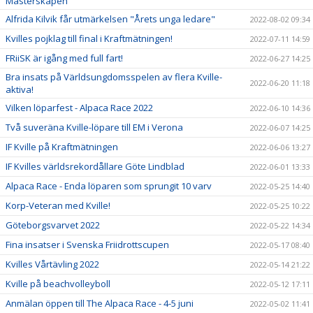
Mästerskapen
Alfrida Kilvik får utmärkelsen "Årets unga ledare"
2022-08-02 09:34
Kvilles pojklag till final i Kraftmätningen!
2022-07-11 14:59
FRiiSK är igång med full fart!
2022-06-27 14:25
Bra insats på Världsungdomsspelen av flera Kville-
2022-06-20 11:18
aktiva!
Vilken löparfest - Alpaca Race 2022
2022-06-10 14:36
Två suveräna Kville-löpare till EM i Verona
2022-06-07 14:25
IF Kville på Kraftmätningen
2022-06-06 13:27
IF Kvilles världsrekordållare Göte Lindblad
2022-06-01 13:33
Alpaca Race - Enda löparen som sprungit 10 varv
2022-05-25 14:40
Korp-Veteran med Kville!
2022-05-25 10:22
Göteborgsvarvet 2022
2022-05-22 14:34
Fina insatser i Svenska Friidrottscupen
2022-05-17 08:40
Kvilles Vårtävling 2022
2022-05-14 21:22
Kville på beachvolleyboll
2022-05-12 17:11
Anmälan öppen till The Alpaca Race - 4-5 juni
2022-05-02 11:41