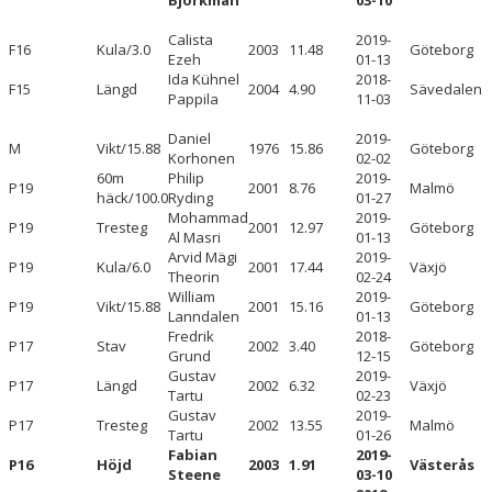
Björkman
03-10
K
Calista
2019-
F16
Kula/3.0
2003
11.48
Göteborg
K22
Ezeh
01-13
Ida Kühnel
2018-
F15
Längd
2004
4.90
Sävedalen
Pappila
11-03
F19
Daniel
2019-
F17
M
Vikt/15.88
1976
15.86
Göteborg
Korhonen
02-02
60m
Philip
2019-
P19
2001
8.76
Malmö
F16
häck/100.0
Ryding
01-27
Mohammad
2019-
P19
Tresteg
2001
12.97
Göteborg
Al Masri
01-13
F15
Arvid Mägi
2019-
P19
Kula/6.0
2001
17.44
Växjö
Theorin
02-24
M
William
2019-
P19
Vikt/15.88
2001
15.16
Göteborg
Lanndalen
01-13
M22
Fredrik
2018-
P17
Stav
2002
3.40
Göteborg
Grund
12-15
Gustav
2019-
P19
P17
Längd
2002
6.32
Växjö
Tartu
02-23
Gustav
2019-
P17
Tresteg
2002
13.55
Malmö
P17
Tartu
01-26
Fabian
2019-
P16
Höjd
2003
1.91
Västerås
Steene
03-10
P16