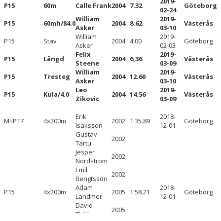
2019-
P15
60m
Calle Frank
2004
7.32
Göteborg
02-24
P15
William
2019-
P15
60mh/84.0
2004
8.62
Västerås
Asker
03-10
UTE ->
William
2019-
P15
Stav
2004
4.00
Göteborg
Asker
02-03
Felix
2019-
K
P15
Längd
2004
6,36
Västerås
Steene
03-09
William
2019-
P15
Tresteg
2004
12.60
Västerås
K22
Asker
03-10
Leo
2019-
P15
Kula/4.0
2004
14.56
Västerås
Zikovic
03-09
F19
Erik
2018-
M+P17
F17
4x200m
2002
1:35.89
Göteborg
Isaksson
12-01
Gustav
2002
F16
Tartu
Jesper
2002
Nordström
F15
Emil
2002
Bengtsson
M
Adam
2018-
P15
4x200m
2005
1:58.21
Göteborg
Landmer
12-01
David
M22
2005
Thilén