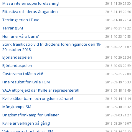
Missa inte en superföreläsning!
2018-11-30 21:30
Elitaktiva och deras åtaganden
2018-11-15 20:56
Terrängserien i Tuve
2018-11-10 22:54
Terräng SM
2018-10-31 19:22
Hur lär vi våra barn?
2018-10-23 10:53
Stark framtidstro vid friidrottens föreningsmöte den 19-
2018-10-22 11:07
20 oktober 2018
Björlandaspelen
2018-10-20 23:34
Björlandaspelen
2018-10-03 20:59
Castorama i blått o vitt!
2018-09-25 22:08
Fina resultat för Kville i GM
2018-09-19 15:33
YALA ett prejekt där Kville är representerat!
2018-09-18 19:49
Kville söker barn- och ungdomstränare!
2018-09-14 11:14
Mångkamps-SM
2018-09-10 08:32
Ungdomsfinnkamp för Kvilleiter
2018-09-03 21:27
Kville är verkligen på gång!
2018-08-20 16:07
Veteranerna har haft sitt SM
2018-08-16 22:12