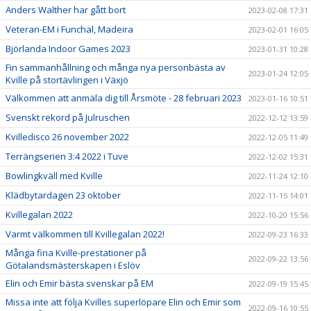
Anders Walther har gått bort
2023-02-08 17:31
Veteran-EM i Funchal, Madeira
2023-02-01 16:05
Björlanda Indoor Games 2023
2023-01-31 10:28
Fin sammanhållning och många nya personbästa av
2023-01-24 12:05
Kville på stortävlingen i Växjö
Välkommen att anmäla dig till Årsmöte - 28 februari 2023
2023-01-16 10:51
Svenskt rekord på Julruschen
2022-12-12 13:59
Kvilledisco 26 november 2022
2022-12-05 11:49
Terrängserien 3:4 2022 i Tuve
2022-12-02 15:31
Bowlingkväll med Kville
2022-11-24 12:10
Klädbytardagen 23 oktober
2022-11-15 14:01
Kvillegalan 2022
2022-10-20 15:56
Varmt välkommen till Kvillegalan 2022!
2022-09-23 16:33
Många fina Kville-prestationer på
2022-09-22 13:56
Götalandsmästerskapen i Eslöv
Elin och Emir bästa svenskar på EM
2022-09-19 15:45
Missa inte att följa Kvilles superlöpare Elin och Emir som
2022-09-16 10:55