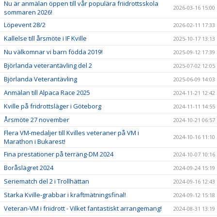
Nu är anmälan öppen till vår populära friidrottsskola
2026-03-16 15:00
sommaren 2026!
Löpevent 28/2
2026-02-11 17:33
Kallelse till årsmöte i IF Kville
2025-10-17 13:13
Nu välkomnar vi barn födda 2019!
2025-09-12 17:39
Björlanda veterantävling del 2
2025-07-02 12:05
Björlanda Veterantävling
2025-06-09 14:03
Anmälan till Alpaca Race 2025
2024-11-21 12:42
Kville på fridrottsläger i Göteborg
2024-11-11 14:55
Årsmöte 27 november
2024-10-21 06:57
Flera VM-medaljer till Kvilles veteraner på VM i
2024-10-16 11:10
Marathon i Bukarest!
Fina prestationer på terräng-DM 2024
2024-10-07 10:16
Boråslägret 2024
2024-09-24 15:19
Seriematch del 2 i Trollhättan
2024-09-16 12:43
Starka Kville-grabbar i kraftmätningsfinal!
2024-09-12 15:18
Veteran-VM i friidrott - Vilket fantastiskt arrangemang!
2024-08-31 13:19