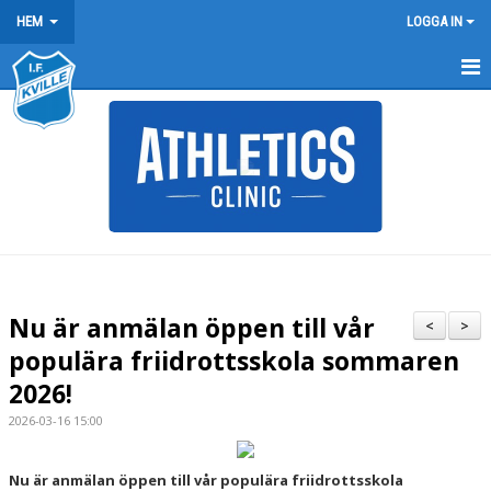
HEM
LOGGA IN
HEM
NYHETER
FÖRENINGEN
KONTAKT
BÖRJA FRIIDROTTA / BLI MEDLEM
Nu är anmälan öppen till vår
<
>
ARRANGEMANG
populära friidrottsskola sommaren
2026!
KLUBBREKORD
2026-03-16 15:00
KLÄDER
Nu är anmälan öppen till vår populära friidrottsskola