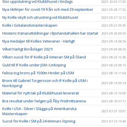
Stor uppslutning vid Klubbhuset i lördags
2021-10-05 17:29
Nya riktlinjer för covid-19 från och med 29 september
2021-09-28 17:52
Ny Kville-skylt och utrustning vid Klubbhuset
2021-09-27 12:13
Kville i Götalandsmästerskapen
2021-09-21 09:39
Höstens tränarutbildningar i Björlandahallen har startat
2021-09-20 09:55
Nya medaljer till Kvilles Veteraner - Härligt!
2021-09-13 08:56
Vilket härligt Boråsläger 2021!
2021-09-09 08:53
Vilken succé för IF Kville på Veteran SM på Öland
2021-08-23 12:58
Guld till IF Kville under JSM i Linköping
2021-08-23 08:15
Felicia tog brons på 1500m Hinder på USM
2021-08-16 11:04
Brons till Gabriel Torgersson och IF Kville på USM i
2021-08-15 09:14
Norrköping!
Material för nytt tak på Klubbhuset levererat
2021-08-13 13:00
Bra resultat under helgen på Åby Friidrottsarena
2021-08-10 07:11
Kville i USA - Silver i Slägga på Amerikanska
2021-07-31 13:01
Mästerskapen
Succé för Kville i SM på 24-timmars löpning
2021-07-25 15:40