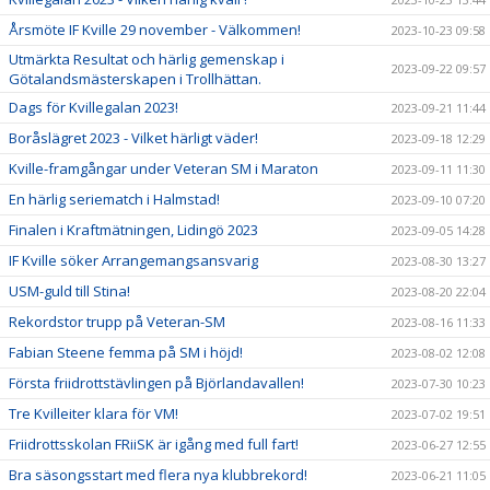
Årsmöte IF Kville 29 november - Välkommen!
2023-10-23 09:58
Utmärkta Resultat och härlig gemenskap i
2023-09-22 09:57
Götalandsmästerskapen i Trollhättan.
Dags för Kvillegalan 2023!
2023-09-21 11:44
Boråslägret 2023 - Vilket härligt väder!
2023-09-18 12:29
Kville-framgångar under Veteran SM i Maraton
2023-09-11 11:30
En härlig seriematch i Halmstad!
2023-09-10 07:20
Finalen i Kraftmätningen, Lidingö 2023
2023-09-05 14:28
IF Kville söker Arrangemangsansvarig
2023-08-30 13:27
USM-guld till Stina!
2023-08-20 22:04
Rekordstor trupp på Veteran-SM
2023-08-16 11:33
Fabian Steene femma på SM i höjd!
2023-08-02 12:08
Första friidrottstävlingen på Björlandavallen!
2023-07-30 10:23
Tre Kvilleiter klara för VM!
2023-07-02 19:51
Friidrottsskolan FRiiSK är igång med full fart!
2023-06-27 12:55
Bra säsongsstart med flera nya klubbrekord!
2023-06-21 11:05