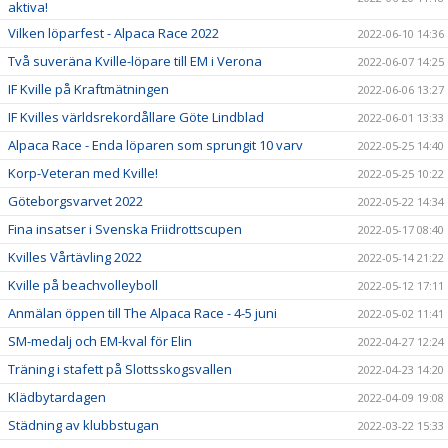
aktiva!
Vilken löparfest - Alpaca Race 2022
2022-06-10 14:36
Två suveräna Kville-löpare till EM i Verona
2022-06-07 14:25
IF Kville på Kraftmätningen
2022-06-06 13:27
IF Kvilles världsrekordållare Göte Lindblad
2022-06-01 13:33
Alpaca Race - Enda löparen som sprungit 10 varv
2022-05-25 14:40
Korp-Veteran med Kville!
2022-05-25 10:22
Göteborgsvarvet 2022
2022-05-22 14:34
Fina insatser i Svenska Friidrottscupen
2022-05-17 08:40
Kvilles Vårtävling 2022
2022-05-14 21:22
Kville på beachvolleyboll
2022-05-12 17:11
Anmälan öppen till The Alpaca Race - 4-5 juni
2022-05-02 11:41
SM-medalj och EM-kval för Elin
2022-04-27 12:24
Träning i stafett på Slottsskogsvallen
2022-04-23 14:20
Klädbytardagen
2022-04-09 19:08
Städning av klubbstugan
2022-03-22 15:33