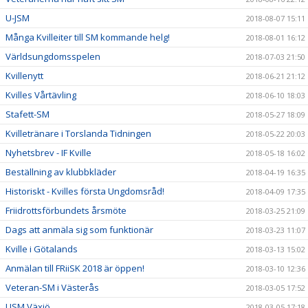
U-JSM
2018-08-07 15:11
Många Kvilleiter till SM kommande helg!
2018-08-01 16:12
Världsungdomsspelen
2018-07-03 21:50
Kvillenytt
2018-06-21 21:12
Kvilles Vårtävling
2018-06-10 18:03
Stafett-SM
2018-05-27 18:09
Kvilletränare i Torslanda Tidningen
2018-05-22 20:03
Nyhetsbrev - IF Kville
2018-05-18 16:02
Beställning av klubbkläder
2018-04-19 16:35
Historiskt - Kvilles första Ungdomsråd!
2018-04-09 17:35
Friidrottsförbundets årsmöte
2018-03-25 21:09
Dags att anmäla sig som funktionär
2018-03-23 11:07
Kville i Götalands
2018-03-13 15:02
Anmälan till FRiiSK 2018 är öppen!
2018-03-10 12:36
Veteran-SM i Västerås
2018-03-05 17:52
USM Växjö
2018-03-05 17:18