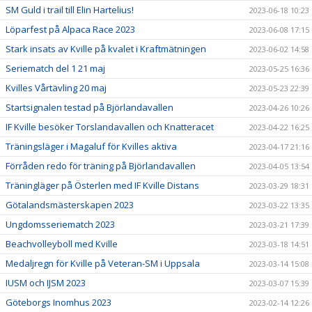
SM Guld i trail till Elin Hartelius!
2023-06-18 10:23
Löparfest på Alpaca Race 2023
2023-06-08 17:15
Stark insats av Kville på kvalet i Kraftmätningen
2023-06-02 14:58
Seriematch del 1 21 maj
2023-05-25 16:36
Kvilles Vårtävling 20 maj
2023-05-23 22:39
Startsignalen testad på Björlandavallen
2023-04-26 10:26
IF Kville besöker Torslandavallen och Knatteracet
2023-04-22 16:25
Träningsläger i Magaluf för Kvilles aktiva
2023-04-17 21:16
Förråden redo för träning på Björlandavallen
2023-04-05 13:54
Träningläger på Österlen med IF Kville Distans
2023-03-29 18:31
Götalandsmästerskapen 2023
2023-03-22 13:35
Ungdomsseriematch 2023
2023-03-21 17:39
Beachvolleyboll med Kville
2023-03-18 14:51
Medaljregn för Kville på Veteran-SM i Uppsala
2023-03-14 15:08
IUSM och IJSM 2023
2023-03-07 15:39
Göteborgs Inomhus 2023
2023-02-14 12:26