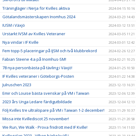
Träningläger i Nerja för Kvilles aktiva
2024-04-15 10:16
Götalandsmästerskapen Inomhus 2024
2024-03-23 14:43
IUSM i Växjö
2024-03-12 13:51
Urstarkt IVSM av Kvilles Veteraner
2024-03-05 11:21
Nya vindar i IF Kville
2024-03-01 12:42
Fem topp-5 placeringar på IJSM och två klubbrekord
2024-02-26 12:27
Fabian Steene 4:a på Inomhus-SM!
2024-02-21 10:25
78 nya personbästa på tävling i Växjö!
2024-01-25 10:50
IF Kvilles veteraner i Göteborgs-Posten
2024-01-22 14:38
Julruschen 2023
2023-12-13 16:31
Emir och Louise bästa svenskar på VM i Taiwan
2023-12-06 12:39
2023 års Unga Ledare färdigutbildade
2023-12-04 12:13
Följ Kvilles tre ultralöpare på VM i Taiwan 1-2 december!
2023-11-29 10:37
Missa inte Kvillediscot 25 november!
2023-11-21 20:58
We Run, We Walk - Prova friidrott med IF Kville!
2023-11-14 11:03
Kvillegalan 2023 - Vilken härlig kväll !
2023-10-23 13:44