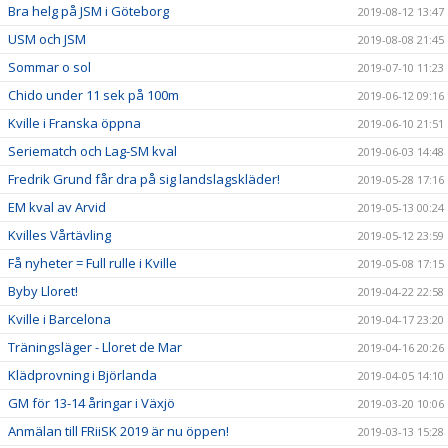
Bra helg på JSM i Göteborg
2019-08-12 13:47
USM och JSM
2019-08-08 21:45
Sommar o sol
2019-07-10 11:23
Chido under 11 sek på 100m
2019-06-12 09:16
Kville i Franska öppna
2019-06-10 21:51
Seriematch och Lag-SM kval
2019-06-03 14:48
Fredrik Grund får dra på sig landslagskläder!
2019-05-28 17:16
EM kval av Arvid
2019-05-13 00:24
Kvilles Vårtävling
2019-05-12 23:59
Få nyheter = Full rulle i Kville
2019-05-08 17:15
Byby Lloret!
2019-04-22 22:58
Kville i Barcelona
2019-04-17 23:20
Träningsläger - Lloret de Mar
2019-04-16 20:26
Klädprovning i Björlanda
2019-04-05 14:10
GM för 13-14 åringar i Växjö
2019-03-20 10:06
Anmälan till FRiiSK 2019 är nu öppen!
2019-03-13 15:28