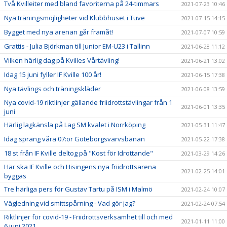
Två Kvilleiter med bland favoriterna på 24-timmars
2021-07-23 10:46
Nya träningsmöjligheter vid Klubbhuset i Tuve
2021-07-15 14:15
Bygget med nya arenan går framåt!
2021-07-07 10:59
Grattis - Julia Björkman till Junior EM-U23 i Tallinn
2021-06-28 11:12
Vilken härlig dag på Kvilles Vårtävling!
2021-06-21 13:02
Idag 15 juni fyller IF Kville 100 år!
2021-06-15 17:38
Nya tävlings och träningskläder
2021-06-08 13:59
Nya covid-19 riktlinjer gällande friidrottstävlingar från 1
2021-06-01 13:35
juni
Härlig lagkänsla på Lag SM kvalet i Norrköping
2021-05-31 11:47
Idag sprang våra 07:or Göteborgsvarvsbanan
2021-05-22 17:38
18 st från IF Kville deltog på "Kost för Idrottande"
2021-03-29 14:26
Här ska IF Kville och Hisingens nya friidrottsarena
2021-02-25 14:01
byggas
Tre härliga pers för Gustav Tartu på ISM i Malmö
2021-02-24 10:07
Vägledning vid smittspårning - Vad gör jag?
2021-02-24 07:54
Riktlinjer för covid-19 - Friidrottsverksamhet till och med
2021-01-11 11:00
6 juni 2021