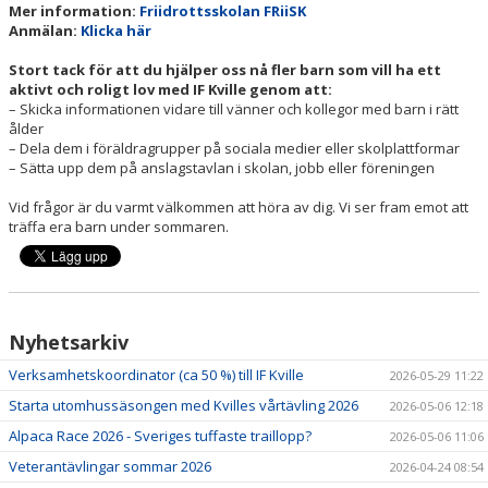
Mer information:
Friidrottsskolan FRiiSK
Anmälan:
Klicka här
Stort tack för att du hjälper oss nå fler barn som vill ha ett
aktivt och roligt lov med IF Kville genom att:
– Skicka informationen vidare till vänner och kollegor med barn i rätt
ålder
– Dela dem i föräldragrupper på sociala medier eller skolplattformar
– Sätta upp dem på anslagstavlan i skolan, jobb eller föreningen
Vid frågor är du varmt välkommen att höra av dig. Vi ser fram emot att
träffa era barn under sommaren.
Nyhetsarkiv
Verksamhetskoordinator (ca 50 %) till IF Kville
2026-05-29 11:22
Starta utomhussäsongen med Kvilles vårtävling 2026
2026-05-06 12:18
Alpaca Race 2026 - Sveriges tuffaste traillopp?
2026-05-06 11:06
Veterantävlingar sommar 2026
2026-04-24 08:54