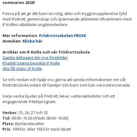
BOKNINGAR
sommaren 2026!
Passa på att ge ditt barn en rolig, aktiv och trygg lovupplevelse fylld
med friidrott, gemenskap och spännande aktiviteter tillsammans med
IF Kvilles utbildade ungdomsledare.
Mer information:
Friidrottsskolan FRiiSK
Anmälan:
Klicka här
Artiklar om IF Kville och vår friidrottsskola:
Gamla deltagare blir nya förebilder
Khaddi Sagnia besökte IF Kville
Alla får plats i IF Kville
Se info nedan och hjälp oss gärna att sprida informationen om vår
friidrottsskola vidare till familjer och barn som kan vara intresserade.
Varje vecka bjuder på friidrott, lekar, vattenaktiviteter och ett
engagerande fritidsprogram.
Veckor:
25, 26, 27 och 32
Tid:
09:00–15:00 (fritids 08:00–16:00)
Plats:
Björlandavallen
Pris:
1900 kr, eller 1650 kr med rabatt