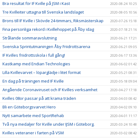
Bra resultat för IF Kville på JSM i Kast
2020-08-24 10:25
Tre Kvilleiter uttagna till Svenska landslaget
2020-08-05 10:56
Brons till IF Kville i Skövde 24-timmars, Riksmästerskap
2020-07-26 15:18
Fina personliga rekord i Kvillehoppet på Åby idag
2020-07-18 21:16
Strålande sommaravslutning
2020-06-21 17:21
Svenska Sprintutmaningen Åby Friidrottsarena
2020-06-21 09:05
IF Kvilles friidrottsskola i full gång!
2020-06-17 13:36
Kastkamp med Endian Technologies
2020-06-02 01:42
Lilla Kvillevarvet – löparglädje i litet format
2020-05-21 08:31
En dag på träningen med IF Kville
2020-05-18 09:04
Angående Coronaviruset och IF Kvilles verksamhet
2020-04-27 17:18
Kvilles 08or passar på att krama träden
2020-04-03 08:42
Bli en Göteborgsvarvet Hero
2020-04-02 09:10
Nytt samarbete med SportRehab
2020-04-01 11:17
Två nya medaljer för Kville under IJSM i Göteborg.
2020-03-24 10:48
Kvilles veteraner i farten på VSM
2020-03-02 08:42