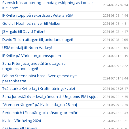
Svensk bästanotering i sexdagarslöpning av Louise
2024-08-17 09:24
Kjellson!!
IF Kville i topp på rekordstort Veteran-SM
2024-08-06 11:44
Guld till Noah och silver till Melker!
2024-08-05 14:51
JSM-guld till David Thilén!
2024-08-02 14:47
David Thilen uttagen till juniorlandslaget!
2024-07-28 19:05
USM medalj till Noah Varkey!
2024-07-15 11:03
IF Kville på Världsungdomsspelen
2024-07-11 11:15
Stina Prtenjaca Junestål är uttagen till
2024-07-09 17:22
ungdomslandslaget!
Fabian Steene näst bäst i Sverige med nytt
2024-07-01 12:44
personbästa!
Två starka Kville-lag i Kraftmätningskvalet
2024-06-06 23:47
Stina Junestål över kvalgränsen till Ungdoms-EM i spjut
2024-06-04 14:55
"Arenaterrängen" på Kvilletisdagen 28 maj
2024-05-29 12:58
Seriematch i Finspång och säsongspremiär!
2024-05-15 10:49
Kvilles Vårtävling 2024
2024-05-13 18:21
SM-brons till Mikael!
2024-04-29 21:16