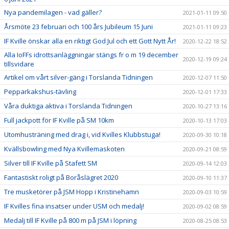
Nya pandemilagen - vad gäller?
2021-01-11 09:50
Årsmöte 23 februari och 100 års Jubileum 15 Juni
2021-01-11 09:23
IF Kville önskar alla en riktigt God Jul och ett Gott Nytt År!
2020-12-22 18:52
Alla IoFFs idrottsanläggningar stängs fr o m 19 december
2020-12-19 09:24
tillsvidare
Artikel om vårt silver-gäng i Torslanda Tidningen
2020-12-07 11:50
Pepparkakshus-tävling
2020-12-01 17:33
Våra duktiga aktiva i Torslanda Tidningen
2020-10-27 13:16
Full jackpott för IF Kville på SM 10km
2020-10-13 17:03
Utomhusträning med drag i, vid Kvilles Klubbstuga!
2020-09-30 10:18
Kvällsbowling med Nya Kvillemaskoten
2020-09-21 08:59
Silver till IF Kville på Stafett SM
2020-09-14 12:03
Fantastiskt roligt på Boråslägret 2020
2020-09-10 11:37
Tre musketörer på JSM Hopp i Kristinehamn
2020-09-03 10:59
IF Kvilles fina insatser under USM och medalj!
2020-09-02 08:59
Medalj till IF Kville på 800 m på JSM i löpning
2020-08-25 08:53