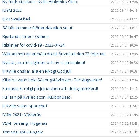
Ny friidrottsskola - Kville Athlethics Clinic
2022-03-17 17:06
IUSM 2022
2022-03-14 10:18
IJSM Skellefteå
2022-03-09 13:11
Så här kommer Björlandavallen se ut
2022-03-01 13:11
Björlanda Indoor Games
2022-02-10 10:47
Riktlinjer för covid-19 - 2022-01-24
2022-01-24 10:06
Välkommen att anmäla dig till Årsmötet den 22 februari
2022-01-17 12:05
Nytt år, nya möjligheter och ny organisation!
2022-01-10 10:36
IF Kville önskar alla en Riktigt God Jul!
2021-12-24 10:39
Killarna vann hela Säsongstävlingen i Terrängserien!
2021-12-15 12:04
Fantastiskt roligt på Julruschen och deltagarrekord!
2021-12-14 11:10
Full fart på Kvillediscon i Klubbhuset
2021-12-01 12:25
IF Kville söker sportchef
2021-11-19 11:42
IVSM 2021 i Västerås
2021-11-17 11:45
VSM i terräng i Höganäs
2021-10-27 15:48
Terräng-DM i Kungälv
2021-10-25 15:31