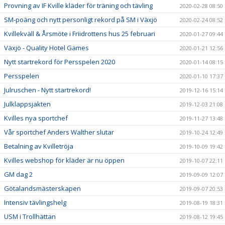
Provning av IF Kville kläder för träning och tävling
2020-02-28 08:50
SM-poäng och nytt personligt rekord på SM i Växjö
2020-02-24 08:52
Kvillekväll & Årsmöte i Friidrottens hus 25 februari
2020-01-27 09:44
Växjö - Quality Hotel Games
2020-01-21 12:56
Nytt startrekord för Persspelen 2020
2020-01-14 08:15
Persspelen
2020-01-10 17:37
Julruschen - Nytt startrekord!
2019-12-16 15:14
Julklappsjakten
2019-12-03 21:08
Kvilles nya sportchef
2019-11-27 13:48
Vår sportchef Anders Walther slutar
2019-10-24 12:49
Betalning av Kvilletröja
2019-10-09 19:42
Kvilles webshop för kläder är nu öppen
2019-10-07 22:11
GM dag 2
2019-09-09 12:07
Götalandsmästerskapen
2019-09-07 20:53
Intensiv tävlingshelg
2019-08-19 18:31
USM i Trollhättan
2019-08-12 19:45