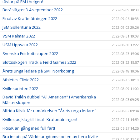
tävlar på EM i helgen!
Boråslägret 3-4 september 2022
2022-09-09 18:30
Final av Kraftmätningen 2022
2022-09-06 10:38
JSM Sollentuna 2022
2022-09-02 20:26
VSM Kalmar 2022
2022-08-31 19:08
USM Uppsala 2022
2022-08-30 17:22
Svenska Friidrottscupen 2022
2022-08-23 15:06
Slottsskogen Track & Field Games 2022
2022-08-22 15:57
Årets unga ledare på SM i Norrköping
2022-08-18 10:06
Athletics Clinic 2022
2022-08-15 10:18
Kvillesprinten 2022
2022-08-09 11:00
David Thilén dubbel "All American" i Amerikanska
2022-08-03 09:25
Mästerskapen
Alfrida Kilvik får utmärkelsen "Årets unga ledare"
2022-08-02 09:34
Kvilles pojklag till final i Kraftmätningen!
2022-07-11 14:59
FRiiSK är igång med full fart!
2022-06-27 14:25
Bra insats på Världsungdomsspelen av flera Kville-
2022-06-20 11:18