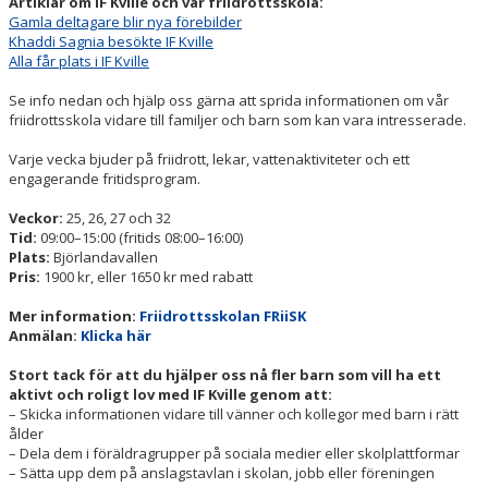
Artiklar om IF Kville och vår friidrottsskola:
Gamla deltagare blir nya förebilder
Khaddi Sagnia besökte IF Kville
Alla får plats i IF Kville
Se info nedan och hjälp oss gärna att sprida informationen om vår
friidrottsskola vidare till familjer och barn som kan vara intresserade.
Varje vecka bjuder på friidrott, lekar, vattenaktiviteter och ett
engagerande fritidsprogram.
Veckor:
25, 26, 27 och 32
Tid:
09:00–15:00 (fritids 08:00–16:00)
Plats:
Björlandavallen
Pris:
1900 kr, eller 1650 kr med rabatt
Mer information:
Friidrottsskolan FRiiSK
Anmälan:
Klicka här
Stort tack för att du hjälper oss nå fler barn som vill ha ett
aktivt och roligt lov med IF Kville genom att:
– Skicka informationen vidare till vänner och kollegor med barn i rätt
ålder
– Dela dem i föräldragrupper på sociala medier eller skolplattformar
– Sätta upp dem på anslagstavlan i skolan, jobb eller föreningen