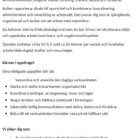
kommunikationen fungerar mellan förening, tränare, aktiva och föräldrar.
Rollen rapporterar direkt till sportchef och kombinerar koordinering,
administration och utveckling av arbetssätt. Den passar dig som är självgående,
organiserad och tycker om att arbeta med människor.
Du behöver inte ha friidrottsbakgrund men du bör trivas i en idrottsnära miljö
och uppskatta arbete inom barn- och ungdomsverksamhet.
Tjänsten omfattar cirka 50 % (i snitt ca 20 timmar per vecka) och innefattar
arbete både dagtid, kvällar och vissa helger.
Kärnan i uppdraget
Dina viktigaste uppgifter blir att:
·
Samordna och utveckla den dagliga verksamheten
Stärka och stötta tränarteamen organisatoriskt
Koordinera tävlingar, arrangemang, resor och läger
Skapa struktur och hållbara arbetssätt i föreningen
Säkerställa tydlig kommunikation med aktiva, ledare och föräldrar
Bidra till att verksamheten fortsätter växa på ett hållbart sätt
Vi söker dig som
·