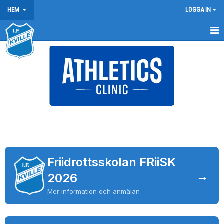
HEM
LOGGA IN
HEM
NYHETER
FÖRENINGEN
KONTAKT
BÖRJA FRIIDROTTA / BLI MEDLEM
Friidrottsskolan FRiiSK
ARRANGEMANG
→
2026
KLUBBREKORD
Mer information och anmälan
KLÄDER