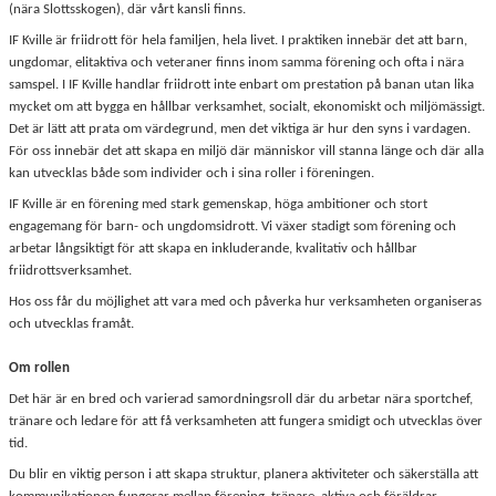
(nära Slottsskogen), där vårt kansli finns.
IF Kville är friidrott för hela familjen, hela livet. I praktiken innebär det att barn,
ungdomar, elitaktiva och veteraner finns inom samma förening och ofta i nära
samspel. I IF Kville handlar friidrott inte enbart om prestation på banan utan lika
mycket om att bygga en hållbar verksamhet, socialt, ekonomiskt och miljömässigt.
Det är lätt att prata om värdegrund, men det viktiga är hur den syns i vardagen.
För oss innebär det att skapa en miljö där människor vill stanna länge och där alla
kan utvecklas både som individer och i sina roller i föreningen.
IF Kville är en förening med stark gemenskap, höga ambitioner och stort
engagemang för barn- och ungdomsidrott. Vi växer stadigt som förening och
arbetar långsiktigt för att skapa en inkluderande, kvalitativ och hållbar
friidrottsverksamhet.
Hos oss får du möjlighet att vara med och påverka hur verksamheten organiseras
och utvecklas framåt.
Om rollen
Det här är en bred och varierad samordningsroll där du arbetar nära sportchef,
tränare och ledare för att få verksamheten att fungera smidigt och utvecklas över
tid.
Du blir en viktig person i att skapa struktur, planera aktiviteter och säkerställa att