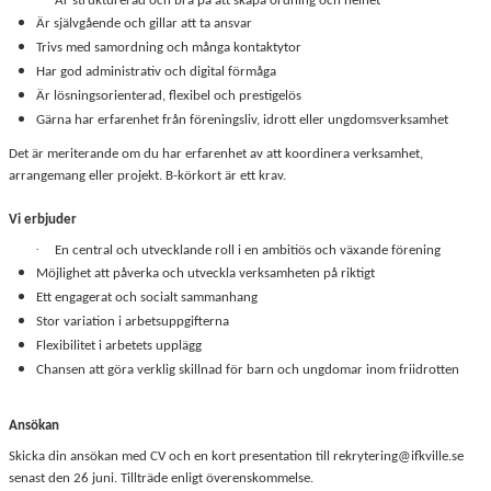
Är strukturerad och bra på att skapa ordning och helhet
Är självgående och gillar att ta ansvar
Trivs med samordning och många kontaktytor
Har god administrativ och digital förmåga
Är lösningsorienterad, flexibel och prestigelös
Gärna har erfarenhet från föreningsliv, idrott eller ungdomsverksamhet
Det är meriterande om du har erfarenhet av att koordinera verksamhet,
arrangemang eller projekt. B-körkort är ett krav.
Vi erbjuder
·
En central och utvecklande roll i en ambitiös och växande förening
Möjlighet att påverka och utveckla verksamheten på riktigt
Ett engagerat och socialt sammanhang
Stor variation i arbetsuppgifterna
Flexibilitet i arbetets upplägg
Chansen att göra verklig skillnad för barn och ungdomar inom friidrotten
Ansökan
Skicka din ansökan med CV och en kort presentation till rekrytering@ifkville.se
senast den 26 juni. Tillträde enligt överenskommelse.