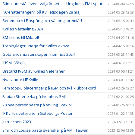
Stina Junestål över kvalgränsen till Ungdoms-EM i spjut
2024-06-04 14:55
"Arenaterrängen" på Kvilletisdagen 28 maj
2024-05-29 12:58
Seriematch i Finspång och säsongspremiär!
2024-05-15 10:49
Kvilles Vårtävling 2024
2024-05-13 18:21
SM-brons till Mikael!
2024-04-29 21:16
Träningläger i Nerja för Kvilles aktiva
2024-04-15 10:16
Götalandsmästerskapen Inomhus 2024
2024-03-23 14:43
IUSM i Växjö
2024-03-12 13:51
Urstarkt IVSM av Kvilles Veteraner
2024-03-05 11:21
Nya vindar i IF Kville
2024-03-01 12:42
Fem topp-5 placeringar på IJSM och två klubbrekord
2024-02-26 12:27
Fabian Steene 4:a på Inomhus-SM!
2024-02-21 10:25
78 nya personbästa på tävling i Växjö!
2024-01-25 10:50
IF Kvilles veteraner i Göteborgs-Posten
2024-01-22 14:38
Julruschen 2023
2023-12-13 16:31
Emir och Louise bästa svenskar på VM i Taiwan
2023-12-06 12:39