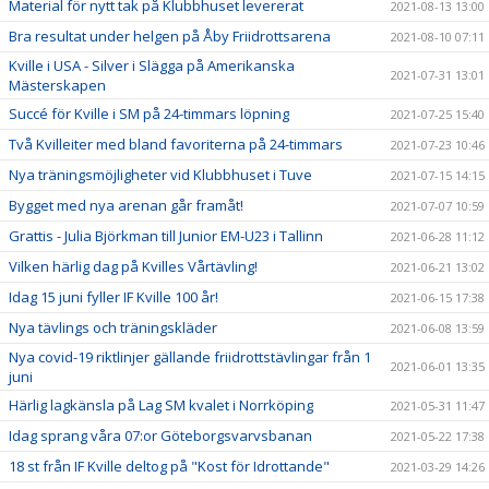
Material för nytt tak på Klubbhuset levererat
2021-08-13 13:00
Bra resultat under helgen på Åby Friidrottsarena
2021-08-10 07:11
Kville i USA - Silver i Slägga på Amerikanska
2021-07-31 13:01
Mästerskapen
Succé för Kville i SM på 24-timmars löpning
2021-07-25 15:40
Två Kvilleiter med bland favoriterna på 24-timmars
2021-07-23 10:46
Nya träningsmöjligheter vid Klubbhuset i Tuve
2021-07-15 14:15
Bygget med nya arenan går framåt!
2021-07-07 10:59
Grattis - Julia Björkman till Junior EM-U23 i Tallinn
2021-06-28 11:12
Vilken härlig dag på Kvilles Vårtävling!
2021-06-21 13:02
Idag 15 juni fyller IF Kville 100 år!
2021-06-15 17:38
Nya tävlings och träningskläder
2021-06-08 13:59
Nya covid-19 riktlinjer gällande friidrottstävlingar från 1
2021-06-01 13:35
juni
Härlig lagkänsla på Lag SM kvalet i Norrköping
2021-05-31 11:47
Idag sprang våra 07:or Göteborgsvarvsbanan
2021-05-22 17:38
18 st från IF Kville deltog på "Kost för Idrottande"
2021-03-29 14:26