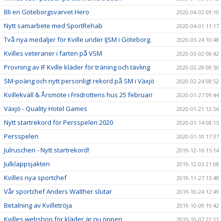
Bli en Göteborgsvarvet Hero
2020-04-02 09:10
Nytt samarbete med SportRehab
2020-04-01 11:17
Två nya medaljer för Kville under IJSM i Göteborg.
2020-03-24 10:48
Kvilles veteraner i farten på VSM
2020-03-02 08:42
Provning av IF Kville kläder för träning och tävling
2020-02-28 08:50
SM-poäng och nytt personligt rekord på SM i Växjö
2020-02-24 08:52
Kvillekväll & Årsmöte i Friidrottens hus 25 februari
2020-01-27 09:44
Växjö - Quality Hotel Games
2020-01-21 12:56
Nytt startrekord för Persspelen 2020
2020-01-14 08:15
Persspelen
2020-01-10 17:37
Julruschen - Nytt startrekord!
2019-12-16 15:14
Julklappsjakten
2019-12-03 21:08
Kvilles nya sportchef
2019-11-27 13:48
Vår sportchef Anders Walther slutar
2019-10-24 12:49
Betalning av Kvilletröja
2019-10-09 19:42
Kvilles webshop för kläder är nu öppen
2019-10-07 22:11