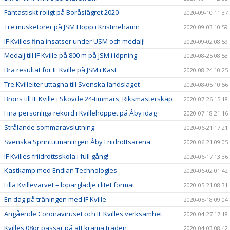
Fantastiskt roligt på Boråslägret 2020
2020-09-10 11:37
Tre musketörer på JSM Hopp i Kristinehamn
2020-09-03 10:59
IF Kvilles fina insatser under USM och medalj!
2020-09-02 08:59
Medalj till IF Kville på 800 m på JSM i löpning
2020-08-25 08:53
Bra resultat för IF Kville på JSM i Kast
2020-08-24 10:25
Tre Kvilleiter uttagna till Svenska landslaget
2020-08-05 10:56
Brons till IF Kville i Skövde 24-timmars, Riksmästerskap
2020-07-26 15:18
Fina personliga rekord i Kvillehoppet på Åby idag
2020-07-18 21:16
Strålande sommaravslutning
2020-06-21 17:21
Svenska Sprintutmaningen Åby Friidrottsarena
2020-06-21 09:05
IF Kvilles friidrottsskola i full gång!
2020-06-17 13:36
Kastkamp med Endian Technologies
2020-06-02 01:42
Lilla Kvillevarvet – löparglädje i litet format
2020-05-21 08:31
En dag på träningen med IF Kville
2020-05-18 09:04
Angående Coronaviruset och IF Kvilles verksamhet
2020-04-27 17:18
Kvilles 08or passar på att krama träden
2020-04-03 08:42