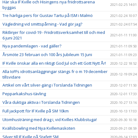
Här ska IF Kville och Hisingens nya friidrottsarena
2021-02-25 14:01
byggas
Tre härliga pers för Gustav Tartu på ISM i Malmö
2021-02-24 10:07
Vägledning vid smittspårning - Vad gör jag?
2021-02-24 07:54
Riktlinjer för covid-19 - Friidrottsverksamhet till och med
2021-01-11 11:00
6 juni 2021
Nya pandemilagen - vad gäller?
2021-01-11 09:50
Årsmöte 23 februari och 100 års Jubileum 15 Juni
2021-01-11 09:23
IF Kville önskar alla en riktigt God Jul och ett Gott Nytt År!
2020-12-22 18:52
Alla IoFFs idrottsanläggningar stängs fr o m 19 december
2020-12-19 09:24
tillsvidare
Artikel om vårt silver-gäng i Torslanda Tidningen
2020-12-07 11:50
Pepparkakshus-tävling
2020-12-01 17:33
Våra duktiga aktiva i Torslanda Tidningen
2020-10-27 13:16
Full jackpott för IF Kville på SM 10km
2020-10-13 17:03
Utomhusträning med drag i, vid Kvilles Klubbstuga!
2020-09-30 10:18
Kvällsbowling med Nya Kvillemaskoten
2020-09-21 08:59
Silver till IF Kville på Stafett SM
2020-09-14 12:03