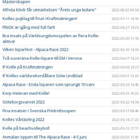
Mästerskapen
Alfrida Kilvik får utmärkelsen "Årets unga ledare"
2022-08-02 09:34
Kvilles pojklag till final i Kraftmätningen!
2022-07-11 14:59
FRiiSK är igång med full fart!
2022-06-27 14:25
Bra insats på Världsungdomsspelen av flera Kville-
2022-06-20 11:18
aktiva!
Vilken löparfest - Alpaca Race 2022
2022-06-10 14:36
Två suveräna Kville-löpare till EM i Verona
2022-06-07 14:25
IF Kville på Kraftmätningen
2022-06-06 13:27
IF Kvilles världsrekordållare Göte Lindblad
2022-06-01 13:33
Alpaca Race - Enda löparen som sprungit 10 varv
2022-05-25 14:40
Korp-Veteran med Kville!
2022-05-25 10:22
Göteborgsvarvet 2022
2022-05-22 14:34
Fina insatser i Svenska Friidrottscupen
2022-05-17 08:40
Kvilles Vårtävling 2022
2022-05-14 21:22
Kville på beachvolleyboll
2022-05-12 17:11
Anmälan öppen till The Alpaca Race - 4-5 juni
2022-05-02 11:41