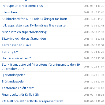
Persspelen i Friidrottens Hus
2019-01-11 18:35
Julruschen
2018-12-16 20:44
Klubbrekord för 12, 13 och 14-åringar tas bort!
2018-12-05 11:25
Julklappsjakten gav Kville många fina resultat
2018-12-02 22:41
Missa inte en superföreläsning!
2018-11-30 21:30
Elitaktiva och deras åtaganden
2018-11-15 20:56
Terrängserien i Tuve
2018-11-10 22:54
Terräng SM
2018-10-31 19:22
Hur lär vi våra barn?
2018-10-23 10:53
Stark framtidstro vid friidrottens föreningsmöte den 19-
2018-10-22 11:07
20 oktober 2018
Björlandaspelen
2018-10-20 23:34
Björlandaspelen
2018-10-03 20:59
Castorama i blått o vitt!
2018-09-25 22:08
Fina resultat för Kville i GM
2018-09-19 15:33
YALA ett prejekt där Kville är representerat!
2018-09-18 19:49