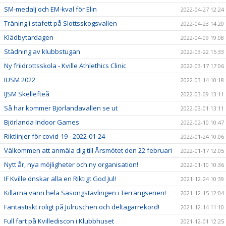
SM-medalj och EM-kval för Elin
2022-04-27 12:24
Träning i stafett på Slottsskogsvallen
2022-04-23 14:20
Klädbytardagen
2022-04-09 19:08
Städning av klubbstugan
2022-03-22 15:33
Ny friidrottsskola - Kville Athlethics Clinic
2022-03-17 17:06
IUSM 2022
2022-03-14 10:18
IJSM Skellefteå
2022-03-09 13:11
Så här kommer Björlandavallen se ut
2022-03-01 13:11
Björlanda Indoor Games
2022-02-10 10:47
Riktlinjer för covid-19 - 2022-01-24
2022-01-24 10:06
Välkommen att anmäla dig till Årsmötet den 22 februari
2022-01-17 12:05
Nytt år, nya möjligheter och ny organisation!
2022-01-10 10:36
IF Kville önskar alla en Riktigt God Jul!
2021-12-24 10:39
Killarna vann hela Säsongstävlingen i Terrängserien!
2021-12-15 12:04
Fantastiskt roligt på Julruschen och deltagarrekord!
2021-12-14 11:10
Full fart på Kvillediscon i Klubbhuset
2021-12-01 12:25