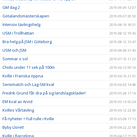
GM dag 2
2019-09-09 12:07
Götalandsmästerskapen
2019-09-07 20:53
Intensiv tävlingshelg
2019-08-19 18:31
USM i Trollhättan
2019-08-12 19:45
Bra helg på JSM i Göteborg
2019-08-12 13:47
USM och JSM
2019-08-08 21:45
Sommar o sol
2019-07-10 11:23
Chido under 11 sek på 100m
2019-06-12 09:16
Kville i Franska öppna
2019-06-10 21:51
Seriematch och Lag-SM kval
2019-06-03 14:48
Fredrik Grund får dra på sig landslagskläder!
2019-05-28 17:16
EM kval av Arvid
2019-05-13 00:24
Kvilles Vårtävling
2019-05-12 23:59
Få nyheter = Full rulle i Kville
2019-05-08 17:15
Byby Lloret!
2019-04-22 22:58
Kville i Barcelona
2019-04-17 23:20