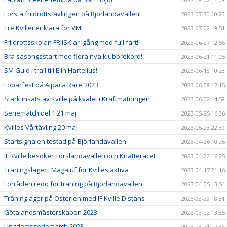
Första friidrottstävlingen på Björlandavallen!
2023-07-30 10:23
Tre Kvilleiter klara för VM!
2023-07-02 19:51
Friidrottsskolan FRiiSK är igång med full fart!
2023-06-27 12:55
Bra säsongsstart med flera nya klubbrekord!
2023-06-21 11:05
SM Guld i trail till Elin Hartelius!
2023-06-18 10:23
Löparfest på Alpaca Race 2023
2023-06-08 17:15
Stark insats av Kville på kvalet i Kraftmätningen
2023-06-02 14:58
Seriematch del 1 21 maj
2023-05-25 16:36
Kvilles Vårtävling 20 maj
2023-05-23 22:39
Startsignalen testad på Björlandavallen
2023-04-26 10:26
IF Kville besöker Torslandavallen och Knatteracet
2023-04-22 16:25
Träningsläger i Magaluf för Kvilles aktiva
2023-04-17 21:16
Förråden redo för träning på Björlandavallen
2023-04-05 13:54
Träningläger på Österlen med IF Kville Distans
2023-03-29 18:31
Götalandsmästerskapen 2023
2023-03-22 13:35
Ungdomsseriematch 2023
2023-03-21 17:39