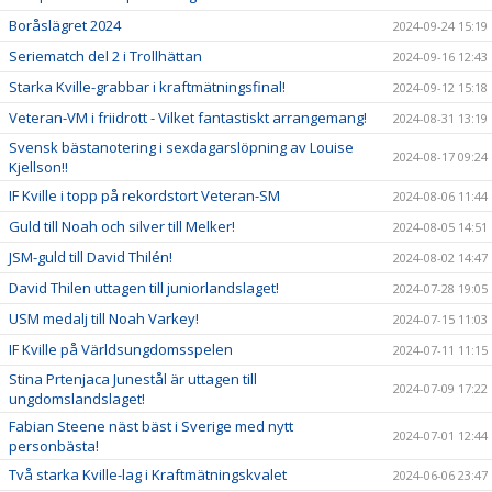
Boråslägret 2024
2024-09-24 15:19
Seriematch del 2 i Trollhättan
2024-09-16 12:43
Starka Kville-grabbar i kraftmätningsfinal!
2024-09-12 15:18
Veteran-VM i friidrott - Vilket fantastiskt arrangemang!
2024-08-31 13:19
Svensk bästanotering i sexdagarslöpning av Louise
2024-08-17 09:24
Kjellson!!
IF Kville i topp på rekordstort Veteran-SM
2024-08-06 11:44
Guld till Noah och silver till Melker!
2024-08-05 14:51
JSM-guld till David Thilén!
2024-08-02 14:47
David Thilen uttagen till juniorlandslaget!
2024-07-28 19:05
USM medalj till Noah Varkey!
2024-07-15 11:03
IF Kville på Världsungdomsspelen
2024-07-11 11:15
Stina Prtenjaca Junestål är uttagen till
2024-07-09 17:22
ungdomslandslaget!
Fabian Steene näst bäst i Sverige med nytt
2024-07-01 12:44
personbästa!
Två starka Kville-lag i Kraftmätningskvalet
2024-06-06 23:47