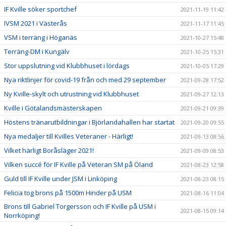
IF Kville söker sportchef
2021-11-19 11:42
IVSM 2021 i Västerås
2021-11-17 11:45
VSM i terräng i Höganäs
2021-10-27 15:48
Terräng-DM i Kungälv
2021-10-25 15:31
Stor uppslutning vid Klubbhuset i lördags
2021-10-05 17:29
Nya riktlinjer för covid-19 från och med 29 september
2021-09-28 17:52
Ny Kville-skylt och utrustning vid Klubbhuset
2021-09-27 12:13
Kville i Götalandsmästerskapen
2021-09-21 09:39
Höstens tränarutbildningar i Björlandahallen har startat
2021-09-20 09:55
Nya medaljer till Kvilles Veteraner - Härligt!
2021-09-13 08:56
Vilket härligt Boråsläger 2021!
2021-09-09 08:53
Vilken succé för IF Kville på Veteran SM på Öland
2021-08-23 12:58
Guld till IF Kville under JSM i Linköping
2021-08-23 08:15
Felicia tog brons på 1500m Hinder på USM
2021-08-16 11:04
Brons till Gabriel Torgersson och IF Kville på USM i
2021-08-15 09:14
Norrköping!