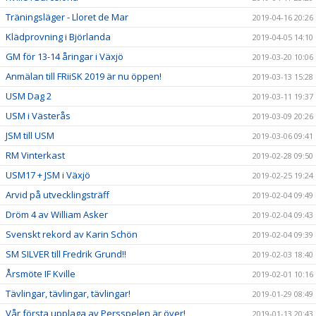
Träningsläger - Lloret de Mar
2019-04-16 20:26
Klädprovning i Björlanda
2019-04-05 14:10
GM för 13-14 åringar i Växjö
2019-03-20 10:06
Anmälan till FRiiSK 2019 är nu öppen!
2019-03-13 15:28
USM Dag 2
2019-03-11 19:37
USM i Västerås
2019-03-09 20:26
JSM till USM
2019-03-06 09:41
RM Vinterkast
2019-02-28 09:50
USM17 + JSM i Växjö
2019-02-25 19:24
Arvid på utvecklingsträff
2019-02-04 09:49
Dröm 4 av William Asker
2019-02-04 09:43
Svenskt rekord av Karin Schön
2019-02-04 09:39
SM SILVER till Fredrik Grund!!
2019-02-03 18:40
Årsmöte IF Kville
2019-02-01 10:16
Tävlingar, tävlingar, tävlingar!
2019-01-29 08:49
Vår första upplaga av Persspelen är över!
2019-01-13 20:43