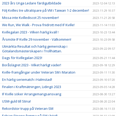
2023 års Unga Ledare färdigutbildade
2023-12-04 12:13
Följ Kvilles tre ultralöpare på VM i Taiwan 1-2 december!
2023-11-29 10:37
Missa inte Kvillediscot 25 november!
2023-11-21 20:58
We Run, We Walk - Prova friidrott med IF Kville!
2023-11-14 11:03
Kvillegalan 2023 - Vilken härlig kväll !
2023-10-23 13:44
Årsmöte IF Kville 29 november - Välkommen!
2023-10-23 09:58
Utmärkta Resultat och härlig gemenskap i
2023-09-22 09:57
Götalandsmästerskapen i Trollhättan.
Dags för Kvillegalan 2023!
2023-09-21 11:44
Boråslägret 2023 - Vilket härligt väder!
2023-09-18 12:29
Kville-framgångar under Veteran SM i Maraton
2023-09-11 11:30
En härlig seriematch i Halmstad!
2023-09-10 07:20
Finalen i Kraftmätningen, Lidingö 2023
2023-09-05 14:28
IF Kville söker Arrangemangsansvarig
2023-08-30 13:27
USM-guld till Stina!
2023-08-20 22:04
Rekordstor trupp på Veteran-SM
2023-08-16 11:33
Fabian Steene femma på SM i höjd!
2023-08-02 12:08