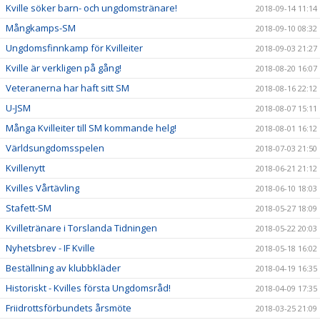
Kville söker barn- och ungdomstränare!
2018-09-14 11:14
Mångkamps-SM
2018-09-10 08:32
Ungdomsfinnkamp för Kvilleiter
2018-09-03 21:27
Kville är verkligen på gång!
2018-08-20 16:07
Veteranerna har haft sitt SM
2018-08-16 22:12
U-JSM
2018-08-07 15:11
Många Kvilleiter till SM kommande helg!
2018-08-01 16:12
Världsungdomsspelen
2018-07-03 21:50
Kvillenytt
2018-06-21 21:12
Kvilles Vårtävling
2018-06-10 18:03
Stafett-SM
2018-05-27 18:09
Kvilletränare i Torslanda Tidningen
2018-05-22 20:03
Nyhetsbrev - IF Kville
2018-05-18 16:02
Beställning av klubbkläder
2018-04-19 16:35
Historiskt - Kvilles första Ungdomsråd!
2018-04-09 17:35
Friidrottsförbundets årsmöte
2018-03-25 21:09