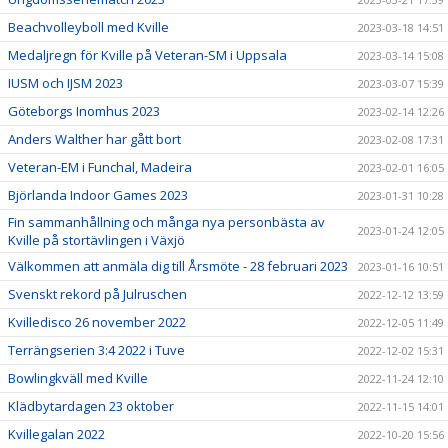
Beachvolleyboll med Kville
2023-03-18 14:51
Medaljregn för Kville på Veteran-SM i Uppsala
2023-03-14 15:08
IUSM och IJSM 2023
2023-03-07 15:39
Göteborgs Inomhus 2023
2023-02-14 12:26
Anders Walther har gått bort
2023-02-08 17:31
Veteran-EM i Funchal, Madeira
2023-02-01 16:05
Björlanda Indoor Games 2023
2023-01-31 10:28
Fin sammanhållning och många nya personbästa av
2023-01-24 12:05
Kville på stortävlingen i Växjö
Välkommen att anmäla dig till Årsmöte - 28 februari 2023
2023-01-16 10:51
Svenskt rekord på Julruschen
2022-12-12 13:59
Kvilledisco 26 november 2022
2022-12-05 11:49
Terrängserien 3:4 2022 i Tuve
2022-12-02 15:31
Bowlingkväll med Kville
2022-11-24 12:10
Klädbytardagen 23 oktober
2022-11-15 14:01
Kvillegalan 2022
2022-10-20 15:56