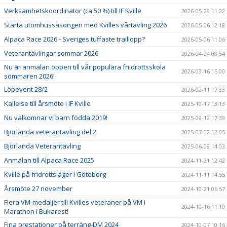
Verksamhetskoordinator (ca 50 %) till IF Kville
2026-05-29 11:22
Starta utomhussäsongen med Kvilles vårtävling 2026
2026-05-06 12:18
Alpaca Race 2026 - Sveriges tuffaste traillopp?
2026-05-06 11:06
Veterantävlingar sommar 2026
2026-04-24 08:54
Nu är anmälan öppen till vår populära friidrottsskola
2026-03-16 15:00
sommaren 2026!
Löpevent 28/2
2026-02-11 17:33
Kallelse till årsmöte i IF Kville
2025-10-17 13:13
Nu välkomnar vi barn födda 2019!
2025-09-12 17:39
Björlanda veterantävling del 2
2025-07-02 12:05
Björlanda Veterantävling
2025-06-09 14:03
Anmälan till Alpaca Race 2025
2024-11-21 12:42
Kville på fridrottsläger i Göteborg
2024-11-11 14:55
Årsmöte 27 november
2024-10-21 06:57
Flera VM-medaljer till Kvilles veteraner på VM i
2024-10-16 11:10
Marathon i Bukarest!
Fina prestationer på terräng-DM 2024
2024-10-07 10:16