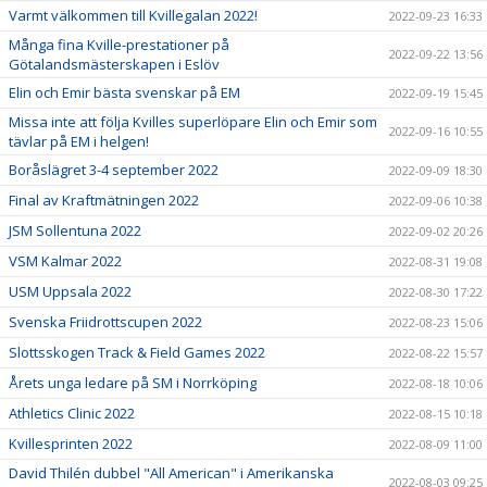
Varmt välkommen till Kvillegalan 2022!
2022-09-23 16:33
Många fina Kville-prestationer på
2022-09-22 13:56
Götalandsmästerskapen i Eslöv
Elin och Emir bästa svenskar på EM
2022-09-19 15:45
Missa inte att följa Kvilles superlöpare Elin och Emir som
2022-09-16 10:55
tävlar på EM i helgen!
Boråslägret 3-4 september 2022
2022-09-09 18:30
Final av Kraftmätningen 2022
2022-09-06 10:38
JSM Sollentuna 2022
2022-09-02 20:26
VSM Kalmar 2022
2022-08-31 19:08
USM Uppsala 2022
2022-08-30 17:22
Svenska Friidrottscupen 2022
2022-08-23 15:06
Slottsskogen Track & Field Games 2022
2022-08-22 15:57
Årets unga ledare på SM i Norrköping
2022-08-18 10:06
Athletics Clinic 2022
2022-08-15 10:18
Kvillesprinten 2022
2022-08-09 11:00
David Thilén dubbel "All American" i Amerikanska
2022-08-03 09:25