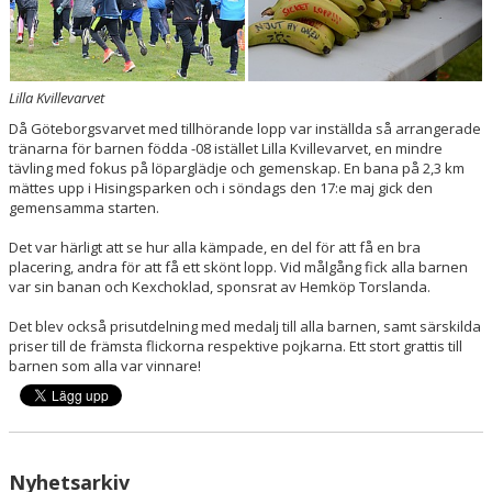
Lilla Kvillevarvet
Då Göteborgsvarvet med tillhörande lopp var inställda så arrangerade
tränarna för barnen födda -08 istället Lilla Kvillevarvet, en mindre
tävling med fokus på löparglädje och gemenskap. En bana på 2,3 km
mättes upp i Hisingsparken och i söndags den 17:e maj gick den
gemensamma starten.
Det var härligt att se hur alla kämpade, en del för att få en bra
placering, andra för att få ett skönt lopp. Vid målgång fick alla barnen
var sin banan och Kexchoklad, sponsrat av Hemköp Torslanda.
Det blev också prisutdelning med medalj till alla barnen, samt särskilda
priser till de främsta flickorna respektive pojkarna. Ett stort grattis till
barnen som alla var vinnare!
Nyhetsarkiv