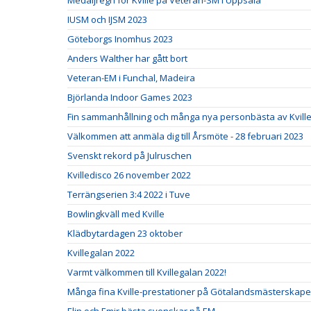
Medaljregn för Kville på Veteran-SM i Uppsala
IUSM och IJSM 2023
Göteborgs Inomhus 2023
Anders Walther har gått bort
Veteran-EM i Funchal, Madeira
Björlanda Indoor Games 2023
Fin sammanhållning och många nya personbästa av Kville 
Välkommen att anmäla dig till Årsmöte - 28 februari 2023
Svenskt rekord på Julruschen
Kvilledisco 26 november 2022
Terrängserien 3:4 2022 i Tuve
Bowlingkväll med Kville
Klädbytardagen 23 oktober
Kvillegalan 2022
Varmt välkommen till Kvillegalan 2022!
Många fina Kville-prestationer på Götalandsmästerskapen