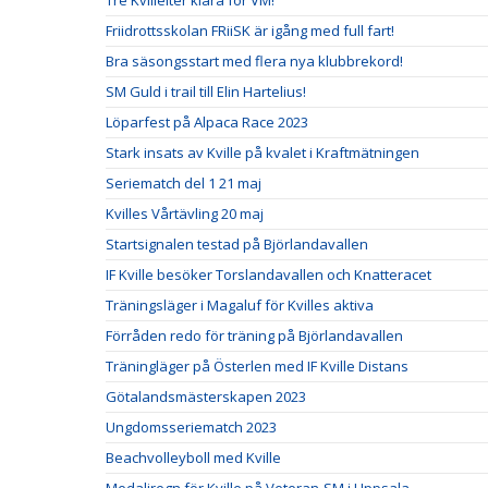
Tre Kvilleiter klara för VM!
Friidrottsskolan FRiiSK är igång med full fart!
Bra säsongsstart med flera nya klubbrekord!
SM Guld i trail till Elin Hartelius!
Löparfest på Alpaca Race 2023
Stark insats av Kville på kvalet i Kraftmätningen
Seriematch del 1 21 maj
Kvilles Vårtävling 20 maj
Startsignalen testad på Björlandavallen
IF Kville besöker Torslandavallen och Knatteracet
Träningsläger i Magaluf för Kvilles aktiva
Förråden redo för träning på Björlandavallen
Träningläger på Österlen med IF Kville Distans
Götalandsmästerskapen 2023
Ungdomsseriematch 2023
Beachvolleyboll med Kville