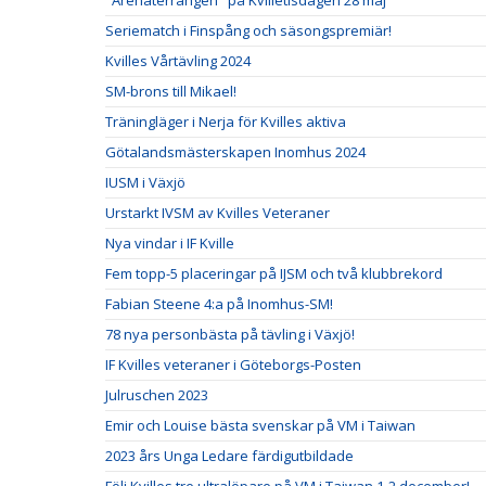
"Arenaterrängen" på Kvilletisdagen 28 maj
Seriematch i Finspång och säsongspremiär!
Kvilles Vårtävling 2024
SM-brons till Mikael!
Träningläger i Nerja för Kvilles aktiva
Götalandsmästerskapen Inomhus 2024
IUSM i Växjö
Urstarkt IVSM av Kvilles Veteraner
Nya vindar i IF Kville
Fem topp-5 placeringar på IJSM och två klubbrekord
Fabian Steene 4:a på Inomhus-SM!
78 nya personbästa på tävling i Växjö!
IF Kvilles veteraner i Göteborgs-Posten
Julruschen 2023
Emir och Louise bästa svenskar på VM i Taiwan
2023 års Unga Ledare färdigutbildade