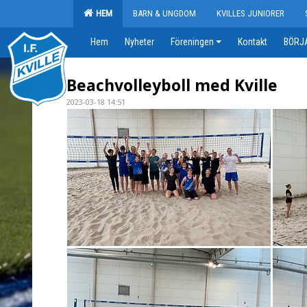
HEM
BARN & UNGDOM
KVILLES JUNIORER
Hem
Nyheter
Föreningen
Kontakt
BÖRJA
Beachvolleyboll med Kville
2023-03-18 14:51