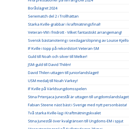
Fina prestationer på terräng-DM 2024
Boråslägret 2024
Seriematch del 2 i Trollhättan
Starka Kville-grabbar i kraftmätningsfinal!
Veteran-VM i friidrott - Vilket fantastiskt arrangemang!
Svensk bästanotering i sexdagarslöpning av Louise Kjells
IF Kville i topp på rekordstort Veteran-SM
Guld till Noah och silver till Melker!
JSM-guld till David Thilén!
David Thilen uttagen till juniorlandslaget!
USM medalj till Noah Varkey!
IF Kville på Världsungdomsspelen
Stina Prtenjaca Junestål är uttagen till ungdomslandslaget
Fabian Steene näst bäst i Sverige med nytt personbästa!
Två starka Kville-lag i Kraftmätningskvalet
Stina Junestål över kvalgränsen till Ungdoms-EM i spjut