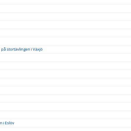
på stortävlingen i Växjö
 i Eslöv