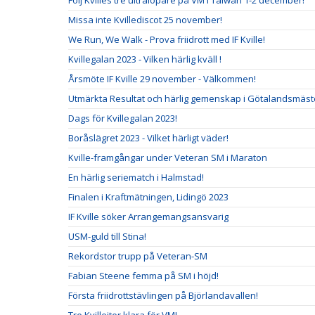
Följ Kvilles tre ultralöpare på VM i Taiwan 1-2 december!
Missa inte Kvillediscot 25 november!
We Run, We Walk - Prova friidrott med IF Kville!
Kvillegalan 2023 - Vilken härlig kväll !
Årsmöte IF Kville 29 november - Välkommen!
Utmärkta Resultat och härlig gemenskap i Götalandsmäste
Dags för Kvillegalan 2023!
Boråslägret 2023 - Vilket härligt väder!
Kville-framgångar under Veteran SM i Maraton
En härlig seriematch i Halmstad!
Finalen i Kraftmätningen, Lidingö 2023
IF Kville söker Arrangemangsansvarig
USM-guld till Stina!
Rekordstor trupp på Veteran-SM
Fabian Steene femma på SM i höjd!
Första friidrottstävlingen på Björlandavallen!