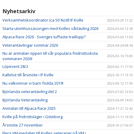
Nyhetsarkiv
Verksamhetskoordinator (ca 50 %) till IF Kville
2026-05-29 11:22
Starta utomhussäsongen med Kvilles vårtävling 2026
2026-05-06 12:18
Alpaca Race 2026 - Sveriges tuffaste traillopp?
2026-05-06 11:06
Veterantävlingar sommar 2026
2026-04-24 08:54
Nu är anmälan öppen till vår populära friidrottsskola
2026-03-16 15:00
sommaren 2026!
Löpevent 28/2
2026-02-11 17:33
Kallelse till årsmöte i IF Kville
2025-10-17 13:13
Nu välkomnar vi barn födda 2019!
2025-09-12 17:39
Björlanda veterantävling del 2
2025-07-02 12:05
Björlanda Veterantävling
2025-06-09 14:03
Anmälan till Alpaca Race 2025
2024-11-21 12:42
Kville på fridrottsläger i Göteborg
2024-11-11 14:55
Årsmöte 27 november
2024-10-21 06:57
Flera VM-medaljer till Kvilles veteraner på VM i