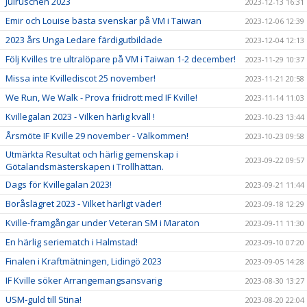
Julruschen 2023
2023-12-13 16:31
Emir och Louise bästa svenskar på VM i Taiwan
2023-12-06 12:39
2023 års Unga Ledare färdigutbildade
2023-12-04 12:13
Följ Kvilles tre ultralöpare på VM i Taiwan 1-2 december!
2023-11-29 10:37
Missa inte Kvillediscot 25 november!
2023-11-21 20:58
We Run, We Walk - Prova friidrott med IF Kville!
2023-11-14 11:03
Kvillegalan 2023 - Vilken härlig kväll !
2023-10-23 13:44
Årsmöte IF Kville 29 november - Välkommen!
2023-10-23 09:58
Utmärkta Resultat och härlig gemenskap i
2023-09-22 09:57
Götalandsmästerskapen i Trollhättan.
Dags för Kvillegalan 2023!
2023-09-21 11:44
Boråslägret 2023 - Vilket härligt väder!
2023-09-18 12:29
Kville-framgångar under Veteran SM i Maraton
2023-09-11 11:30
En härlig seriematch i Halmstad!
2023-09-10 07:20
Finalen i Kraftmätningen, Lidingö 2023
2023-09-05 14:28
IF Kville söker Arrangemangsansvarig
2023-08-30 13:27
USM-guld till Stina!
2023-08-20 22:04