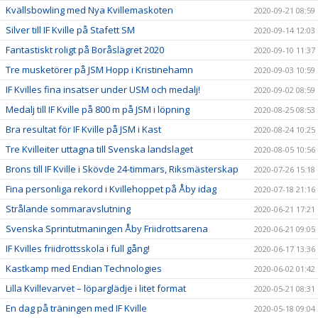
Kvällsbowling med Nya Kvillemaskoten
2020-09-21 08:59
Silver till IF Kville på Stafett SM
2020-09-14 12:03
Fantastiskt roligt på Boråslägret 2020
2020-09-10 11:37
Tre musketörer på JSM Hopp i Kristinehamn
2020-09-03 10:59
IF Kvilles fina insatser under USM och medalj!
2020-09-02 08:59
Medalj till IF Kville på 800 m på JSM i löpning
2020-08-25 08:53
Bra resultat för IF Kville på JSM i Kast
2020-08-24 10:25
Tre Kvilleiter uttagna till Svenska landslaget
2020-08-05 10:56
Brons till IF Kville i Skövde 24-timmars, Riksmästerskap
2020-07-26 15:18
Fina personliga rekord i Kvillehoppet på Åby idag
2020-07-18 21:16
Strålande sommaravslutning
2020-06-21 17:21
Svenska Sprintutmaningen Åby Friidrottsarena
2020-06-21 09:05
IF Kvilles friidrottsskola i full gång!
2020-06-17 13:36
Kastkamp med Endian Technologies
2020-06-02 01:42
Lilla Kvillevarvet – löparglädje i litet format
2020-05-21 08:31
En dag på träningen med IF Kville
2020-05-18 09:04