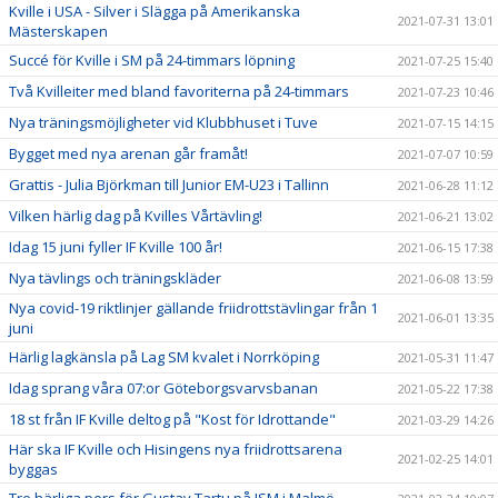
Kville i USA - Silver i Slägga på Amerikanska
2021-07-31 13:01
Mästerskapen
Succé för Kville i SM på 24-timmars löpning
2021-07-25 15:40
Två Kvilleiter med bland favoriterna på 24-timmars
2021-07-23 10:46
Nya träningsmöjligheter vid Klubbhuset i Tuve
2021-07-15 14:15
Bygget med nya arenan går framåt!
2021-07-07 10:59
Grattis - Julia Björkman till Junior EM-U23 i Tallinn
2021-06-28 11:12
Vilken härlig dag på Kvilles Vårtävling!
2021-06-21 13:02
Idag 15 juni fyller IF Kville 100 år!
2021-06-15 17:38
Nya tävlings och träningskläder
2021-06-08 13:59
Nya covid-19 riktlinjer gällande friidrottstävlingar från 1
2021-06-01 13:35
juni
Härlig lagkänsla på Lag SM kvalet i Norrköping
2021-05-31 11:47
Idag sprang våra 07:or Göteborgsvarvsbanan
2021-05-22 17:38
18 st från IF Kville deltog på "Kost för Idrottande"
2021-03-29 14:26
Här ska IF Kville och Hisingens nya friidrottsarena
2021-02-25 14:01
byggas