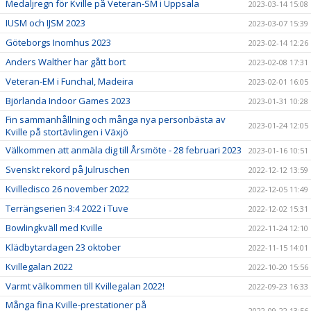
Medaljregn för Kville på Veteran-SM i Uppsala
2023-03-14 15:08
IUSM och IJSM 2023
2023-03-07 15:39
Göteborgs Inomhus 2023
2023-02-14 12:26
Anders Walther har gått bort
2023-02-08 17:31
Veteran-EM i Funchal, Madeira
2023-02-01 16:05
Björlanda Indoor Games 2023
2023-01-31 10:28
Fin sammanhållning och många nya personbästa av
2023-01-24 12:05
Kville på stortävlingen i Växjö
Välkommen att anmäla dig till Årsmöte - 28 februari 2023
2023-01-16 10:51
Svenskt rekord på Julruschen
2022-12-12 13:59
Kvilledisco 26 november 2022
2022-12-05 11:49
Terrängserien 3:4 2022 i Tuve
2022-12-02 15:31
Bowlingkväll med Kville
2022-11-24 12:10
Klädbytardagen 23 oktober
2022-11-15 14:01
Kvillegalan 2022
2022-10-20 15:56
Varmt välkommen till Kvillegalan 2022!
2022-09-23 16:33
Många fina Kville-prestationer på
2022-09-22 13:56