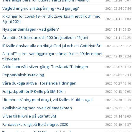
Tre härliga pers för Gustav Tartu på ISM i Malmö
2021-02-24 10:07
Vägledning vid smittspårning - Vad gör jag?
2021-02-24 07:54
Riktlinjer för covid-19 - Friidrottsverksamhet till och med
2021-01-11 11:00
6 juni 2021
Nya pandemilagen - vad gäller?
2021-01-11 09:50
Årsmöte 23 februari och 100 års Jubileum 15 Juni
2021-01-11 09:23
IF Kville önskar alla en riktigt God Jul och ett Gott Nytt År!
2020-12-22 18:52
Alla IoFFs idrottsanläggningar stängs fr o m 19 december
2020-12-19 09:24
tillsvidare
Artikel om vårt silver-gäng i Torslanda Tidningen
2020-12-07 11:50
Pepparkakshus-tävling
2020-12-01 17:33
Våra duktiga aktiva i Torslanda Tidningen
2020-10-27 13:16
Full jackpott för IF Kville på SM 10km
2020-10-13 17:03
Utomhusträning med drag i, vid Kvilles Klubbstuga!
2020-09-30 10:18
Kvällsbowling med Nya Kvillemaskoten
2020-09-21 08:59
Silver till IF Kville på Stafett SM
2020-09-14 12:03
Fantastiskt roligt på Boråslägret 2020
2020-09-10 11:37