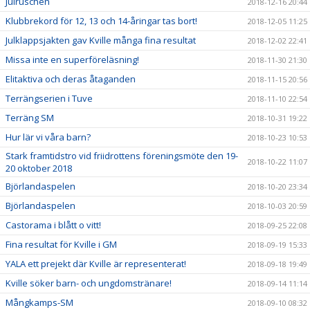
Julruschen
2018-12-16 20:44
Klubbrekord för 12, 13 och 14-åringar tas bort!
2018-12-05 11:25
Julklappsjakten gav Kville många fina resultat
2018-12-02 22:41
Missa inte en superföreläsning!
2018-11-30 21:30
Elitaktiva och deras åtaganden
2018-11-15 20:56
Terrängserien i Tuve
2018-11-10 22:54
Terräng SM
2018-10-31 19:22
Hur lär vi våra barn?
2018-10-23 10:53
Stark framtidstro vid friidrottens föreningsmöte den 19-
2018-10-22 11:07
20 oktober 2018
Björlandaspelen
2018-10-20 23:34
Björlandaspelen
2018-10-03 20:59
Castorama i blått o vitt!
2018-09-25 22:08
Fina resultat för Kville i GM
2018-09-19 15:33
YALA ett prejekt där Kville är representerat!
2018-09-18 19:49
Kville söker barn- och ungdomstränare!
2018-09-14 11:14
Mångkamps-SM
2018-09-10 08:32