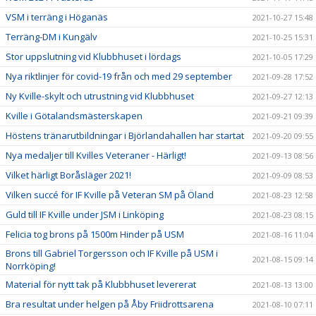
VSM i terräng i Höganäs
2021-10-27 15:48
Terräng-DM i Kungälv
2021-10-25 15:31
Stor uppslutning vid Klubbhuset i lördags
2021-10-05 17:29
Nya riktlinjer för covid-19 från och med 29 september
2021-09-28 17:52
Ny Kville-skylt och utrustning vid Klubbhuset
2021-09-27 12:13
Kville i Götalandsmästerskapen
2021-09-21 09:39
Höstens tränarutbildningar i Björlandahallen har startat
2021-09-20 09:55
Nya medaljer till Kvilles Veteraner - Härligt!
2021-09-13 08:56
Vilket härligt Boråsläger 2021!
2021-09-09 08:53
Vilken succé för IF Kville på Veteran SM på Öland
2021-08-23 12:58
Guld till IF Kville under JSM i Linköping
2021-08-23 08:15
Felicia tog brons på 1500m Hinder på USM
2021-08-16 11:04
Brons till Gabriel Torgersson och IF Kville på USM i
2021-08-15 09:14
Norrköping!
Material för nytt tak på Klubbhuset levererat
2021-08-13 13:00
Bra resultat under helgen på Åby Friidrottsarena
2021-08-10 07:11