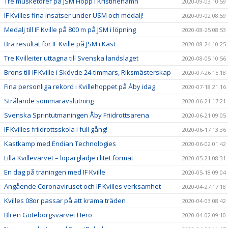
Tre musketörer på JSM Hopp i Kristinehamn
2020-09-03 10:59
IF Kvilles fina insatser under USM och medalj!
2020-09-02 08:59
Medalj till IF Kville på 800 m på JSM i löpning
2020-08-25 08:53
Bra resultat för IF Kville på JSM i Kast
2020-08-24 10:25
Tre Kvilleiter uttagna till Svenska landslaget
2020-08-05 10:56
Brons till IF Kville i Skövde 24-timmars, Riksmästerskap
2020-07-26 15:18
Fina personliga rekord i Kvillehoppet på Åby idag
2020-07-18 21:16
Strålande sommaravslutning
2020-06-21 17:21
Svenska Sprintutmaningen Åby Friidrottsarena
2020-06-21 09:05
IF Kvilles friidrottsskola i full gång!
2020-06-17 13:36
Kastkamp med Endian Technologies
2020-06-02 01:42
Lilla Kvillevarvet – löparglädje i litet format
2020-05-21 08:31
En dag på träningen med IF Kville
2020-05-18 09:04
Angående Coronaviruset och IF Kvilles verksamhet
2020-04-27 17:18
Kvilles 08or passar på att krama träden
2020-04-03 08:42
Bli en Göteborgsvarvet Hero
2020-04-02 09:10