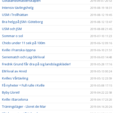
Götalandsmästerskapen
2019-09-07 20:53
Intensiv tävlingshelg
2019-08-19 18:31
USM i Trollhättan
2019-08-12 19:45
Bra helg på JSM i Göteborg
2019-08-12 13:47
USM och JSM
2019-08-08 21:45
Sommar o sol
2019-07-10 11:23
Chido under 11 sek på 100m
2019-06-12 09:16
Kville i Franska öppna
2019-06-10 21:51
Seriematch och Lag-SM kval
2019-06-03 14:48
Fredrik Grund får dra på sig landslagskläder!
2019-05-28 17:16
EM kval av Arvid
2019-05-13 00:24
Kvilles Vårtävling
2019-05-12 23:59
Få nyheter = Full rulle i Kville
2019-05-08 17:15
Byby Lloret!
2019-04-22 22:58
Kville i Barcelona
2019-04-17 23:20
Träningsläger - Lloret de Mar
2019-04-16 20:26