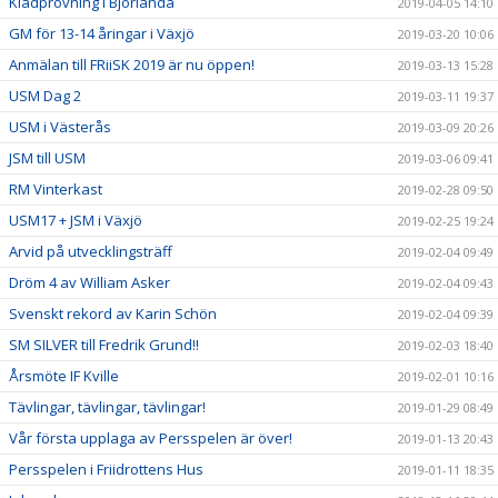
Klädprovning i Björlanda
2019-04-05 14:10
GM för 13-14 åringar i Växjö
2019-03-20 10:06
Anmälan till FRiiSK 2019 är nu öppen!
2019-03-13 15:28
USM Dag 2
2019-03-11 19:37
USM i Västerås
2019-03-09 20:26
JSM till USM
2019-03-06 09:41
RM Vinterkast
2019-02-28 09:50
USM17 + JSM i Växjö
2019-02-25 19:24
Arvid på utvecklingsträff
2019-02-04 09:49
Dröm 4 av William Asker
2019-02-04 09:43
Svenskt rekord av Karin Schön
2019-02-04 09:39
SM SILVER till Fredrik Grund!!
2019-02-03 18:40
Årsmöte IF Kville
2019-02-01 10:16
Tävlingar, tävlingar, tävlingar!
2019-01-29 08:49
Vår första upplaga av Persspelen är över!
2019-01-13 20:43
Persspelen i Friidrottens Hus
2019-01-11 18:35