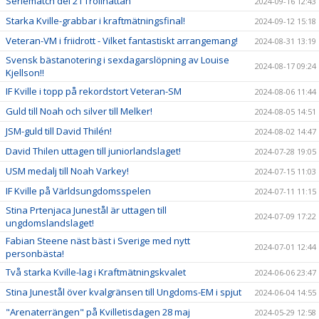
Seriematch del 2 i Trollhättan
2024-09-16 12:43
Starka Kville-grabbar i kraftmätningsfinal!
2024-09-12 15:18
Veteran-VM i friidrott - Vilket fantastiskt arrangemang!
2024-08-31 13:19
Svensk bästanotering i sexdagarslöpning av Louise
2024-08-17 09:24
Kjellson!!
IF Kville i topp på rekordstort Veteran-SM
2024-08-06 11:44
Guld till Noah och silver till Melker!
2024-08-05 14:51
JSM-guld till David Thilén!
2024-08-02 14:47
David Thilen uttagen till juniorlandslaget!
2024-07-28 19:05
USM medalj till Noah Varkey!
2024-07-15 11:03
IF Kville på Världsungdomsspelen
2024-07-11 11:15
Stina Prtenjaca Junestål är uttagen till
2024-07-09 17:22
ungdomslandslaget!
Fabian Steene näst bäst i Sverige med nytt
2024-07-01 12:44
personbästa!
Två starka Kville-lag i Kraftmätningskvalet
2024-06-06 23:47
Stina Junestål över kvalgränsen till Ungdoms-EM i spjut
2024-06-04 14:55
"Arenaterrängen" på Kvilletisdagen 28 maj
2024-05-29 12:58