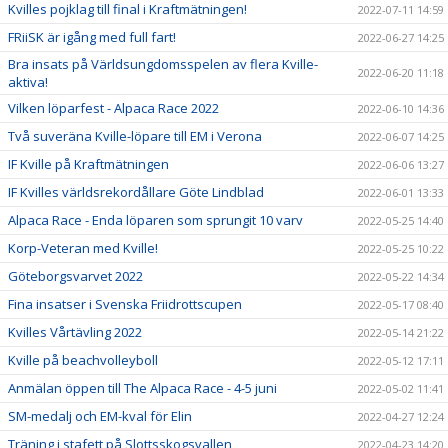
Kvilles pojklag till final i Kraftmätningen!
2022-07-11 14:59
FRiiSK är igång med full fart!
2022-06-27 14:25
Bra insats på Världsungdomsspelen av flera Kville-
2022-06-20 11:18
aktiva!
Vilken löparfest - Alpaca Race 2022
2022-06-10 14:36
Två suveräna Kville-löpare till EM i Verona
2022-06-07 14:25
IF Kville på Kraftmätningen
2022-06-06 13:27
IF Kvilles världsrekordållare Göte Lindblad
2022-06-01 13:33
Alpaca Race - Enda löparen som sprungit 10 varv
2022-05-25 14:40
Korp-Veteran med Kville!
2022-05-25 10:22
Göteborgsvarvet 2022
2022-05-22 14:34
Fina insatser i Svenska Friidrottscupen
2022-05-17 08:40
Kvilles Vårtävling 2022
2022-05-14 21:22
Kville på beachvolleyboll
2022-05-12 17:11
Anmälan öppen till The Alpaca Race - 4-5 juni
2022-05-02 11:41
SM-medalj och EM-kval för Elin
2022-04-27 12:24
Träning i stafett på Slottsskogsvallen
2022-04-23 14:20