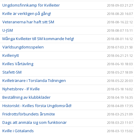
Ungdomsfinnkamp för Kvilleiter
2018-09-03 21:27
Kville är verkligen på gång!
2018-08-20 16:07
Veteranerna har haft sitt SM
2018-08-16 22:12
U-JSM
2018-08-07 15:11
Många Kvilleiter till SM kommande helg!
2018-08-01 16:12
Världsungdomsspelen
2018-07-03 21:50
Kvillenytt
2018-06-21 21:12
Kvilles Vårtävling
2018-06-10 18:03
Stafett-SM
2018-05-27 18:09
Kvilletränare i Torslanda Tidningen
2018-05-22 20:03
Nyhetsbrev - IF Kville
2018-05-18 16:02
Beställning av klubbkläder
2018-04-19 16:35
Historiskt - Kvilles första Ungdomsråd!
2018-04-09 17:35
Friidrottsförbundets årsmöte
2018-03-25 21:09
Dags att anmäla sig som funktionär
2018-03-23 11:07
Kville i Götalands
2018-03-13 15:02