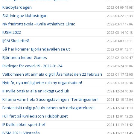
Klädbytardagen
2022-04-09 19:08
Städning av klubbstugan
2022-03-22 15:33
Ny friidrottsskola - Kville Athlethics Clinic
2022-03-17 17:06
IUSM 2022
2022-03-14 10:18
IJSM Skellefteå
2022-03-09 13:11
Så här kommer Björlandavallen se ut
2022-03-01 13:11
Björlanda Indoor Games
2022-02-10 10:47
Riktlinjer för covid-19 - 2022-01-24
2022-01-24 10:06
Välkommen att anmäla dig till Årsmötet den 22 februari
2022-01-17 12:05
Nytt år, nya möjligheter och ny organisation!
2022-01-10 10:36
IF Kville önskar alla en Riktigt God Jul!
2021-12-24 10:39
Killarna vann hela Säsongstävlingen i Terrängserien!
2021-12-15 12:04
Fantastiskt roligt på Julruschen och deltagarrekord!
2021-12-14 11:10
Full fart på Kvillediscon i Klubbhuset
2021-12-01 12:25
IF Kville söker sportchef
2021-11-19 11:42
IVSM 2021 i Västerås
2021-11-17 11:45