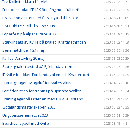
Tre Kvilleiter klara för VM!
2023-07-02 19:51
Friidrottsskolan FRiiSK är igång med full fart!
2023-06-27 12:55
Bra säsongsstart med flera nya klubbrekord!
2023-06-21 11:05
SM Guld i trail till Elin Hartelius!
2023-06-18 10:23
Löparfest på Alpaca Race 2023
2023-06-08 17:15
Stark insats av Kville på kvalet i Kraftmätningen
2023-06-02 14:58
Seriematch del 1 21 maj
2023-05-25 16:36
Kvilles Vårtävling 20 maj
2023-05-23 22:39
Startsignalen testad på Björlandavallen
2023-04-26 10:26
IF Kville besöker Torslandavallen och Knatteracet
2023-04-22 16:25
Träningsläger i Magaluf för Kvilles aktiva
2023-04-17 21:16
Förråden redo för träning på Björlandavallen
2023-04-05 13:54
Träningläger på Österlen med IF Kville Distans
2023-03-29 18:31
Götalandsmästerskapen 2023
2023-03-22 13:35
Ungdomsseriematch 2023
2023-03-21 17:39
Beachvolleyboll med Kville
2023-03-18 14:51