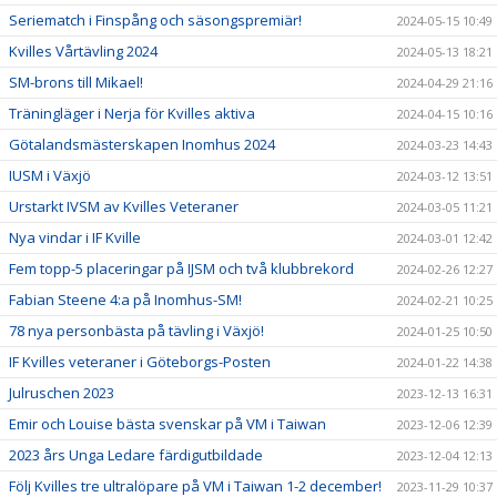
Seriematch i Finspång och säsongspremiär!
2024-05-15 10:49
Kvilles Vårtävling 2024
2024-05-13 18:21
SM-brons till Mikael!
2024-04-29 21:16
Träningläger i Nerja för Kvilles aktiva
2024-04-15 10:16
Götalandsmästerskapen Inomhus 2024
2024-03-23 14:43
IUSM i Växjö
2024-03-12 13:51
Urstarkt IVSM av Kvilles Veteraner
2024-03-05 11:21
Nya vindar i IF Kville
2024-03-01 12:42
Fem topp-5 placeringar på IJSM och två klubbrekord
2024-02-26 12:27
Fabian Steene 4:a på Inomhus-SM!
2024-02-21 10:25
78 nya personbästa på tävling i Växjö!
2024-01-25 10:50
IF Kvilles veteraner i Göteborgs-Posten
2024-01-22 14:38
Julruschen 2023
2023-12-13 16:31
Emir och Louise bästa svenskar på VM i Taiwan
2023-12-06 12:39
2023 års Unga Ledare färdigutbildade
2023-12-04 12:13
Följ Kvilles tre ultralöpare på VM i Taiwan 1-2 december!
2023-11-29 10:37