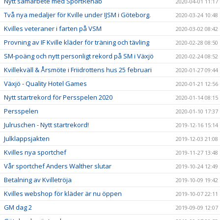
Nytt samarbete med SportRehab
2020-04-01 11:17
Två nya medaljer för Kville under IJSM i Göteborg.
2020-03-24 10:48
Kvilles veteraner i farten på VSM
2020-03-02 08:42
Provning av IF Kville kläder för träning och tävling
2020-02-28 08:50
SM-poäng och nytt personligt rekord på SM i Växjö
2020-02-24 08:52
Kvillekväll & Årsmöte i Friidrottens hus 25 februari
2020-01-27 09:44
Växjö - Quality Hotel Games
2020-01-21 12:56
Nytt startrekord för Persspelen 2020
2020-01-14 08:15
Persspelen
2020-01-10 17:37
Julruschen - Nytt startrekord!
2019-12-16 15:14
Julklappsjakten
2019-12-03 21:08
Kvilles nya sportchef
2019-11-27 13:48
Vår sportchef Anders Walther slutar
2019-10-24 12:49
Betalning av Kvilletröja
2019-10-09 19:42
Kvilles webshop för kläder är nu öppen
2019-10-07 22:11
GM dag 2
2019-09-09 12:07