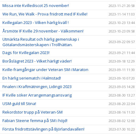
Missa inte Kvillediscot 25 november!
2023-11-21 20:58
We Run, We Walk - Prova friidrott med IF Kville!
2023-11-14 11:03
Kvillegalan 2023 - Vilken härlig kväll !
2023-10-23 13:44
Årsmöte IF Kville 29 november - Välkommen!
2023-10-23 09:58
Utmärkta Resultat och härlig gemenskap i
2023-09-22 09:57
Götalandsmästerskapen i Trollhättan.
Dags för Kvillegalan 2023!
2023-09-21 11:44
Boråslägret 2023 - Vilket härligt väder!
2023-09-18 12:29
Kville-framgångar under Veteran SM i Maraton
2023-09-11 11:30
En härlig seriematch i Halmstad!
2023-09-10 07:20
Finalen i Kraftmätningen, Lidingö 2023
2023-09-05 14:28
IF Kville söker Arrangemangsansvarig
2023-08-30 13:27
USM-guld till Stina!
2023-08-20 22:04
Rekordstor trupp på Veteran-SM
2023-08-16 11:33
Fabian Steene femma på SM i höjd!
2023-08-02 12:08
Första friidrottstävlingen på Björlandavallen!
2023-07-30 10:23