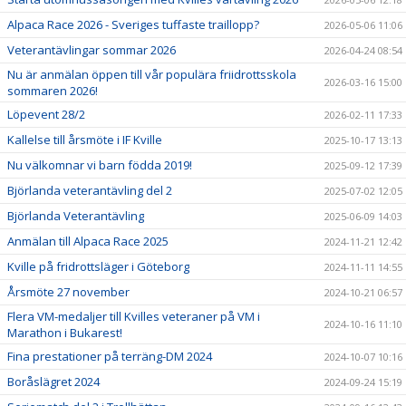
Alpaca Race 2026 - Sveriges tuffaste traillopp?
2026-05-06 11:06
Veterantävlingar sommar 2026
2026-04-24 08:54
Nu är anmälan öppen till vår populära friidrottsskola
2026-03-16 15:00
sommaren 2026!
Löpevent 28/2
2026-02-11 17:33
Kallelse till årsmöte i IF Kville
2025-10-17 13:13
Nu välkomnar vi barn födda 2019!
2025-09-12 17:39
Björlanda veterantävling del 2
2025-07-02 12:05
Björlanda Veterantävling
2025-06-09 14:03
Anmälan till Alpaca Race 2025
2024-11-21 12:42
Kville på fridrottsläger i Göteborg
2024-11-11 14:55
Årsmöte 27 november
2024-10-21 06:57
Flera VM-medaljer till Kvilles veteraner på VM i
2024-10-16 11:10
Marathon i Bukarest!
Fina prestationer på terräng-DM 2024
2024-10-07 10:16
Boråslägret 2024
2024-09-24 15:19