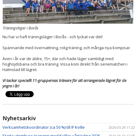
BOKNINGAR
Träningsläger i Borås
Nu har vi haft träningsläger i Borås - och lyckat var det!
Spännande med övernattning, rolig träning, och många nya kompisar.
Även i år var de äldre, 15+, där och hade läger samtidigt med
höghöjdsbana och bra träning. Vissa kom direkt från seriematchen i
Halmstad till lägret.
Vi tackar speciellt 11-gruppernas tränare för att arrangerade lägret för de
yngre i år!
Nyhetsarkiv
Verksamhetskoordinator (ca 50 %) till IF Kville
2026-05-29 11:22
Starta utomhussäsongen med Kvilles vårtävling 2026
2026-05-06 12:18