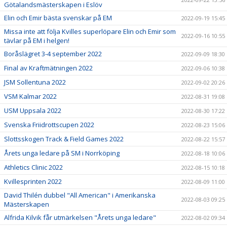
Götalandsmästerskapen i Eslöv
Elin och Emir bästa svenskar på EM
2022-09-19 15:45
Missa inte att följa Kvilles superlöpare Elin och Emir som
2022-09-16 10:55
tävlar på EM i helgen!
Boråslägret 3-4 september 2022
2022-09-09 18:30
Final av Kraftmätningen 2022
2022-09-06 10:38
JSM Sollentuna 2022
2022-09-02 20:26
VSM Kalmar 2022
2022-08-31 19:08
USM Uppsala 2022
2022-08-30 17:22
Svenska Friidrottscupen 2022
2022-08-23 15:06
Slottsskogen Track & Field Games 2022
2022-08-22 15:57
Årets unga ledare på SM i Norrköping
2022-08-18 10:06
Athletics Clinic 2022
2022-08-15 10:18
Kvillesprinten 2022
2022-08-09 11:00
David Thilén dubbel "All American" i Amerikanska
2022-08-03 09:25
Mästerskapen
Alfrida Kilvik får utmärkelsen "Årets unga ledare"
2022-08-02 09:34