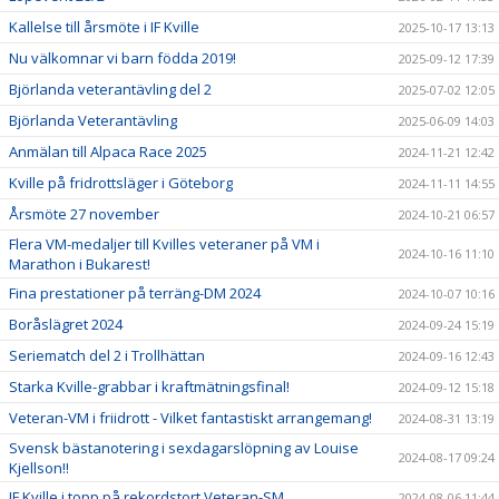
Kallelse till årsmöte i IF Kville
2025-10-17 13:13
Nu välkomnar vi barn födda 2019!
2025-09-12 17:39
Björlanda veterantävling del 2
2025-07-02 12:05
Björlanda Veterantävling
2025-06-09 14:03
Anmälan till Alpaca Race 2025
2024-11-21 12:42
Kville på fridrottsläger i Göteborg
2024-11-11 14:55
Årsmöte 27 november
2024-10-21 06:57
Flera VM-medaljer till Kvilles veteraner på VM i
2024-10-16 11:10
Marathon i Bukarest!
Fina prestationer på terräng-DM 2024
2024-10-07 10:16
Boråslägret 2024
2024-09-24 15:19
Seriematch del 2 i Trollhättan
2024-09-16 12:43
Starka Kville-grabbar i kraftmätningsfinal!
2024-09-12 15:18
Veteran-VM i friidrott - Vilket fantastiskt arrangemang!
2024-08-31 13:19
Svensk bästanotering i sexdagarslöpning av Louise
2024-08-17 09:24
Kjellson!!
IF Kville i topp på rekordstort Veteran-SM
2024-08-06 11:44