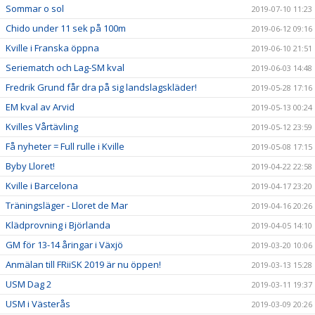
Sommar o sol
2019-07-10 11:23
Chido under 11 sek på 100m
2019-06-12 09:16
Kville i Franska öppna
2019-06-10 21:51
Seriematch och Lag-SM kval
2019-06-03 14:48
Fredrik Grund får dra på sig landslagskläder!
2019-05-28 17:16
EM kval av Arvid
2019-05-13 00:24
Kvilles Vårtävling
2019-05-12 23:59
Få nyheter = Full rulle i Kville
2019-05-08 17:15
Byby Lloret!
2019-04-22 22:58
Kville i Barcelona
2019-04-17 23:20
Träningsläger - Lloret de Mar
2019-04-16 20:26
Klädprovning i Björlanda
2019-04-05 14:10
GM för 13-14 åringar i Växjö
2019-03-20 10:06
Anmälan till FRiiSK 2019 är nu öppen!
2019-03-13 15:28
USM Dag 2
2019-03-11 19:37
USM i Västerås
2019-03-09 20:26