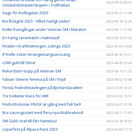
2023-09-22 09:57
Götalandsmästerskapen i Trollhättan.
Dags för Kvillegalan 2023!
2023-09-21 11:44
Boråslägret 2023 - Vilket härligt väder!
2023-09-18 12:29
Kville-framgångar under Veteran SM i Maraton
2023-09-11 11:30
En härlig seriematch i Halmstad!
2023-09-10 07:20
Finalen i Kraftmätningen, Lidingö 2023
2023-09-05 14:28
IF Kville söker Arrangemangsansvarig
2023-08-30 13:27
USM-guld till Stina!
2023-08-20 22:04
Rekordstor trupp på Veteran-SM
2023-08-16 11:33
Fabian Steene femma på SM i höjd!
2023-08-02 12:08
Första friidrottstävlingen på Björlandavallen!
2023-07-30 10:23
Tre Kvilleiter klara för VM!
2023-07-02 19:51
Friidrottsskolan FRiiSK är igång med full fart!
2023-06-27 12:55
Bra säsongsstart med flera nya klubbrekord!
2023-06-21 11:05
SM Guld i trail till Elin Hartelius!
2023-06-18 10:23
Löparfest på Alpaca Race 2023
2023-06-08 17:15