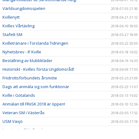
Världsungdomsspelen
2018-07-03 21:50
Kvillenytt
2018-06-21 21:12
Kvilles Vårtävling
2018-06-10 18:03
Stafett-SM
2018-05-27 18:09
Kvilletränare i Torslanda Tidningen
2018-05-22 20:03
Nyhetsbrev - IF Kville
2018-05-18 16:02
Beställning av klubbkläder
2018-04-19 16:35
Historiskt - Kvilles första Ungdomsråd!
2018-04-09 17:35
Friidrottsförbundets årsmöte
2018-03-25 21:09
Dags att anmäla sig som funktionär
2018-03-23 11:07
Kville i Götalands
2018-03-13 15:02
Anmälan till FRiiSK 2018 är öppen!
2018-03-10 12:36
Veteran-SM i Västerås
2018-03-05 17:52
USM Växjö
2018-03-05 17:18
Inne junior SM - Dag 1
2018-02-25 00:08
Kallelse till Årsmöte
2018-02-13 21:00