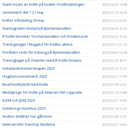
Stark insats av Kville på kvalet i Kraftmätningen
2023-06-02 14:58
Seriematch del 1 21 maj
2023-05-25 16:36
Kvilles Vårtävling 20 maj
2023-05-23 22:39
Startsignalen testad på Björlandavallen
2023-04-26 10:26
IF Kville besöker Torslandavallen och Knatteracet
2023-04-22 16:25
Träningsläger i Magaluf för Kvilles aktiva
2023-04-17 21:16
Förråden redo för träning på Björlandavallen
2023-04-05 13:54
Träningläger på Österlen med IF Kville Distans
2023-03-29 18:31
Götalandsmästerskapen 2023
2023-03-22 13:35
Ungdomsseriematch 2023
2023-03-21 17:39
Beachvolleyboll med Kville
2023-03-18 14:51
Medaljregn för Kville på Veteran-SM i Uppsala
2023-03-14 15:08
IUSM och IJSM 2023
2023-03-07 15:39
Göteborgs Inomhus 2023
2023-02-14 12:26
Anders Walther har gått bort
2023-02-08 17:31
Veteran-EM i Funchal, Madeira
2023-02-01 16:05