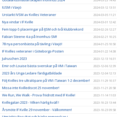
Götalandsmästerskapen Inomhus 2024
2024-03-23 14:43
IUSM i Växjö
2024-03-12 13:51
Urstarkt IVSM av Kvilles Veteraner
2024-03-05 11:21
Nya vindar i IF Kville
2024-03-01 12:42
Fem topp-5 placeringar på IJSM och två klubbrekord
2024-02-26 12:27
Fabian Steene 4:a på Inomhus-SM!
2024-02-21 10:25
78 nya personbästa på tävling i Växjö!
2024-01-25 10:50
IF Kvilles veteraner i Göteborgs-Posten
2024-01-22 14:38
Julruschen 2023
2023-12-13 16:31
Emir och Louise bästa svenskar på VM i Taiwan
2023-12-06 12:39
2023 års Unga Ledare färdigutbildade
2023-12-04 12:13
Följ Kvilles tre ultralöpare på VM i Taiwan 1-2 december!
2023-11-29 10:37
Missa inte Kvillediscot 25 november!
2023-11-21 20:58
We Run, We Walk - Prova friidrott med IF Kville!
2023-11-14 11:03
Kvillegalan 2023 - Vilken härlig kväll !
2023-10-23 13:44
Årsmöte IF Kville 29 november - Välkommen!
2023-10-23 09:58
Utmärkta Resultat och härlig gemenskap i