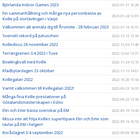
Björlanda Indoor Games 2023
2023-01-31 10:28
Fin sammanhållning och många nya personbästa av
2023-01-24 12:05
Kville på stortävlingen i Växjö
Välkommen att anmäla dig till Årsmöte - 28 februari 2023
2023-01-16 10:51
Svenskt rekord på Julruschen
2022-12-12 13:59
Kvilledisco 26 november 2022
2022-12-05 11:49
Terrängserien 3:4 2022 i Tuve
2022-12-02 15:31
Bowlingkväll med Kville
2022-11-24 12:10
Klädbytardagen 23 oktober
2022-11-15 14:01
Kvillegalan 2022
2022-10-20 15:56
Varmt välkommen till Kvillegalan 2022!
2022-09-23 16:33
Många fina Kville-prestationer på
2022-09-22 13:56
Götalandsmästerskapen i Eslöv
Elin och Emir bästa svenskar på EM
2022-09-19 15:45
Missa inte att följa Kvilles superlöpare Elin och Emir som
2022-09-16 10:55
tävlar på EM i helgen!
Boråslägret 3-4 september 2022
2022-09-09 18:30