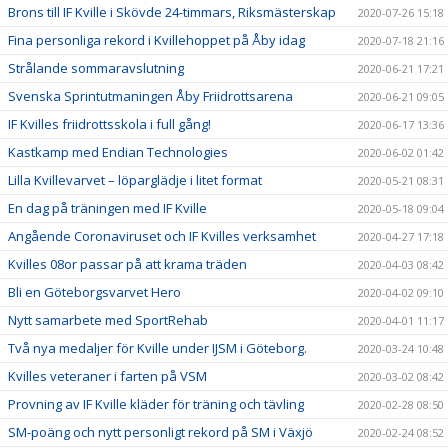
Brons till IF Kville i Skövde 24-timmars, Riksmästerskap
2020-07-26 15:18
Fina personliga rekord i Kvillehoppet på Åby idag
2020-07-18 21:16
Strålande sommaravslutning
2020-06-21 17:21
Svenska Sprintutmaningen Åby Friidrottsarena
2020-06-21 09:05
IF Kvilles friidrottsskola i full gång!
2020-06-17 13:36
Kastkamp med Endian Technologies
2020-06-02 01:42
Lilla Kvillevarvet – löparglädje i litet format
2020-05-21 08:31
En dag på träningen med IF Kville
2020-05-18 09:04
Angående Coronaviruset och IF Kvilles verksamhet
2020-04-27 17:18
Kvilles 08or passar på att krama träden
2020-04-03 08:42
Bli en Göteborgsvarvet Hero
2020-04-02 09:10
Nytt samarbete med SportRehab
2020-04-01 11:17
Två nya medaljer för Kville under IJSM i Göteborg.
2020-03-24 10:48
Kvilles veteraner i farten på VSM
2020-03-02 08:42
Provning av IF Kville kläder för träning och tävling
2020-02-28 08:50
SM-poäng och nytt personligt rekord på SM i Växjö
2020-02-24 08:52