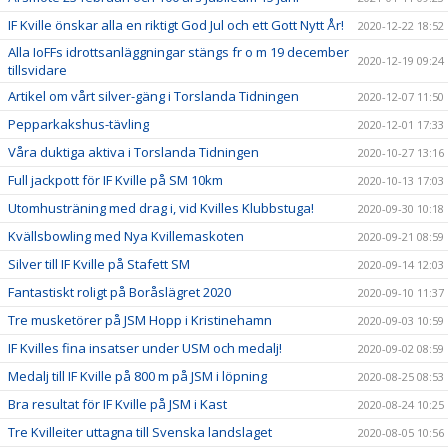
IF Kville önskar alla en riktigt God Jul och ett Gott Nytt År!
2020-12-22 18:52
Alla IoFFs idrottsanläggningar stängs fr o m 19 december
2020-12-19 09:24
tillsvidare
Artikel om vårt silver-gäng i Torslanda Tidningen
2020-12-07 11:50
Pepparkakshus-tävling
2020-12-01 17:33
Våra duktiga aktiva i Torslanda Tidningen
2020-10-27 13:16
Full jackpott för IF Kville på SM 10km
2020-10-13 17:03
Utomhusträning med drag i, vid Kvilles Klubbstuga!
2020-09-30 10:18
Kvällsbowling med Nya Kvillemaskoten
2020-09-21 08:59
Silver till IF Kville på Stafett SM
2020-09-14 12:03
Fantastiskt roligt på Boråslägret 2020
2020-09-10 11:37
Tre musketörer på JSM Hopp i Kristinehamn
2020-09-03 10:59
IF Kvilles fina insatser under USM och medalj!
2020-09-02 08:59
Medalj till IF Kville på 800 m på JSM i löpning
2020-08-25 08:53
Bra resultat för IF Kville på JSM i Kast
2020-08-24 10:25
Tre Kvilleiter uttagna till Svenska landslaget
2020-08-05 10:56