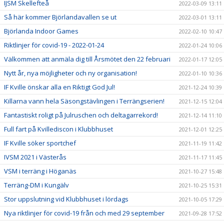
IJSM Skellefteå
2022-03-09 13:11
Så här kommer Björlandavallen se ut
2022-03-01 13:11
Björlanda Indoor Games
2022-02-10 10:47
Riktlinjer för covid-19 - 2022-01-24
2022-01-24 10:06
Välkommen att anmäla dig till Årsmötet den 22 februari
2022-01-17 12:05
Nytt år, nya möjligheter och ny organisation!
2022-01-10 10:36
IF Kville önskar alla en Riktigt God Jul!
2021-12-24 10:39
Killarna vann hela Säsongstävlingen i Terrängserien!
2021-12-15 12:04
Fantastiskt roligt på Julruschen och deltagarrekord!
2021-12-14 11:10
Full fart på Kvillediscon i Klubbhuset
2021-12-01 12:25
IF Kville söker sportchef
2021-11-19 11:42
IVSM 2021 i Västerås
2021-11-17 11:45
VSM i terräng i Höganäs
2021-10-27 15:48
Terräng-DM i Kungälv
2021-10-25 15:31
Stor uppslutning vid Klubbhuset i lördags
2021-10-05 17:29
Nya riktlinjer för covid-19 från och med 29 september
2021-09-28 17:52