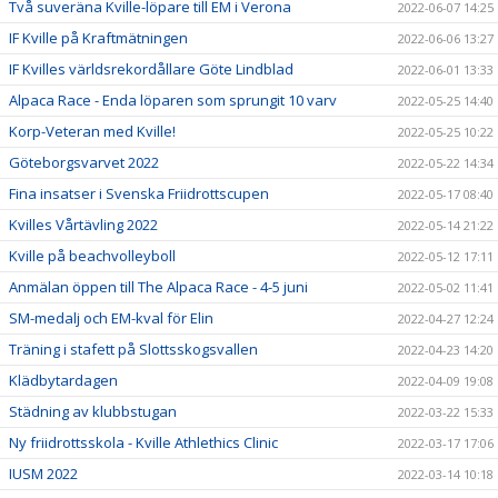
Två suveräna Kville-löpare till EM i Verona
2022-06-07 14:25
IF Kville på Kraftmätningen
2022-06-06 13:27
IF Kvilles världsrekordållare Göte Lindblad
2022-06-01 13:33
Alpaca Race - Enda löparen som sprungit 10 varv
2022-05-25 14:40
Korp-Veteran med Kville!
2022-05-25 10:22
Göteborgsvarvet 2022
2022-05-22 14:34
Fina insatser i Svenska Friidrottscupen
2022-05-17 08:40
Kvilles Vårtävling 2022
2022-05-14 21:22
Kville på beachvolleyboll
2022-05-12 17:11
Anmälan öppen till The Alpaca Race - 4-5 juni
2022-05-02 11:41
SM-medalj och EM-kval för Elin
2022-04-27 12:24
Träning i stafett på Slottsskogsvallen
2022-04-23 14:20
Klädbytardagen
2022-04-09 19:08
Städning av klubbstugan
2022-03-22 15:33
Ny friidrottsskola - Kville Athlethics Clinic
2022-03-17 17:06
IUSM 2022
2022-03-14 10:18