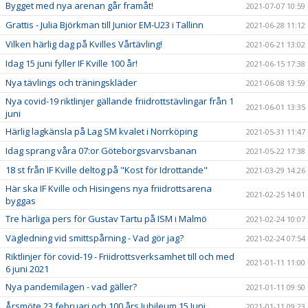
Bygget med nya arenan går framåt!
2021-07-07 10:59
Grattis - Julia Björkman till Junior EM-U23 i Tallinn
2021-06-28 11:12
Vilken härlig dag på Kvilles Vårtävling!
2021-06-21 13:02
Idag 15 juni fyller IF Kville 100 år!
2021-06-15 17:38
Nya tävlings och träningskläder
2021-06-08 13:59
Nya covid-19 riktlinjer gällande friidrottstävlingar från 1
2021-06-01 13:35
juni
Härlig lagkänsla på Lag SM kvalet i Norrköping
2021-05-31 11:47
Idag sprang våra 07:or Göteborgsvarvsbanan
2021-05-22 17:38
18 st från IF Kville deltog på "Kost för Idrottande"
2021-03-29 14:26
Här ska IF Kville och Hisingens nya friidrottsarena
2021-02-25 14:01
byggas
Tre härliga pers för Gustav Tartu på ISM i Malmö
2021-02-24 10:07
Vägledning vid smittspårning - Vad gör jag?
2021-02-24 07:54
Riktlinjer för covid-19 - Friidrottsverksamhet till och med
2021-01-11 11:00
6 juni 2021
Nya pandemilagen - vad gäller?
2021-01-11 09:50
Årsmöte 23 februari och 100 års Jubileum 15 Juni
2021-01-11 09:23