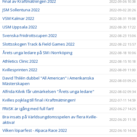
Final av Kraftmätningen 2022
2022-09-06 10:38
JSM Sollentuna 2022
2022-09-02 20:26
VSM Kalmar 2022
2022-08-31 19:08
USM Uppsala 2022
2022-08-30 17:22
Svenska Friidrottscupen 2022
2022-08-23 15:06
Slottsskogen Track & Field Games 2022
2022-08-22 15:57
Årets unga ledare på SM i Norrköping
2022-08-18 10:06
Athletics Clinic 2022
2022-08-15 10:18
Kvillesprinten 2022
2022-08-09 11:00
David Thilén dubbel "All American" i Amerikanska
2022-08-03 09:25
Mästerskapen
Alfrida Kilvik får utmärkelsen "Årets unga ledare"
2022-08-02 09:34
Kvilles pojklag till final i Kraftmätningen!
2022-07-11 14:59
FRiiSK är igång med full fart!
2022-06-27 14:25
Bra insats på Världsungdomsspelen av flera Kville-
2022-06-20 11:18
aktiva!
Vilken löparfest - Alpaca Race 2022
2022-06-10 14:36