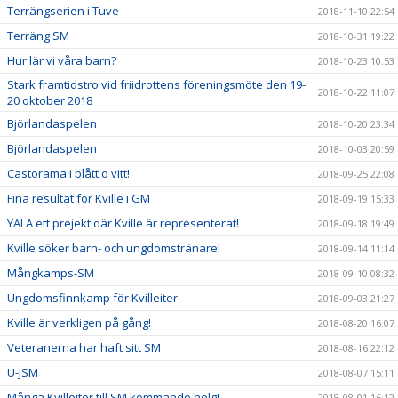
Terrängserien i Tuve
2018-11-10 22:54
Terräng SM
2018-10-31 19:22
Hur lär vi våra barn?
2018-10-23 10:53
Stark framtidstro vid friidrottens föreningsmöte den 19-
2018-10-22 11:07
20 oktober 2018
Björlandaspelen
2018-10-20 23:34
Björlandaspelen
2018-10-03 20:59
Castorama i blått o vitt!
2018-09-25 22:08
Fina resultat för Kville i GM
2018-09-19 15:33
YALA ett prejekt där Kville är representerat!
2018-09-18 19:49
Kville söker barn- och ungdomstränare!
2018-09-14 11:14
Mångkamps-SM
2018-09-10 08:32
Ungdomsfinnkamp för Kvilleiter
2018-09-03 21:27
Kville är verkligen på gång!
2018-08-20 16:07
Veteranerna har haft sitt SM
2018-08-16 22:12
U-JSM
2018-08-07 15:11
Många Kvilleiter till SM kommande helg!
2018-08-01 16:12