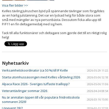
Visa fler bilder >>
Kvilles tävling Julruschen bjöd på spännande tävlingar som förgylldes
av en härlig julstämning. Det var en lyckad helg för både stora som
små med mängder av nya personbästa. Dessutom ficka alla upp till
P/F11 en fin deltagarmedalj med sig hem.
Tack till alla funktionärer och deltagare som gjorde det till en riktigt rolig
helg!
Nyhetsarkiv
Verksamhetskoordinator (ca 50 %) till IF Kville
2026-05-29 11:22
Starta utomhussäsongen med Kvilles vårtävling 2026
2026-05-06 12:18
Alpaca Race 2026 - Sveriges tuffaste traillopp?
2026-05-06 11:06
Veterantävlingar sommar 2026
2026-04-24 08:54
Nu är anmälan öppen till vår populära friidrottsskola
2026-03-16 15:00
sommaren 2026!
Löpevent 28/2
2026-02-11 17:33