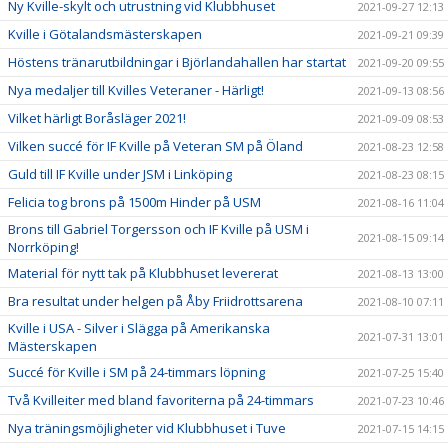
Ny Kville-skylt och utrustning vid Klubbhuset
2021-09-27 12:13
Kville i Götalandsmästerskapen
2021-09-21 09:39
Höstens tränarutbildningar i Björlandahallen har startat
2021-09-20 09:55
Nya medaljer till Kvilles Veteraner - Härligt!
2021-09-13 08:56
Vilket härligt Boråsläger 2021!
2021-09-09 08:53
Vilken succé för IF Kville på Veteran SM på Öland
2021-08-23 12:58
Guld till IF Kville under JSM i Linköping
2021-08-23 08:15
Felicia tog brons på 1500m Hinder på USM
2021-08-16 11:04
Brons till Gabriel Torgersson och IF Kville på USM i
2021-08-15 09:14
Norrköping!
Material för nytt tak på Klubbhuset levererat
2021-08-13 13:00
Bra resultat under helgen på Åby Friidrottsarena
2021-08-10 07:11
Kville i USA - Silver i Slägga på Amerikanska
2021-07-31 13:01
Mästerskapen
Succé för Kville i SM på 24-timmars löpning
2021-07-25 15:40
Två Kvilleiter med bland favoriterna på 24-timmars
2021-07-23 10:46
Nya träningsmöjligheter vid Klubbhuset i Tuve
2021-07-15 14:15