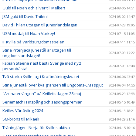
Guld till Noah och silver till Melker!
2024-08-05 14:51
JSM-guld till David Thilén!
2024-08-02 14:47
David Thilen uttagen till juniorlandslaget!
2024-07-28 19:05
USM medalj till Noah Varkey!
2024-07-15 11:03
IF Kville på Världsungdomsspelen
2024-07-11 11:15
Stina Prtenjaca Junestål är uttagen till
2024-07-09 17:22
ungdomslandslaget!
Fabian Steene näst bäst i Sverige med nytt
2024-07-01 12:44
personbästa!
Två starka Kville-lag i Kraftmätningskvalet
2024-06-06 23:47
Stina Junestål över kvalgränsen till Ungdoms-EM i spjut
2024-06-04 14:55
"Arenaterrängen" på Kvilletisdagen 28 maj
2024-05-29 12:58
Seriematch i Finspång och säsongspremiär!
2024-05-15 10:49
Kvilles Vårtävling 2024
2024-05-13 18:21
SM-brons till Mikael!
2024-04-29 21:16
Träningläger i Nerja för Kvilles aktiva
2024-04-15 10:16