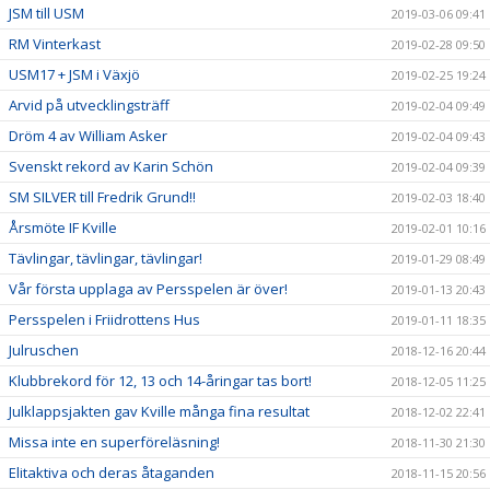
JSM till USM
2019-03-06 09:41
RM Vinterkast
2019-02-28 09:50
USM17 + JSM i Växjö
2019-02-25 19:24
Arvid på utvecklingsträff
2019-02-04 09:49
Dröm 4 av William Asker
2019-02-04 09:43
Svenskt rekord av Karin Schön
2019-02-04 09:39
SM SILVER till Fredrik Grund!!
2019-02-03 18:40
Årsmöte IF Kville
2019-02-01 10:16
Tävlingar, tävlingar, tävlingar!
2019-01-29 08:49
Vår första upplaga av Persspelen är över!
2019-01-13 20:43
Persspelen i Friidrottens Hus
2019-01-11 18:35
Julruschen
2018-12-16 20:44
Klubbrekord för 12, 13 och 14-åringar tas bort!
2018-12-05 11:25
Julklappsjakten gav Kville många fina resultat
2018-12-02 22:41
Missa inte en superföreläsning!
2018-11-30 21:30
Elitaktiva och deras åtaganden
2018-11-15 20:56