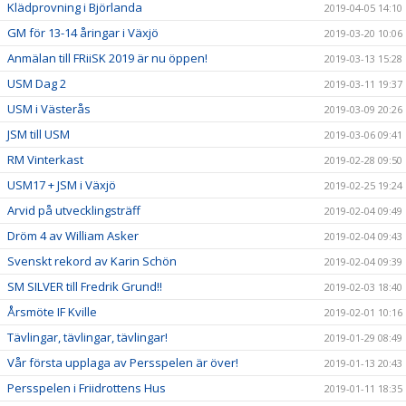
Klädprovning i Björlanda
2019-04-05 14:10
GM för 13-14 åringar i Växjö
2019-03-20 10:06
Anmälan till FRiiSK 2019 är nu öppen!
2019-03-13 15:28
USM Dag 2
2019-03-11 19:37
USM i Västerås
2019-03-09 20:26
JSM till USM
2019-03-06 09:41
RM Vinterkast
2019-02-28 09:50
USM17 + JSM i Växjö
2019-02-25 19:24
Arvid på utvecklingsträff
2019-02-04 09:49
Dröm 4 av William Asker
2019-02-04 09:43
Svenskt rekord av Karin Schön
2019-02-04 09:39
SM SILVER till Fredrik Grund!!
2019-02-03 18:40
Årsmöte IF Kville
2019-02-01 10:16
Tävlingar, tävlingar, tävlingar!
2019-01-29 08:49
Vår första upplaga av Persspelen är över!
2019-01-13 20:43
Persspelen i Friidrottens Hus
2019-01-11 18:35