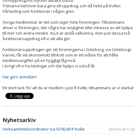
förhoppningsvis mycket tillbaka också.
BOKNINGAR
Tränarna behöver bara göra ett uppdrag, och då helst på Kvilles
Vårtävling som funktionär i någon gren.
Övriga medlemmar är det som utgör hela föreningen. Tillsammans
driver vi föreningen, där några har möjlighet eller intresse av att hjälpa
till mer och andra mindre. ALLA är ändå välkomna, men just dessa två
funktionärsuppdrag vill vi att alla gör.
Funktionärsuppdragen gör att föreningarna i Göteborg, via Göteborgs
Varvet, får ett ekonomiskt tillskott som är ett måste för att hålla
medlemsavgifter på en hyggligt låg nivå.
I övrigt vill vi ha tävlingar och där hjälps vi också åt.
Här görs anmälan!
Ett stort tack för att du är medlem i just IF Kville, tillsammans är vi starka!
Nyhetsarkiv
Verksamhetskoordinator (ca 50 %) till IF Kville
2026-05-29 11:22