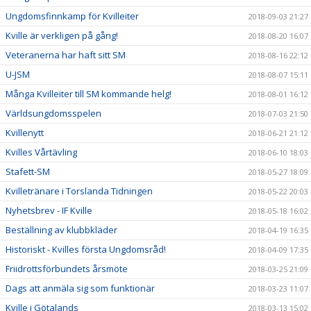
Ungdomsfinnkamp för Kvilleiter
2018-09-03 21:27
Kville är verkligen på gång!
2018-08-20 16:07
Veteranerna har haft sitt SM
2018-08-16 22:12
U-JSM
2018-08-07 15:11
Många Kvilleiter till SM kommande helg!
2018-08-01 16:12
Världsungdomsspelen
2018-07-03 21:50
Kvillenytt
2018-06-21 21:12
Kvilles Vårtävling
2018-06-10 18:03
Stafett-SM
2018-05-27 18:09
Kvilletränare i Torslanda Tidningen
2018-05-22 20:03
Nyhetsbrev - IF Kville
2018-05-18 16:02
Beställning av klubbkläder
2018-04-19 16:35
Historiskt - Kvilles första Ungdomsråd!
2018-04-09 17:35
Friidrottsförbundets årsmöte
2018-03-25 21:09
Dags att anmäla sig som funktionär
2018-03-23 11:07
Kville i Götalands
2018-03-13 15:02