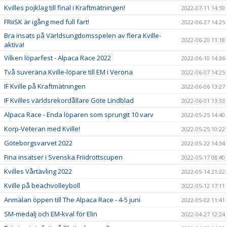
Kvilles pojklag till final i Kraftmätningen!
2022-07-11 14:59
FRiiSK är igång med full fart!
2022-06-27 14:25
Bra insats på Världsungdomsspelen av flera Kville-
2022-06-20 11:18
aktiva!
Vilken löparfest - Alpaca Race 2022
2022-06-10 14:36
Två suveräna Kville-löpare till EM i Verona
2022-06-07 14:25
IF Kville på Kraftmätningen
2022-06-06 13:27
IF Kvilles världsrekordållare Göte Lindblad
2022-06-01 13:33
Alpaca Race - Enda löparen som sprungit 10 varv
2022-05-25 14:40
Korp-Veteran med Kville!
2022-05-25 10:22
Göteborgsvarvet 2022
2022-05-22 14:34
Fina insatser i Svenska Friidrottscupen
2022-05-17 08:40
Kvilles Vårtävling 2022
2022-05-14 21:22
Kville på beachvolleyboll
2022-05-12 17:11
Anmälan öppen till The Alpaca Race - 4-5 juni
2022-05-02 11:41
SM-medalj och EM-kval för Elin
2022-04-27 12:24