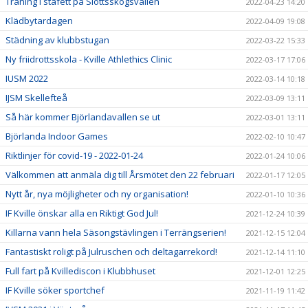
Träning i stafett på Slottsskogsvallen
2022-04-23 14:20
Klädbytardagen
2022-04-09 19:08
Städning av klubbstugan
2022-03-22 15:33
Ny friidrottsskola - Kville Athlethics Clinic
2022-03-17 17:06
IUSM 2022
2022-03-14 10:18
IJSM Skellefteå
2022-03-09 13:11
Så här kommer Björlandavallen se ut
2022-03-01 13:11
Björlanda Indoor Games
2022-02-10 10:47
Riktlinjer för covid-19 - 2022-01-24
2022-01-24 10:06
Välkommen att anmäla dig till Årsmötet den 22 februari
2022-01-17 12:05
Nytt år, nya möjligheter och ny organisation!
2022-01-10 10:36
IF Kville önskar alla en Riktigt God Jul!
2021-12-24 10:39
Killarna vann hela Säsongstävlingen i Terrängserien!
2021-12-15 12:04
Fantastiskt roligt på Julruschen och deltagarrekord!
2021-12-14 11:10
Full fart på Kvillediscon i Klubbhuset
2021-12-01 12:25
IF Kville söker sportchef
2021-11-19 11:42