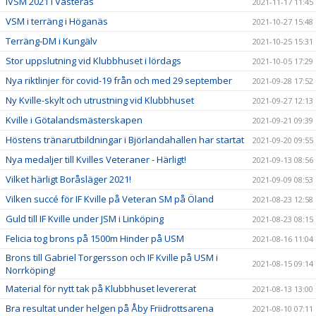
IVSM 2021 i Västerås
2021-11-17 11:45
VSM i terräng i Höganäs
2021-10-27 15:48
Terräng-DM i Kungälv
2021-10-25 15:31
Stor uppslutning vid Klubbhuset i lördags
2021-10-05 17:29
Nya riktlinjer för covid-19 från och med 29 september
2021-09-28 17:52
Ny Kville-skylt och utrustning vid Klubbhuset
2021-09-27 12:13
Kville i Götalandsmästerskapen
2021-09-21 09:39
Höstens tränarutbildningar i Björlandahallen har startat
2021-09-20 09:55
Nya medaljer till Kvilles Veteraner - Härligt!
2021-09-13 08:56
Vilket härligt Boråsläger 2021!
2021-09-09 08:53
Vilken succé för IF Kville på Veteran SM på Öland
2021-08-23 12:58
Guld till IF Kville under JSM i Linköping
2021-08-23 08:15
Felicia tog brons på 1500m Hinder på USM
2021-08-16 11:04
Brons till Gabriel Torgersson och IF Kville på USM i
2021-08-15 09:14
Norrköping!
Material för nytt tak på Klubbhuset levererat
2021-08-13 13:00
Bra resultat under helgen på Åby Friidrottsarena
2021-08-10 07:11