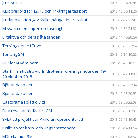
Julruschen
2018-12-16 20:44
Klubbrekord för 12, 13 och 14-åringar tas bort!
2018-12-05 11:25
Julklappsjakten gav Kville många fina resultat
2018-12-02 22:41
Missa inte en superföreläsning!
2018-11-30 21:30
Elitaktiva och deras åtaganden
2018-11-15 20:56
Terrängserien i Tuve
2018-11-10 22:54
Terräng SM
2018-10-31 19:22
Hur lär vi våra barn?
2018-10-23 10:53
Stark framtidstro vid friidrottens föreningsmöte den 19-
2018-10-22 11:07
20 oktober 2018
Björlandaspelen
2018-10-20 23:34
Björlandaspelen
2018-10-03 20:59
Castorama i blått o vitt!
2018-09-25 22:08
Fina resultat för Kville i GM
2018-09-19 15:33
YALA ett prejekt där Kville är representerat!
2018-09-18 19:49
Kville söker barn- och ungdomstränare!
2018-09-14 11:14
Mångkamps-SM
2018-09-10 08:32