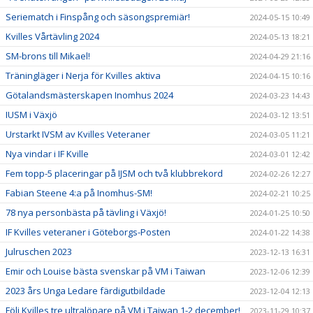
Seriematch i Finspång och säsongspremiär!
2024-05-15 10:49
Kvilles Vårtävling 2024
2024-05-13 18:21
SM-brons till Mikael!
2024-04-29 21:16
Träningläger i Nerja för Kvilles aktiva
2024-04-15 10:16
Götalandsmästerskapen Inomhus 2024
2024-03-23 14:43
IUSM i Växjö
2024-03-12 13:51
Urstarkt IVSM av Kvilles Veteraner
2024-03-05 11:21
Nya vindar i IF Kville
2024-03-01 12:42
Fem topp-5 placeringar på IJSM och två klubbrekord
2024-02-26 12:27
Fabian Steene 4:a på Inomhus-SM!
2024-02-21 10:25
78 nya personbästa på tävling i Växjö!
2024-01-25 10:50
IF Kvilles veteraner i Göteborgs-Posten
2024-01-22 14:38
Julruschen 2023
2023-12-13 16:31
Emir och Louise bästa svenskar på VM i Taiwan
2023-12-06 12:39
2023 års Unga Ledare färdigutbildade
2023-12-04 12:13
Följ Kvilles tre ultralöpare på VM i Taiwan 1-2 december!
2023-11-29 10:37