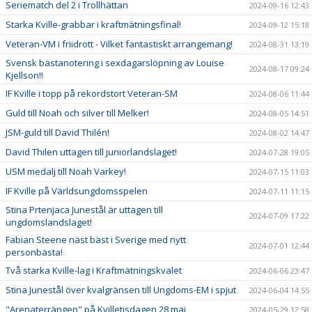
Seriematch del 2 i Trollhättan
2024-09-16 12:43
Starka Kville-grabbar i kraftmätningsfinal!
2024-09-12 15:18
Veteran-VM i friidrott - Vilket fantastiskt arrangemang!
2024-08-31 13:19
Svensk bästanotering i sexdagarslöpning av Louise
2024-08-17 09:24
Kjellson!!
IF Kville i topp på rekordstort Veteran-SM
2024-08-06 11:44
Guld till Noah och silver till Melker!
2024-08-05 14:51
JSM-guld till David Thilén!
2024-08-02 14:47
David Thilen uttagen till juniorlandslaget!
2024-07-28 19:05
USM medalj till Noah Varkey!
2024-07-15 11:03
IF Kville på Världsungdomsspelen
2024-07-11 11:15
Stina Prtenjaca Junestål är uttagen till
2024-07-09 17:22
ungdomslandslaget!
Fabian Steene näst bäst i Sverige med nytt
2024-07-01 12:44
personbästa!
Två starka Kville-lag i Kraftmätningskvalet
2024-06-06 23:47
Stina Junestål över kvalgränsen till Ungdoms-EM i spjut
2024-06-04 14:55
"Arenaterrängen" på Kvilletisdagen 28 maj
2024-05-29 12:58