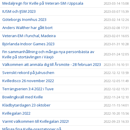
Medaljregn för Kville på Veteran-SM i Uppsala
2023-03-14 15:08
IUSM och IJSM 2023
2023-03-07 15:39
Göteborgs Inomhus 2023
2023-02-14 12:26
Anders Walther har gått bort
2023-02-08 17:31
Veteran-EM i Funchal, Madeira
2023-02-01 16:05
Björlanda Indoor Games 2023
2023-01-31 10:28
Fin sammanhållning och många nya personbästa av
2023-01-24 12:05
Kville på stortävlingen i Växjö
Välkommen att anmäla dig till Årsmöte - 28 februari 2023
2023-01-16 10:51
Svenskt rekord på Julruschen
2022-12-12 13:59
Kvilledisco 26 november 2022
2022-12-05 11:49
Terrängserien 3:4 2022 i Tuve
2022-12-02 15:31
Bowlingkväll med Kville
2022-11-24 12:10
Klädbytardagen 23 oktober
2022-11-15 14:01
Kvillegalan 2022
2022-10-20 15:56
Varmt välkommen till Kvillegalan 2022!
2022-09-23 16:33
Många fina Kville-prestationer på