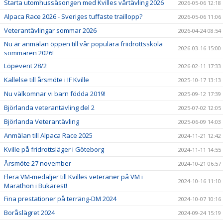
Starta utomhussäsongen med Kvilles vårtävling 2026
2026-05-06 12:18
Alpaca Race 2026 - Sveriges tuffaste traillopp?
2026-05-06 11:06
Veterantävlingar sommar 2026
2026-04-24 08:54
Nu är anmälan öppen till vår populära friidrottsskola
2026-03-16 15:00
sommaren 2026!
Löpevent 28/2
2026-02-11 17:33
Kallelse till årsmöte i IF Kville
2025-10-17 13:13
Nu välkomnar vi barn födda 2019!
2025-09-12 17:39
Björlanda veterantävling del 2
2025-07-02 12:05
Björlanda Veterantävling
2025-06-09 14:03
Anmälan till Alpaca Race 2025
2024-11-21 12:42
Kville på fridrottsläger i Göteborg
2024-11-11 14:55
Årsmöte 27 november
2024-10-21 06:57
Flera VM-medaljer till Kvilles veteraner på VM i
2024-10-16 11:10
Marathon i Bukarest!
Fina prestationer på terräng-DM 2024
2024-10-07 10:16
Boråslägret 2024
2024-09-24 15:19