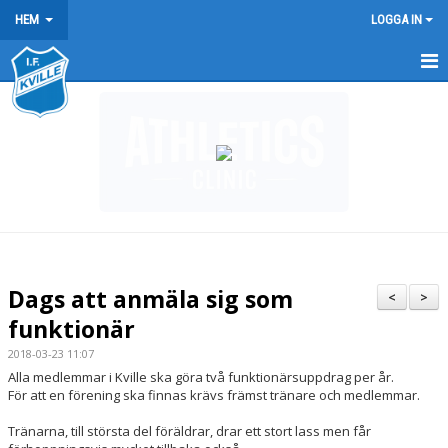
HEM
LOGGA IN
HEM
NYHETER
FÖRENINGEN
KONTAKT
BÖRJA FRIIDROTTA / BLI MEDLEM
Dags att anmäla sig som
<
>
ARRANGEMANG
funktionär
2018-03-23 11:07
KLUBBREKORD
Alla medlemmar i Kville ska göra två funktionärsuppdrag per år.
För att en förening ska finnas krävs främst tränare och medlemmar.
KLÄDER
Tränarna, till största del föräldrar, drar ett stort lass men får