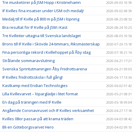
Tre musketörer på JSM Hopp i Kristinehamn
2020-09-03 10:59
IF Kvilles fina insatser under USM och medalj!
2020-09-02 08:59
Medalj till IF Kville på 800 m på JSM i löpning
2020-08-25 08:53
Bra resultat för IF Kville på JSM i Kast
2020-08-24 10:25
Tre Kvilleiter uttagna till Svenska landslaget
2020-08-05 10:56
Brons till IF Kville i Skövde 24-timmars, Riksmästerskap
2020-07-26 15:18
Fina personliga rekord i Kvillehoppet på Åby idag
2020-07-18 21:16
Strålande sommaravslutning
2020-06-21 17:21
Svenska Sprintutmaningen Åby Friidrottsarena
2020-06-21 09:05
IF Kvilles friidrottsskola i full gång!
2020-06-17 13:36
Kastkamp med Endian Technologies
2020-06-02 01:42
Lilla Kvillevarvet – löparglädje i litet format
2020-05-21 08:31
En dag på träningen med IF Kville
2020-05-18 09:04
Angående Coronaviruset och IF Kvilles verksamhet
2020-04-27 17:18
Kvilles 08or passar på att krama träden
2020-04-03 08:42
Bli en Göteborgsvarvet Hero
2020-04-02 09:10