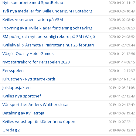
Nytt samarbete med SportRehab
2020-04-01 11:17
Två nya medaljer för Kville under IJSM i Göteborg.
2020-03-24 10:48
Kvilles veteraner i farten på VSM
2020-03-02 08:42
Provning av IF Kville kläder för träning och tävling
2020-02-28 08:50
SM-poäng och nytt personligt rekord på SM i Växjö
2020-02-24 08:52
Kvillekväll & Årsmöte i Friidrottens hus 25 februari
2020-01-27 09:44
Växjö - Quality Hotel Games
2020-01-21 12:56
Nytt startrekord för Persspelen 2020
2020-01-14 08:15
Persspelen
2020-01-10 17:37
Julruschen - Nytt startrekord!
2019-12-16 15:14
Julklappsjakten
2019-12-03 21:08
Kvilles nya sportchef
2019-11-27 13:48
Vår sportchef Anders Walther slutar
2019-10-24 12:49
Betalning av Kvilletröja
2019-10-09 19:42
Kvilles webshop för kläder är nu öppen
2019-10-07 22:11
GM dag 2
2019-09-09 12:07