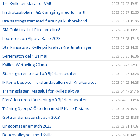
Tre Kvilleiter klara för VM!
2023-07-02 19:51
Friidrottsskolan FRiiSK är igång med full fart!
2023-06-27 12:55
Bra säsongsstart med flera nya klubbrekord!
2023-06-21 11:05
SM Guld i trail till Elin Hartelius!
2023-06-18 10:23
Löparfest på Alpaca Race 2023
2023-06-08 17:15
Stark insats av Kville på kvalet i Kraftmätningen
2023-06-02 14:58
Seriematch del 1 21 maj
2023-05-25 16:36
Kvilles Vårtävling 20 maj
2023-05-23 22:39
Startsignalen testad på Björlandavallen
2023-04-26 10:26
IF Kville besöker Torslandavallen och Knatteracet
2023-04-22 16:25
Träningsläger i Magaluf för Kvilles aktiva
2023-04-17 21:16
Förråden redo för träning på Björlandavallen
2023-04-05 13:54
Träningläger på Österlen med IF Kville Distans
2023-03-29 18:31
Götalandsmästerskapen 2023
2023-03-22 13:35
Ungdomsseriematch 2023
2023-03-21 17:39
Beachvolleyboll med Kville
2023-03-18 14:51