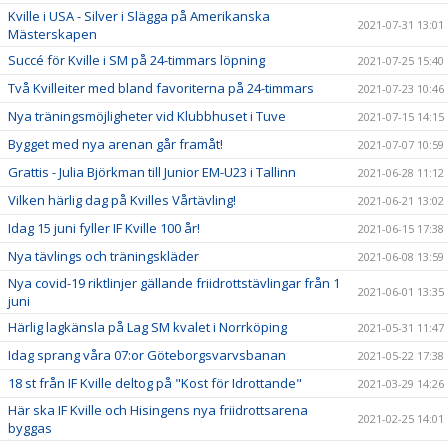
Kville i USA - Silver i Slägga på Amerikanska
2021-07-31 13:01
Mästerskapen
Succé för Kville i SM på 24-timmars löpning
2021-07-25 15:40
Två Kvilleiter med bland favoriterna på 24-timmars
2021-07-23 10:46
Nya träningsmöjligheter vid Klubbhuset i Tuve
2021-07-15 14:15
Bygget med nya arenan går framåt!
2021-07-07 10:59
Grattis - Julia Björkman till Junior EM-U23 i Tallinn
2021-06-28 11:12
Vilken härlig dag på Kvilles Vårtävling!
2021-06-21 13:02
Idag 15 juni fyller IF Kville 100 år!
2021-06-15 17:38
Nya tävlings och träningskläder
2021-06-08 13:59
Nya covid-19 riktlinjer gällande friidrottstävlingar från 1
2021-06-01 13:35
juni
Härlig lagkänsla på Lag SM kvalet i Norrköping
2021-05-31 11:47
Idag sprang våra 07:or Göteborgsvarvsbanan
2021-05-22 17:38
18 st från IF Kville deltog på "Kost för Idrottande"
2021-03-29 14:26
Här ska IF Kville och Hisingens nya friidrottsarena
2021-02-25 14:01
byggas