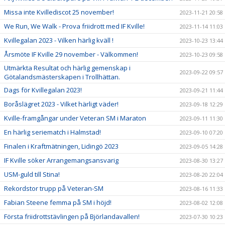
Missa inte Kvillediscot 25 november!
2023-11-21 20:58
We Run, We Walk - Prova friidrott med IF Kville!
2023-11-14 11:03
Kvillegalan 2023 - Vilken härlig kväll !
2023-10-23 13:44
Årsmöte IF Kville 29 november - Välkommen!
2023-10-23 09:58
Utmärkta Resultat och härlig gemenskap i
2023-09-22 09:57
Götalandsmästerskapen i Trollhättan.
Dags för Kvillegalan 2023!
2023-09-21 11:44
Boråslägret 2023 - Vilket härligt väder!
2023-09-18 12:29
Kville-framgångar under Veteran SM i Maraton
2023-09-11 11:30
En härlig seriematch i Halmstad!
2023-09-10 07:20
Finalen i Kraftmätningen, Lidingö 2023
2023-09-05 14:28
IF Kville söker Arrangemangsansvarig
2023-08-30 13:27
USM-guld till Stina!
2023-08-20 22:04
Rekordstor trupp på Veteran-SM
2023-08-16 11:33
Fabian Steene femma på SM i höjd!
2023-08-02 12:08
Första friidrottstävlingen på Björlandavallen!
2023-07-30 10:23