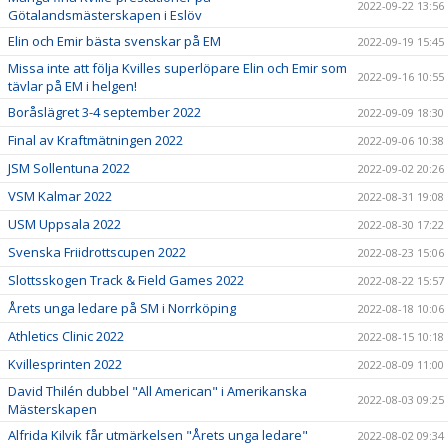
2022-09-22 13:56
Götalandsmästerskapen i Eslöv
Elin och Emir bästa svenskar på EM
2022-09-19 15:45
Missa inte att följa Kvilles superlöpare Elin och Emir som
2022-09-16 10:55
tävlar på EM i helgen!
Boråslägret 3-4 september 2022
2022-09-09 18:30
Final av Kraftmätningen 2022
2022-09-06 10:38
JSM Sollentuna 2022
2022-09-02 20:26
VSM Kalmar 2022
2022-08-31 19:08
USM Uppsala 2022
2022-08-30 17:22
Svenska Friidrottscupen 2022
2022-08-23 15:06
Slottsskogen Track & Field Games 2022
2022-08-22 15:57
Årets unga ledare på SM i Norrköping
2022-08-18 10:06
Athletics Clinic 2022
2022-08-15 10:18
Kvillesprinten 2022
2022-08-09 11:00
David Thilén dubbel "All American" i Amerikanska
2022-08-03 09:25
Mästerskapen
Alfrida Kilvik får utmärkelsen "Årets unga ledare"
2022-08-02 09:34