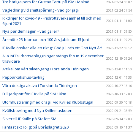
Tre härliga pers för Gustav Tartu på ISM i Malmö
2021-02-24 10:07
Vägledning vid smittspårning - Vad gör jag?
2021-02-24 07:54
Riktlinjer för covid-19 - Friidrottsverksamhet till och med
2021-01-11 11:00
6 juni 2021
Nya pandemilagen - vad gäller?
2021-01-11 09:50
Årsmöte 23 februari och 100 års Jubileum 15 Juni
2021-01-11 09:23
IF Kville önskar alla en riktigt God Jul och ett Gott Nytt År!
2020-12-22 18:52
Alla IoFFs idrottsanläggningar stängs fr o m 19 december
2020-12-19 09:24
tillsvidare
Artikel om vårt silver-gäng i Torslanda Tidningen
2020-12-07 11:50
Pepparkakshus-tävling
2020-12-01 17:33
Våra duktiga aktiva i Torslanda Tidningen
2020-10-27 13:16
Full jackpott för IF Kville på SM 10km
2020-10-13 17:03
Utomhusträning med drag i, vid Kvilles Klubbstuga!
2020-09-30 10:18
Kvällsbowling med Nya Kvillemaskoten
2020-09-21 08:59
Silver till IF Kville på Stafett SM
2020-09-14 12:03
Fantastiskt roligt på Boråslägret 2020
2020-09-10 11:37