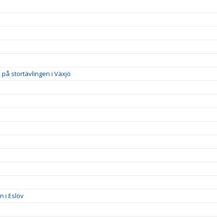
på stortävlingen i Växjö
 i Eslöv