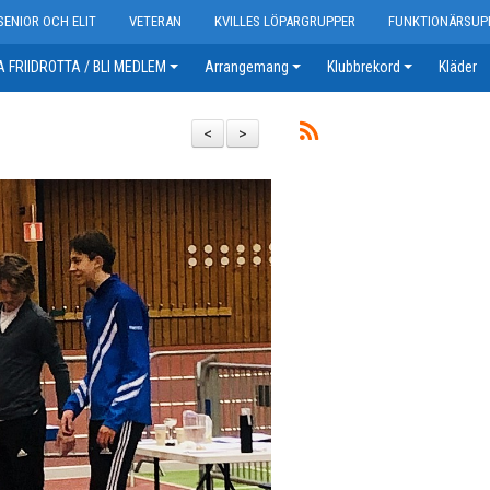
SENIOR OCH ELIT
VETERAN
KVILLES LÖPARGRUPPER
FUNKTIONÄRSUP
 FRIIDROTTA / BLI MEDLEM
Arrangemang
Klubbrekord
Kläder
<
>