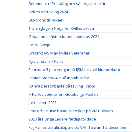
Seriematch i Finspång och säsongspremiär!
Kvilles Vårtävling 2024
SM-brons till Mikael!
Träningläger i Nerja för Kvilles aktiva
Götalandsmästerskapen Inomhus 2024
IUSM i Växjö
Urstarkt IVSM av Kvilles Veteraner
Nya vindar i IF Kville
Fem topp-5 placeringar på IJSM och två klubbrekord
Fabian Steene 4:a på Inomhus-SM!
78 nya personbästa på tävling i Växjö!
IF Kvilles veteraner i Göteborgs-Posten
Julruschen 2023
Emir och Louise bästa svenskar på VM i Taiwan
2023 års Unga Ledare färdigutbildade
Följ Kvilles tre ultralöpare på VM i Taiwan 1-2 december!