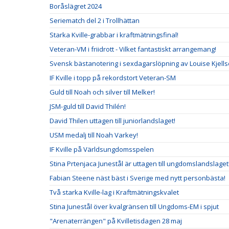
Boråslägret 2024
Seriematch del 2 i Trollhättan
Starka Kville-grabbar i kraftmätningsfinal!
Veteran-VM i friidrott - Vilket fantastiskt arrangemang!
Svensk bästanotering i sexdagarslöpning av Louise Kjells
IF Kville i topp på rekordstort Veteran-SM
Guld till Noah och silver till Melker!
JSM-guld till David Thilén!
David Thilen uttagen till juniorlandslaget!
USM medalj till Noah Varkey!
IF Kville på Världsungdomsspelen
Stina Prtenjaca Junestål är uttagen till ungdomslandslaget
Fabian Steene näst bäst i Sverige med nytt personbästa!
Två starka Kville-lag i Kraftmätningskvalet
Stina Junestål över kvalgränsen till Ungdoms-EM i spjut
"Arenaterrängen" på Kvilletisdagen 28 maj