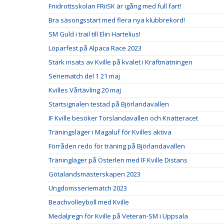
Friidrottsskolan FRiiSK är igång med full fart!
Bra säsongsstart med flera nya klubbrekord!
SM Guld i trail till Elin Hartelius!
Löparfest på Alpaca Race 2023
Stark insats av Kville på kvalet i Kraftmätningen
Seriematch del 1 21 maj
Kvilles Vårtävling 20 maj
Startsignalen testad på Björlandavallen
IF Kville besöker Torslandavallen och Knatteracet
Träningsläger i Magaluf för Kvilles aktiva
Förråden redo för träning på Björlandavallen
Träningläger på Österlen med IF Kville Distans
Götalandsmästerskapen 2023
Ungdomsseriematch 2023
Beachvolleyboll med Kville
Medaljregn för Kville på Veteran-SM i Uppsala