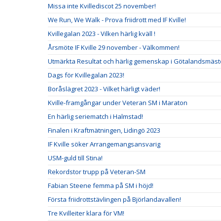
Missa inte Kvillediscot 25 november!
We Run, We Walk - Prova friidrott med IF Kville!
Kvillegalan 2023 - Vilken härlig kväll !
Årsmöte IF Kville 29 november - Välkommen!
Utmärkta Resultat och härlig gemenskap i Götalandsmäste
Dags för Kvillegalan 2023!
Boråslägret 2023 - Vilket härligt väder!
Kville-framgångar under Veteran SM i Maraton
En härlig seriematch i Halmstad!
Finalen i Kraftmätningen, Lidingö 2023
IF Kville söker Arrangemangsansvarig
USM-guld till Stina!
Rekordstor trupp på Veteran-SM
Fabian Steene femma på SM i höjd!
Första friidrottstävlingen på Björlandavallen!
Tre Kvilleiter klara för VM!