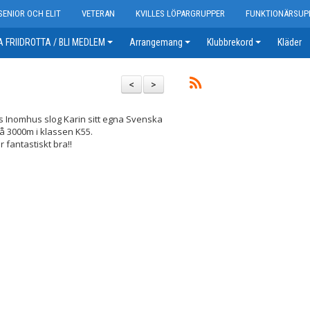
SENIOR OCH ELIT
VETERAN
KVILLES LÖPARGRUPPER
FUNKTIONÄRSUP
 FRIIDROTTA / BLI MEDLEM
Arrangemang
Klubbrekord
Kläder
n
<
>
 Inomhus slog Karin sitt egna Svenska
å 3000m i klassen K55.
r fantastiskt bra!!