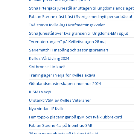
Stina Prtenjaca Junestål är uttagen till ungdomslandslaget
Fabian Steene näst bäst i Sverige med nytt personbästa!
Två starka Kville-lag i Kraftmätningskvalet
Stina Junestål över kvalgränsen till Ungdoms-EM i spjut
"Arenaterrängen" på Kvilletisdagen 28 maj
Seriematch i Finspång och säsongspremiär!
Kvilles Vårtävling 2024
SM-brons till Mikael!
Träningläger i Nerja för Kvilles aktiva
Götalandsmästerskapen Inomhus 2024
IUSM i Växjö
Urstarkt IVSM av Kvilles Veteraner
Nya vindar i IF Kville
Fem topp-5 placeringar på IJSM och två klubbrekord
Fabian Steene 4:a på Inomhus-SM!
78 nya personbästa på tävling i Växjö!