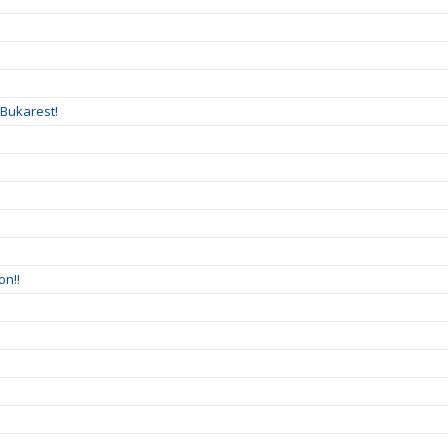
 Bukarest!
on!!