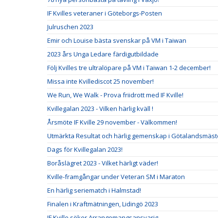
IF Kvilles veteraner i Göteborgs-Posten
Julruschen 2023
Emir och Louise bästa svenskar på VM i Taiwan
2023 års Unga Ledare färdigutbildade
Följ Kvilles tre ultralöpare på VM i Taiwan 1-2 december!
Missa inte Kvillediscot 25 november!
We Run, We Walk - Prova friidrott med IF Kville!
Kvillegalan 2023 - Vilken härlig kväll !
Årsmöte IF Kville 29 november - Välkommen!
Utmärkta Resultat och härlig gemenskap i Götalandsmäste
Dags för Kvillegalan 2023!
Boråslägret 2023 - Vilket härligt väder!
Kville-framgångar under Veteran SM i Maraton
En härlig seriematch i Halmstad!
Finalen i Kraftmätningen, Lidingö 2023
IF Kville söker Arrangemangsansvarig