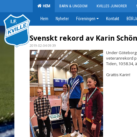
HEM
BARN & UNGDOM
KVILLES JUNIORER
Hem
Nyheter
Föreningen
Kontakt
BÖRJA
Svenskt rekord av Karin Schö
2019-02-04 09:39
Under Göteborgs
veteranrekord p
Tiden, 10:58.34, ä
Grattis Karin!