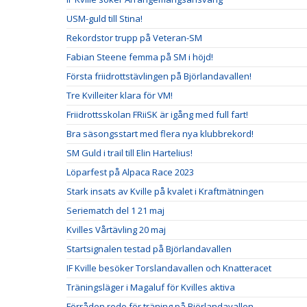
USM-guld till Stina!
Rekordstor trupp på Veteran-SM
Fabian Steene femma på SM i höjd!
Första friidrottstävlingen på Björlandavallen!
Tre Kvilleiter klara för VM!
Friidrottsskolan FRiiSK är igång med full fart!
Bra säsongsstart med flera nya klubbrekord!
SM Guld i trail till Elin Hartelius!
Löparfest på Alpaca Race 2023
Stark insats av Kville på kvalet i Kraftmätningen
Seriematch del 1 21 maj
Kvilles Vårtävling 20 maj
Startsignalen testad på Björlandavallen
IF Kville besöker Torslandavallen och Knatteracet
Träningsläger i Magaluf för Kvilles aktiva
Förråden redo för träning på Björlandavallen