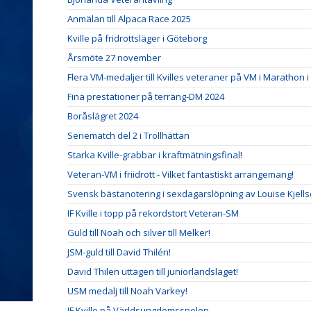
Anmälan till Alpaca Race 2025
Kville på fridrottsläger i Göteborg
Årsmöte 27 november
Flera VM-medaljer till Kvilles veteraner på VM i Marathon i
Fina prestationer på terräng-DM 2024
Boråslägret 2024
Seriematch del 2 i Trollhättan
Starka Kville-grabbar i kraftmätningsfinal!
Veteran-VM i friidrott - Vilket fantastiskt arrangemang!
Svensk bästanotering i sexdagarslöpning av Louise Kjells
IF Kville i topp på rekordstort Veteran-SM
Guld till Noah och silver till Melker!
JSM-guld till David Thilén!
David Thilen uttagen till juniorlandslaget!
USM medalj till Noah Varkey!
IF Kville på Världsungdomsspelen