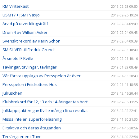
RM Vinterkast
2019-02-28 09:50
USM17 + JSM i Växjö
2019-02-25 19:24
Arvid på utvecklingsträff
2019-02-04 09:49
Dröm 4 av William Asker
2019-02-04 09:43
Svenskt rekord av Karin Schön
2019-02-04 09:39
SM SILVER till Fredrik Grund!!
2019-02-03 18:40
Årsmöte IF Kville
2019-02-01 10:16
Tävlingar, tävlingar, tävlingar!
2019-01-29 08:49
Vår första upplaga av Persspelen är över!
2019-01-13 20:43
Persspelen i Friidrottens Hus
2019-01-11 18:35
Julruschen
2018-12-16 20:44
Klubbrekord för 12, 13 och 14-åringar tas bort!
2018-12-05 11:25
Julklappsjakten gav Kville många fina resultat
2018-12-02 22:41
Missa inte en superföreläsning!
2018-11-30 21:30
Elitaktiva och deras åtaganden
2018-11-15 20:56
Terrängserien i Tuve
2018-11-10 22:54