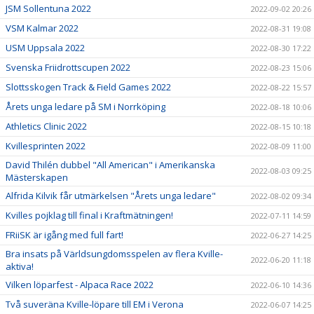
JSM Sollentuna 2022
2022-09-02 20:26
VSM Kalmar 2022
2022-08-31 19:08
USM Uppsala 2022
2022-08-30 17:22
Svenska Friidrottscupen 2022
2022-08-23 15:06
Slottsskogen Track & Field Games 2022
2022-08-22 15:57
Årets unga ledare på SM i Norrköping
2022-08-18 10:06
Athletics Clinic 2022
2022-08-15 10:18
Kvillesprinten 2022
2022-08-09 11:00
David Thilén dubbel "All American" i Amerikanska
2022-08-03 09:25
Mästerskapen
Alfrida Kilvik får utmärkelsen "Årets unga ledare"
2022-08-02 09:34
Kvilles pojklag till final i Kraftmätningen!
2022-07-11 14:59
FRiiSK är igång med full fart!
2022-06-27 14:25
Bra insats på Världsungdomsspelen av flera Kville-
2022-06-20 11:18
aktiva!
Vilken löparfest - Alpaca Race 2022
2022-06-10 14:36
Två suveräna Kville-löpare till EM i Verona
2022-06-07 14:25