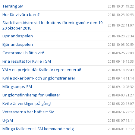
Terräng SM
2018-10-31 19:22
Hur lär vi våra barn?
2018-10-23 10:53
Stark framtidstro vid friidrottens föreningsmöte den 19-
2018-10-22 11:07
20 oktober 2018
Björlandaspelen
2018-10-20 23:34
Björlandaspelen
2018-10-03 20:59
Castorama i blått o vitt!
2018-09-25 22:08
Fina resultat för Kville i GM
2018-09-19 15:33
YALA ett prejekt där Kville är representerat!
2018-09-18 19:49
Kville söker barn- och ungdomstränare!
2018-09-14 11:14
Mångkamps-SM
2018-09-10 08:32
Ungdomsfinnkamp för Kvilleiter
2018-09-03 21:27
Kville är verkligen på gång!
2018-08-20 16:07
Veteranerna har haft sitt SM
2018-08-16 22:12
U-JSM
2018-08-07 15:11
Många Kvilleiter till SM kommande helg!
2018-08-01 16:12