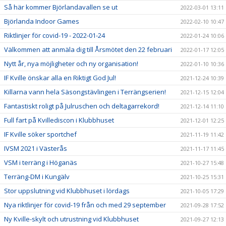
Så här kommer Björlandavallen se ut
2022-03-01 13:11
Björlanda Indoor Games
2022-02-10 10:47
Riktlinjer för covid-19 - 2022-01-24
2022-01-24 10:06
Välkommen att anmäla dig till Årsmötet den 22 februari
2022-01-17 12:05
Nytt år, nya möjligheter och ny organisation!
2022-01-10 10:36
IF Kville önskar alla en Riktigt God Jul!
2021-12-24 10:39
Killarna vann hela Säsongstävlingen i Terrängserien!
2021-12-15 12:04
Fantastiskt roligt på Julruschen och deltagarrekord!
2021-12-14 11:10
Full fart på Kvillediscon i Klubbhuset
2021-12-01 12:25
IF Kville söker sportchef
2021-11-19 11:42
IVSM 2021 i Västerås
2021-11-17 11:45
VSM i terräng i Höganäs
2021-10-27 15:48
Terräng-DM i Kungälv
2021-10-25 15:31
Stor uppslutning vid Klubbhuset i lördags
2021-10-05 17:29
Nya riktlinjer för covid-19 från och med 29 september
2021-09-28 17:52
Ny Kville-skylt och utrustning vid Klubbhuset
2021-09-27 12:13