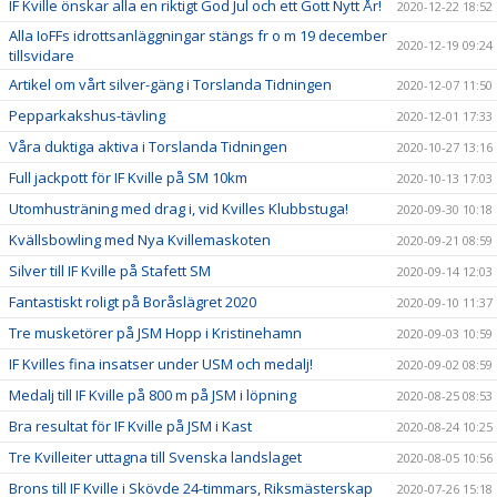
IF Kville önskar alla en riktigt God Jul och ett Gott Nytt År!
2020-12-22 18:52
Alla IoFFs idrottsanläggningar stängs fr o m 19 december
2020-12-19 09:24
tillsvidare
Artikel om vårt silver-gäng i Torslanda Tidningen
2020-12-07 11:50
Pepparkakshus-tävling
2020-12-01 17:33
Våra duktiga aktiva i Torslanda Tidningen
2020-10-27 13:16
Full jackpott för IF Kville på SM 10km
2020-10-13 17:03
Utomhusträning med drag i, vid Kvilles Klubbstuga!
2020-09-30 10:18
Kvällsbowling med Nya Kvillemaskoten
2020-09-21 08:59
Silver till IF Kville på Stafett SM
2020-09-14 12:03
Fantastiskt roligt på Boråslägret 2020
2020-09-10 11:37
Tre musketörer på JSM Hopp i Kristinehamn
2020-09-03 10:59
IF Kvilles fina insatser under USM och medalj!
2020-09-02 08:59
Medalj till IF Kville på 800 m på JSM i löpning
2020-08-25 08:53
Bra resultat för IF Kville på JSM i Kast
2020-08-24 10:25
Tre Kvilleiter uttagna till Svenska landslaget
2020-08-05 10:56
Brons till IF Kville i Skövde 24-timmars, Riksmästerskap
2020-07-26 15:18