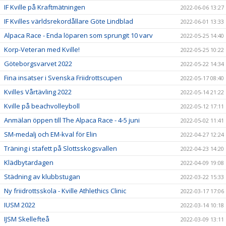
IF Kville på Kraftmätningen
2022-06-06 13:27
IF Kvilles världsrekordållare Göte Lindblad
2022-06-01 13:33
Alpaca Race - Enda löparen som sprungit 10 varv
2022-05-25 14:40
Korp-Veteran med Kville!
2022-05-25 10:22
Göteborgsvarvet 2022
2022-05-22 14:34
Fina insatser i Svenska Friidrottscupen
2022-05-17 08:40
Kvilles Vårtävling 2022
2022-05-14 21:22
Kville på beachvolleyboll
2022-05-12 17:11
Anmälan öppen till The Alpaca Race - 4-5 juni
2022-05-02 11:41
SM-medalj och EM-kval för Elin
2022-04-27 12:24
Träning i stafett på Slottsskogsvallen
2022-04-23 14:20
Klädbytardagen
2022-04-09 19:08
Städning av klubbstugan
2022-03-22 15:33
Ny friidrottsskola - Kville Athlethics Clinic
2022-03-17 17:06
IUSM 2022
2022-03-14 10:18
IJSM Skellefteå
2022-03-09 13:11