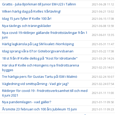
Grattis - Julia Björkman till Junior EM-U23 i Tallinn
2021-06-28 11:12
Vilken härlig dag på Kvilles Vårtävling!
2021-06-21 13:02
Idag 15 juni fyller IF Kville 100 år!
2021-06-15 17:38
Nya tävlings och träningskläder
2021-06-08 13:59
Nya covid-19 riktlinjer gällande friidrottstävlingar från 1
2021-06-01 13:35
juni
Härlig lagkänsla på Lag SM kvalet i Norrköping
2021-05-31 11:47
Idag sprang våra 07:or Göteborgsvarvsbanan
2021-05-22 17:38
18 st från IF Kville deltog på "Kost för Idrottande"
2021-03-29 14:26
Här ska IF Kville och Hisingens nya friidrottsarena
2021-02-25 14:01
byggas
Tre härliga pers för Gustav Tartu på ISM i Malmö
2021-02-24 10:07
Vägledning vid smittspårning - Vad gör jag?
2021-02-24 07:54
Riktlinjer för covid-19 - Friidrottsverksamhet till och med
2021-01-11 11:00
6 juni 2021
Nya pandemilagen - vad gäller?
2021-01-11 09:50
Årsmöte 23 februari och 100 års Jubileum 15 Juni
2021-01-11 09:23