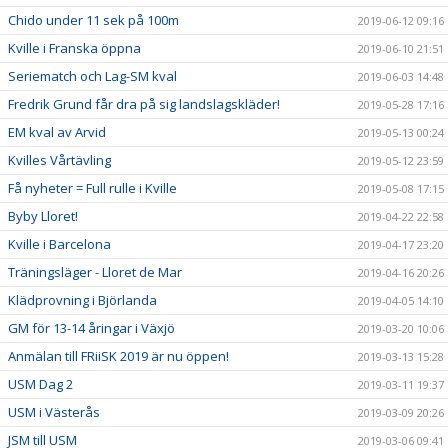
Chido under 11 sek på 100m
2019-06-12 09:16
Kville i Franska öppna
2019-06-10 21:51
Seriematch och Lag-SM kval
2019-06-03 14:48
Fredrik Grund får dra på sig landslagskläder!
2019-05-28 17:16
EM kval av Arvid
2019-05-13 00:24
Kvilles Vårtävling
2019-05-12 23:59
Få nyheter = Full rulle i Kville
2019-05-08 17:15
Byby Lloret!
2019-04-22 22:58
Kville i Barcelona
2019-04-17 23:20
Träningsläger - Lloret de Mar
2019-04-16 20:26
Klädprovning i Björlanda
2019-04-05 14:10
GM för 13-14 åringar i Växjö
2019-03-20 10:06
Anmälan till FRiiSK 2019 är nu öppen!
2019-03-13 15:28
USM Dag 2
2019-03-11 19:37
USM i Västerås
2019-03-09 20:26
JSM till USM
2019-03-06 09:41