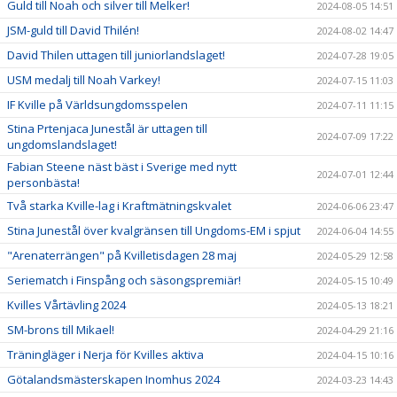
Guld till Noah och silver till Melker!
2024-08-05 14:51
JSM-guld till David Thilén!
2024-08-02 14:47
David Thilen uttagen till juniorlandslaget!
2024-07-28 19:05
USM medalj till Noah Varkey!
2024-07-15 11:03
IF Kville på Världsungdomsspelen
2024-07-11 11:15
Stina Prtenjaca Junestål är uttagen till
2024-07-09 17:22
ungdomslandslaget!
Fabian Steene näst bäst i Sverige med nytt
2024-07-01 12:44
personbästa!
Två starka Kville-lag i Kraftmätningskvalet
2024-06-06 23:47
Stina Junestål över kvalgränsen till Ungdoms-EM i spjut
2024-06-04 14:55
"Arenaterrängen" på Kvilletisdagen 28 maj
2024-05-29 12:58
Seriematch i Finspång och säsongspremiär!
2024-05-15 10:49
Kvilles Vårtävling 2024
2024-05-13 18:21
SM-brons till Mikael!
2024-04-29 21:16
Träningläger i Nerja för Kvilles aktiva
2024-04-15 10:16
Götalandsmästerskapen Inomhus 2024
2024-03-23 14:43