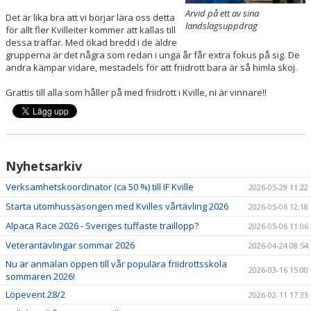
BOKNINGAR
Arvid på ett av sina
Det är lika bra att vi börjar lära oss detta
landslagsuppdrag
för allt fler Kvilleiter kommer att kallas till
dessa träffar. Med ökad bredd i de äldre
grupperna är det några som redan i unga år får extra fokus på sig. De
andra kämpar vidare, mestadels för att friidrott bara är så himla skoj.
Grattis till alla som håller på med friidrott i Kville, ni är vinnare!!
Nyhetsarkiv
Verksamhetskoordinator (ca 50 %) till IF Kville
2026-05-29 11:22
Starta utomhussäsongen med Kvilles vårtävling 2026
2026-05-06 12:18
Alpaca Race 2026 - Sveriges tuffaste traillopp?
2026-05-06 11:06
Veterantävlingar sommar 2026
2026-04-24 08:54
Nu är anmälan öppen till vår populära friidrottsskola
2026-03-16 15:00
sommaren 2026!
Löpevent 28/2
2026-02-11 17:33