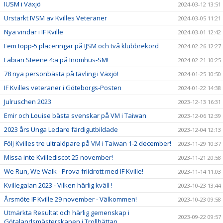
IUSM i Växjö
2024-03-12 13:51
Urstarkt IVSM av Kvilles Veteraner
2024-03-05 11:21
Nya vindar i IF Kville
2024-03-01 12:42
Fem topp-5 placeringar på IJSM och två klubbrekord
2024-02-26 12:27
Fabian Steene 4:a på Inomhus-SM!
2024-02-21 10:25
78 nya personbästa på tävling i Växjö!
2024-01-25 10:50
IF Kvilles veteraner i Göteborgs-Posten
2024-01-22 14:38
Julruschen 2023
2023-12-13 16:31
Emir och Louise bästa svenskar på VM i Taiwan
2023-12-06 12:39
2023 års Unga Ledare färdigutbildade
2023-12-04 12:13
Följ Kvilles tre ultralöpare på VM i Taiwan 1-2 december!
2023-11-29 10:37
Missa inte Kvillediscot 25 november!
2023-11-21 20:58
We Run, We Walk - Prova friidrott med IF Kville!
2023-11-14 11:03
Kvillegalan 2023 - Vilken härlig kväll !
2023-10-23 13:44
Årsmöte IF Kville 29 november - Välkommen!
2023-10-23 09:58
Utmärkta Resultat och härlig gemenskap i
2023-09-22 09:57
Götalandsmästerskapen i Trollhättan.