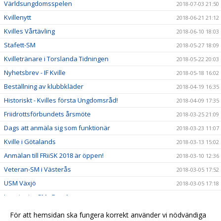
Världsungdomsspelen
2018-07-03 21:50
Kvillenytt
2018-06-21 21:12
Kvilles Vårtävling
2018-06-10 18:03
Stafett-SM
2018-05-27 18:09
Kvilletränare i Torslanda Tidningen
2018-05-22 20:03
Nyhetsbrev - IF Kville
2018-05-18 16:02
Beställning av klubbkläder
2018-04-19 16:35
Historiskt - Kvilles första Ungdomsråd!
2018-04-09 17:35
Friidrottsförbundets årsmöte
2018-03-25 21:09
Dags att anmäla sig som funktionär
2018-03-23 11:07
Kville i Götalands
2018-03-13 15:02
Anmälan till FRiiSK 2018 är öppen!
2018-03-10 12:36
Veteran-SM i Västerås
2018-03-05 17:52
USM Växjö
2018-03-05 17:18
Inne junior SM - Dag 1
2018-02-25 00:08
Kallelse till Årsmöte
2018-02-13 21:00
För att hemsidan ska fungera korrekt använder vi nödvändiga