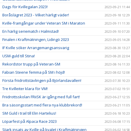
Dags för Kvillegalan 2023!
2023-09-21 11:44
Boråslägret 2023 - Vilket härligt väder!
2023-09-18 12:29
Kville-framgångar under Veteran SM i Maraton
2023-09-11 11:30
En härlig seriematch i Halmstad!
2023-09-10 07:20
Finalen i Kraftmätningen, Lidingö 2023
2023-09-05 14:28
IF Kville söker Arrangemangsansvarig
2023-08-30 13:27
USM-guld till Stina!
2023-08-20 22:04
Rekordstor trupp på Veteran-SM
2023-08-16 11:33
Fabian Steene femma på SM i höjd!
2023-08-02 12:08
Första friidrottstävlingen på Björlandavallen!
2023-07-30 10:23
Tre Kvilleiter klara för VM!
2023-07-02 19:51
Friidrottsskolan FRiiSK är igång med full fart!
2023-06-27 12:55
Bra säsongsstart med flera nya klubbrekord!
2023-06-21 11:05
SM Guld i trail till Elin Hartelius!
2023-06-18 10:23
Löparfest på Alpaca Race 2023
2023-06-08 17:15
Stark insats av Kville på kvalet i Kraftmätningen
2023-06-02 14:58