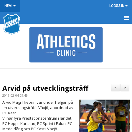
HEM
LOGGA IN
HEM
NYHETER
FÖRENINGEN
KONTAKT
BÖRJA FRIIDROTTA / BLI MEDLEM
Arvid på utvecklingsträff
<
>
ARRANGEMANG
2019-02-04 09:49
Arvid Mägi Theorin var under helgen på
en utvecklingsträff i Växjö, anordnad av
KLUBBREKORD
PC Kast.
Vi har fyra Prestationscentrum i landet,
KLÄDER
PC Hopp i Karlstad, PC Sprint i Falun, PC
Medel/lång och PC Kast i Växjö.