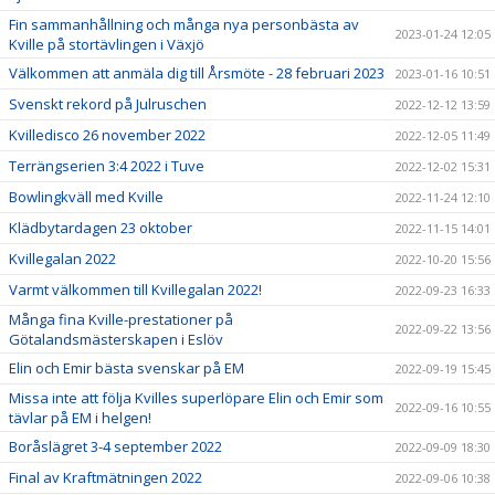
Fin sammanhållning och många nya personbästa av
2023-01-24 12:05
Kville på stortävlingen i Växjö
Välkommen att anmäla dig till Årsmöte - 28 februari 2023
2023-01-16 10:51
Svenskt rekord på Julruschen
2022-12-12 13:59
Kvilledisco 26 november 2022
2022-12-05 11:49
Terrängserien 3:4 2022 i Tuve
2022-12-02 15:31
Bowlingkväll med Kville
2022-11-24 12:10
Klädbytardagen 23 oktober
2022-11-15 14:01
Kvillegalan 2022
2022-10-20 15:56
Varmt välkommen till Kvillegalan 2022!
2022-09-23 16:33
Många fina Kville-prestationer på
2022-09-22 13:56
Götalandsmästerskapen i Eslöv
Elin och Emir bästa svenskar på EM
2022-09-19 15:45
Missa inte att följa Kvilles superlöpare Elin och Emir som
2022-09-16 10:55
tävlar på EM i helgen!
Boråslägret 3-4 september 2022
2022-09-09 18:30
Final av Kraftmätningen 2022
2022-09-06 10:38