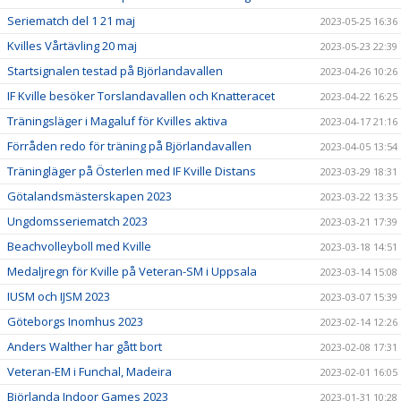
Seriematch del 1 21 maj
2023-05-25 16:36
Kvilles Vårtävling 20 maj
2023-05-23 22:39
Startsignalen testad på Björlandavallen
2023-04-26 10:26
IF Kville besöker Torslandavallen och Knatteracet
2023-04-22 16:25
Träningsläger i Magaluf för Kvilles aktiva
2023-04-17 21:16
Förråden redo för träning på Björlandavallen
2023-04-05 13:54
Träningläger på Österlen med IF Kville Distans
2023-03-29 18:31
Götalandsmästerskapen 2023
2023-03-22 13:35
Ungdomsseriematch 2023
2023-03-21 17:39
Beachvolleyboll med Kville
2023-03-18 14:51
Medaljregn för Kville på Veteran-SM i Uppsala
2023-03-14 15:08
IUSM och IJSM 2023
2023-03-07 15:39
Göteborgs Inomhus 2023
2023-02-14 12:26
Anders Walther har gått bort
2023-02-08 17:31
Veteran-EM i Funchal, Madeira
2023-02-01 16:05
Björlanda Indoor Games 2023
2023-01-31 10:28