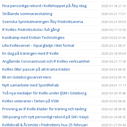
Fina personliga rekord i Kvillehoppet på Åby idag
2020-07-18 21:16
Strålande sommaravslutning
2020-06-21 17:21
Svenska Sprintutmaningen Åby Friidrottsarena
2020-06-21 09:05
IF Kvilles friidrottsskola i full gång!
2020-06-17 13:36
Kastkamp med Endian Technologies
2020-06-02 01:42
Lilla Kvillevarvet – löparglädje i litet format
2020-05-21 08:31
En dag på träningen med IF Kville
2020-05-18 09:04
Angående Coronaviruset och IF Kvilles verksamhet
2020-04-27 17:18
Kvilles 08or passar på att krama träden
2020-04-03 08:42
Bli en Göteborgsvarvet Hero
2020-04-02 09:10
Nytt samarbete med SportRehab
2020-04-01 11:17
Två nya medaljer för Kville under IJSM i Göteborg.
2020-03-24 10:48
Kvilles veteraner i farten på VSM
2020-03-02 08:42
Provning av IF Kville kläder för träning och tävling
2020-02-28 08:50
SM-poäng och nytt personligt rekord på SM i Växjö
2020-02-24 08:52
Kvillekväll & Årsmöte i Friidrottens hus 25 februari
2020-01-27 09:44