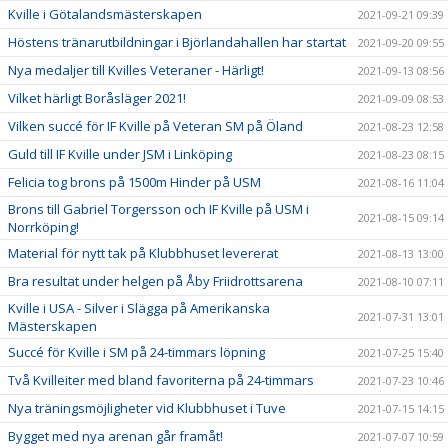
Kville i Götalandsmästerskapen
2021-09-21 09:39
Höstens tränarutbildningar i Björlandahallen har startat
2021-09-20 09:55
Nya medaljer till Kvilles Veteraner - Härligt!
2021-09-13 08:56
Vilket härligt Boråsläger 2021!
2021-09-09 08:53
Vilken succé för IF Kville på Veteran SM på Öland
2021-08-23 12:58
Guld till IF Kville under JSM i Linköping
2021-08-23 08:15
Felicia tog brons på 1500m Hinder på USM
2021-08-16 11:04
Brons till Gabriel Torgersson och IF Kville på USM i
2021-08-15 09:14
Norrköping!
Material för nytt tak på Klubbhuset levererat
2021-08-13 13:00
Bra resultat under helgen på Åby Friidrottsarena
2021-08-10 07:11
Kville i USA - Silver i Slägga på Amerikanska
2021-07-31 13:01
Mästerskapen
Succé för Kville i SM på 24-timmars löpning
2021-07-25 15:40
Två Kvilleiter med bland favoriterna på 24-timmars
2021-07-23 10:46
Nya träningsmöjligheter vid Klubbhuset i Tuve
2021-07-15 14:15
Bygget med nya arenan går framåt!
2021-07-07 10:59