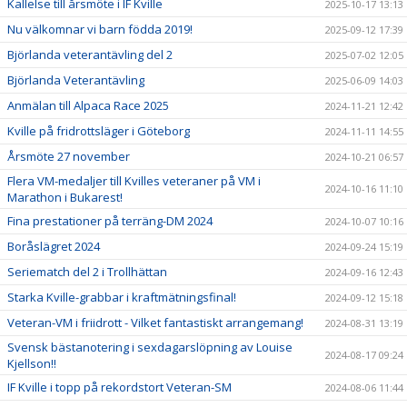
Kallelse till årsmöte i IF Kville
2025-10-17 13:13
Nu välkomnar vi barn födda 2019!
2025-09-12 17:39
Björlanda veterantävling del 2
2025-07-02 12:05
Björlanda Veterantävling
2025-06-09 14:03
Anmälan till Alpaca Race 2025
2024-11-21 12:42
Kville på fridrottsläger i Göteborg
2024-11-11 14:55
Årsmöte 27 november
2024-10-21 06:57
Flera VM-medaljer till Kvilles veteraner på VM i
2024-10-16 11:10
Marathon i Bukarest!
Fina prestationer på terräng-DM 2024
2024-10-07 10:16
Boråslägret 2024
2024-09-24 15:19
Seriematch del 2 i Trollhättan
2024-09-16 12:43
Starka Kville-grabbar i kraftmätningsfinal!
2024-09-12 15:18
Veteran-VM i friidrott - Vilket fantastiskt arrangemang!
2024-08-31 13:19
Svensk bästanotering i sexdagarslöpning av Louise
2024-08-17 09:24
Kjellson!!
IF Kville i topp på rekordstort Veteran-SM
2024-08-06 11:44