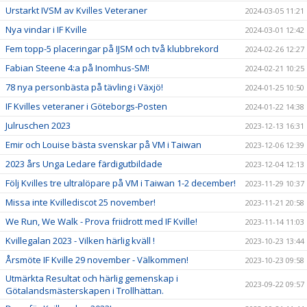
Urstarkt IVSM av Kvilles Veteraner
2024-03-05 11:21
Nya vindar i IF Kville
2024-03-01 12:42
Fem topp-5 placeringar på IJSM och två klubbrekord
2024-02-26 12:27
Fabian Steene 4:a på Inomhus-SM!
2024-02-21 10:25
78 nya personbästa på tävling i Växjö!
2024-01-25 10:50
IF Kvilles veteraner i Göteborgs-Posten
2024-01-22 14:38
Julruschen 2023
2023-12-13 16:31
Emir och Louise bästa svenskar på VM i Taiwan
2023-12-06 12:39
2023 års Unga Ledare färdigutbildade
2023-12-04 12:13
Följ Kvilles tre ultralöpare på VM i Taiwan 1-2 december!
2023-11-29 10:37
Missa inte Kvillediscot 25 november!
2023-11-21 20:58
We Run, We Walk - Prova friidrott med IF Kville!
2023-11-14 11:03
Kvillegalan 2023 - Vilken härlig kväll !
2023-10-23 13:44
Årsmöte IF Kville 29 november - Välkommen!
2023-10-23 09:58
Utmärkta Resultat och härlig gemenskap i
2023-09-22 09:57
Götalandsmästerskapen i Trollhättan.