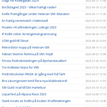
Dags för Kvillegalan 2023!
2023-09-21 11:44
Boråslägret 2023 - Vilket härligt väder!
2023-09-18 12:29
Kville-framgångar under Veteran SM i Maraton
2023-09-11 11:30
En härlig seriematch i Halmstad!
2023-09-10 07:20
Finalen i Kraftmätningen, Lidingö 2023
2023-09-05 14:28
IF Kville söker Arrangemangsansvarig
2023-08-30 13:27
USM-guld till Stina!
2023-08-20 22:04
Rekordstor trupp på Veteran-SM
2023-08-16 11:33
Fabian Steene femma på SM i höjd!
2023-08-02 12:08
Första friidrottstävlingen på Björlandavallen!
2023-07-30 10:23
Tre Kvilleiter klara för VM!
2023-07-02 19:51
Friidrottsskolan FRiiSK är igång med full fart!
2023-06-27 12:55
Bra säsongsstart med flera nya klubbrekord!
2023-06-21 11:05
SM Guld i trail till Elin Hartelius!
2023-06-18 10:23
Löparfest på Alpaca Race 2023
2023-06-08 17:15
Stark insats av Kville på kvalet i Kraftmätningen
2023-06-02 14:58