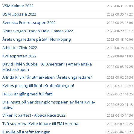
VSM Kalmar 2022
2022-08-31 19:08
USM Uppsala 2022
2022-08-30 17:22
Svenska Friidrottscupen 2022
2022-08-23 15:06
Slottsskogen Track & Field Games 2022
2022-08-22 15:57
Årets unga ledare på SM i Norrköping
2022-08-18 10:06
Athletics Clinic 2022
2022-08-15 10:18
Kvillesprinten 2022
2022-08-09 11:00
David Thilén dubbel "All American" i Amerikanska
2022-08-03 09:25
Mästerskapen
Alfrida Kilvik får utmärkelsen "Årets unga ledare"
2022-08-02 09:34
Kvilles pojklag till final i Kraftmätningen!
2022-07-11 14:59
FRiiSK är igång med full fart!
2022-06-27 14:25
Bra insats på Världsungdomsspelen av flera Kville-
2022-06-20 11:18
aktiva!
Vilken löparfest - Alpaca Race 2022
2022-06-10 14:36
Två suveräna Kville-löpare till EM i Verona
2022-06-07 14:25
IF Kville på Kraftmätningen
2022-06-06 13:27