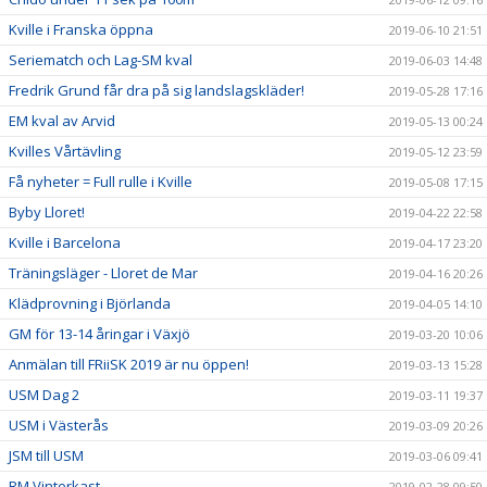
Kville i Franska öppna
2019-06-10 21:51
Seriematch och Lag-SM kval
2019-06-03 14:48
Fredrik Grund får dra på sig landslagskläder!
2019-05-28 17:16
EM kval av Arvid
2019-05-13 00:24
Kvilles Vårtävling
2019-05-12 23:59
Få nyheter = Full rulle i Kville
2019-05-08 17:15
Byby Lloret!
2019-04-22 22:58
Kville i Barcelona
2019-04-17 23:20
Träningsläger - Lloret de Mar
2019-04-16 20:26
Klädprovning i Björlanda
2019-04-05 14:10
GM för 13-14 åringar i Växjö
2019-03-20 10:06
Anmälan till FRiiSK 2019 är nu öppen!
2019-03-13 15:28
USM Dag 2
2019-03-11 19:37
USM i Västerås
2019-03-09 20:26
JSM till USM
2019-03-06 09:41
RM Vinterkast
2019-02-28 09:50