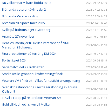
Nu välkomnar vi barn födda 2019!
2025-09-12 17:39
Björlanda veterantävling del 2
2025-07-02 12:05
Björlanda Veterantävling
2025-06-09 14:03
Anmälan till Alpaca Race 2025
2024-11-21 12:42
Kville på fridrottsläger i Göteborg
2024-11-11 14:55
Årsmöte 27 november
2024-10-21 06:57
Flera VM-medaljer till Kvilles veteraner på VM i
2024-10-16 11:10
Marathon i Bukarest!
Fina prestationer på terräng-DM 2024
2024-10-07 10:16
Boråslägret 2024
2024-09-24 15:19
Seriematch del 2 i Trollhättan
2024-09-16 12:43
Starka Kville-grabbar i kraftmätningsfinal!
2024-09-12 15:18
Veteran-VM i friidrott - Vilket fantastiskt arrangemang!
2024-08-31 13:19
Svensk bästanotering i sexdagarslöpning av Louise
2024-08-17 09:24
Kjellson!!
IF Kville i topp på rekordstort Veteran-SM
2024-08-06 11:44
Guld till Noah och silver till Melker!
2024-08-05 14:51