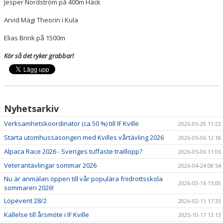
Jesper Nordström på 400m Häck
Arvid Mägi Theorin i Kula
Elias Brink på 1500m
Kör så det ryker grabbar!
Nyhetsarkiv
Verksamhetskoordinator (ca 50 %) till IF Kville
2026-05-29 11:22
Starta utomhussäsongen med Kvilles vårtävling 2026
2026-05-06 12:18
Alpaca Race 2026 - Sveriges tuffaste traillopp?
2026-05-06 11:06
Veterantävlingar sommar 2026
2026-04-24 08:54
Nu är anmälan öppen till vår populära friidrottsskola
2026-03-16 15:00
sommaren 2026!
Löpevent 28/2
2026-02-11 17:33
Kallelse till årsmöte i IF Kville
2025-10-17 13:13