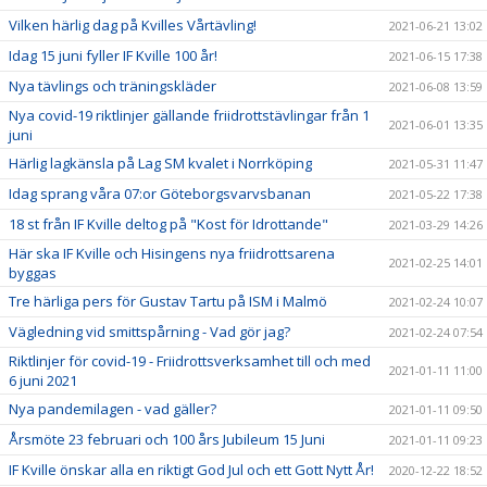
Vilken härlig dag på Kvilles Vårtävling!
2021-06-21 13:02
Idag 15 juni fyller IF Kville 100 år!
2021-06-15 17:38
Nya tävlings och träningskläder
2021-06-08 13:59
Nya covid-19 riktlinjer gällande friidrottstävlingar från 1
2021-06-01 13:35
juni
Härlig lagkänsla på Lag SM kvalet i Norrköping
2021-05-31 11:47
Idag sprang våra 07:or Göteborgsvarvsbanan
2021-05-22 17:38
18 st från IF Kville deltog på "Kost för Idrottande"
2021-03-29 14:26
Här ska IF Kville och Hisingens nya friidrottsarena
2021-02-25 14:01
byggas
Tre härliga pers för Gustav Tartu på ISM i Malmö
2021-02-24 10:07
Vägledning vid smittspårning - Vad gör jag?
2021-02-24 07:54
Riktlinjer för covid-19 - Friidrottsverksamhet till och med
2021-01-11 11:00
6 juni 2021
Nya pandemilagen - vad gäller?
2021-01-11 09:50
Årsmöte 23 februari och 100 års Jubileum 15 Juni
2021-01-11 09:23
IF Kville önskar alla en riktigt God Jul och ett Gott Nytt År!
2020-12-22 18:52