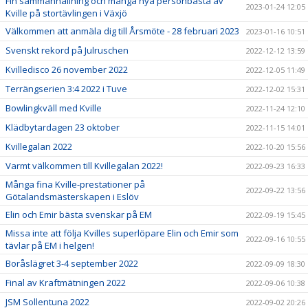
Fin sammanhållning och många nya personbästa av
2023-01-24 12:05
Kville på stortävlingen i Växjö
Välkommen att anmäla dig till Årsmöte - 28 februari 2023
2023-01-16 10:51
Svenskt rekord på Julruschen
2022-12-12 13:59
Kvilledisco 26 november 2022
2022-12-05 11:49
Terrängserien 3:4 2022 i Tuve
2022-12-02 15:31
Bowlingkväll med Kville
2022-11-24 12:10
Klädbytardagen 23 oktober
2022-11-15 14:01
Kvillegalan 2022
2022-10-20 15:56
Varmt välkommen till Kvillegalan 2022!
2022-09-23 16:33
Många fina Kville-prestationer på
2022-09-22 13:56
Götalandsmästerskapen i Eslöv
Elin och Emir bästa svenskar på EM
2022-09-19 15:45
Missa inte att följa Kvilles superlöpare Elin och Emir som
2022-09-16 10:55
tävlar på EM i helgen!
Boråslägret 3-4 september 2022
2022-09-09 18:30
Final av Kraftmätningen 2022
2022-09-06 10:38
JSM Sollentuna 2022
2022-09-02 20:26