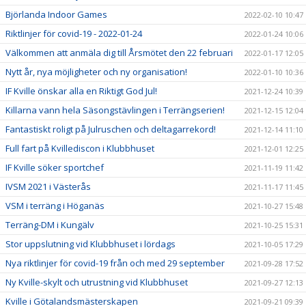
Björlanda Indoor Games
2022-02-10 10:47
Riktlinjer för covid-19 - 2022-01-24
2022-01-24 10:06
Välkommen att anmäla dig till Årsmötet den 22 februari
2022-01-17 12:05
Nytt år, nya möjligheter och ny organisation!
2022-01-10 10:36
IF Kville önskar alla en Riktigt God Jul!
2021-12-24 10:39
Killarna vann hela Säsongstävlingen i Terrängserien!
2021-12-15 12:04
Fantastiskt roligt på Julruschen och deltagarrekord!
2021-12-14 11:10
Full fart på Kvillediscon i Klubbhuset
2021-12-01 12:25
IF Kville söker sportchef
2021-11-19 11:42
IVSM 2021 i Västerås
2021-11-17 11:45
VSM i terräng i Höganäs
2021-10-27 15:48
Terräng-DM i Kungälv
2021-10-25 15:31
Stor uppslutning vid Klubbhuset i lördags
2021-10-05 17:29
Nya riktlinjer för covid-19 från och med 29 september
2021-09-28 17:52
Ny Kville-skylt och utrustning vid Klubbhuset
2021-09-27 12:13
Kville i Götalandsmästerskapen
2021-09-21 09:39