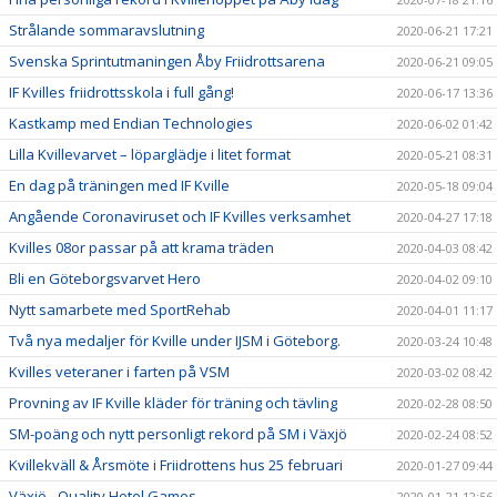
Strålande sommaravslutning
2020-06-21 17:21
Svenska Sprintutmaningen Åby Friidrottsarena
2020-06-21 09:05
IF Kvilles friidrottsskola i full gång!
2020-06-17 13:36
Kastkamp med Endian Technologies
2020-06-02 01:42
Lilla Kvillevarvet – löparglädje i litet format
2020-05-21 08:31
En dag på träningen med IF Kville
2020-05-18 09:04
Angående Coronaviruset och IF Kvilles verksamhet
2020-04-27 17:18
Kvilles 08or passar på att krama träden
2020-04-03 08:42
Bli en Göteborgsvarvet Hero
2020-04-02 09:10
Nytt samarbete med SportRehab
2020-04-01 11:17
Två nya medaljer för Kville under IJSM i Göteborg.
2020-03-24 10:48
Kvilles veteraner i farten på VSM
2020-03-02 08:42
Provning av IF Kville kläder för träning och tävling
2020-02-28 08:50
SM-poäng och nytt personligt rekord på SM i Växjö
2020-02-24 08:52
Kvillekväll & Årsmöte i Friidrottens hus 25 februari
2020-01-27 09:44
Växjö - Quality Hotel Games
2020-01-21 12:56