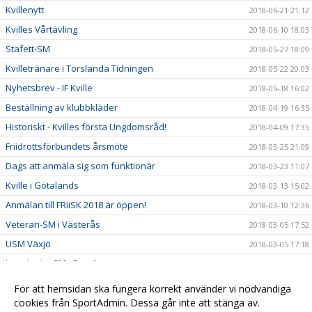
Kvillenytt
2018-06-21 21:12
Kvilles Vårtävling
2018-06-10 18:03
Stafett-SM
2018-05-27 18:09
Kvilletränare i Torslanda Tidningen
2018-05-22 20:03
Nyhetsbrev - IF Kville
2018-05-18 16:02
Beställning av klubbkläder
2018-04-19 16:35
Historiskt - Kvilles första Ungdomsråd!
2018-04-09 17:35
Friidrottsförbundets årsmöte
2018-03-25 21:09
Dags att anmäla sig som funktionär
2018-03-23 11:07
Kville i Götalands
2018-03-13 15:02
Anmälan till FRiiSK 2018 är öppen!
2018-03-10 12:36
Veteran-SM i Västerås
2018-03-05 17:52
USM Växjö
2018-03-05 17:18
Inne junior SM - Dag 1
2018-02-25 00:08
Kallelse till Årsmöte
2018-02-13 21:00
För att hemsidan ska fungera korrekt använder vi nödvändiga
Stafett-SM
cookies från SportAdmin. Dessa går inte att stänga av.
2017-07-02 18:38