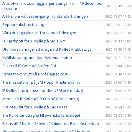
Alla IoFFs idrottsanläggningar stängs fr o m 19 december
2020-12-19 09:24
tillsvidare
Artikel om vårt silver-gäng i Torslanda Tidningen
2020-12-07 11:50
Pepparkakshus-tävling
2020-12-01 17:33
Våra duktiga aktiva i Torslanda Tidningen
2020-10-27 13:16
Full jackpott för IF Kville på SM 10km
2020-10-13 17:03
Utomhusträning med drag i, vid Kvilles Klubbstuga!
2020-09-30 10:18
Kvällsbowling med Nya Kvillemaskoten
2020-09-21 08:59
Silver till IF Kville på Stafett SM
2020-09-14 12:03
Fantastiskt roligt på Boråslägret 2020
2020-09-10 11:37
Tre musketörer på JSM Hopp i Kristinehamn
2020-09-03 10:59
IF Kvilles fina insatser under USM och medalj!
2020-09-02 08:59
Medalj till IF Kville på 800 m på JSM i löpning
2020-08-25 08:53
Bra resultat för IF Kville på JSM i Kast
2020-08-24 10:25
Tre Kvilleiter uttagna till Svenska landslaget
2020-08-05 10:56
Brons till IF Kville i Skövde 24-timmars, Riksmästerskap
2020-07-26 15:18
Fina personliga rekord i Kvillehoppet på Åby idag
2020-07-18 21:16