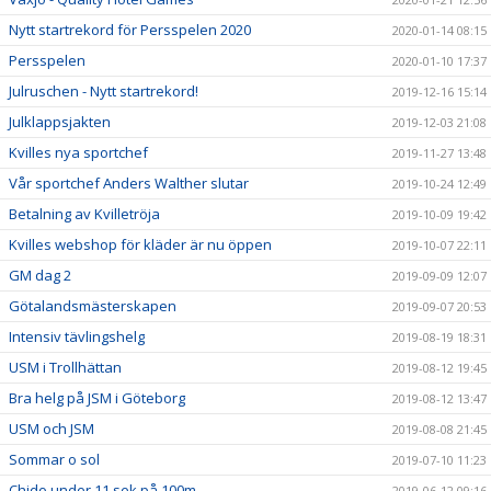
Nytt startrekord för Persspelen 2020
2020-01-14 08:15
Persspelen
2020-01-10 17:37
Julruschen - Nytt startrekord!
2019-12-16 15:14
Julklappsjakten
2019-12-03 21:08
Kvilles nya sportchef
2019-11-27 13:48
Vår sportchef Anders Walther slutar
2019-10-24 12:49
Betalning av Kvilletröja
2019-10-09 19:42
Kvilles webshop för kläder är nu öppen
2019-10-07 22:11
GM dag 2
2019-09-09 12:07
Götalandsmästerskapen
2019-09-07 20:53
Intensiv tävlingshelg
2019-08-19 18:31
USM i Trollhättan
2019-08-12 19:45
Bra helg på JSM i Göteborg
2019-08-12 13:47
USM och JSM
2019-08-08 21:45
Sommar o sol
2019-07-10 11:23
Chido under 11 sek på 100m
2019-06-12 09:16