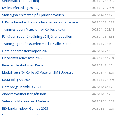
Seriematch del 1 21 maj
2023-05-25 16:36
Kvilles Vårtävling 20 maj
2023-05-23 22:39
Startsignalen testad på Björlandavallen
2023-04-26 10:26
IF Kville besöker Torslandavallen och Knatteracet
2023-04-22 16:25
Träningsläger i Magaluf för Kvilles aktiva
2023-04-17 21:16
Förråden redo för träning på Björlandavallen
2023-04-05 13:54
Träningläger på Österlen med IF Kville Distans
2023-03-29 18:31
Götalandsmästerskapen 2023
2023-03-22 13:35
Ungdomsseriematch 2023
2023-03-21 17:39
Beachvolleyboll med Kville
2023-03-18 14:51
Medaljregn för Kville på Veteran-SM i Uppsala
2023-03-14 15:08
IUSM och IJSM 2023
2023-03-07 15:39
Göteborgs Inomhus 2023
2023-02-14 12:26
Anders Walther har gått bort
2023-02-08 17:31
Veteran-EM i Funchal, Madeira
2023-02-01 16:05
Björlanda Indoor Games 2023
2023-01-31 10:28