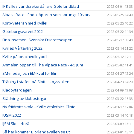
IF Kvilles världsrekordållare Göte Lindblad
2022-06-01 13:33
Alpaca Race - Enda löparen som sprungit 10 varv
2022-05-25 14:40
Korp-Veteran med Kville!
2022-05-25 10:22
Göteborgsvarvet 2022
2022-05-22 14:34
Fina insatser i Svenska Friidrottscupen
2022-05-17 08:40
Kvilles Vårtävling 2022
2022-05-14 21:22
Kville på beachvolleyboll
2022-05-12 17:11
Anmälan öppen till The Alpaca Race - 4-5 juni
2022-05-02 11:41
SM-medalj och EM-kval för Elin
2022-04-27 12:24
Träning i stafett på Slottsskogsvallen
2022-04-23 14:20
Klädbytardagen
2022-04-09 19:08
Städning av klubbstugan
2022-03-22 15:33
Ny friidrottsskola - Kville Athlethics Clinic
2022-03-17 17:06
IUSM 2022
2022-03-14 10:18
IJSM Skellefteå
2022-03-09 13:11
Så här kommer Björlandavallen se ut
2022-03-01 13:11