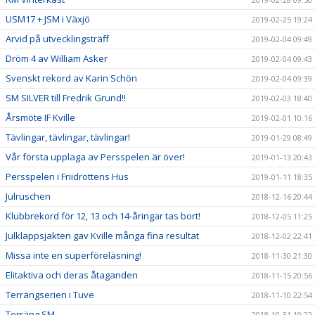
USM17 + JSM i Växjö
2019-02-25 19:24
Arvid på utvecklingsträff
2019-02-04 09:49
Dröm 4 av William Asker
2019-02-04 09:43
Svenskt rekord av Karin Schön
2019-02-04 09:39
SM SILVER till Fredrik Grund!!
2019-02-03 18:40
Årsmöte IF Kville
2019-02-01 10:16
Tävlingar, tävlingar, tävlingar!
2019-01-29 08:49
Vår första upplaga av Persspelen är över!
2019-01-13 20:43
Persspelen i Friidrottens Hus
2019-01-11 18:35
Julruschen
2018-12-16 20:44
Klubbrekord för 12, 13 och 14-åringar tas bort!
2018-12-05 11:25
Julklappsjakten gav Kville många fina resultat
2018-12-02 22:41
Missa inte en superföreläsning!
2018-11-30 21:30
Elitaktiva och deras åtaganden
2018-11-15 20:56
Terrängserien i Tuve
2018-11-10 22:54
Terräng SM
2018-10-31 19:22