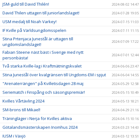
JSM-guld till David Thilén!
2024-08-02 14:47
David Thilen uttagen till juniorlandslaget!
2024-07-28 19:05
USM medalj till Noah Varkey!
2024-07-15 11:03
IF Kville på Världsungdomsspelen
2024-07-11 11:15
Stina Prtenjaca Junestål är uttagen till
2024-07-09 17:22
ungdomslandslaget!
Fabian Steene näst bäst i Sverige med nytt
2024-07-01 12:44
personbästa!
Två starka Kville-lag i Kraftmätningskvalet
2024-06-06 23:47
Stina Junestål över kvalgränsen till Ungdoms-EM i spjut
2024-06-04 14:55
"Arenaterrängen" på Kvilletisdagen 28 maj
2024-05-29 12:58
Seriematch i Finspång och säsongspremiär!
2024-05-15 10:49
Kvilles Vårtävling 2024
2024-05-13 18:21
SM-brons till Mikael!
2024-04-29 21:16
Träningläger i Nerja för Kvilles aktiva
2024-04-15 10:16
Götalandsmästerskapen Inomhus 2024
2024-03-23 14:43
IUSM i Växjö
2024-03-12 13:51