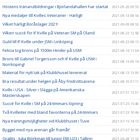
Höstens tränarutbildningar i Björlandahallen har startat
2021-09-20 09:55
Nya medaljer till Kvilles Veteraner - Härligt!
2021-09-13 08:56
Vilket härligt Boråsläger 2021!
2021-09-09 08:53
Vilken succé för IF Kville på Veteran SM på Öland
2021-08-23 12:58
Guld till IF Kville under JSM i Linköping
2021-08-23 08:15
Felicia tog brons på 1500m Hinder på USM
2021-08-16 11:04
Brons till Gabriel Torgersson och IF Kville på USM i
2021-08-15 09:14
Norrköping!
Material för nytt tak på Klubbhuset levererat
2021-08-13 13:00
Bra resultat under helgen på Åby Friidrottsarena
2021-08-10 07:11
Kville i USA - Silver i Slägga på Amerikanska
2021-07-31 13:01
Mästerskapen
Succé för Kville i SM på 24-timmars löpning
2021-07-25 15:40
Två Kvilleiter med bland favoriterna på 24-timmars
2021-07-23 10:46
Nya träningsmöjligheter vid Klubbhuset i Tuve
2021-07-15 14:15
Bygget med nya arenan går framåt!
2021-07-07 10:59
Grattis - Julia Björkman till Junior EM-U23 i Tallinn
2021-06-28 11:12