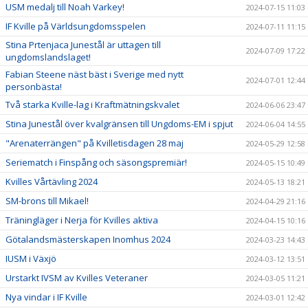
USM medalj till Noah Varkey!
2024-07-15 11:03
IF Kville på Världsungdomsspelen
2024-07-11 11:15
Stina Prtenjaca Junestål är uttagen till
2024-07-09 17:22
ungdomslandslaget!
Fabian Steene näst bäst i Sverige med nytt
2024-07-01 12:44
personbästa!
Två starka Kville-lag i Kraftmätningskvalet
2024-06-06 23:47
Stina Junestål över kvalgränsen till Ungdoms-EM i spjut
2024-06-04 14:55
"Arenaterrängen" på Kvilletisdagen 28 maj
2024-05-29 12:58
Seriematch i Finspång och säsongspremiär!
2024-05-15 10:49
Kvilles Vårtävling 2024
2024-05-13 18:21
SM-brons till Mikael!
2024-04-29 21:16
Träningläger i Nerja för Kvilles aktiva
2024-04-15 10:16
Götalandsmästerskapen Inomhus 2024
2024-03-23 14:43
IUSM i Växjö
2024-03-12 13:51
Urstarkt IVSM av Kvilles Veteraner
2024-03-05 11:21
Nya vindar i IF Kville
2024-03-01 12:42