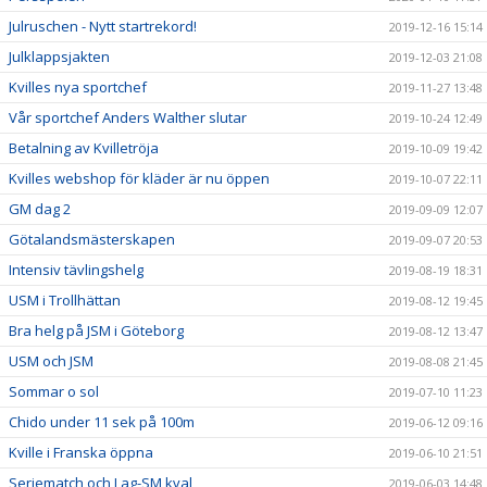
Julruschen - Nytt startrekord!
2019-12-16 15:14
Julklappsjakten
2019-12-03 21:08
Kvilles nya sportchef
2019-11-27 13:48
Vår sportchef Anders Walther slutar
2019-10-24 12:49
Betalning av Kvilletröja
2019-10-09 19:42
Kvilles webshop för kläder är nu öppen
2019-10-07 22:11
GM dag 2
2019-09-09 12:07
Götalandsmästerskapen
2019-09-07 20:53
Intensiv tävlingshelg
2019-08-19 18:31
USM i Trollhättan
2019-08-12 19:45
Bra helg på JSM i Göteborg
2019-08-12 13:47
USM och JSM
2019-08-08 21:45
Sommar o sol
2019-07-10 11:23
Chido under 11 sek på 100m
2019-06-12 09:16
Kville i Franska öppna
2019-06-10 21:51
Seriematch och Lag-SM kval
2019-06-03 14:48