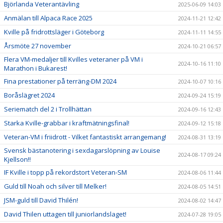
Björlanda Veterantävling
2025-06-09 14:03
Anmälan till Alpaca Race 2025
2024-11-21 12:42
Kville på fridrottsläger i Göteborg
2024-11-11 14:55
Årsmöte 27 november
2024-10-21 06:57
Flera VM-medaljer till Kvilles veteraner på VM i
2024-10-16 11:10
Marathon i Bukarest!
Fina prestationer på terräng-DM 2024
2024-10-07 10:16
Boråslägret 2024
2024-09-24 15:19
Seriematch del 2 i Trollhättan
2024-09-16 12:43
Starka Kville-grabbar i kraftmätningsfinal!
2024-09-12 15:18
Veteran-VM i friidrott - Vilket fantastiskt arrangemang!
2024-08-31 13:19
Svensk bästanotering i sexdagarslöpning av Louise
2024-08-17 09:24
Kjellson!!
IF Kville i topp på rekordstort Veteran-SM
2024-08-06 11:44
Guld till Noah och silver till Melker!
2024-08-05 14:51
JSM-guld till David Thilén!
2024-08-02 14:47
David Thilen uttagen till juniorlandslaget!
2024-07-28 19:05