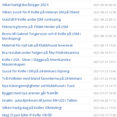
Vilket härligt Boråsläger 2021!
2021-09-09 08:53
Vilken succé för IF Kville på Veteran SM på Öland
2021-08-23 12:58
Guld till IF Kville under JSM i Linköping
2021-08-23 08:15
Felicia tog brons på 1500m Hinder på USM
2021-08-16 11:04
Brons till Gabriel Torgersson och IF Kville på USM i
2021-08-15 09:14
Norrköping!
Material för nytt tak på Klubbhuset levererat
2021-08-13 13:00
Bra resultat under helgen på Åby Friidrottsarena
2021-08-10 07:11
Kville i USA - Silver i Slägga på Amerikanska
2021-07-31 13:01
Mästerskapen
Succé för Kville i SM på 24-timmars löpning
2021-07-25 15:40
Två Kvilleiter med bland favoriterna på 24-timmars
2021-07-23 10:46
Nya träningsmöjligheter vid Klubbhuset i Tuve
2021-07-15 14:15
Bygget med nya arenan går framåt!
2021-07-07 10:59
Grattis - Julia Björkman till Junior EM-U23 i Tallinn
2021-06-28 11:12
Vilken härlig dag på Kvilles Vårtävling!
2021-06-21 13:02
Idag 15 juni fyller IF Kville 100 år!
2021-06-15 17:38