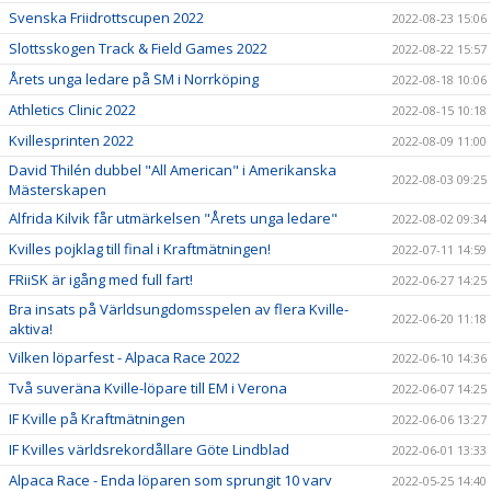
Svenska Friidrottscupen 2022
2022-08-23 15:06
Slottsskogen Track & Field Games 2022
2022-08-22 15:57
Årets unga ledare på SM i Norrköping
2022-08-18 10:06
Athletics Clinic 2022
2022-08-15 10:18
Kvillesprinten 2022
2022-08-09 11:00
David Thilén dubbel "All American" i Amerikanska
2022-08-03 09:25
Mästerskapen
Alfrida Kilvik får utmärkelsen "Årets unga ledare"
2022-08-02 09:34
Kvilles pojklag till final i Kraftmätningen!
2022-07-11 14:59
FRiiSK är igång med full fart!
2022-06-27 14:25
Bra insats på Världsungdomsspelen av flera Kville-
2022-06-20 11:18
aktiva!
Vilken löparfest - Alpaca Race 2022
2022-06-10 14:36
Två suveräna Kville-löpare till EM i Verona
2022-06-07 14:25
IF Kville på Kraftmätningen
2022-06-06 13:27
IF Kvilles världsrekordållare Göte Lindblad
2022-06-01 13:33
Alpaca Race - Enda löparen som sprungit 10 varv
2022-05-25 14:40