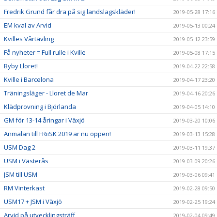
Fredrik Grund får dra på sig landslagskläder!
2019-05-28 17:16
EM kval av Arvid
2019-05-13 00:24
Kvilles Vårtävling
2019-05-12 23:59
Få nyheter = Full rulle i Kville
2019-05-08 17:15
Byby Lloret!
2019-04-22 22:58
Kville i Barcelona
2019-04-17 23:20
Träningsläger - Lloret de Mar
2019-04-16 20:26
Klädprovning i Björlanda
2019-04-05 14:10
GM för 13-14 åringar i Växjö
2019-03-20 10:06
Anmälan till FRiiSK 2019 är nu öppen!
2019-03-13 15:28
USM Dag 2
2019-03-11 19:37
USM i Västerås
2019-03-09 20:26
JSM till USM
2019-03-06 09:41
RM Vinterkast
2019-02-28 09:50
USM17 + JSM i Växjö
2019-02-25 19:24
Arvid på utvecklingsträff
2019-02-04 09:49