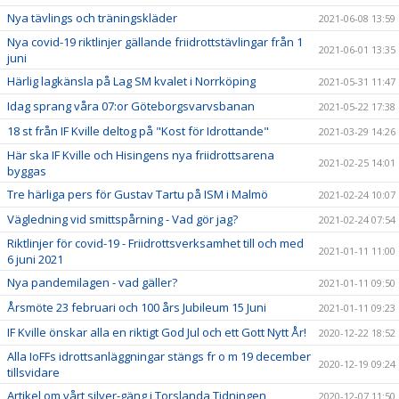
Nya tävlings och träningskläder
2021-06-08 13:59
Nya covid-19 riktlinjer gällande friidrottstävlingar från 1
2021-06-01 13:35
juni
Härlig lagkänsla på Lag SM kvalet i Norrköping
2021-05-31 11:47
Idag sprang våra 07:or Göteborgsvarvsbanan
2021-05-22 17:38
18 st från IF Kville deltog på "Kost för Idrottande"
2021-03-29 14:26
Här ska IF Kville och Hisingens nya friidrottsarena
2021-02-25 14:01
byggas
Tre härliga pers för Gustav Tartu på ISM i Malmö
2021-02-24 10:07
Vägledning vid smittspårning - Vad gör jag?
2021-02-24 07:54
Riktlinjer för covid-19 - Friidrottsverksamhet till och med
2021-01-11 11:00
6 juni 2021
Nya pandemilagen - vad gäller?
2021-01-11 09:50
Årsmöte 23 februari och 100 års Jubileum 15 Juni
2021-01-11 09:23
IF Kville önskar alla en riktigt God Jul och ett Gott Nytt År!
2020-12-22 18:52
Alla IoFFs idrottsanläggningar stängs fr o m 19 december
2020-12-19 09:24
tillsvidare
Artikel om vårt silver-gäng i Torslanda Tidningen
2020-12-07 11:50