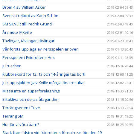
Dröm 4 av William Asker
2019-02-04 09:43
Svenskt rekord av Karin Schön
2019-02-04 09:39
SM SILVER till Fredrik Grund!!
2019-02-03 18:40
Årsmöte IF Kville
2019-02-01 10:16
Tävlingar, tävlingar, tävlingar!
2019-01-29 08:49
Vår första upplaga av Persspelen är över!
2019-01-13 20:43
Persspelen i Friidrottens Hus
2019-01-11 18:35
Julruschen
2018-12-16 20:44
Klubbrekord för 12, 13 och 14-åringar tas bort!
2018-12-05 11:25
Julklappsjakten gav Kville många fina resultat
2018-12-02 22:41
Missa inte en superföreläsning!
2018-11-30 21:30
Elitaktiva och deras åtaganden
2018-11-15 20:56
Terrängserien i Tuve
2018-11-10 22:54
Terräng SM
2018-10-31 19:22
Hur lär vi våra barn?
2018-10-23 10:53
Stark framtidstro vid friidrottens föreningsmöte den 19-