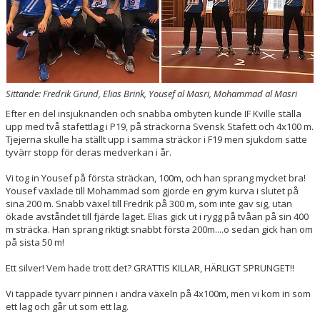
BOKNINGAR
Sittande: Fredrik Grund, Elias Brink, Yousef al Masri, Mohammad al Masri
Efter en del insjuknanden och snabba ombyten kunde IF Kville ställa
upp med två stafettlag i P19, på sträckorna Svensk Stafett och 4x100 m.
Tjejerna skulle ha ställt upp i samma sträckor i F19 men sjukdom satte
tyvärr stopp för deras medverkan i år.
Vi tog in Yousef på första sträckan, 100m, och han sprang mycket bra!
Yousef växlade till Mohammad som gjorde en grym kurva i slutet på
sina 200 m. Snabb växel till Fredrik på 300 m, som inte gav sig, utan
ökade avståndet till fjärde laget. Elias gick ut i rygg på tvåan på sin 400
m sträcka. Han sprang riktigt snabbt första 200m....o sedan gick han om
på sista 50 m!
Ett silver! Vem hade trott det? GRATTIS KILLAR, HÄRLIGT SPRUNGET!!
Vi tappade tyvärr pinnen i andra växeln på 4x100m, men vi kom in som
ett lag och går ut som ett lag.