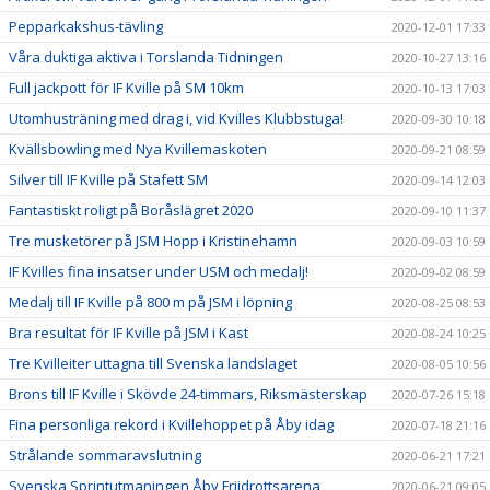
Pepparkakshus-tävling
2020-12-01 17:33
Våra duktiga aktiva i Torslanda Tidningen
2020-10-27 13:16
Full jackpott för IF Kville på SM 10km
2020-10-13 17:03
Utomhusträning med drag i, vid Kvilles Klubbstuga!
2020-09-30 10:18
Kvällsbowling med Nya Kvillemaskoten
2020-09-21 08:59
Silver till IF Kville på Stafett SM
2020-09-14 12:03
Fantastiskt roligt på Boråslägret 2020
2020-09-10 11:37
Tre musketörer på JSM Hopp i Kristinehamn
2020-09-03 10:59
IF Kvilles fina insatser under USM och medalj!
2020-09-02 08:59
Medalj till IF Kville på 800 m på JSM i löpning
2020-08-25 08:53
Bra resultat för IF Kville på JSM i Kast
2020-08-24 10:25
Tre Kvilleiter uttagna till Svenska landslaget
2020-08-05 10:56
Brons till IF Kville i Skövde 24-timmars, Riksmästerskap
2020-07-26 15:18
Fina personliga rekord i Kvillehoppet på Åby idag
2020-07-18 21:16
Strålande sommaravslutning
2020-06-21 17:21
Svenska Sprintutmaningen Åby Friidrottsarena
2020-06-21 09:05