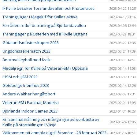
IF Kville besöker Torslandavallen och Knatteracet
2023-04-22 16:25
Träningsläger i Magaluf för Kvilles aktiva
2023-04-17 21:16
Förråden redo för träning på Björlandavallen
2023-04-05 13:54
Träningläger på Österlen med IF Kville Distans
2023-03-29 18:31
Götalandsmästerskapen 2023
2023-03-22 13:35
Ungdomsseriematch 2023
2023-03-21 17:39
Beachvolleyboll med Kville
2023-03-18 14:51
Medaljregn för Kville på Veteran-SM i Uppsala
2023-03-14 15:08
IUSM och IJSM 2023
2023-03-07 15:39
Göteborgs Inomhus 2023
2023-02-14 12:26
Anders Walther har gått bort
2023-02-08 17:31
Veteran-EM i Funchal, Madeira
2023-02-01 16:05
Björlanda Indoor Games 2023
2023-01-31 10:28
Fin sammanhållning och många nya personbästa av
2023-01-24 12:05
Kville på stortävlingen i Växjö
Välkommen att anmäla dig till Årsmöte - 28 februari 2023
2023-01-16 10:51