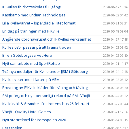
IF Kvilles friidrottsskola i full gång!
2020-06-17 13:36
Kastkamp med Endian Technologies
2020-06-02 01:42
Lilla Kvillevarvet – löparglädje i litet format
2020-05-21 08:31
En dag på träningen med IF Kville
2020-05-18 09:04
Angående Coronaviruset och IF Kvilles verksamhet
2020-04-27 17:18
Kvilles 08or passar på att krama träden
2020-04-03 08:42
Bli en Göteborgsvarvet Hero
2020-04-02 09:10
Nytt samarbete med SportRehab
2020-04-01 11:17
Två nya medaljer för Kville under IJSM i Göteborg.
2020-03-24 10:48
Kvilles veteraner i farten på VSM
2020-03-02 08:42
Provning av IF Kville kläder för träning och tävling
2020-02-28 08:50
SM-poäng och nytt personligt rekord på SM i Växjö
2020-02-24 08:52
Kvillekväll & Årsmöte i Friidrottens hus 25 februari
2020-01-27 09:44
Växjö - Quality Hotel Games
2020-01-21 12:56
Nytt startrekord för Persspelen 2020
2020-01-14 08:15
Persspelen
2020-01-10 17:37