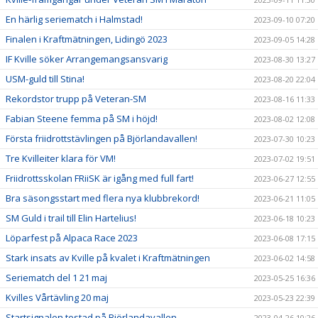
En härlig seriematch i Halmstad!
2023-09-10 07:20
Finalen i Kraftmätningen, Lidingö 2023
2023-09-05 14:28
IF Kville söker Arrangemangsansvarig
2023-08-30 13:27
USM-guld till Stina!
2023-08-20 22:04
Rekordstor trupp på Veteran-SM
2023-08-16 11:33
Fabian Steene femma på SM i höjd!
2023-08-02 12:08
Första friidrottstävlingen på Björlandavallen!
2023-07-30 10:23
Tre Kvilleiter klara för VM!
2023-07-02 19:51
Friidrottsskolan FRiiSK är igång med full fart!
2023-06-27 12:55
Bra säsongsstart med flera nya klubbrekord!
2023-06-21 11:05
SM Guld i trail till Elin Hartelius!
2023-06-18 10:23
Löparfest på Alpaca Race 2023
2023-06-08 17:15
Stark insats av Kville på kvalet i Kraftmätningen
2023-06-02 14:58
Seriematch del 1 21 maj
2023-05-25 16:36
Kvilles Vårtävling 20 maj
2023-05-23 22:39
Startsignalen testad på Björlandavallen
2023-04-26 10:26