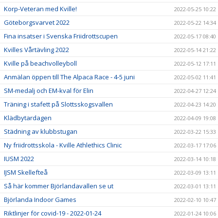
Korp-Veteran med Kville!
2022-05-25 10:22
Göteborgsvarvet 2022
2022-05-22 14:34
Fina insatser i Svenska Friidrottscupen
2022-05-17 08:40
Kvilles Vårtävling 2022
2022-05-14 21:22
Kville på beachvolleyboll
2022-05-12 17:11
Anmälan öppen till The Alpaca Race - 4-5 juni
2022-05-02 11:41
SM-medalj och EM-kval för Elin
2022-04-27 12:24
Träning i stafett på Slottsskogsvallen
2022-04-23 14:20
Klädbytardagen
2022-04-09 19:08
Städning av klubbstugan
2022-03-22 15:33
Ny friidrottsskola - Kville Athlethics Clinic
2022-03-17 17:06
IUSM 2022
2022-03-14 10:18
IJSM Skellefteå
2022-03-09 13:11
Så här kommer Björlandavallen se ut
2022-03-01 13:11
Björlanda Indoor Games
2022-02-10 10:47
Riktlinjer för covid-19 - 2022-01-24
2022-01-24 10:06