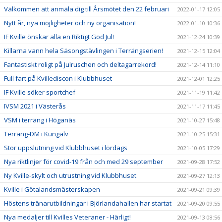
Välkommen att anmäla dig till Årsmötet den 22 februari
2022-01-17 12:05
Nytt år, nya möjligheter och ny organisation!
2022-01-10 10:36
IF Kville önskar alla en Riktigt God Jul!
2021-12-24 10:39
Killarna vann hela Säsongstävlingen i Terrängserien!
2021-12-15 12:04
Fantastiskt roligt på Julruschen och deltagarrekord!
2021-12-14 11:10
Full fart på Kvillediscon i Klubbhuset
2021-12-01 12:25
IF Kville söker sportchef
2021-11-19 11:42
IVSM 2021 i Västerås
2021-11-17 11:45
VSM i terräng i Höganäs
2021-10-27 15:48
Terräng-DM i Kungälv
2021-10-25 15:31
Stor uppslutning vid Klubbhuset i lördags
2021-10-05 17:29
Nya riktlinjer för covid-19 från och med 29 september
2021-09-28 17:52
Ny Kville-skylt och utrustning vid Klubbhuset
2021-09-27 12:13
Kville i Götalandsmästerskapen
2021-09-21 09:39
Höstens tränarutbildningar i Björlandahallen har startat
2021-09-20 09:55
Nya medaljer till Kvilles Veteraner - Härligt!
2021-09-13 08:56