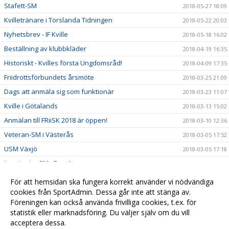
Stafett-SM
2018-05-27 18:09
Kvilletränare i Torslanda Tidningen
2018-05-22 20:03
Nyhetsbrev - IF Kville
2018-05-18 16:02
Beställning av klubbkläder
2018-04-19 16:35
Historiskt - Kvilles första Ungdomsråd!
2018-04-09 17:35
Friidrottsförbundets årsmöte
2018-03-25 21:09
Dags att anmäla sig som funktionär
2018-03-23 11:07
Kville i Götalands
2018-03-13 15:02
Anmälan till FRiiSK 2018 är öppen!
2018-03-10 12:36
Veteran-SM i Västerås
2018-03-05 17:52
USM Växjö
2018-03-05 17:18
Inne junior SM - Dag 1
2018-02-25 00:08
Kallelse till Årsmöte
2018-02-13 21:00
För att hemsidan ska fungera korrekt använder vi nödvändiga
Stafett-SM
cookies från SportAdmin. Dessa går inte att stänga av.
2017-07-02 18:38
Föreningen kan också använda frivilliga cookies, t.ex. för
Vårträning
2017-07-02 18:37
statistik eller marknadsföring. Du väljer själv om du vill
acceptera dessa.