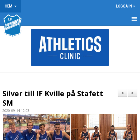
HEM
LOGGA IN
HEM
NYHETER
FÖRENINGEN
KONTAKT
BÖRJA FRIIDROTTA / BLI MEDLEM
Silver till IF Kville på Stafett
<
>
ARRANGEMANG
SM
2020-09-14 12:03
KLUBBREKORD
KLÄDER