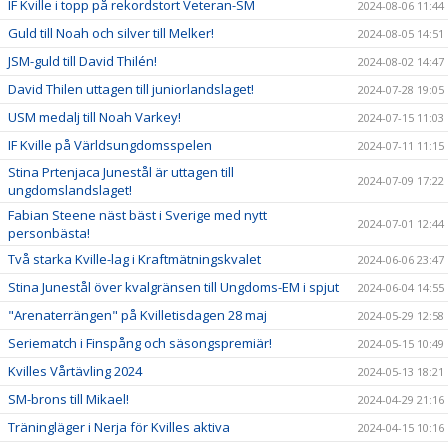
IF Kville i topp på rekordstort Veteran-SM
2024-08-06 11:44
Guld till Noah och silver till Melker!
2024-08-05 14:51
JSM-guld till David Thilén!
2024-08-02 14:47
David Thilen uttagen till juniorlandslaget!
2024-07-28 19:05
USM medalj till Noah Varkey!
2024-07-15 11:03
IF Kville på Världsungdomsspelen
2024-07-11 11:15
Stina Prtenjaca Junestål är uttagen till
2024-07-09 17:22
ungdomslandslaget!
Fabian Steene näst bäst i Sverige med nytt
2024-07-01 12:44
personbästa!
Två starka Kville-lag i Kraftmätningskvalet
2024-06-06 23:47
Stina Junestål över kvalgränsen till Ungdoms-EM i spjut
2024-06-04 14:55
"Arenaterrängen" på Kvilletisdagen 28 maj
2024-05-29 12:58
Seriematch i Finspång och säsongspremiär!
2024-05-15 10:49
Kvilles Vårtävling 2024
2024-05-13 18:21
SM-brons till Mikael!
2024-04-29 21:16
Träningläger i Nerja för Kvilles aktiva
2024-04-15 10:16