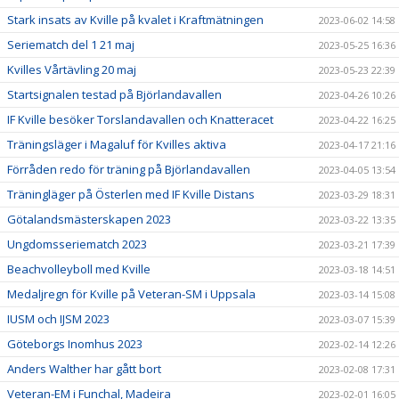
Stark insats av Kville på kvalet i Kraftmätningen
2023-06-02 14:58
Seriematch del 1 21 maj
2023-05-25 16:36
Kvilles Vårtävling 20 maj
2023-05-23 22:39
Startsignalen testad på Björlandavallen
2023-04-26 10:26
IF Kville besöker Torslandavallen och Knatteracet
2023-04-22 16:25
Träningsläger i Magaluf för Kvilles aktiva
2023-04-17 21:16
Förråden redo för träning på Björlandavallen
2023-04-05 13:54
Träningläger på Österlen med IF Kville Distans
2023-03-29 18:31
Götalandsmästerskapen 2023
2023-03-22 13:35
Ungdomsseriematch 2023
2023-03-21 17:39
Beachvolleyboll med Kville
2023-03-18 14:51
Medaljregn för Kville på Veteran-SM i Uppsala
2023-03-14 15:08
IUSM och IJSM 2023
2023-03-07 15:39
Göteborgs Inomhus 2023
2023-02-14 12:26
Anders Walther har gått bort
2023-02-08 17:31
Veteran-EM i Funchal, Madeira
2023-02-01 16:05