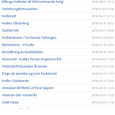
Många Kvilleiter till SM kommande helg!
2018-08-01 16:12
Världsungdomsspelen
2018-07-03 21:50
Kvillenytt
2018-06-21 21:12
Kvilles Vårtävling
2018-06-10 18:03
Stafett-SM
2018-05-27 18:09
Kvilletränare i Torslanda Tidningen
2018-05-22 20:03
Nyhetsbrev - IF Kville
2018-05-18 16:02
Beställning av klubbkläder
2018-04-19 16:35
Historiskt - Kvilles första Ungdomsråd!
2018-04-09 17:35
Friidrottsförbundets årsmöte
2018-03-25 21:09
Dags att anmäla sig som funktionär
2018-03-23 11:07
Kville i Götalands
2018-03-13 15:02
Anmälan till FRiiSK 2018 är öppen!
2018-03-10 12:36
Veteran-SM i Västerås
2018-03-05 17:52
USM Växjö
2018-03-05 17:18
Inne junior SM - Dag 1
2018-02-25 00:08