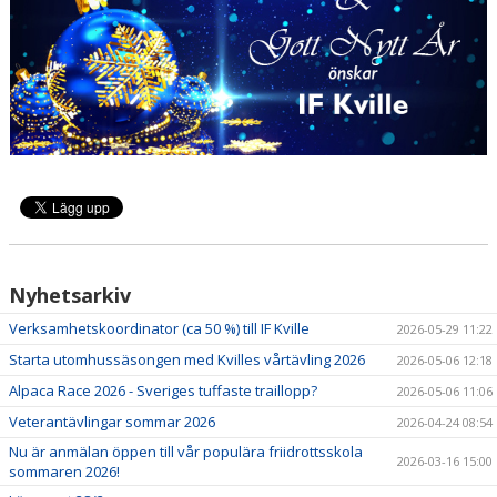
BOKNINGAR
Nyhetsarkiv
Verksamhetskoordinator (ca 50 %) till IF Kville
2026-05-29 11:22
Starta utomhussäsongen med Kvilles vårtävling 2026
2026-05-06 12:18
Alpaca Race 2026 - Sveriges tuffaste traillopp?
2026-05-06 11:06
Veterantävlingar sommar 2026
2026-04-24 08:54
Nu är anmälan öppen till vår populära friidrottsskola
2026-03-16 15:00
sommaren 2026!