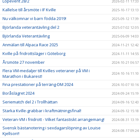
Löpevent 28/2
2026-02-11 17:33
Kallelse till årsmöte i IF Kville
2025-10-17 13:13
Nu välkomnar vi barn födda 2019!
2025-09-12 17:39
Björlanda veterantävling del 2
2025-07-02 12:05
Björlanda Veterantävling
2025-06-09 14:03
Anmälan till Alpaca Race 2025
2024-11-21 12:42
Kville på fridrottsläger i Göteborg
2024-11-11 14:55
Årsmöte 27 november
2024-10-21 06:57
Flera VM-medaljer till Kvilles veteraner på VM i
2024-10-16 11:10
Marathon i Bukarest!
Fina prestationer på terräng-DM 2024
2024-10-07 10:16
Boråslägret 2024
2024-09-24 15:19
Seriematch del 2 i Trollhättan
2024-09-16 12:43
Starka Kville-grabbar i kraftmätningsfinal!
2024-09-12 15:18
Veteran-VM i friidrott - Vilket fantastiskt arrangemang!
2024-08-31 13:19
Svensk bästanotering i sexdagarslöpning av Louise
2024-08-17 09:24
Kjellson!!