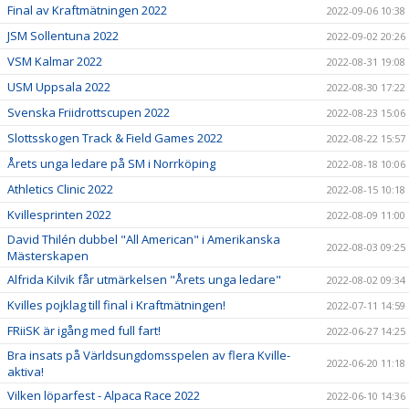
Final av Kraftmätningen 2022
2022-09-06 10:38
JSM Sollentuna 2022
2022-09-02 20:26
VSM Kalmar 2022
2022-08-31 19:08
USM Uppsala 2022
2022-08-30 17:22
Svenska Friidrottscupen 2022
2022-08-23 15:06
Slottsskogen Track & Field Games 2022
2022-08-22 15:57
Årets unga ledare på SM i Norrköping
2022-08-18 10:06
Athletics Clinic 2022
2022-08-15 10:18
Kvillesprinten 2022
2022-08-09 11:00
David Thilén dubbel "All American" i Amerikanska
2022-08-03 09:25
Mästerskapen
Alfrida Kilvik får utmärkelsen "Årets unga ledare"
2022-08-02 09:34
Kvilles pojklag till final i Kraftmätningen!
2022-07-11 14:59
FRiiSK är igång med full fart!
2022-06-27 14:25
Bra insats på Världsungdomsspelen av flera Kville-
2022-06-20 11:18
aktiva!
Vilken löparfest - Alpaca Race 2022
2022-06-10 14:36