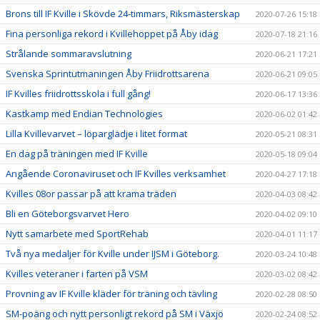
Brons till IF Kville i Skövde 24-timmars, Riksmästerskap
2020-07-26 15:18
Fina personliga rekord i Kvillehoppet på Åby idag
2020-07-18 21:16
Strålande sommaravslutning
2020-06-21 17:21
Svenska Sprintutmaningen Åby Friidrottsarena
2020-06-21 09:05
IF Kvilles friidrottsskola i full gång!
2020-06-17 13:36
Kastkamp med Endian Technologies
2020-06-02 01:42
Lilla Kvillevarvet – löparglädje i litet format
2020-05-21 08:31
En dag på träningen med IF Kville
2020-05-18 09:04
Angående Coronaviruset och IF Kvilles verksamhet
2020-04-27 17:18
Kvilles 08or passar på att krama träden
2020-04-03 08:42
Bli en Göteborgsvarvet Hero
2020-04-02 09:10
Nytt samarbete med SportRehab
2020-04-01 11:17
Två nya medaljer för Kville under IJSM i Göteborg.
2020-03-24 10:48
Kvilles veteraner i farten på VSM
2020-03-02 08:42
Provning av IF Kville kläder för träning och tävling
2020-02-28 08:50
SM-poäng och nytt personligt rekord på SM i Växjö
2020-02-24 08:52