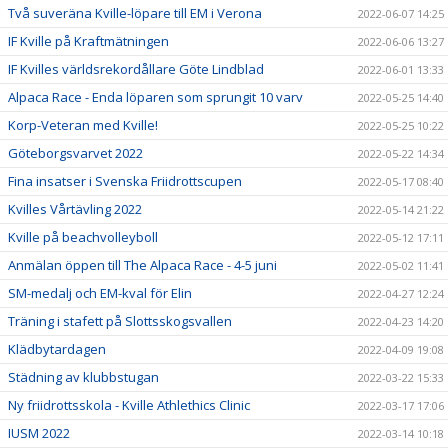
Två suveräna Kville-löpare till EM i Verona
2022-06-07 14:25
IF Kville på Kraftmätningen
2022-06-06 13:27
IF Kvilles världsrekordållare Göte Lindblad
2022-06-01 13:33
Alpaca Race - Enda löparen som sprungit 10 varv
2022-05-25 14:40
Korp-Veteran med Kville!
2022-05-25 10:22
Göteborgsvarvet 2022
2022-05-22 14:34
Fina insatser i Svenska Friidrottscupen
2022-05-17 08:40
Kvilles Vårtävling 2022
2022-05-14 21:22
Kville på beachvolleyboll
2022-05-12 17:11
Anmälan öppen till The Alpaca Race - 4-5 juni
2022-05-02 11:41
SM-medalj och EM-kval för Elin
2022-04-27 12:24
Träning i stafett på Slottsskogsvallen
2022-04-23 14:20
Klädbytardagen
2022-04-09 19:08
Städning av klubbstugan
2022-03-22 15:33
Ny friidrottsskola - Kville Athlethics Clinic
2022-03-17 17:06
IUSM 2022
2022-03-14 10:18