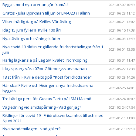
Bygget med nya arenan går framåt!
2021-07-07 10:59
Grattis - Julia Björkman till Junior EM-U23 i Tallinn
2021-06-28 11:12
Vilken härlig dag på Kvilles Vårtävling!
2021-06-21 13:02
Idag 15 juni fyller IF Kville 100 år!
2021-06-15 17:38
Nya tävlings och träningskläder
2021-06-08 13:59
Nya covid-19 riktlinjer gällande friidrottstävlingar från 1
2021-06-01 13:35
juni
Härlig lagkänsla på Lag SM kvalet i Norrköping
2021-05-31 11:47
Idag sprang våra 07:or Göteborgsvarvsbanan
2021-05-22 17:38
18 st från IF Kville deltog på "Kost för Idrottande"
2021-03-29 14:26
Här ska IF Kville och Hisingens nya friidrottsarena
2021-02-25 14:01
byggas
Tre härliga pers för Gustav Tartu på ISM i Malmö
2021-02-24 10:07
Vägledning vid smittspårning - Vad gör jag?
2021-02-24 07:54
Riktlinjer för covid-19 - Friidrottsverksamhet till och med
2021-01-11 11:00
6 juni 2021
Nya pandemilagen - vad gäller?
2021-01-11 09:50