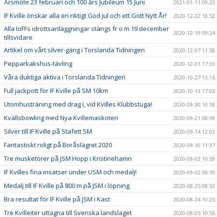
Årsmöte 23 februari och 100 års Jubileum 15 Juni
2021-01-11 09:23
IF Kville önskar alla en riktigt God Jul och ett Gott Nytt År!
2020-12-22 18:52
Alla IoFFs idrottsanläggningar stängs fr o m 19 december
2020-12-19 09:24
tillsvidare
Artikel om vårt silver-gäng i Torslanda Tidningen
2020-12-07 11:50
Pepparkakshus-tävling
2020-12-01 17:33
Våra duktiga aktiva i Torslanda Tidningen
2020-10-27 13:16
Full jackpott för IF Kville på SM 10km
2020-10-13 17:03
Utomhusträning med drag i, vid Kvilles Klubbstuga!
2020-09-30 10:18
Kvällsbowling med Nya Kvillemaskoten
2020-09-21 08:59
Silver till IF Kville på Stafett SM
2020-09-14 12:03
Fantastiskt roligt på Boråslägret 2020
2020-09-10 11:37
Tre musketörer på JSM Hopp i Kristinehamn
2020-09-03 10:59
IF Kvilles fina insatser under USM och medalj!
2020-09-02 08:59
Medalj till IF Kville på 800 m på JSM i löpning
2020-08-25 08:53
Bra resultat för IF Kville på JSM i Kast
2020-08-24 10:25
Tre Kvilleiter uttagna till Svenska landslaget
2020-08-05 10:56