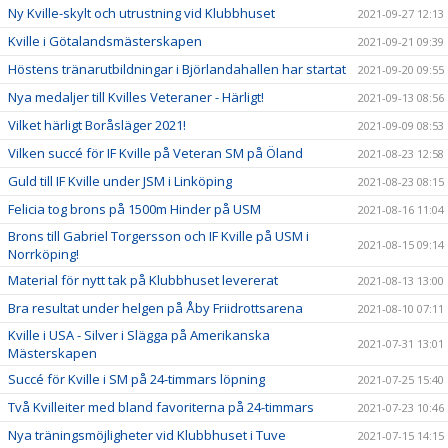
Ny Kville-skylt och utrustning vid Klubbhuset
2021-09-27 12:13
Kville i Götalandsmästerskapen
2021-09-21 09:39
Höstens tränarutbildningar i Björlandahallen har startat
2021-09-20 09:55
Nya medaljer till Kvilles Veteraner - Härligt!
2021-09-13 08:56
Vilket härligt Boråsläger 2021!
2021-09-09 08:53
Vilken succé för IF Kville på Veteran SM på Öland
2021-08-23 12:58
Guld till IF Kville under JSM i Linköping
2021-08-23 08:15
Felicia tog brons på 1500m Hinder på USM
2021-08-16 11:04
Brons till Gabriel Torgersson och IF Kville på USM i
2021-08-15 09:14
Norrköping!
Material för nytt tak på Klubbhuset levererat
2021-08-13 13:00
Bra resultat under helgen på Åby Friidrottsarena
2021-08-10 07:11
Kville i USA - Silver i Slägga på Amerikanska
2021-07-31 13:01
Mästerskapen
Succé för Kville i SM på 24-timmars löpning
2021-07-25 15:40
Två Kvilleiter med bland favoriterna på 24-timmars
2021-07-23 10:46
Nya träningsmöjligheter vid Klubbhuset i Tuve
2021-07-15 14:15