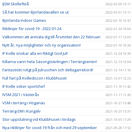
IJSM Skellefteå
2022-03-09 13:11
Så här kommer Björlandavallen se ut
2022-03-01 13:11
Björlanda Indoor Games
2022-02-10 10:47
Riktlinjer för covid-19 - 2022-01-24
2022-01-24 10:06
Välkommen att anmäla dig till Årsmötet den 22 februari
2022-01-17 12:05
Nytt år, nya möjligheter och ny organisation!
2022-01-10 10:36
IF Kville önskar alla en Riktigt God Jul!
2021-12-24 10:39
Killarna vann hela Säsongstävlingen i Terrängserien!
2021-12-15 12:04
Fantastiskt roligt på Julruschen och deltagarrekord!
2021-12-14 11:10
Full fart på Kvillediscon i Klubbhuset
2021-12-01 12:25
IF Kville söker sportchef
2021-11-19 11:42
IVSM 2021 i Västerås
2021-11-17 11:45
VSM i terräng i Höganäs
2021-10-27 15:48
Terräng-DM i Kungälv
2021-10-25 15:31
Stor uppslutning vid Klubbhuset i lördags
2021-10-05 17:29
Nya riktlinjer för covid-19 från och med 29 september
2021-09-28 17:52