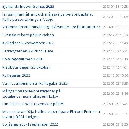
Björlanda Indoor Games 2023
2023-01-31 10:28
Fin sammanhållning och många nya personbästa av
2023-01-24 12:05
Kville på stortävlingen i Växjö
Välkommen att anmäla dig till Årsmöte - 28 februari 2023
2023-01-16 10:51
Svenskt rekord på Julruschen
2022-12-12 13:59
Kvilledisco 26 november 2022
2022-12-05 11:49
Terrängserien 3:4 2022 i Tuve
2022-12-02 15:31
Bowlingkväll med Kville
2022-11-24 12:10
Klädbytardagen 23 oktober
2022-11-15 14:01
Kvillegalan 2022
2022-10-20 15:56
Varmt välkommen till Kvillegalan 2022!
2022-09-23 16:33
Många fina Kville-prestationer på
2022-09-22 13:56
Götalandsmästerskapen i Eslöv
Elin och Emir bästa svenskar på EM
2022-09-19 15:45
Missa inte att följa Kvilles superlöpare Elin och Emir som
2022-09-16 10:55
tävlar på EM i helgen!
Boråslägret 3-4 september 2022
2022-09-09 18:30