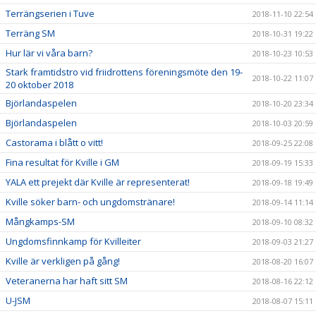
Terrängserien i Tuve
2018-11-10 22:54
Terräng SM
2018-10-31 19:22
Hur lär vi våra barn?
2018-10-23 10:53
Stark framtidstro vid friidrottens föreningsmöte den 19-
2018-10-22 11:07
20 oktober 2018
Björlandaspelen
2018-10-20 23:34
Björlandaspelen
2018-10-03 20:59
Castorama i blått o vitt!
2018-09-25 22:08
Fina resultat för Kville i GM
2018-09-19 15:33
YALA ett prejekt där Kville är representerat!
2018-09-18 19:49
Kville söker barn- och ungdomstränare!
2018-09-14 11:14
Mångkamps-SM
2018-09-10 08:32
Ungdomsfinnkamp för Kvilleiter
2018-09-03 21:27
Kville är verkligen på gång!
2018-08-20 16:07
Veteranerna har haft sitt SM
2018-08-16 22:12
U-JSM
2018-08-07 15:11