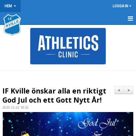
HEM
LOGGA IN
HEM
NYHETER
FÖRENINGEN
KONTAKT
BÖRJA FRIIDROTTA / BLI MEDLEM
IF Kville önskar alla en riktigt
<
>
ARRANGEMANG
God Jul och ett Gott Nytt År!
2020-12-22 18:52
KLUBBREKORD
KLÄDER