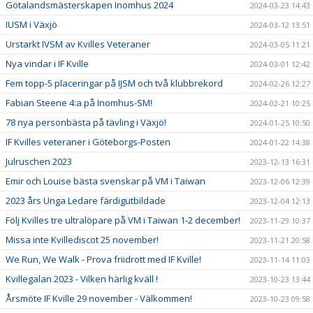
Götalandsmästerskapen Inomhus 2024
2024-03-23 14:43
IUSM i Växjö
2024-03-12 13:51
Urstarkt IVSM av Kvilles Veteraner
2024-03-05 11:21
Nya vindar i IF Kville
2024-03-01 12:42
Fem topp-5 placeringar på IJSM och två klubbrekord
2024-02-26 12:27
Fabian Steene 4:a på Inomhus-SM!
2024-02-21 10:25
78 nya personbästa på tävling i Växjö!
2024-01-25 10:50
IF Kvilles veteraner i Göteborgs-Posten
2024-01-22 14:38
Julruschen 2023
2023-12-13 16:31
Emir och Louise bästa svenskar på VM i Taiwan
2023-12-06 12:39
2023 års Unga Ledare färdigutbildade
2023-12-04 12:13
Följ Kvilles tre ultralöpare på VM i Taiwan 1-2 december!
2023-11-29 10:37
Missa inte Kvillediscot 25 november!
2023-11-21 20:58
We Run, We Walk - Prova friidrott med IF Kville!
2023-11-14 11:03
Kvillegalan 2023 - Vilken härlig kväll !
2023-10-23 13:44
Årsmöte IF Kville 29 november - Välkommen!
2023-10-23 09:58