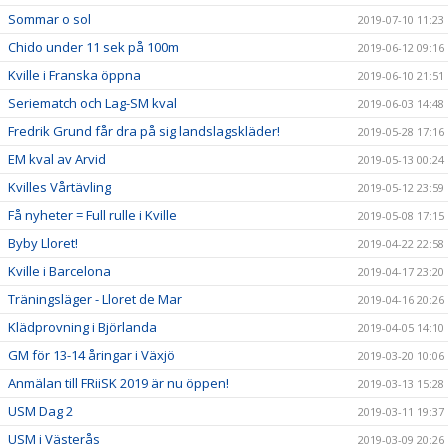
Sommar o sol
2019-07-10 11:23
Chido under 11 sek på 100m
2019-06-12 09:16
Kville i Franska öppna
2019-06-10 21:51
Seriematch och Lag-SM kval
2019-06-03 14:48
Fredrik Grund får dra på sig landslagskläder!
2019-05-28 17:16
EM kval av Arvid
2019-05-13 00:24
Kvilles Vårtävling
2019-05-12 23:59
Få nyheter = Full rulle i Kville
2019-05-08 17:15
Byby Lloret!
2019-04-22 22:58
Kville i Barcelona
2019-04-17 23:20
Träningsläger - Lloret de Mar
2019-04-16 20:26
Klädprovning i Björlanda
2019-04-05 14:10
GM för 13-14 åringar i Växjö
2019-03-20 10:06
Anmälan till FRiiSK 2019 är nu öppen!
2019-03-13 15:28
USM Dag 2
2019-03-11 19:37
USM i Västerås
2019-03-09 20:26