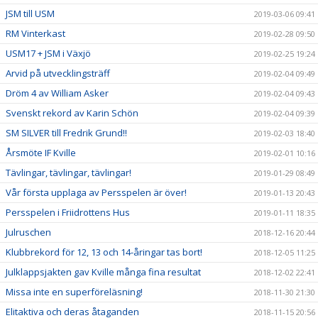
JSM till USM
2019-03-06 09:41
RM Vinterkast
2019-02-28 09:50
USM17 + JSM i Växjö
2019-02-25 19:24
Arvid på utvecklingsträff
2019-02-04 09:49
Dröm 4 av William Asker
2019-02-04 09:43
Svenskt rekord av Karin Schön
2019-02-04 09:39
SM SILVER till Fredrik Grund!!
2019-02-03 18:40
Årsmöte IF Kville
2019-02-01 10:16
Tävlingar, tävlingar, tävlingar!
2019-01-29 08:49
Vår första upplaga av Persspelen är över!
2019-01-13 20:43
Persspelen i Friidrottens Hus
2019-01-11 18:35
Julruschen
2018-12-16 20:44
Klubbrekord för 12, 13 och 14-åringar tas bort!
2018-12-05 11:25
Julklappsjakten gav Kville många fina resultat
2018-12-02 22:41
Missa inte en superföreläsning!
2018-11-30 21:30
Elitaktiva och deras åtaganden
2018-11-15 20:56