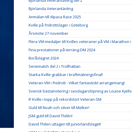
Björlanda veterantävling del 2
Björlanda Veterantävling
Anmälan till Alpaca Race 2025
Kville på fridrottsläger i Göteborg
Årsmöte 27 november
Flera VM-medaljer till Kvilles veteraner på VM i Marathon i
Fina prestationer på terräng-DM 2024
Boråslägret 2024
Seriematch del 2 i Trollhättan
Starka Kville-grabbar i kraftmätningsfinal!
Veteran-VM i friidrott - Vilket fantastiskt arrangemang!
Svensk bästanotering i sexdagarslöpning av Louise Kjells
IF Kville i topp på rekordstort Veteran-SM
Guld till Noah och silver till Melker!
JSM-guld till David Thilén!
David Thilen uttagen till juniorlandslaget!