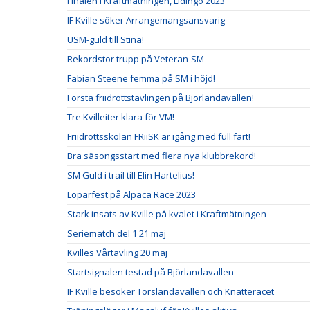
Finalen i Kraftmätningen, Lidingö 2023
IF Kville söker Arrangemangsansvarig
USM-guld till Stina!
Rekordstor trupp på Veteran-SM
Fabian Steene femma på SM i höjd!
Första friidrottstävlingen på Björlandavallen!
Tre Kvilleiter klara för VM!
Friidrottsskolan FRiiSK är igång med full fart!
Bra säsongsstart med flera nya klubbrekord!
SM Guld i trail till Elin Hartelius!
Löparfest på Alpaca Race 2023
Stark insats av Kville på kvalet i Kraftmätningen
Seriematch del 1 21 maj
Kvilles Vårtävling 20 maj
Startsignalen testad på Björlandavallen
IF Kville besöker Torslandavallen och Knatteracet