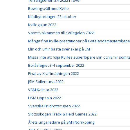
Terrängserien 3:4 2022 i Tuve
Bowlingkväll med Kville
Klädbytardagen 23 oktober
Kvillegalan 2022
Varmt välkommen till Kvillegalan 2022!
Många fina Kville-prestationer på Götalandsmästerskapen
Elin och Emir bästa svenskar på EM
Missa inte att följa Kvilles superlöpare Elin och Emir som t
Boråslägret 3-4 september 2022
Final av Kraftmätningen 2022
JSM Sollentuna 2022
VSM Kalmar 2022
USM Uppsala 2022
Svenska Friidrottscupen 2022
Slottsskogen Track & Field Games 2022
Årets unga ledare på SM i Norrköping