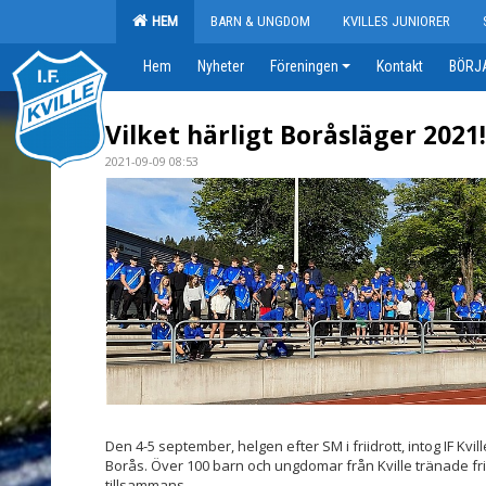
HEM
BARN & UNGDOM
KVILLES JUNIORER
Hem
Nyheter
Föreningen
Kontakt
BÖRJA
Vilket härligt Boråsläger 2021!
2021-09-09 08:53
Den 4-5 september, helgen efter SM i friidrott, intog IF Kvi
Borås. Över 100 barn och ungdomar från Kville tränade fri
tillsammans.