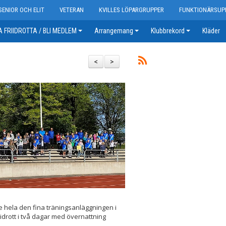
SENIOR OCH ELIT
VETERAN
KVILLES LÖPARGRUPPER
FUNKTIONÄRSUP
 FRIIDROTTA / BLI MEDLEM
Arrangemang
Klubbrekord
Kläder
<
>
lle hela den fina träningsanläggningen i
idrott i två dagar med övernattning