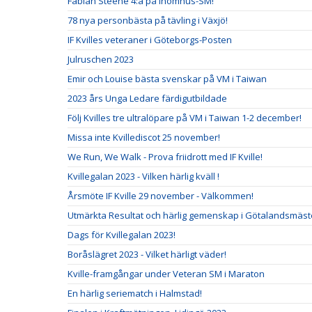
Fabian Steene 4:a på Inomhus-SM!
78 nya personbästa på tävling i Växjö!
IF Kvilles veteraner i Göteborgs-Posten
Julruschen 2023
Emir och Louise bästa svenskar på VM i Taiwan
2023 års Unga Ledare färdigutbildade
Följ Kvilles tre ultralöpare på VM i Taiwan 1-2 december!
Missa inte Kvillediscot 25 november!
We Run, We Walk - Prova friidrott med IF Kville!
Kvillegalan 2023 - Vilken härlig kväll !
Årsmöte IF Kville 29 november - Välkommen!
Utmärkta Resultat och härlig gemenskap i Götalandsmäste
Dags för Kvillegalan 2023!
Boråslägret 2023 - Vilket härligt väder!
Kville-framgångar under Veteran SM i Maraton
En härlig seriematch i Halmstad!