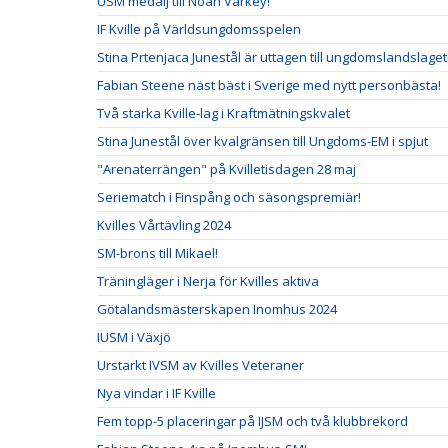
USM medalj till Noah Varkey!
IF Kville på Världsungdomsspelen
Stina Prtenjaca Junestål är uttagen till ungdomslandslaget
Fabian Steene näst bäst i Sverige med nytt personbästa!
Två starka Kville-lag i Kraftmätningskvalet
Stina Junestål över kvalgränsen till Ungdoms-EM i spjut
"Arenaterrängen" på Kvilletisdagen 28 maj
Seriematch i Finspång och säsongspremiär!
Kvilles Vårtävling 2024
SM-brons till Mikael!
Träningläger i Nerja för Kvilles aktiva
Götalandsmästerskapen Inomhus 2024
IUSM i Växjö
Urstarkt IVSM av Kvilles Veteraner
Nya vindar i IF Kville
Fem topp-5 placeringar på IJSM och två klubbrekord