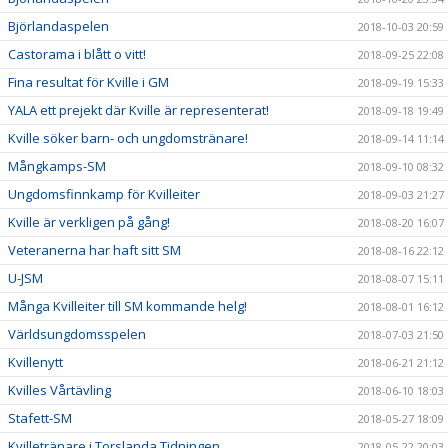
Björlandaspelen
2018-10-03 20:59
Castorama i blått o vitt!
2018-09-25 22:08
Fina resultat för Kville i GM
2018-09-19 15:33
YALA ett prejekt där Kville är representerat!
2018-09-18 19:49
Kville söker barn- och ungdomstränare!
2018-09-14 11:14
Mångkamps-SM
2018-09-10 08:32
Ungdomsfinnkamp för Kvilleiter
2018-09-03 21:27
Kville är verkligen på gång!
2018-08-20 16:07
Veteranerna har haft sitt SM
2018-08-16 22:12
U-JSM
2018-08-07 15:11
Många Kvilleiter till SM kommande helg!
2018-08-01 16:12
Världsungdomsspelen
2018-07-03 21:50
Kvillenytt
2018-06-21 21:12
Kvilles Vårtävling
2018-06-10 18:03
Stafett-SM
2018-05-27 18:09
Kvilletränare i Torslanda Tidningen
2018-05-22 20:03