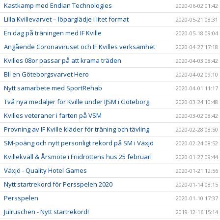
Kastkamp med Endian Technologies
2020-06-02 01:42
Lilla Kvillevarvet – löparglädje i litet format
2020-05-21 08:31
En dag på träningen med IF Kville
2020-05-18 09:04
Angående Coronaviruset och IF Kvilles verksamhet
2020-04-27 17:18
Kvilles 08or passar på att krama träden
2020-04-03 08:42
Bli en Göteborgsvarvet Hero
2020-04-02 09:10
Nytt samarbete med SportRehab
2020-04-01 11:17
Två nya medaljer för Kville under IJSM i Göteborg.
2020-03-24 10:48
Kvilles veteraner i farten på VSM
2020-03-02 08:42
Provning av IF Kville kläder för träning och tävling
2020-02-28 08:50
SM-poäng och nytt personligt rekord på SM i Växjö
2020-02-24 08:52
Kvillekväll & Årsmöte i Friidrottens hus 25 februari
2020-01-27 09:44
Växjö - Quality Hotel Games
2020-01-21 12:56
Nytt startrekord för Persspelen 2020
2020-01-14 08:15
Persspelen
2020-01-10 17:37
Julruschen - Nytt startrekord!
2019-12-16 15:14