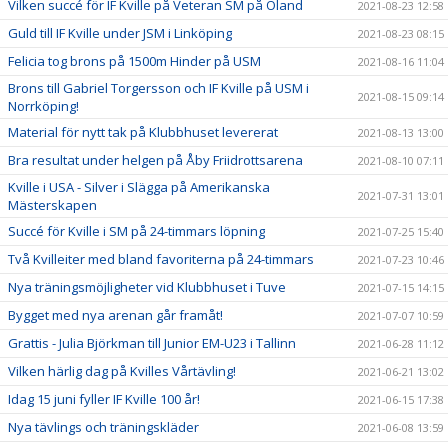
Vilken succé för IF Kville på Veteran SM på Öland
2021-08-23 12:58
Guld till IF Kville under JSM i Linköping
2021-08-23 08:15
Felicia tog brons på 1500m Hinder på USM
2021-08-16 11:04
Brons till Gabriel Torgersson och IF Kville på USM i
2021-08-15 09:14
Norrköping!
Material för nytt tak på Klubbhuset levererat
2021-08-13 13:00
Bra resultat under helgen på Åby Friidrottsarena
2021-08-10 07:11
Kville i USA - Silver i Slägga på Amerikanska
2021-07-31 13:01
Mästerskapen
Succé för Kville i SM på 24-timmars löpning
2021-07-25 15:40
Två Kvilleiter med bland favoriterna på 24-timmars
2021-07-23 10:46
Nya träningsmöjligheter vid Klubbhuset i Tuve
2021-07-15 14:15
Bygget med nya arenan går framåt!
2021-07-07 10:59
Grattis - Julia Björkman till Junior EM-U23 i Tallinn
2021-06-28 11:12
Vilken härlig dag på Kvilles Vårtävling!
2021-06-21 13:02
Idag 15 juni fyller IF Kville 100 år!
2021-06-15 17:38
Nya tävlings och träningskläder
2021-06-08 13:59