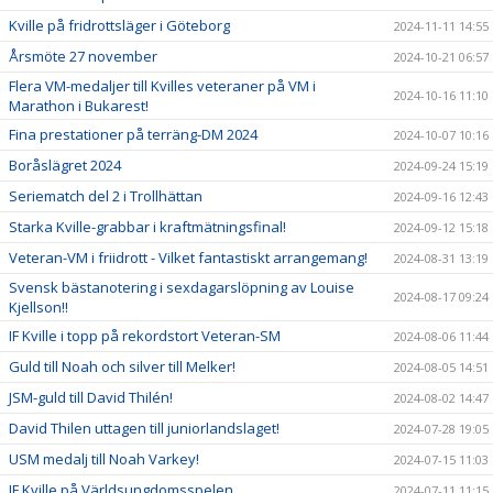
Kville på fridrottsläger i Göteborg
2024-11-11 14:55
Årsmöte 27 november
2024-10-21 06:57
Flera VM-medaljer till Kvilles veteraner på VM i
2024-10-16 11:10
Marathon i Bukarest!
Fina prestationer på terräng-DM 2024
2024-10-07 10:16
Boråslägret 2024
2024-09-24 15:19
Seriematch del 2 i Trollhättan
2024-09-16 12:43
Starka Kville-grabbar i kraftmätningsfinal!
2024-09-12 15:18
Veteran-VM i friidrott - Vilket fantastiskt arrangemang!
2024-08-31 13:19
Svensk bästanotering i sexdagarslöpning av Louise
2024-08-17 09:24
Kjellson!!
IF Kville i topp på rekordstort Veteran-SM
2024-08-06 11:44
Guld till Noah och silver till Melker!
2024-08-05 14:51
JSM-guld till David Thilén!
2024-08-02 14:47
David Thilen uttagen till juniorlandslaget!
2024-07-28 19:05
USM medalj till Noah Varkey!
2024-07-15 11:03
IF Kville på Världsungdomsspelen
2024-07-11 11:15