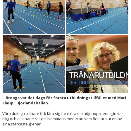
BOKNINGAR
I lördags var det dags för första utbildningstillfället med Mari
Klaup i Björlandahallen.
Våra duktiga tränare fick lära sig lite extra om höjdhopp, energin var
hög och alla hade roligt tillsammans med Mari som fick lära ut en av
sina starkaste grenar!