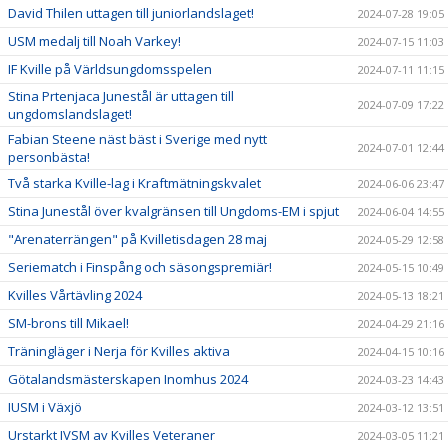
David Thilen uttagen till juniorlandslaget!
2024-07-28 19:05
USM medalj till Noah Varkey!
2024-07-15 11:03
IF Kville på Världsungdomsspelen
2024-07-11 11:15
Stina Prtenjaca Junestål är uttagen till
2024-07-09 17:22
ungdomslandslaget!
Fabian Steene näst bäst i Sverige med nytt
2024-07-01 12:44
personbästa!
Två starka Kville-lag i Kraftmätningskvalet
2024-06-06 23:47
Stina Junestål över kvalgränsen till Ungdoms-EM i spjut
2024-06-04 14:55
"Arenaterrängen" på Kvilletisdagen 28 maj
2024-05-29 12:58
Seriematch i Finspång och säsongspremiär!
2024-05-15 10:49
Kvilles Vårtävling 2024
2024-05-13 18:21
SM-brons till Mikael!
2024-04-29 21:16
Träningläger i Nerja för Kvilles aktiva
2024-04-15 10:16
Götalandsmästerskapen Inomhus 2024
2024-03-23 14:43
IUSM i Växjö
2024-03-12 13:51
Urstarkt IVSM av Kvilles Veteraner
2024-03-05 11:21