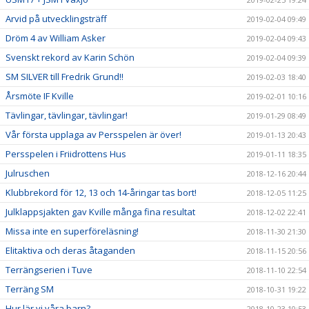
Arvid på utvecklingsträff
2019-02-04 09:49
Dröm 4 av William Asker
2019-02-04 09:43
Svenskt rekord av Karin Schön
2019-02-04 09:39
SM SILVER till Fredrik Grund!!
2019-02-03 18:40
Årsmöte IF Kville
2019-02-01 10:16
Tävlingar, tävlingar, tävlingar!
2019-01-29 08:49
Vår första upplaga av Persspelen är över!
2019-01-13 20:43
Persspelen i Friidrottens Hus
2019-01-11 18:35
Julruschen
2018-12-16 20:44
Klubbrekord för 12, 13 och 14-åringar tas bort!
2018-12-05 11:25
Julklappsjakten gav Kville många fina resultat
2018-12-02 22:41
Missa inte en superföreläsning!
2018-11-30 21:30
Elitaktiva och deras åtaganden
2018-11-15 20:56
Terrängserien i Tuve
2018-11-10 22:54
Terräng SM
2018-10-31 19:22
Hur lär vi våra barn?
2018-10-23 10:53