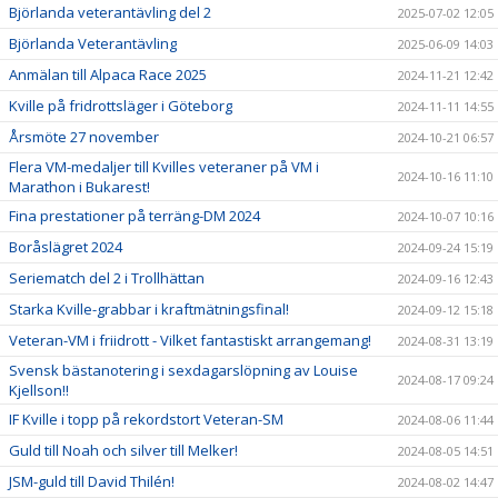
Björlanda veterantävling del 2
2025-07-02 12:05
Björlanda Veterantävling
2025-06-09 14:03
Anmälan till Alpaca Race 2025
2024-11-21 12:42
Kville på fridrottsläger i Göteborg
2024-11-11 14:55
Årsmöte 27 november
2024-10-21 06:57
Flera VM-medaljer till Kvilles veteraner på VM i
2024-10-16 11:10
Marathon i Bukarest!
Fina prestationer på terräng-DM 2024
2024-10-07 10:16
Boråslägret 2024
2024-09-24 15:19
Seriematch del 2 i Trollhättan
2024-09-16 12:43
Starka Kville-grabbar i kraftmätningsfinal!
2024-09-12 15:18
Veteran-VM i friidrott - Vilket fantastiskt arrangemang!
2024-08-31 13:19
Svensk bästanotering i sexdagarslöpning av Louise
2024-08-17 09:24
Kjellson!!
IF Kville i topp på rekordstort Veteran-SM
2024-08-06 11:44
Guld till Noah och silver till Melker!
2024-08-05 14:51
JSM-guld till David Thilén!
2024-08-02 14:47