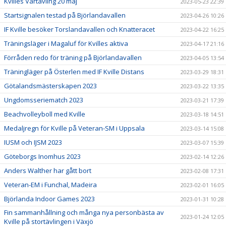
Kvilles Vårtävling 20 maj
2023-05-23 22:39
Startsignalen testad på Björlandavallen
2023-04-26 10:26
IF Kville besöker Torslandavallen och Knatteracet
2023-04-22 16:25
Träningsläger i Magaluf för Kvilles aktiva
2023-04-17 21:16
Förråden redo för träning på Björlandavallen
2023-04-05 13:54
Träningläger på Österlen med IF Kville Distans
2023-03-29 18:31
Götalandsmästerskapen 2023
2023-03-22 13:35
Ungdomsseriematch 2023
2023-03-21 17:39
Beachvolleyboll med Kville
2023-03-18 14:51
Medaljregn för Kville på Veteran-SM i Uppsala
2023-03-14 15:08
IUSM och IJSM 2023
2023-03-07 15:39
Göteborgs Inomhus 2023
2023-02-14 12:26
Anders Walther har gått bort
2023-02-08 17:31
Veteran-EM i Funchal, Madeira
2023-02-01 16:05
Björlanda Indoor Games 2023
2023-01-31 10:28
Fin sammanhållning och många nya personbästa av
2023-01-24 12:05
Kville på stortävlingen i Växjö