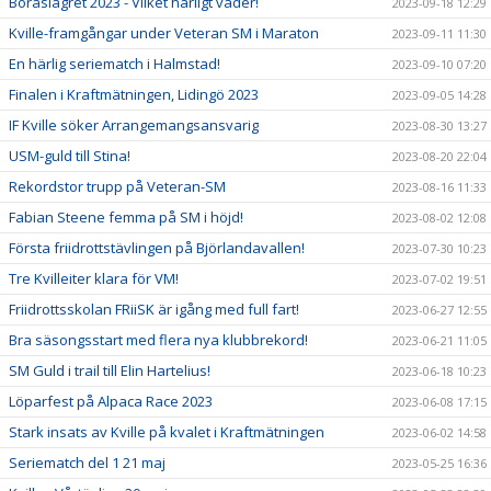
Boråslägret 2023 - Vilket härligt väder!
2023-09-18 12:29
Kville-framgångar under Veteran SM i Maraton
2023-09-11 11:30
En härlig seriematch i Halmstad!
2023-09-10 07:20
Finalen i Kraftmätningen, Lidingö 2023
2023-09-05 14:28
IF Kville söker Arrangemangsansvarig
2023-08-30 13:27
USM-guld till Stina!
2023-08-20 22:04
Rekordstor trupp på Veteran-SM
2023-08-16 11:33
Fabian Steene femma på SM i höjd!
2023-08-02 12:08
Första friidrottstävlingen på Björlandavallen!
2023-07-30 10:23
Tre Kvilleiter klara för VM!
2023-07-02 19:51
Friidrottsskolan FRiiSK är igång med full fart!
2023-06-27 12:55
Bra säsongsstart med flera nya klubbrekord!
2023-06-21 11:05
SM Guld i trail till Elin Hartelius!
2023-06-18 10:23
Löparfest på Alpaca Race 2023
2023-06-08 17:15
Stark insats av Kville på kvalet i Kraftmätningen
2023-06-02 14:58
Seriematch del 1 21 maj
2023-05-25 16:36