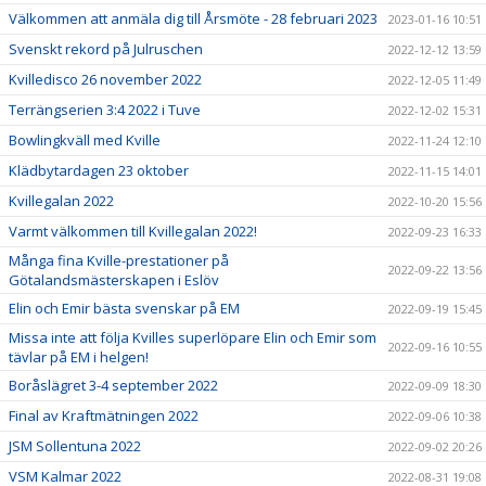
Välkommen att anmäla dig till Årsmöte - 28 februari 2023
2023-01-16 10:51
Svenskt rekord på Julruschen
2022-12-12 13:59
Kvilledisco 26 november 2022
2022-12-05 11:49
Terrängserien 3:4 2022 i Tuve
2022-12-02 15:31
Bowlingkväll med Kville
2022-11-24 12:10
Klädbytardagen 23 oktober
2022-11-15 14:01
Kvillegalan 2022
2022-10-20 15:56
Varmt välkommen till Kvillegalan 2022!
2022-09-23 16:33
Många fina Kville-prestationer på
2022-09-22 13:56
Götalandsmästerskapen i Eslöv
Elin och Emir bästa svenskar på EM
2022-09-19 15:45
Missa inte att följa Kvilles superlöpare Elin och Emir som
2022-09-16 10:55
tävlar på EM i helgen!
Boråslägret 3-4 september 2022
2022-09-09 18:30
Final av Kraftmätningen 2022
2022-09-06 10:38
JSM Sollentuna 2022
2022-09-02 20:26
VSM Kalmar 2022
2022-08-31 19:08