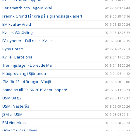
Seriematch och Lag-SM kval
2019-06-03 14:48
Fredrik Grund får dra på sig landslagskläder!
2019-05-28 17:16
EM kval av Arvid
2019-05-13 00:24
Kvilles Vårtävling
2019-05-12 23:59
Få nyheter = Full rulle i Kville
2019-05-08 17:15
Byby Lloret!
2019-04-22 22:58
Kville i Barcelona
2019-04-17 23:20
Träningsläger - Lloret de Mar
2019-04-16 20:26
Klädprovning i Björlanda
2019-04-05 14:10
GM för 13-14 åringar i Växjö
2019-03-20 10:06
Anmälan till FRiiSK 2019 är nu öppen!
2019-03-13 15:28
USM Dag 2
2019-03-11 19:37
USM i Västerås
2019-03-09 20:26
JSM till USM
2019-03-06 09:41
RM Vinterkast
2019-02-28 09:50
USM17 + JSM i Växjö
2019-02-25 19:24