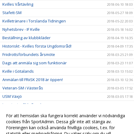
Kvilles Vårtävling
2018-06-10 18:03
Stafett-SM
2018-05-27 18:09
Kvilletränare i Torslanda Tidningen
2018-05-22 20:03
Nyhetsbrev - IF Kville
2018-05-18 16:02
Beställning av klubbkläder
2018-04-19 16:35
Historiskt - Kvilles första Ungdomsråd!
2018-04-09 17:35
Friidrottsförbundets årsmöte
2018-03-25 21:09
Dags att anmäla sig som funktionär
2018-03-23 11:07
Kville i Götalands
2018-03-13 15:02
Anmälan till FRiiSK 2018 är öppen!
2018-03-10 12:36
Veteran-SM i Västerås
2018-03-05 17:52
USM Växjö
2018-03-05 17:18
Inne junior SM - Dag 1
2018-02-25 00:08
Kallelse till Årsmöte
2018-02-13 21:00
För att hemsidan ska fungera korrekt använder vi nödvändiga
Stafett-SM
cookies från SportAdmin. Dessa går inte att stänga av.
2017-07-02 18:38
Föreningen kan också använda frivilliga cookies, t.ex. för
Vårträning
2017-07-02 18:37
statistik eller marknadsföring. Du väljer själv om du vill