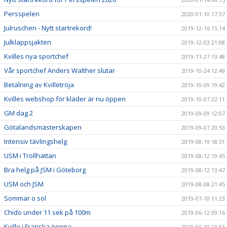
Persspelen
2020-01-10 17:37
Julruschen - Nytt startrekord!
2019-12-16 15:14
Julklappsjakten
2019-12-03 21:08
Kvilles nya sportchef
2019-11-27 13:48
Vår sportchef Anders Walther slutar
2019-10-24 12:49
Betalning av Kvilletröja
2019-10-09 19:42
Kvilles webshop för kläder är nu öppen
2019-10-07 22:11
GM dag 2
2019-09-09 12:07
Götalandsmästerskapen
2019-09-07 20:53
Intensiv tävlingshelg
2019-08-19 18:31
USM i Trollhättan
2019-08-12 19:45
Bra helg på JSM i Göteborg
2019-08-12 13:47
USM och JSM
2019-08-08 21:45
Sommar o sol
2019-07-10 11:23
Chido under 11 sek på 100m
2019-06-12 09:16
Kville i Franska öppna
2019-06-10 21:51