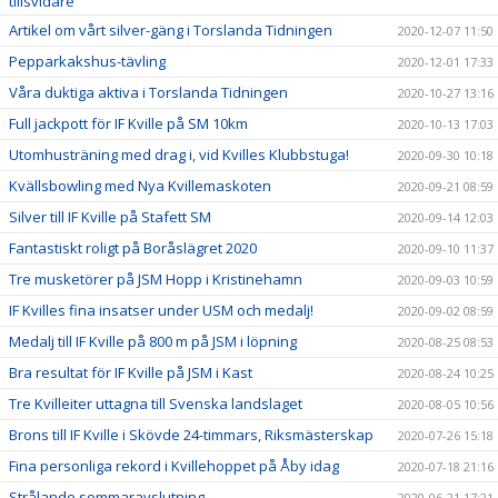
tillsvidare
Artikel om vårt silver-gäng i Torslanda Tidningen
2020-12-07 11:50
Pepparkakshus-tävling
2020-12-01 17:33
Våra duktiga aktiva i Torslanda Tidningen
2020-10-27 13:16
Full jackpott för IF Kville på SM 10km
2020-10-13 17:03
Utomhusträning med drag i, vid Kvilles Klubbstuga!
2020-09-30 10:18
Kvällsbowling med Nya Kvillemaskoten
2020-09-21 08:59
Silver till IF Kville på Stafett SM
2020-09-14 12:03
Fantastiskt roligt på Boråslägret 2020
2020-09-10 11:37
Tre musketörer på JSM Hopp i Kristinehamn
2020-09-03 10:59
IF Kvilles fina insatser under USM och medalj!
2020-09-02 08:59
Medalj till IF Kville på 800 m på JSM i löpning
2020-08-25 08:53
Bra resultat för IF Kville på JSM i Kast
2020-08-24 10:25
Tre Kvilleiter uttagna till Svenska landslaget
2020-08-05 10:56
Brons till IF Kville i Skövde 24-timmars, Riksmästerskap
2020-07-26 15:18
Fina personliga rekord i Kvillehoppet på Åby idag
2020-07-18 21:16
Strålande sommaravslutning
2020-06-21 17:21