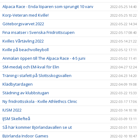
Alpaca Race - Enda löparen som sprungit 10 varv
2022-05-25 14:40
Korp-Veteran med Kville!
2022-05-25 10:22
Göteborgsvarvet 2022
2022-05-22 14:34
Fina insatser i Svenska Friidrottscupen
2022-05-17 08:40
Kvilles Vårtävling 2022
2022-05-14 21:22
Kville på beachvolleyboll
2022-05-12 17:11
Anmälan öppen till The Alpaca Race - 4-5 juni
2022-05-02 11:41
SM-medalj och EM-kval för Elin
2022-04-27 12:24
Träning i stafett på Slottsskogsvallen
2022-04-23 14:20
Klädbytardagen
2022-04-09 19:08
Städning av klubbstugan
2022-03-22 15:33
Ny friidrottsskola - Kville Athlethics Clinic
2022-03-17 17:06
IUSM 2022
2022-03-14 10:18
IJSM Skellefteå
2022-03-09 13:11
Så här kommer Björlandavallen se ut
2022-03-01 13:11
Björlanda Indoor Games
2022-02-10 10:47