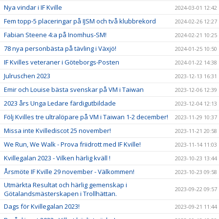
Nya vindar i IF Kville
2024-03-01 12:42
Fem topp-5 placeringar på IJSM och två klubbrekord
2024-02-26 12:27
Fabian Steene 4:a på Inomhus-SM!
2024-02-21 10:25
78 nya personbästa på tävling i Växjö!
2024-01-25 10:50
IF Kvilles veteraner i Göteborgs-Posten
2024-01-22 14:38
Julruschen 2023
2023-12-13 16:31
Emir och Louise bästa svenskar på VM i Taiwan
2023-12-06 12:39
2023 års Unga Ledare färdigutbildade
2023-12-04 12:13
Följ Kvilles tre ultralöpare på VM i Taiwan 1-2 december!
2023-11-29 10:37
Missa inte Kvillediscot 25 november!
2023-11-21 20:58
We Run, We Walk - Prova friidrott med IF Kville!
2023-11-14 11:03
Kvillegalan 2023 - Vilken härlig kväll !
2023-10-23 13:44
Årsmöte IF Kville 29 november - Välkommen!
2023-10-23 09:58
Utmärkta Resultat och härlig gemenskap i
2023-09-22 09:57
Götalandsmästerskapen i Trollhättan.
Dags för Kvillegalan 2023!
2023-09-21 11:44