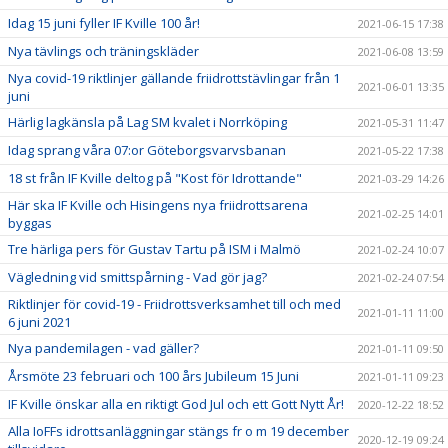
Idag 15 juni fyller IF Kville 100 år!
2021-06-15 17:38
Nya tävlings och träningskläder
2021-06-08 13:59
Nya covid-19 riktlinjer gällande friidrottstävlingar från 1
2021-06-01 13:35
juni
Härlig lagkänsla på Lag SM kvalet i Norrköping
2021-05-31 11:47
Idag sprang våra 07:or Göteborgsvarvsbanan
2021-05-22 17:38
18 st från IF Kville deltog på "Kost för Idrottande"
2021-03-29 14:26
Här ska IF Kville och Hisingens nya friidrottsarena
2021-02-25 14:01
byggas
Tre härliga pers för Gustav Tartu på ISM i Malmö
2021-02-24 10:07
Vägledning vid smittspårning - Vad gör jag?
2021-02-24 07:54
Riktlinjer för covid-19 - Friidrottsverksamhet till och med
2021-01-11 11:00
6 juni 2021
Nya pandemilagen - vad gäller?
2021-01-11 09:50
Årsmöte 23 februari och 100 års Jubileum 15 Juni
2021-01-11 09:23
IF Kville önskar alla en riktigt God Jul och ett Gott Nytt År!
2020-12-22 18:52
Alla IoFFs idrottsanläggningar stängs fr o m 19 december
2020-12-19 09:24