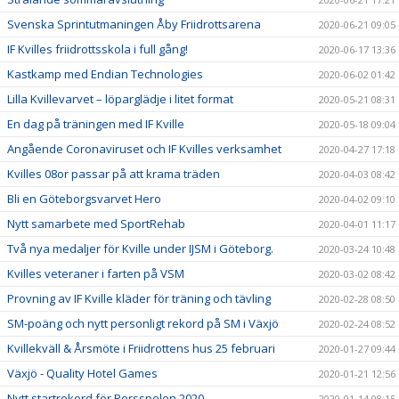
Svenska Sprintutmaningen Åby Friidrottsarena
2020-06-21 09:05
IF Kvilles friidrottsskola i full gång!
2020-06-17 13:36
Kastkamp med Endian Technologies
2020-06-02 01:42
Lilla Kvillevarvet – löparglädje i litet format
2020-05-21 08:31
En dag på träningen med IF Kville
2020-05-18 09:04
Angående Coronaviruset och IF Kvilles verksamhet
2020-04-27 17:18
Kvilles 08or passar på att krama träden
2020-04-03 08:42
Bli en Göteborgsvarvet Hero
2020-04-02 09:10
Nytt samarbete med SportRehab
2020-04-01 11:17
Två nya medaljer för Kville under IJSM i Göteborg.
2020-03-24 10:48
Kvilles veteraner i farten på VSM
2020-03-02 08:42
Provning av IF Kville kläder för träning och tävling
2020-02-28 08:50
SM-poäng och nytt personligt rekord på SM i Växjö
2020-02-24 08:52
Kvillekväll & Årsmöte i Friidrottens hus 25 februari
2020-01-27 09:44
Växjö - Quality Hotel Games
2020-01-21 12:56
Nytt startrekord för Persspelen 2020
2020-01-14 08:15