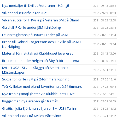
Nya medaljer till Kvilles Veteraner - Härligt!
2021-09-13 08:56
Vilket härligt Boråsläger 2021!
2021-09-09 08:53
Vilken succé för IF Kville på Veteran SM på Öland
2021-08-23 12:58
Guld till IF Kville under JSM i Linköping
2021-08-23 08:15
Felicia tog brons på 1500m Hinder på USM
2021-08-16 11:04
Brons till Gabriel Torgersson och IF Kville på USM i
2021-08-15 09:14
Norrköping!
Material för nytt tak på Klubbhuset levererat
2021-08-13 13:00
Bra resultat under helgen på Åby Friidrottsarena
2021-08-10 07:11
Kville i USA - Silver i Slägga på Amerikanska
2021-07-31 13:01
Mästerskapen
Succé för Kville i SM på 24-timmars löpning
2021-07-25 15:40
Två Kvilleiter med bland favoriterna på 24-timmars
2021-07-23 10:46
Nya träningsmöjligheter vid Klubbhuset i Tuve
2021-07-15 14:15
Bygget med nya arenan går framåt!
2021-07-07 10:59
Grattis - Julia Björkman till Junior EM-U23 i Tallinn
2021-06-28 11:12
Vilken härlig dag på Kvilles Vårtävling!
2021-06-21 13:02