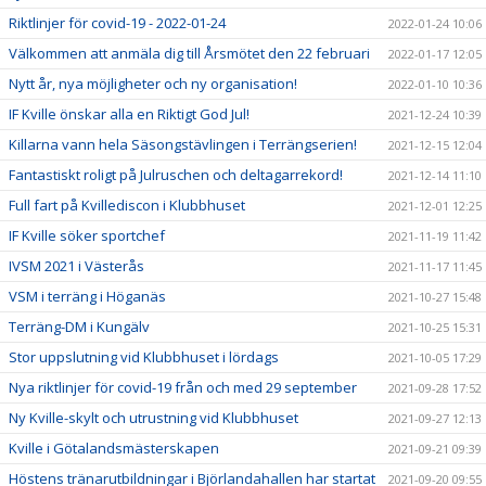
Riktlinjer för covid-19 - 2022-01-24
2022-01-24 10:06
Välkommen att anmäla dig till Årsmötet den 22 februari
2022-01-17 12:05
Nytt år, nya möjligheter och ny organisation!
2022-01-10 10:36
IF Kville önskar alla en Riktigt God Jul!
2021-12-24 10:39
Killarna vann hela Säsongstävlingen i Terrängserien!
2021-12-15 12:04
Fantastiskt roligt på Julruschen och deltagarrekord!
2021-12-14 11:10
Full fart på Kvillediscon i Klubbhuset
2021-12-01 12:25
IF Kville söker sportchef
2021-11-19 11:42
IVSM 2021 i Västerås
2021-11-17 11:45
VSM i terräng i Höganäs
2021-10-27 15:48
Terräng-DM i Kungälv
2021-10-25 15:31
Stor uppslutning vid Klubbhuset i lördags
2021-10-05 17:29
Nya riktlinjer för covid-19 från och med 29 september
2021-09-28 17:52
Ny Kville-skylt och utrustning vid Klubbhuset
2021-09-27 12:13
Kville i Götalandsmästerskapen
2021-09-21 09:39
Höstens tränarutbildningar i Björlandahallen har startat
2021-09-20 09:55