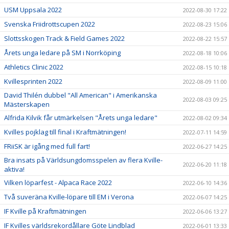
USM Uppsala 2022
2022-08-30 17:22
Svenska Friidrottscupen 2022
2022-08-23 15:06
Slottsskogen Track & Field Games 2022
2022-08-22 15:57
Årets unga ledare på SM i Norrköping
2022-08-18 10:06
Athletics Clinic 2022
2022-08-15 10:18
Kvillesprinten 2022
2022-08-09 11:00
David Thilén dubbel "All American" i Amerikanska
2022-08-03 09:25
Mästerskapen
Alfrida Kilvik får utmärkelsen "Årets unga ledare"
2022-08-02 09:34
Kvilles pojklag till final i Kraftmätningen!
2022-07-11 14:59
FRiiSK är igång med full fart!
2022-06-27 14:25
Bra insats på Världsungdomsspelen av flera Kville-
2022-06-20 11:18
aktiva!
Vilken löparfest - Alpaca Race 2022
2022-06-10 14:36
Två suveräna Kville-löpare till EM i Verona
2022-06-07 14:25
IF Kville på Kraftmätningen
2022-06-06 13:27
IF Kvilles världsrekordållare Göte Lindblad
2022-06-01 13:33