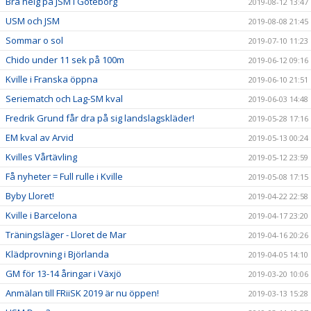
Bra helg på JSM i Göteborg
2019-08-12 13:47
USM och JSM
2019-08-08 21:45
Sommar o sol
2019-07-10 11:23
Chido under 11 sek på 100m
2019-06-12 09:16
Kville i Franska öppna
2019-06-10 21:51
Seriematch och Lag-SM kval
2019-06-03 14:48
Fredrik Grund får dra på sig landslagskläder!
2019-05-28 17:16
EM kval av Arvid
2019-05-13 00:24
Kvilles Vårtävling
2019-05-12 23:59
Få nyheter = Full rulle i Kville
2019-05-08 17:15
Byby Lloret!
2019-04-22 22:58
Kville i Barcelona
2019-04-17 23:20
Träningsläger - Lloret de Mar
2019-04-16 20:26
Klädprovning i Björlanda
2019-04-05 14:10
GM för 13-14 åringar i Växjö
2019-03-20 10:06
Anmälan till FRiiSK 2019 är nu öppen!
2019-03-13 15:28