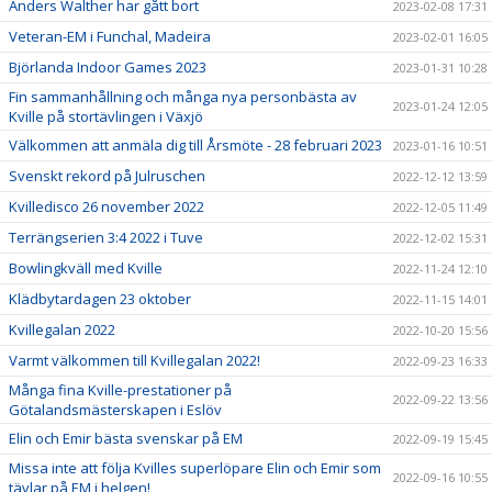
Anders Walther har gått bort
2023-02-08 17:31
Veteran-EM i Funchal, Madeira
2023-02-01 16:05
Björlanda Indoor Games 2023
2023-01-31 10:28
Fin sammanhållning och många nya personbästa av
2023-01-24 12:05
Kville på stortävlingen i Växjö
Välkommen att anmäla dig till Årsmöte - 28 februari 2023
2023-01-16 10:51
Svenskt rekord på Julruschen
2022-12-12 13:59
Kvilledisco 26 november 2022
2022-12-05 11:49
Terrängserien 3:4 2022 i Tuve
2022-12-02 15:31
Bowlingkväll med Kville
2022-11-24 12:10
Klädbytardagen 23 oktober
2022-11-15 14:01
Kvillegalan 2022
2022-10-20 15:56
Varmt välkommen till Kvillegalan 2022!
2022-09-23 16:33
Många fina Kville-prestationer på
2022-09-22 13:56
Götalandsmästerskapen i Eslöv
Elin och Emir bästa svenskar på EM
2022-09-19 15:45
Missa inte att följa Kvilles superlöpare Elin och Emir som
2022-09-16 10:55
tävlar på EM i helgen!