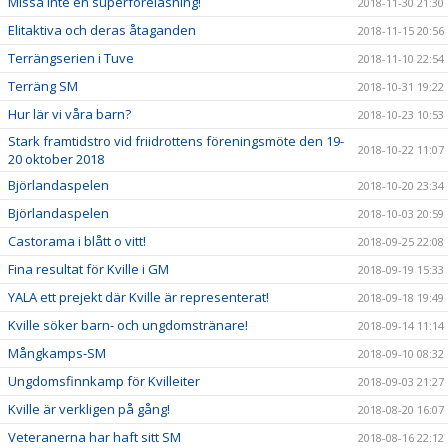
Missa inte en superföreläsning!
2018-11-30 21:30
Elitaktiva och deras åtaganden
2018-11-15 20:56
Terrängserien i Tuve
2018-11-10 22:54
Terräng SM
2018-10-31 19:22
Hur lär vi våra barn?
2018-10-23 10:53
Stark framtidstro vid friidrottens föreningsmöte den 19-
2018-10-22 11:07
20 oktober 2018
Björlandaspelen
2018-10-20 23:34
Björlandaspelen
2018-10-03 20:59
Castorama i blått o vitt!
2018-09-25 22:08
Fina resultat för Kville i GM
2018-09-19 15:33
YALA ett prejekt där Kville är representerat!
2018-09-18 19:49
Kville söker barn- och ungdomstränare!
2018-09-14 11:14
Mångkamps-SM
2018-09-10 08:32
Ungdomsfinnkamp för Kvilleiter
2018-09-03 21:27
Kville är verkligen på gång!
2018-08-20 16:07
Veteranerna har haft sitt SM
2018-08-16 22:12