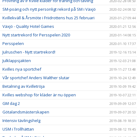
Provning av IF Kville kläder för träning och tävling
2020-02-28 08:50
SM-poäng och nytt personligt rekord på SM i Växjö
2020-02-24 08:52
Kvillekväll & Årsmöte i Friidrottens hus 25 februari
2020-01-27 09:44
Växjö - Quality Hotel Games
2020-01-21 12:56
Nytt startrekord för Persspelen 2020
2020-01-14 08:15
Persspelen
2020-01-10 17:37
Julruschen - Nytt startrekord!
2019-12-16 15:14
Julklappsjakten
2019-12-03 21:08
Kvilles nya sportchef
2019-11-27 13:48
Vår sportchef Anders Walther slutar
2019-10-24 12:49
Betalning av Kvilletröja
2019-10-09 19:42
Kvilles webshop för kläder är nu öppen
2019-10-07 22:11
GM dag 2
2019-09-09 12:07
Götalandsmästerskapen
2019-09-07 20:53
Intensiv tävlingshelg
2019-08-19 18:31
USM i Trollhättan
2019-08-12 19:45