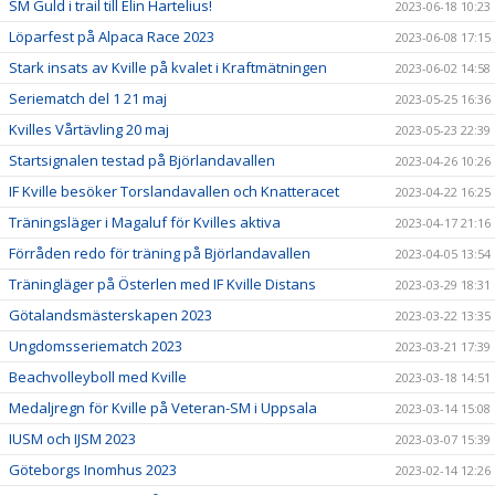
SM Guld i trail till Elin Hartelius!
2023-06-18 10:23
Löparfest på Alpaca Race 2023
2023-06-08 17:15
Stark insats av Kville på kvalet i Kraftmätningen
2023-06-02 14:58
Seriematch del 1 21 maj
2023-05-25 16:36
Kvilles Vårtävling 20 maj
2023-05-23 22:39
Startsignalen testad på Björlandavallen
2023-04-26 10:26
IF Kville besöker Torslandavallen och Knatteracet
2023-04-22 16:25
Träningsläger i Magaluf för Kvilles aktiva
2023-04-17 21:16
Förråden redo för träning på Björlandavallen
2023-04-05 13:54
Träningläger på Österlen med IF Kville Distans
2023-03-29 18:31
Götalandsmästerskapen 2023
2023-03-22 13:35
Ungdomsseriematch 2023
2023-03-21 17:39
Beachvolleyboll med Kville
2023-03-18 14:51
Medaljregn för Kville på Veteran-SM i Uppsala
2023-03-14 15:08
IUSM och IJSM 2023
2023-03-07 15:39
Göteborgs Inomhus 2023
2023-02-14 12:26