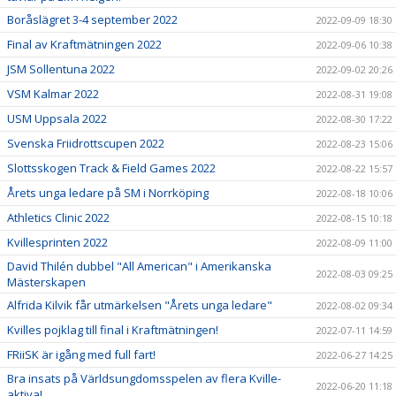
Boråslägret 3-4 september 2022
2022-09-09 18:30
Final av Kraftmätningen 2022
2022-09-06 10:38
JSM Sollentuna 2022
2022-09-02 20:26
VSM Kalmar 2022
2022-08-31 19:08
USM Uppsala 2022
2022-08-30 17:22
Svenska Friidrottscupen 2022
2022-08-23 15:06
Slottsskogen Track & Field Games 2022
2022-08-22 15:57
Årets unga ledare på SM i Norrköping
2022-08-18 10:06
Athletics Clinic 2022
2022-08-15 10:18
Kvillesprinten 2022
2022-08-09 11:00
David Thilén dubbel "All American" i Amerikanska
2022-08-03 09:25
Mästerskapen
Alfrida Kilvik får utmärkelsen "Årets unga ledare"
2022-08-02 09:34
Kvilles pojklag till final i Kraftmätningen!
2022-07-11 14:59
FRiiSK är igång med full fart!
2022-06-27 14:25
Bra insats på Världsungdomsspelen av flera Kville-
2022-06-20 11:18
aktiva!