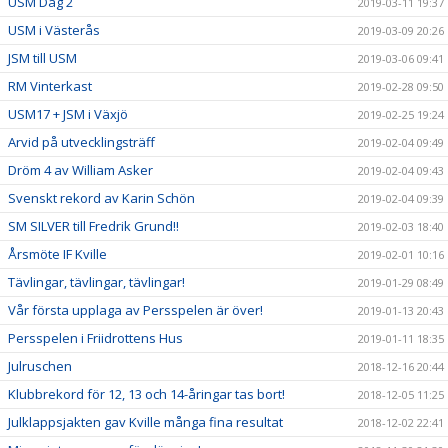
USM Dag 2
2019-03-11 19:37
USM i Västerås
2019-03-09 20:26
JSM till USM
2019-03-06 09:41
RM Vinterkast
2019-02-28 09:50
USM17 + JSM i Växjö
2019-02-25 19:24
Arvid på utvecklingsträff
2019-02-04 09:49
Dröm 4 av William Asker
2019-02-04 09:43
Svenskt rekord av Karin Schön
2019-02-04 09:39
SM SILVER till Fredrik Grund!!
2019-02-03 18:40
Årsmöte IF Kville
2019-02-01 10:16
Tävlingar, tävlingar, tävlingar!
2019-01-29 08:49
Vår första upplaga av Persspelen är över!
2019-01-13 20:43
Persspelen i Friidrottens Hus
2019-01-11 18:35
Julruschen
2018-12-16 20:44
Klubbrekord för 12, 13 och 14-åringar tas bort!
2018-12-05 11:25
Julklappsjakten gav Kville många fina resultat
2018-12-02 22:41