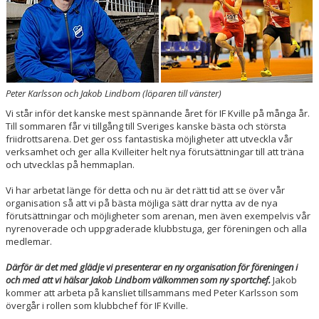
BOKNINGAR
Peter Karlsson och Jakob Lindbom (löparen till vänster)
Vi står inför det kanske mest spännande året för IF Kville på många år.
Till sommaren får vi tillgång till Sveriges kanske bästa och största
friidrottsarena. Det ger oss fantastiska möjligheter att utveckla vår
verksamhet och ger alla Kvilleiter helt nya förutsättningar till att träna
och utvecklas på hemmaplan.
Vi har arbetat länge för detta och nu är det rätt tid att se över vår
organisation så att vi på bästa möjliga sätt drar nytta av de nya
förutsättningar och möjligheter som arenan, men även exempelvis vår
nyrenoverade och uppgraderade klubbstuga, ger föreningen och alla
medlemar.
Därför är det med glädje vi presenterar en ny organisation för föreningen i
och med att vi hälsar Jakob Lindbom välkommen som ny sportchef.
Jakob
kommer att arbeta på kansliet tillsammans med Peter Karlsson som
övergår i rollen som klubbchef för IF Kville.