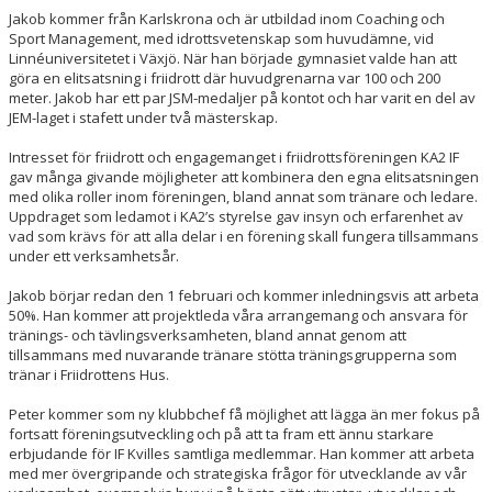
Jakob kommer från Karlskrona och är utbildad inom Coaching och
Sport Management, med idrottsvetenskap som huvudämne, vid
Linnéuniversitetet i Växjö. När han började gymnasiet valde han att
göra en elitsatsning i friidrott där huvudgrenarna var 100 och 200
meter. Jakob har ett par JSM-medaljer på kontot och har varit en del av
JEM-laget i stafett under två mästerskap.
Intresset för friidrott och engagemanget i friidrottsföreningen KA2 IF
gav många givande möjligheter att kombinera den egna elitsatsningen
med olika roller inom föreningen, bland annat som tränare och ledare.
Uppdraget som ledamot i KA2’s styrelse gav insyn och erfarenhet av
vad som krävs för att alla delar i en förening skall fungera tillsammans
under ett verksamhetsår.
Jakob börjar redan den 1 februari och kommer inledningsvis att arbeta
50%. Han kommer att projektleda våra arrangemang och ansvara för
tränings- och tävlingsverksamheten, bland annat genom att
tillsammans med nuvarande tränare stötta träningsgrupperna som
tränar i Friidrottens Hus.
Peter kommer som ny klubbchef få möjlighet att lägga än mer fokus på
fortsatt föreningsutveckling och på att ta fram ett ännu starkare
erbjudande för IF Kvilles samtliga medlemmar. Han kommer att arbeta
med mer övergripande och strategiska frågor för utvecklande av vår