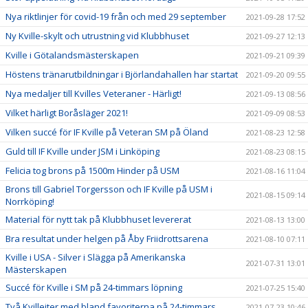
Nya riktlinjer för covid-19 från och med 29 september
2021-09-28 17:52
Ny Kville-skylt och utrustning vid Klubbhuset
2021-09-27 12:13
Kville i Götalandsmästerskapen
2021-09-21 09:39
Höstens tränarutbildningar i Björlandahallen har startat
2021-09-20 09:55
Nya medaljer till Kvilles Veteraner - Härligt!
2021-09-13 08:56
Vilket härligt Boråsläger 2021!
2021-09-09 08:53
Vilken succé för IF Kville på Veteran SM på Öland
2021-08-23 12:58
Guld till IF Kville under JSM i Linköping
2021-08-23 08:15
Felicia tog brons på 1500m Hinder på USM
2021-08-16 11:04
Brons till Gabriel Torgersson och IF Kville på USM i
2021-08-15 09:14
Norrköping!
Material för nytt tak på Klubbhuset levererat
2021-08-13 13:00
Bra resultat under helgen på Åby Friidrottsarena
2021-08-10 07:11
Kville i USA - Silver i Slägga på Amerikanska
2021-07-31 13:01
Mästerskapen
Succé för Kville i SM på 24-timmars löpning
2021-07-25 15:40
Två Kvilleiter med bland favoriterna på 24-timmars
2021-07-23 10:46