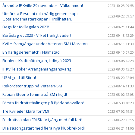
Årsmöte IF Kville 29 november - Välkommen!
2023-10-23 09:58
Utmärkta Resultat och härlig gemenskap i
2023-09-22 09:57
Götalandsmästerskapen i Trollhättan.
Dags för Kvillegalan 2023!
2023-09-21 11:44
Boråslägret 2023 - Vilket härligt väder!
2023-09-18 12:29
Kville-framgångar under Veteran SM i Maraton
2023-09-11 11:30
En härlig seriematch i Halmstad!
2023-09-10 07:20
Finalen i Kraftmätningen, Lidingö 2023
2023-09-05 14:28
IF Kville söker Arrangemangsansvarig
2023-08-30 13:27
USM-guld till Stina!
2023-08-20 22:04
Rekordstor trupp på Veteran-SM
2023-08-16 11:33
Fabian Steene femma på SM i höjd!
2023-08-02 12:08
Första friidrottstävlingen på Björlandavallen!
2023-07-30 10:23
Tre Kvilleiter klara för VM!
2023-07-02 19:51
Friidrottsskolan FRiiSK är igång med full fart!
2023-06-27 12:55
Bra säsongsstart med flera nya klubbrekord!
2023-06-21 11:05