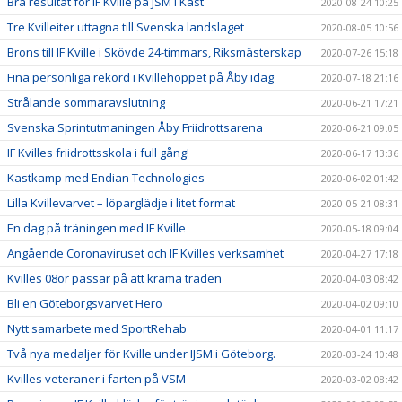
Bra resultat för IF Kville på JSM i Kast
2020-08-24 10:25
Tre Kvilleiter uttagna till Svenska landslaget
2020-08-05 10:56
Brons till IF Kville i Skövde 24-timmars, Riksmästerskap
2020-07-26 15:18
Fina personliga rekord i Kvillehoppet på Åby idag
2020-07-18 21:16
Strålande sommaravslutning
2020-06-21 17:21
Svenska Sprintutmaningen Åby Friidrottsarena
2020-06-21 09:05
IF Kvilles friidrottsskola i full gång!
2020-06-17 13:36
Kastkamp med Endian Technologies
2020-06-02 01:42
Lilla Kvillevarvet – löparglädje i litet format
2020-05-21 08:31
En dag på träningen med IF Kville
2020-05-18 09:04
Angående Coronaviruset och IF Kvilles verksamhet
2020-04-27 17:18
Kvilles 08or passar på att krama träden
2020-04-03 08:42
Bli en Göteborgsvarvet Hero
2020-04-02 09:10
Nytt samarbete med SportRehab
2020-04-01 11:17
Två nya medaljer för Kville under IJSM i Göteborg.
2020-03-24 10:48
Kvilles veteraner i farten på VSM
2020-03-02 08:42