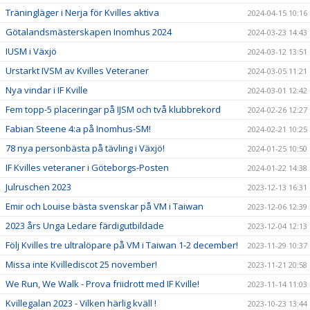
Träningläger i Nerja för Kvilles aktiva
2024-04-15 10:16
Götalandsmästerskapen Inomhus 2024
2024-03-23 14:43
IUSM i Växjö
2024-03-12 13:51
Urstarkt IVSM av Kvilles Veteraner
2024-03-05 11:21
Nya vindar i IF Kville
2024-03-01 12:42
Fem topp-5 placeringar på IJSM och två klubbrekord
2024-02-26 12:27
Fabian Steene 4:a på Inomhus-SM!
2024-02-21 10:25
78 nya personbästa på tävling i Växjö!
2024-01-25 10:50
IF Kvilles veteraner i Göteborgs-Posten
2024-01-22 14:38
Julruschen 2023
2023-12-13 16:31
Emir och Louise bästa svenskar på VM i Taiwan
2023-12-06 12:39
2023 års Unga Ledare färdigutbildade
2023-12-04 12:13
Följ Kvilles tre ultralöpare på VM i Taiwan 1-2 december!
2023-11-29 10:37
Missa inte Kvillediscot 25 november!
2023-11-21 20:58
We Run, We Walk - Prova friidrott med IF Kville!
2023-11-14 11:03
Kvillegalan 2023 - Vilken härlig kväll !
2023-10-23 13:44