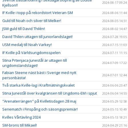
Svensk bästanotering i sexdagarslöpning av Louise
2024-08-17 09:24
Kjellson!!
IF Kville i topp på rekordstort Veteran-SM
2024-08-06 11:44
Guld till Noah och silver till Melker!
2024-08-05 14:51
JSM-guld till David Thilén!
2024-08-02 14:47
David Thilen uttagen till juniorlandslaget!
2024-07-28 19:05
USM medalj till Noah Varkey!
2024-07-15 11:03
IF Kville på Världsungdomsspelen
2024-07-11 11:15
Stina Prtenjaca Junestål är uttagen till
2024-07-09 17:22
ungdomslandslaget!
Fabian Steene näst bäst i Sverige med nytt
2024-07-01 12:44
personbästa!
Två starka Kville-lag i Kraftmätningskvalet
2024-06-06 23:47
Stina Junestål över kvalgränsen till Ungdoms-EM i spjut
2024-06-04 14:55
"Arenaterrängen" på Kvilletisdagen 28 maj
2024-05-29 12:58
Seriematch i Finspång och säsongspremiär!
2024-05-15 10:49
Kvilles Vårtävling 2024
2024-05-13 18:21
SM-brons till Mikael!
2024-04-29 21:16