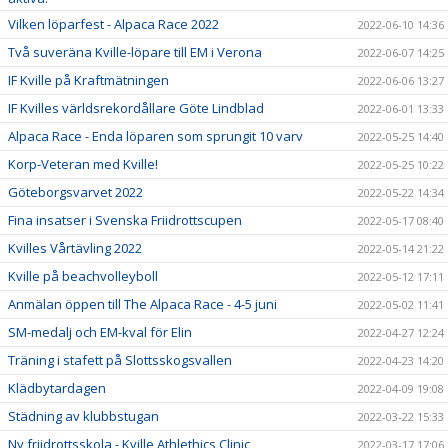
Vilken löparfest - Alpaca Race 2022
2022-06-10 14:36
Två suveräna Kville-löpare till EM i Verona
2022-06-07 14:25
IF Kville på Kraftmätningen
2022-06-06 13:27
IF Kvilles världsrekordållare Göte Lindblad
2022-06-01 13:33
Alpaca Race - Enda löparen som sprungit 10 varv
2022-05-25 14:40
Korp-Veteran med Kville!
2022-05-25 10:22
Göteborgsvarvet 2022
2022-05-22 14:34
Fina insatser i Svenska Friidrottscupen
2022-05-17 08:40
Kvilles Vårtävling 2022
2022-05-14 21:22
Kville på beachvolleyboll
2022-05-12 17:11
Anmälan öppen till The Alpaca Race - 4-5 juni
2022-05-02 11:41
SM-medalj och EM-kval för Elin
2022-04-27 12:24
Träning i stafett på Slottsskogsvallen
2022-04-23 14:20
Klädbytardagen
2022-04-09 19:08
Städning av klubbstugan
2022-03-22 15:33
Ny friidrottsskola - Kville Athlethics Clinic
2022-03-17 17:06