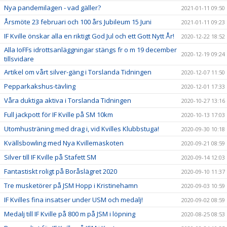
Nya pandemilagen - vad gäller?
2021-01-11 09:50
Årsmöte 23 februari och 100 års Jubileum 15 Juni
2021-01-11 09:23
IF Kville önskar alla en riktigt God Jul och ett Gott Nytt År!
2020-12-22 18:52
Alla IoFFs idrottsanläggningar stängs fr o m 19 december
2020-12-19 09:24
tillsvidare
Artikel om vårt silver-gäng i Torslanda Tidningen
2020-12-07 11:50
Pepparkakshus-tävling
2020-12-01 17:33
Våra duktiga aktiva i Torslanda Tidningen
2020-10-27 13:16
Full jackpott för IF Kville på SM 10km
2020-10-13 17:03
Utomhusträning med drag i, vid Kvilles Klubbstuga!
2020-09-30 10:18
Kvällsbowling med Nya Kvillemaskoten
2020-09-21 08:59
Silver till IF Kville på Stafett SM
2020-09-14 12:03
Fantastiskt roligt på Boråslägret 2020
2020-09-10 11:37
Tre musketörer på JSM Hopp i Kristinehamn
2020-09-03 10:59
IF Kvilles fina insatser under USM och medalj!
2020-09-02 08:59
Medalj till IF Kville på 800 m på JSM i löpning
2020-08-25 08:53