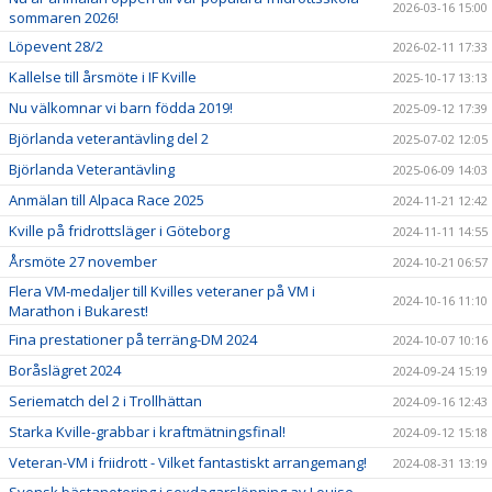
2026-03-16 15:00
sommaren 2026!
Löpevent 28/2
2026-02-11 17:33
Kallelse till årsmöte i IF Kville
2025-10-17 13:13
Nu välkomnar vi barn födda 2019!
2025-09-12 17:39
Björlanda veterantävling del 2
2025-07-02 12:05
Björlanda Veterantävling
2025-06-09 14:03
Anmälan till Alpaca Race 2025
2024-11-21 12:42
Kville på fridrottsläger i Göteborg
2024-11-11 14:55
Årsmöte 27 november
2024-10-21 06:57
Flera VM-medaljer till Kvilles veteraner på VM i
2024-10-16 11:10
Marathon i Bukarest!
Fina prestationer på terräng-DM 2024
2024-10-07 10:16
Boråslägret 2024
2024-09-24 15:19
Seriematch del 2 i Trollhättan
2024-09-16 12:43
Starka Kville-grabbar i kraftmätningsfinal!
2024-09-12 15:18
Veteran-VM i friidrott - Vilket fantastiskt arrangemang!
2024-08-31 13:19