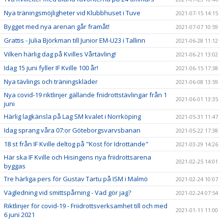
Nya träningsmöjligheter vid Klubbhuset i Tuve
2021-07-15 14:15
Bygget med nya arenan går framåt!
2021-07-07 10:59
Grattis - Julia Björkman till Junior EM-U23 i Tallinn
2021-06-28 11:12
Vilken härlig dag på Kvilles Vårtävling!
2021-06-21 13:02
Idag 15 juni fyller IF Kville 100 år!
2021-06-15 17:38
Nya tävlings och träningskläder
2021-06-08 13:59
Nya covid-19 riktlinjer gällande friidrottstävlingar från 1
2021-06-01 13:35
juni
Härlig lagkänsla på Lag SM kvalet i Norrköping
2021-05-31 11:47
Idag sprang våra 07:or Göteborgsvarvsbanan
2021-05-22 17:38
18 st från IF Kville deltog på "Kost för Idrottande"
2021-03-29 14:26
Här ska IF Kville och Hisingens nya friidrottsarena
2021-02-25 14:01
byggas
Tre härliga pers för Gustav Tartu på ISM i Malmö
2021-02-24 10:07
Vägledning vid smittspårning - Vad gör jag?
2021-02-24 07:54
Riktlinjer för covid-19 - Friidrottsverksamhet till och med
2021-01-11 11:00
6 juni 2021