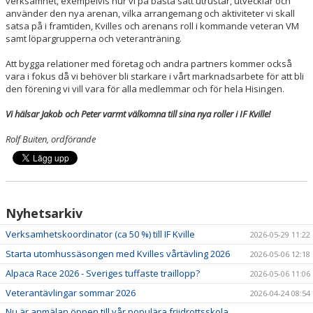
verksamhet, exempelvis hur vi på bästa sätt utrustar, utvecklar och
använder den nya arenan, vilka arrangemang och aktiviteter vi skall
satsa på i framtiden, Kvilles och arenans roll i kommande veteran VM
samt löpargrupperna och veteranträning.
Att bygga relationer med företag och andra partners kommer också
vara i fokus då vi behöver bli starkare i vårt marknadsarbete för att bli
den förening vi vill vara för alla medlemmar och för hela Hisingen.
Vi hälsar Jakob och Peter varmt välkomna till sina nya roller i IF Kville!
Rolf Buiten, ordförande
Nyhetsarkiv
Verksamhetskoordinator (ca 50 %) till IF Kville
2026-05-29 11:22
Starta utomhussäsongen med Kvilles vårtävling 2026
2026-05-06 12:18
Alpaca Race 2026 - Sveriges tuffaste traillopp?
2026-05-06 11:06
Veterantävlingar sommar 2026
2026-04-24 08:54
Nu är anmälan öppen till vår populära friidrottsskola