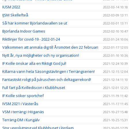
IUSM 2022
2022-03-14 10:18
IJSM Skellefteå
2022-03-09 13:11
Så här kommer Björlandavallen se ut
2022-03-01 13:11
Björlanda Indoor Games
2022-02-10 10:47
Riktlinjer för covid-19 - 2022-01-24
2022-01-24 10:06
Välkommen att anmäla dig till Årsmötet den 22 februari
2022-01-17 12:05
Nytt år, nya möjligheter och ny organisation!
2022-01-10 10:36
IF Kville önskar alla en Riktigt God Jul!
2021-12-24 10:39
Killarna vann hela Säsongstävlingen i Terrängserien!
2021-12-15 12:04
Fantastiskt roligt på Julruschen och deltagarrekord!
2021-12-14 11:10
Full fart på Kvillediscon i Klubbhuset
2021-12-01 12:25
IF Kville söker sportchef
2021-11-19 11:42
IVSM 2021 i Västerås
2021-11-17 11:45
VSM i terräng i Höganäs
2021-10-27 15:48
Terräng-DM i Kungälv
2021-10-25 15:31
Stor uppslutning vid Klubbhuset i lördags
2021-10-05 17:29