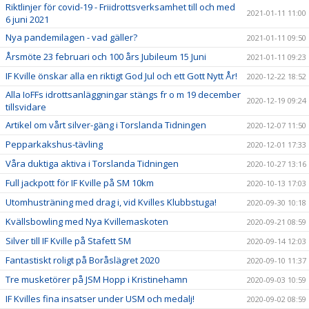
Riktlinjer för covid-19 - Friidrottsverksamhet till och med
2021-01-11 11:00
6 juni 2021
Nya pandemilagen - vad gäller?
2021-01-11 09:50
Årsmöte 23 februari och 100 års Jubileum 15 Juni
2021-01-11 09:23
IF Kville önskar alla en riktigt God Jul och ett Gott Nytt År!
2020-12-22 18:52
Alla IoFFs idrottsanläggningar stängs fr o m 19 december
2020-12-19 09:24
tillsvidare
Artikel om vårt silver-gäng i Torslanda Tidningen
2020-12-07 11:50
Pepparkakshus-tävling
2020-12-01 17:33
Våra duktiga aktiva i Torslanda Tidningen
2020-10-27 13:16
Full jackpott för IF Kville på SM 10km
2020-10-13 17:03
Utomhusträning med drag i, vid Kvilles Klubbstuga!
2020-09-30 10:18
Kvällsbowling med Nya Kvillemaskoten
2020-09-21 08:59
Silver till IF Kville på Stafett SM
2020-09-14 12:03
Fantastiskt roligt på Boråslägret 2020
2020-09-10 11:37
Tre musketörer på JSM Hopp i Kristinehamn
2020-09-03 10:59
IF Kvilles fina insatser under USM och medalj!
2020-09-02 08:59