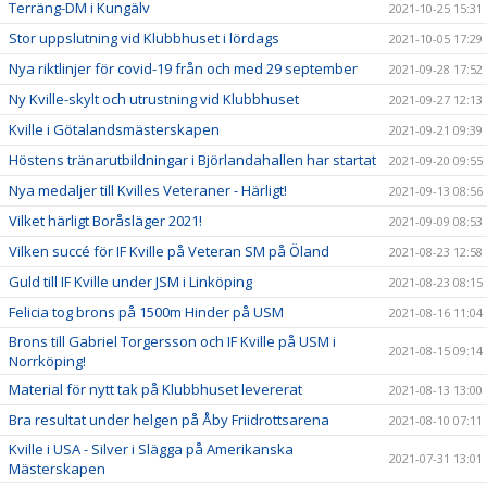
Terräng-DM i Kungälv
2021-10-25 15:31
Stor uppslutning vid Klubbhuset i lördags
2021-10-05 17:29
Nya riktlinjer för covid-19 från och med 29 september
2021-09-28 17:52
Ny Kville-skylt och utrustning vid Klubbhuset
2021-09-27 12:13
Kville i Götalandsmästerskapen
2021-09-21 09:39
Höstens tränarutbildningar i Björlandahallen har startat
2021-09-20 09:55
Nya medaljer till Kvilles Veteraner - Härligt!
2021-09-13 08:56
Vilket härligt Boråsläger 2021!
2021-09-09 08:53
Vilken succé för IF Kville på Veteran SM på Öland
2021-08-23 12:58
Guld till IF Kville under JSM i Linköping
2021-08-23 08:15
Felicia tog brons på 1500m Hinder på USM
2021-08-16 11:04
Brons till Gabriel Torgersson och IF Kville på USM i
2021-08-15 09:14
Norrköping!
Material för nytt tak på Klubbhuset levererat
2021-08-13 13:00
Bra resultat under helgen på Åby Friidrottsarena
2021-08-10 07:11
Kville i USA - Silver i Slägga på Amerikanska
2021-07-31 13:01
Mästerskapen