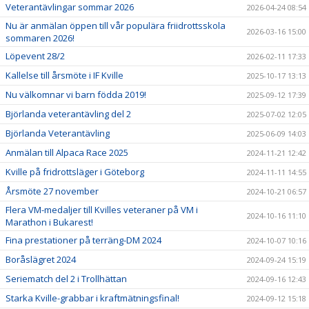
Veterantävlingar sommar 2026
2026-04-24 08:54
Nu är anmälan öppen till vår populära friidrottsskola
2026-03-16 15:00
sommaren 2026!
Löpevent 28/2
2026-02-11 17:33
Kallelse till årsmöte i IF Kville
2025-10-17 13:13
Nu välkomnar vi barn födda 2019!
2025-09-12 17:39
Björlanda veterantävling del 2
2025-07-02 12:05
Björlanda Veterantävling
2025-06-09 14:03
Anmälan till Alpaca Race 2025
2024-11-21 12:42
Kville på fridrottsläger i Göteborg
2024-11-11 14:55
Årsmöte 27 november
2024-10-21 06:57
Flera VM-medaljer till Kvilles veteraner på VM i
2024-10-16 11:10
Marathon i Bukarest!
Fina prestationer på terräng-DM 2024
2024-10-07 10:16
Boråslägret 2024
2024-09-24 15:19
Seriematch del 2 i Trollhättan
2024-09-16 12:43
Starka Kville-grabbar i kraftmätningsfinal!
2024-09-12 15:18