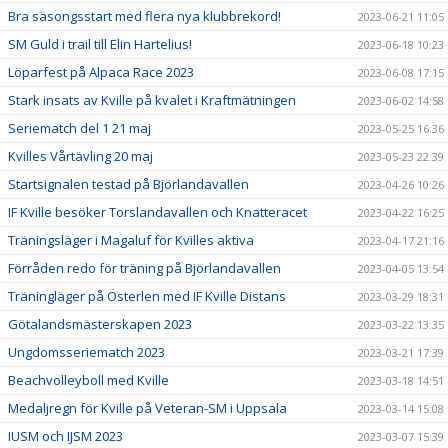
Bra säsongsstart med flera nya klubbrekord!
2023-06-21 11:05
SM Guld i trail till Elin Hartelius!
2023-06-18 10:23
Löparfest på Alpaca Race 2023
2023-06-08 17:15
Stark insats av Kville på kvalet i Kraftmätningen
2023-06-02 14:58
Seriematch del 1 21 maj
2023-05-25 16:36
Kvilles Vårtävling 20 maj
2023-05-23 22:39
Startsignalen testad på Björlandavallen
2023-04-26 10:26
IF Kville besöker Torslandavallen och Knatteracet
2023-04-22 16:25
Träningsläger i Magaluf för Kvilles aktiva
2023-04-17 21:16
Förråden redo för träning på Björlandavallen
2023-04-05 13:54
Träningläger på Österlen med IF Kville Distans
2023-03-29 18:31
Götalandsmästerskapen 2023
2023-03-22 13:35
Ungdomsseriematch 2023
2023-03-21 17:39
Beachvolleyboll med Kville
2023-03-18 14:51
Medaljregn för Kville på Veteran-SM i Uppsala
2023-03-14 15:08
IUSM och IJSM 2023
2023-03-07 15:39