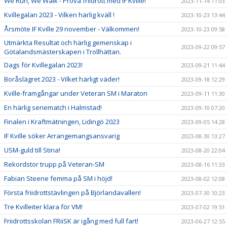
We Run, We Walk - Prova friidrott med IF Kville!
2023-11-14 11:03
Kvillegalan 2023 - Vilken härlig kväll !
2023-10-23 13:44
Årsmöte IF Kville 29 november - Välkommen!
2023-10-23 09:58
Utmärkta Resultat och härlig gemenskap i
2023-09-22 09:57
Götalandsmästerskapen i Trollhättan.
Dags för Kvillegalan 2023!
2023-09-21 11:44
Boråslägret 2023 - Vilket härligt väder!
2023-09-18 12:29
Kville-framgångar under Veteran SM i Maraton
2023-09-11 11:30
En härlig seriematch i Halmstad!
2023-09-10 07:20
Finalen i Kraftmätningen, Lidingö 2023
2023-09-05 14:28
IF Kville söker Arrangemangsansvarig
2023-08-30 13:27
USM-guld till Stina!
2023-08-20 22:04
Rekordstor trupp på Veteran-SM
2023-08-16 11:33
Fabian Steene femma på SM i höjd!
2023-08-02 12:08
Första friidrottstävlingen på Björlandavallen!
2023-07-30 10:23
Tre Kvilleiter klara för VM!
2023-07-02 19:51
Friidrottsskolan FRiiSK är igång med full fart!
2023-06-27 12:55