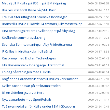
Medalj till IF Kville på 800 m på JSM i löpning
2020-08-25 08:53
Bra resultat för IF Kville på JSM i Kast
2020-08-24 10:25
Tre Kvilleiter uttagna till Svenska landslaget
2020-08-05 10:56
Brons till IF Kville i Skövde 24-timmars, Riksmästerskap
2020-07-26 15:18
Fina personliga rekord i Kvillehoppet på Åby idag
2020-07-18 21:16
Strålande sommaravslutning
2020-06-21 17:21
Svenska Sprintutmaningen Åby Friidrottsarena
2020-06-21 09:05
IF Kvilles friidrottsskola i full gång!
2020-06-17 13:36
Kastkamp med Endian Technologies
2020-06-02 01:42
Lilla Kvillevarvet – löparglädje i litet format
2020-05-21 08:31
En dag på träningen med IF Kville
2020-05-18 09:04
Angående Coronaviruset och IF Kvilles verksamhet
2020-04-27 17:18
Kvilles 08or passar på att krama träden
2020-04-03 08:42
Bli en Göteborgsvarvet Hero
2020-04-02 09:10
Nytt samarbete med SportRehab
2020-04-01 11:17
Två nya medaljer för Kville under IJSM i Göteborg.
2020-03-24 10:48