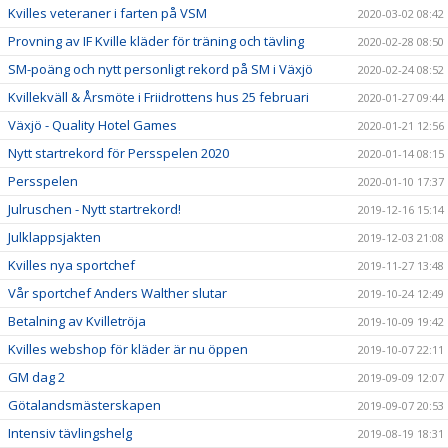
Kvilles veteraner i farten på VSM
2020-03-02 08:42
Provning av IF Kville kläder för träning och tävling
2020-02-28 08:50
SM-poäng och nytt personligt rekord på SM i Växjö
2020-02-24 08:52
Kvillekväll & Årsmöte i Friidrottens hus 25 februari
2020-01-27 09:44
Växjö - Quality Hotel Games
2020-01-21 12:56
Nytt startrekord för Persspelen 2020
2020-01-14 08:15
Persspelen
2020-01-10 17:37
Julruschen - Nytt startrekord!
2019-12-16 15:14
Julklappsjakten
2019-12-03 21:08
Kvilles nya sportchef
2019-11-27 13:48
Vår sportchef Anders Walther slutar
2019-10-24 12:49
Betalning av Kvilletröja
2019-10-09 19:42
Kvilles webshop för kläder är nu öppen
2019-10-07 22:11
GM dag 2
2019-09-09 12:07
Götalandsmästerskapen
2019-09-07 20:53
Intensiv tävlingshelg
2019-08-19 18:31