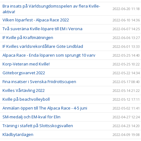
Bra insats på Världsungdomsspelen av flera Kville-
2022-06-20 11:18
aktiva!
Vilken löparfest - Alpaca Race 2022
2022-06-10 14:36
Två suveräna Kville-löpare till EM i Verona
2022-06-07 14:25
IF Kville på Kraftmätningen
2022-06-06 13:27
IF Kvilles världsrekordållare Göte Lindblad
2022-06-01 13:33
Alpaca Race - Enda löparen som sprungit 10 varv
2022-05-25 14:40
Korp-Veteran med Kville!
2022-05-25 10:22
Göteborgsvarvet 2022
2022-05-22 14:34
Fina insatser i Svenska Friidrottscupen
2022-05-17 08:40
Kvilles Vårtävling 2022
2022-05-14 21:22
Kville på beachvolleyboll
2022-05-12 17:11
Anmälan öppen till The Alpaca Race - 4-5 juni
2022-05-02 11:41
SM-medalj och EM-kval för Elin
2022-04-27 12:24
Träning i stafett på Slottsskogsvallen
2022-04-23 14:20
Klädbytardagen
2022-04-09 19:08