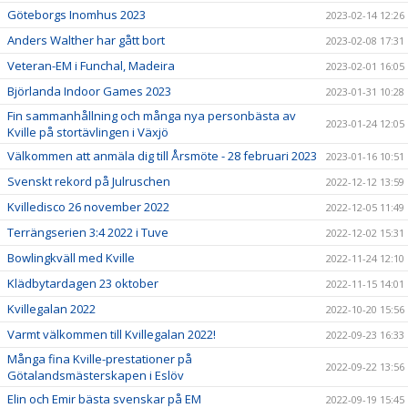
Göteborgs Inomhus 2023
2023-02-14 12:26
Anders Walther har gått bort
2023-02-08 17:31
Veteran-EM i Funchal, Madeira
2023-02-01 16:05
Björlanda Indoor Games 2023
2023-01-31 10:28
Fin sammanhållning och många nya personbästa av
2023-01-24 12:05
Kville på stortävlingen i Växjö
Välkommen att anmäla dig till Årsmöte - 28 februari 2023
2023-01-16 10:51
Svenskt rekord på Julruschen
2022-12-12 13:59
Kvilledisco 26 november 2022
2022-12-05 11:49
Terrängserien 3:4 2022 i Tuve
2022-12-02 15:31
Bowlingkväll med Kville
2022-11-24 12:10
Klädbytardagen 23 oktober
2022-11-15 14:01
Kvillegalan 2022
2022-10-20 15:56
Varmt välkommen till Kvillegalan 2022!
2022-09-23 16:33
Många fina Kville-prestationer på
2022-09-22 13:56
Götalandsmästerskapen i Eslöv
Elin och Emir bästa svenskar på EM
2022-09-19 15:45