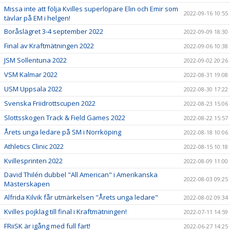
Missa inte att följa Kvilles superlöpare Elin och Emir som
2022-09-16 10:55
tävlar på EM i helgen!
Boråslägret 3-4 september 2022
2022-09-09 18:30
Final av Kraftmätningen 2022
2022-09-06 10:38
JSM Sollentuna 2022
2022-09-02 20:26
VSM Kalmar 2022
2022-08-31 19:08
USM Uppsala 2022
2022-08-30 17:22
Svenska Friidrottscupen 2022
2022-08-23 15:06
Slottsskogen Track & Field Games 2022
2022-08-22 15:57
Årets unga ledare på SM i Norrköping
2022-08-18 10:06
Athletics Clinic 2022
2022-08-15 10:18
Kvillesprinten 2022
2022-08-09 11:00
David Thilén dubbel "All American" i Amerikanska
2022-08-03 09:25
Mästerskapen
Alfrida Kilvik får utmärkelsen "Årets unga ledare"
2022-08-02 09:34
Kvilles pojklag till final i Kraftmätningen!
2022-07-11 14:59
FRiiSK är igång med full fart!
2022-06-27 14:25