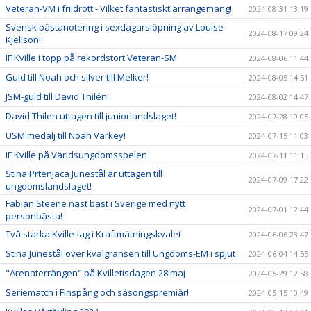
Veteran-VM i friidrott - Vilket fantastiskt arrangemang!
2024-08-31 13:19
Svensk bästanotering i sexdagarslöpning av Louise
2024-08-17 09:24
Kjellson!!
IF Kville i topp på rekordstort Veteran-SM
2024-08-06 11:44
Guld till Noah och silver till Melker!
2024-08-05 14:51
JSM-guld till David Thilén!
2024-08-02 14:47
David Thilen uttagen till juniorlandslaget!
2024-07-28 19:05
USM medalj till Noah Varkey!
2024-07-15 11:03
IF Kville på Världsungdomsspelen
2024-07-11 11:15
Stina Prtenjaca Junestål är uttagen till
2024-07-09 17:22
ungdomslandslaget!
Fabian Steene näst bäst i Sverige med nytt
2024-07-01 12:44
personbästa!
Två starka Kville-lag i Kraftmätningskvalet
2024-06-06 23:47
Stina Junestål över kvalgränsen till Ungdoms-EM i spjut
2024-06-04 14:55
"Arenaterrängen" på Kvilletisdagen 28 maj
2024-05-29 12:58
Seriematch i Finspång och säsongspremiär!
2024-05-15 10:49