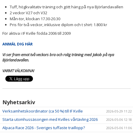
Tuff, högkvalitativ träning och gött häng på nya Björlandavallen
2 veckor V27 och V32
Mån-tor, klockan 17.30-20.30
Pris för två veckor, inklusive diplom och t shirt: 1.800 kr
För aktiva i IF Kville födda 2006 till 2009
ANMÄL DIG HÄR
Vi ser fram emot två veckors bra och rolig träning med Jakob på nya
Björlandavallen.
VARMT VÄLKOMNA!
Nyhetsarkiv
Verksamhetskoordinator (ca 50 %) till IF Kville
2026-05-29 11:22
Starta utomhussäsongen med Kvilles vårtävling 2026
2026-05-06 12:18
Alpaca Race 2026 - Sveriges tuffaste traillopp?
2026-05-06 11:06