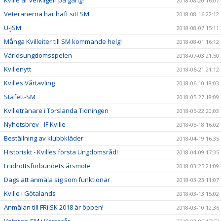
Kville är verkligen på gång!
2018-08-20 16:07
Veteranerna har haft sitt SM
2018-08-16 22:12
U-JSM
2018-08-07 15:11
Många Kvilleiter till SM kommande helg!
2018-08-01 16:12
Världsungdomsspelen
2018-07-03 21:50
Kvillenytt
2018-06-21 21:12
Kvilles Vårtävling
2018-06-10 18:03
Stafett-SM
2018-05-27 18:09
Kvilletränare i Torslanda Tidningen
2018-05-22 20:03
Nyhetsbrev - IF Kville
2018-05-18 16:02
Beställning av klubbkläder
2018-04-19 16:35
Historiskt - Kvilles första Ungdomsråd!
2018-04-09 17:35
Friidrottsförbundets årsmöte
2018-03-25 21:09
Dags att anmäla sig som funktionär
2018-03-23 11:07
Kville i Götalands
2018-03-13 15:02
Anmälan till FRiiSK 2018 är öppen!
2018-03-10 12:36