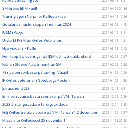
Kvilles Vårtävling 2024
2024-05-13 18:21
SM-brons till Mikael!
2024-04-29 21:16
Träningläger i Nerja för Kvilles aktiva
2024-04-15 10:16
Götalandsmästerskapen Inomhus 2024
2024-03-23 14:43
IUSM i Växjö
2024-03-12 13:51
Urstarkt IVSM av Kvilles Veteraner
2024-03-05 11:21
Nya vindar i IF Kville
2024-03-01 12:42
Fem topp-5 placeringar på IJSM och två klubbrekord
2024-02-26 12:27
Fabian Steene 4:a på Inomhus-SM!
2024-02-21 10:25
78 nya personbästa på tävling i Växjö!
2024-01-25 10:50
IF Kvilles veteraner i Göteborgs-Posten
2024-01-22 14:38
Julruschen 2023
2023-12-13 16:31
Emir och Louise bästa svenskar på VM i Taiwan
2023-12-06 12:39
2023 års Unga Ledare färdigutbildade
2023-12-04 12:13
Följ Kvilles tre ultralöpare på VM i Taiwan 1-2 december!
2023-11-29 10:37
Missa inte Kvillediscot 25 november!
2023-11-21 20:58