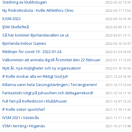
Städning av klubbstugan
2022-03-22 15:33
Ny friidrottsskola - Kville Athlethics Clinic
2022-03-17 17:06
IUSM 2022
2022-03-14 10:18
IJSM Skellefteå
2022-03-09 13:11
Så här kommer Björlandavallen se ut
2022-03-01 13:11
Björlanda Indoor Games
2022-02-10 10:47
Riktlinjer för covid-19 - 2022-01-24
2022-01-24 10:06
Välkommen att anmäla dig till Årsmötet den 22 februari
2022-01-17 12:05
Nytt år, nya möjligheter och ny organisation!
2022-01-10 10:36
IF Kville önskar alla en Riktigt God Jul!
2021-12-24 10:39
Killarna vann hela Säsongstävlingen i Terrängserien!
2021-12-15 12:04
Fantastiskt roligt på Julruschen och deltagarrekord!
2021-12-14 11:10
Full fart på Kvillediscon i Klubbhuset
2021-12-01 12:25
IF Kville söker sportchef
2021-11-19 11:42
IVSM 2021 i Västerås
2021-11-17 11:45
VSM i terräng i Höganäs
2021-10-27 15:48