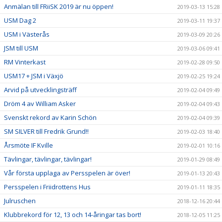
Anmälan till FRiiSK 2019 är nu öppen!
2019-03-13 15:28
USM Dag 2
2019-03-11 19:37
USM i Västerås
2019-03-09 20:26
JSM till USM
2019-03-06 09:41
RM Vinterkast
2019-02-28 09:50
USM17 + JSM i Växjö
2019-02-25 19:24
Arvid på utvecklingsträff
2019-02-04 09:49
Dröm 4 av William Asker
2019-02-04 09:43
Svenskt rekord av Karin Schön
2019-02-04 09:39
SM SILVER till Fredrik Grund!!
2019-02-03 18:40
Årsmöte IF Kville
2019-02-01 10:16
Tävlingar, tävlingar, tävlingar!
2019-01-29 08:49
Vår första upplaga av Persspelen är över!
2019-01-13 20:43
Persspelen i Friidrottens Hus
2019-01-11 18:35
Julruschen
2018-12-16 20:44
Klubbrekord för 12, 13 och 14-åringar tas bort!
2018-12-05 11:25