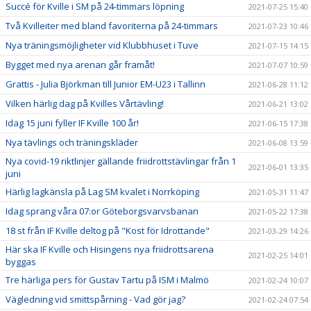
Succé för Kville i SM på 24-timmars löpning
2021-07-25 15:40
Två Kvilleiter med bland favoriterna på 24-timmars
2021-07-23 10:46
Nya träningsmöjligheter vid Klubbhuset i Tuve
2021-07-15 14:15
Bygget med nya arenan går framåt!
2021-07-07 10:59
Grattis - Julia Björkman till Junior EM-U23 i Tallinn
2021-06-28 11:12
Vilken härlig dag på Kvilles Vårtävling!
2021-06-21 13:02
Idag 15 juni fyller IF Kville 100 år!
2021-06-15 17:38
Nya tävlings och träningskläder
2021-06-08 13:59
Nya covid-19 riktlinjer gällande friidrottstävlingar från 1
2021-06-01 13:35
juni
Härlig lagkänsla på Lag SM kvalet i Norrköping
2021-05-31 11:47
Idag sprang våra 07:or Göteborgsvarvsbanan
2021-05-22 17:38
18 st från IF Kville deltog på "Kost för Idrottande"
2021-03-29 14:26
Här ska IF Kville och Hisingens nya friidrottsarena
2021-02-25 14:01
byggas
Tre härliga pers för Gustav Tartu på ISM i Malmö
2021-02-24 10:07
Vägledning vid smittspårning - Vad gör jag?
2021-02-24 07:54