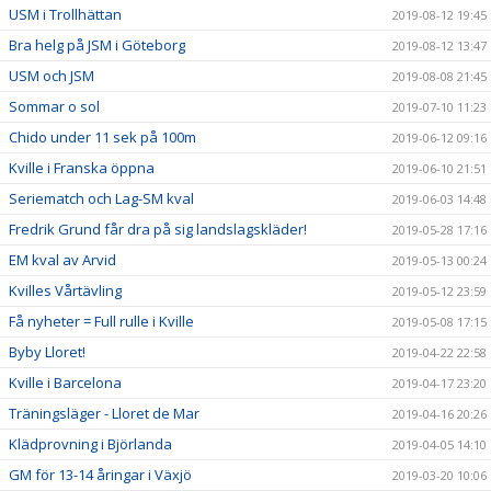
USM i Trollhättan
2019-08-12 19:45
Bra helg på JSM i Göteborg
2019-08-12 13:47
USM och JSM
2019-08-08 21:45
Sommar o sol
2019-07-10 11:23
Chido under 11 sek på 100m
2019-06-12 09:16
Kville i Franska öppna
2019-06-10 21:51
Seriematch och Lag-SM kval
2019-06-03 14:48
Fredrik Grund får dra på sig landslagskläder!
2019-05-28 17:16
EM kval av Arvid
2019-05-13 00:24
Kvilles Vårtävling
2019-05-12 23:59
Få nyheter = Full rulle i Kville
2019-05-08 17:15
Byby Lloret!
2019-04-22 22:58
Kville i Barcelona
2019-04-17 23:20
Träningsläger - Lloret de Mar
2019-04-16 20:26
Klädprovning i Björlanda
2019-04-05 14:10
GM för 13-14 åringar i Växjö
2019-03-20 10:06