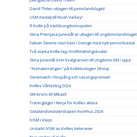
JSM-guld till David Thilén!
David Thilen uttagen till juniorlandslaget!
USM medalj till Noah Varkey!
IF Kville på Världsungdomsspelen
Stina Prtenjaca Junestål är uttagen till ungdomslandslaget
Fabian Steene näst bäst i Sverige med nytt personbästa!
Två starka Kville-lag i Kraftmätningskvalet
Stina Junestål över kvalgränsen till Ungdoms-EM i spjut
"Arenaterrängen" på Kvilletisdagen 28 maj
Seriematch i Finspång och säsongspremiär!
Kvilles Vårtävling 2024
SM-brons till Mikael!
Träningläger i Nerja för Kvilles aktiva
Götalandsmästerskapen Inomhus 2024
IUSM i Växjö
Urstarkt IVSM av Kvilles Veteraner