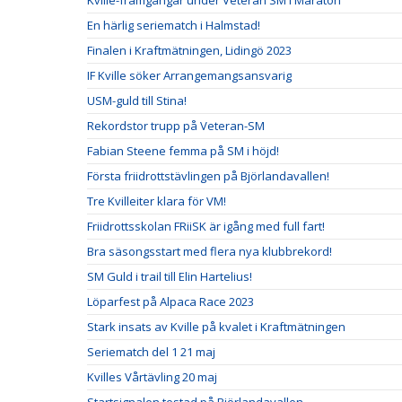
Kville-framgångar under Veteran SM i Maraton
En härlig seriematch i Halmstad!
Finalen i Kraftmätningen, Lidingö 2023
IF Kville söker Arrangemangsansvarig
USM-guld till Stina!
Rekordstor trupp på Veteran-SM
Fabian Steene femma på SM i höjd!
Första friidrottstävlingen på Björlandavallen!
Tre Kvilleiter klara för VM!
Friidrottsskolan FRiiSK är igång med full fart!
Bra säsongsstart med flera nya klubbrekord!
SM Guld i trail till Elin Hartelius!
Löparfest på Alpaca Race 2023
Stark insats av Kville på kvalet i Kraftmätningen
Seriematch del 1 21 maj
Kvilles Vårtävling 20 maj