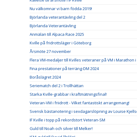
Kallelse till årsmöte i IF Kville
Nu välkomnar vi barn födda 2019!
Björlanda veterantävling del 2
Björlanda Veterantävling
Anmälan till Alpaca Race 2025
Kville på fridrottsläger i Göteborg
Årsmöte 27 november
Flera VM-medaljer till Kvilles veteraner på VM i Marathon i
Fina prestationer på terräng-DM 2024
Boråslägret 2024
Seriematch del 2 i Trollhättan
Starka Kville-grabbar i kraftmätningsfinal!
Veteran-VM i friidrott - Vilket fantastiskt arrangemang!
Svensk bästanotering i sexdagarslöpning av Louise Kjells
IF Kville i topp på rekordstort Veteran-SM
Guld till Noah och silver till Melker!