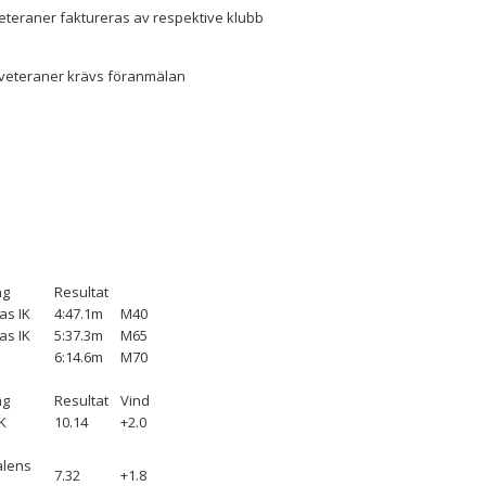
 veteraner faktureras av respektive klubb
r veteraner krävs föranmälan
ng
Resultat
as IK
4:47.1m
M40
as IK
5:37.3m
M65
6:14.6m
M70
ng
Resultat
Vind
FK
10.14
+2.0
lens
7.32
+1.8