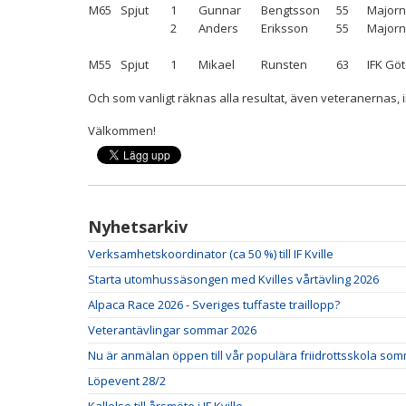
M65
Spjut
1
Gunnar
Bengtsson
55
Majorn
2
Anders
Eriksson
55
Majorn
M55
Spjut
1
Mikael
Runsten
63
IFK Gö
Och som vanligt räknas alla resultat, även veteranernas, i
Välkommen!
Nyhetsarkiv
Verksamhetskoordinator (ca 50 %) till IF Kville
Starta utomhussäsongen med Kvilles vårtävling 2026
Alpaca Race 2026 - Sveriges tuffaste traillopp?
Veterantävlingar sommar 2026
Nu är anmälan öppen till vår populära friidrottsskola so
Löpevent 28/2