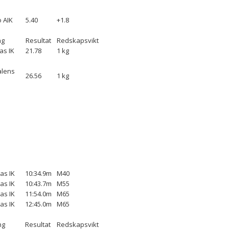
 AIK
5.40
+1.8
ng
Resultat
Redskapsvikt
as IK
21.78
1 kg
lens
26.56
1 kg
as IK
10:34.9m
M40
as IK
10:43.7m
M55
as IK
11:54.0m
M65
as IK
12:45.0m
M65
ng
Resultat
Redskapsvikt