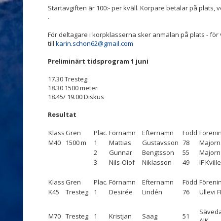
Startavgiften är 100:- per kväll. Korpare betalar på plats,
.
För deltagare i korpklasserna sker anmälan på plats - fö
till
karin.schon62@gmail.com
Preliminärt tidsprogram 1 juni
17.30 Tresteg
18.30 1500 meter
18.45/ 19.00 Diskus
Resultat
Klass
Gren
Plac.
Förnamn
Efternamn
Född
Föreni
M40
1500 m
1
Mattias
Gustavsson
78
Majorn
2
Gunnar
Bengtsson
55
Majorn
3
Nils-Olof
Niklasson
49
IF Kville
Klass
Gren
Plac.
Förnamn
Efternamn
Född
Föreni
K45
Tresteg
1
Desirée
Lindén
76
Ullevi 
Säveda
M70
Tresteg
1
Kristjan
Saag
51
AIK