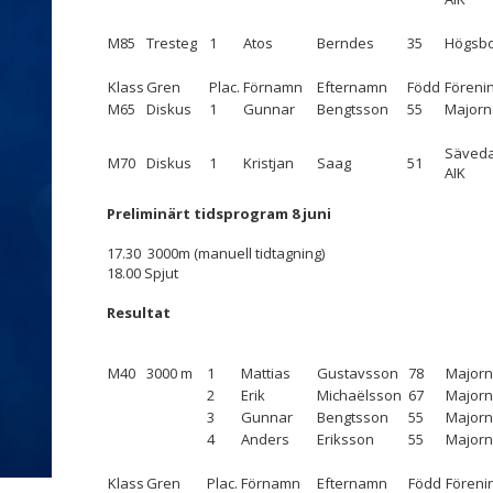
M85
Tresteg
1
Atos
Berndes
35
Högsbo
Klass
Gren
Plac.
Förnamn
Efternamn
Född
Föreni
M65
Diskus
1
Gunnar
Bengtsson
55
Majorn
Säveda
M70
Diskus
1
Kristjan
Saag
51
AIK
Preliminärt tidsprogram 8 juni
17.30 3000m (manuell tidtagning)
18.00 Spjut
Resultat
M40
3000 m
1
Mattias
Gustavsson
78
Majorn
2
Erik
Michaëlsson
67
Majorn
3
Gunnar
Bengtsson
55
Majorn
4
Anders
Eriksson
55
Majorn
Klass
Gren
Plac.
Förnamn
Efternamn
Född
Föreni