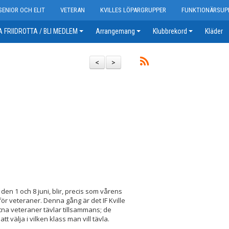
SENIOR OCH ELIT
VETERAN
KVILLES LÖPARGRUPPER
FUNKTIONÄRSUP
 FRIIDROTTA / BLI MEDLEM
Arrangemang
Klubbrekord
Kläder
<
>
en 1 och 8 juni, blir, precis som vårens
för veteraner. Denna gång är det IF Kville
na veteraner tävlar tillsammans; de
 välja i vilken klass man vill tävla.