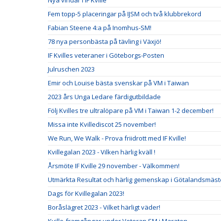
Nya vindar i IF Kville
Fem topp-5 placeringar på IJSM och två klubbrekord
Fabian Steene 4:a på Inomhus-SM!
78 nya personbästa på tävling i Växjö!
IF Kvilles veteraner i Göteborgs-Posten
Julruschen 2023
Emir och Louise bästa svenskar på VM i Taiwan
2023 års Unga Ledare färdigutbildade
Följ Kvilles tre ultralöpare på VM i Taiwan 1-2 december!
Missa inte Kvillediscot 25 november!
We Run, We Walk - Prova friidrott med IF Kville!
Kvillegalan 2023 - Vilken härlig kväll !
Årsmöte IF Kville 29 november - Välkommen!
Utmärkta Resultat och härlig gemenskap i Götalandsmäste
Dags för Kvillegalan 2023!
Boråslägret 2023 - Vilket härligt väder!