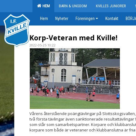
HEM
BARN & UNGDOM
KVILLES JUNIORER
Hem
Nyheter
Föreningen
Kontakt
BÖRJA
Korp-Veteran med Kville!
2022-05-25 10:22
Vårens återstående poängtävlingar på Slottsskogsvallen, d
två första tävlingar även sanktionerade resultattävlingar 
som står som samarbetspartner. Korpare och klubbanslut
korpare som både är veteraner och klubbanslutna är fria att