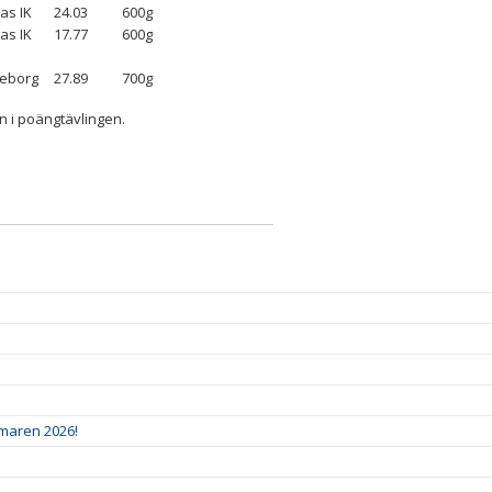
as IK
24.03
600g
as IK
17.77
600g
teborg
27.89
700g
n i poängtävlingen.
mmaren 2026!