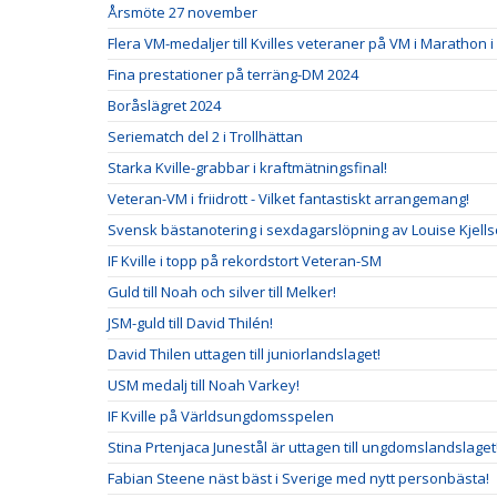
Årsmöte 27 november
Flera VM-medaljer till Kvilles veteraner på VM i Marathon i
Fina prestationer på terräng-DM 2024
Boråslägret 2024
Seriematch del 2 i Trollhättan
Starka Kville-grabbar i kraftmätningsfinal!
Veteran-VM i friidrott - Vilket fantastiskt arrangemang!
Svensk bästanotering i sexdagarslöpning av Louise Kjells
IF Kville i topp på rekordstort Veteran-SM
Guld till Noah och silver till Melker!
JSM-guld till David Thilén!
David Thilen uttagen till juniorlandslaget!
USM medalj till Noah Varkey!
IF Kville på Världsungdomsspelen
Stina Prtenjaca Junestål är uttagen till ungdomslandslaget
Fabian Steene näst bäst i Sverige med nytt personbästa!