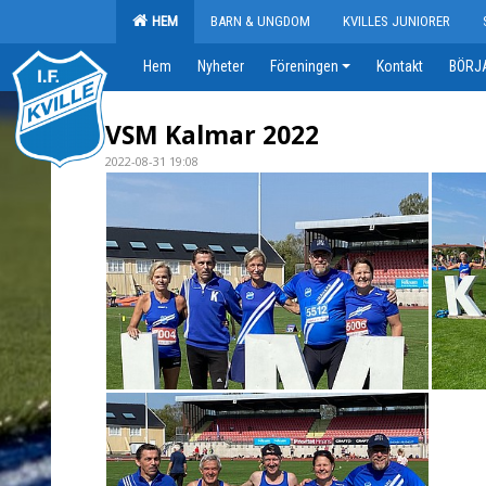
HEM
BARN & UNGDOM
KVILLES JUNIORER
Hem
Nyheter
Föreningen
Kontakt
BÖRJA
VSM Kalmar 2022
2022-08-31 19:08