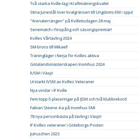
Två starka Kville-lag i Kraftmätningskvalet
Stina Junestål över kvalgränsen till Ungdoms-EM i spjut
"Arenaterrängen" på Kvilletisdagen 28 maj
Seriematch i Finspång och säsongspremiär!
Kvilles Vårtävling 2024
SM-brons till Mikael!
Träningläger i Nerja för Kvilles aktiva
Götalandsmästerskapen Inomhus 2024
IUSM i Växjö
Urstarkt IVSM av Kvilles Veteraner
Nya vindar i IF Kville
Fem topp-5 placeringar på IJSM och två klubbrekord
Fabian Steene 4:a på Inomhus-SM!
78 nya personbästa på tävling i Växjö!
IF Kvilles veteraner i Göteborgs-Posten
Julruschen 2023