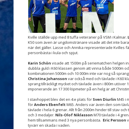
Kville ställde upp med 8 tuffa veteraner på VSM i Kalmar.
K50 som även är ungdomstränare visade att det inte bara
när det gäller. Lasse och Annika representerade Kvilles f
personbästa i kula och spjut.
Karin Schön
visade att 1500m på seriematchen helgen in
dubbla guld i K60 klassen genom att vinna både 5000m o
kombinationen 5000m och 10 000m inte var nog så sprang 
Christina Johansson
var också med och tävlade i K60 kla
sprang tillräckligt mycket och tävlade även i 800m utöve
imponerande än 17 300 löpmeter på en helg är att Christ
I stavhoppet blev det en 4:e plats för
Sven Diurlin
M45 i m
för
Anders Ebenfelt
M65.
Anders var även den som tävlad
tävlade i hela 6 grenar. Allt från 2000m hinder till stav och
och 3 medaljer.
Nils-Olof Niklasson
M70 tävlade i 4 gren
hem tillsammans med 3 nya personbästa.
Eric Persson
v
tyvärr en skada i vaden.