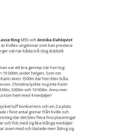
Lasse Ring
M55 och
Annika Dahlqvist
 är Kvilles ungdomar som kan prestera
ärger väl när båda två slog dubbelt
nan var ett bra genrep när hon tog
ch 10 000m under helgen. Som om
Karin även 1500m där hon blev tvåa.
ssen. Christina tyckte nog inte Karin
r 1500m, 5000m och 10 000m. Ännu mer
ina kom hem med 4 medaljer!
ycket tuff konkurrens och en 2:a plats
e i flest antal grenar från Kville och
 tresteg där det blev flera fina placeringar
ar och fick med sig lika många medaljer
ar även med och tävlade men ådrog sig