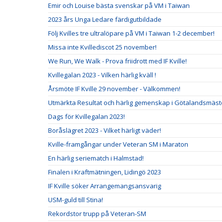
Emir och Louise bästa svenskar på VM i Taiwan
2023 års Unga Ledare färdigutbildade
Följ Kvilles tre ultralöpare på VM i Taiwan 1-2 december!
Missa inte Kvillediscot 25 november!
We Run, We Walk - Prova friidrott med IF Kville!
Kvillegalan 2023 - Vilken härlig kväll !
Årsmöte IF Kville 29 november - Välkommen!
Utmärkta Resultat och härlig gemenskap i Götalandsmäste
Dags för Kvillegalan 2023!
Boråslägret 2023 - Vilket härligt väder!
Kville-framgångar under Veteran SM i Maraton
En härlig seriematch i Halmstad!
Finalen i Kraftmätningen, Lidingö 2023
IF Kville söker Arrangemangsansvarig
USM-guld till Stina!
Rekordstor trupp på Veteran-SM