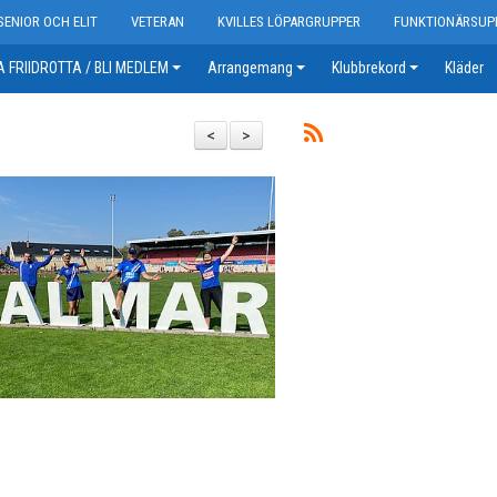
SENIOR OCH ELIT
VETERAN
KVILLES LÖPARGRUPPER
FUNKTIONÄRSUP
 FRIIDROTTA / BLI MEDLEM
Arrangemang
Klubbrekord
Kläder
<
>