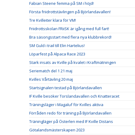
Fabian Steene femma på SM i höjd!
Första friidrottstävlingen på Björlandavallen!
Tre Kvilleiter klara för VM!
Friidrottsskolan FRiiSK är igång med full fart!
Bra säsongsstart med flera nya klubbrekord!
SM Guld i trail till Elin Hartelius!
Löparfest på Alpaca Race 2023
Stark insats av Kville på kvalet i Kraftmätningen
Seriematch del 1 21 maj
Kvilles Vårtävling 20 maj
Startsignalen testad på Björlandavallen
IF Kville besöker Torslandavallen och Knatteracet
Träningsläger i Magaluf för Kvilles aktiva
Förråden redo för träning på Björlandavallen
Träningläger på Österlen med IF Kville Distans
Götalandsmästerskapen 2023