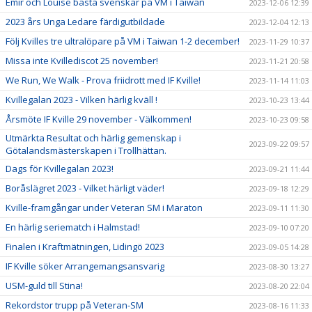
Emir och Louise bästa svenskar på VM i Taiwan
2023-12-06 12:39
2023 års Unga Ledare färdigutbildade
2023-12-04 12:13
Följ Kvilles tre ultralöpare på VM i Taiwan 1-2 december!
2023-11-29 10:37
Missa inte Kvillediscot 25 november!
2023-11-21 20:58
We Run, We Walk - Prova friidrott med IF Kville!
2023-11-14 11:03
Kvillegalan 2023 - Vilken härlig kväll !
2023-10-23 13:44
Årsmöte IF Kville 29 november - Välkommen!
2023-10-23 09:58
Utmärkta Resultat och härlig gemenskap i
2023-09-22 09:57
Götalandsmästerskapen i Trollhättan.
Dags för Kvillegalan 2023!
2023-09-21 11:44
Boråslägret 2023 - Vilket härligt väder!
2023-09-18 12:29
Kville-framgångar under Veteran SM i Maraton
2023-09-11 11:30
En härlig seriematch i Halmstad!
2023-09-10 07:20
Finalen i Kraftmätningen, Lidingö 2023
2023-09-05 14:28
IF Kville söker Arrangemangsansvarig
2023-08-30 13:27
USM-guld till Stina!
2023-08-20 22:04
Rekordstor trupp på Veteran-SM
2023-08-16 11:33