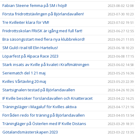
Fabian Steene femma på SM i höjd!
2023-08-02 12:08
Första friidrottstävlingen på Björlandavallen!
2023-07-30 10:23
Tre Kvilleiter klara för VM!
2023-07-02 19:51
Friidrottsskolan FRiiSK är igång med full fart!
2023-06-27 12:55
Bra säsongsstart med flera nya klubbrekord!
2023-06-21 11:05
SM Guld i trail till Elin Hartelius!
2023-06-18 10:23
Löparfest på Alpaca Race 2023
2023-06-08 17:15
Stark insats av Kville på kvalet i Kraftmätningen
2023-06-02 14:58
Seriematch del 1 21 maj
2023-05-25 16:36
Kvilles Vårtävling 20 maj
2023-05-23 22:39
Startsignalen testad på Björlandavallen
2023-04-26 10:26
IF Kville besöker Torslandavallen och Knatteracet
2023-04-22 16:25
Träningsläger i Magaluf för Kvilles aktiva
2023-04-17 21:16
Förråden redo för träning på Björlandavallen
2023-04-05 13:54
Träningläger på Österlen med IF Kville Distans
2023-03-29 18:31
Götalandsmästerskapen 2023
2023-03-22 13:35