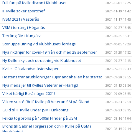
Full fart på Kvillediscon i Klubbhuset
2021-12-01 12:25
IF Kville söker sportchef
2021-11-19 11:42
IVSM 2021 i Västerås
2021-11-17 11:45
VSM i terräng i Höganäs
2021-10-27 15:48
Terräng-DM i Kungälv
2021-10-25 15:31
Stor uppslutning vid Klubbhuset i lördags
2021-10-05 17:29
Nya riktlinjer för covid-19 från och med 29 september
2021-09-28 17:52
Ny Kville-skylt och utrustning vid Klubbhuset
2021-09-27 12:13
Kville i Götalandsmästerskapen
2021-09-21 09:39
Höstens tränarutbildningar i Björlandahallen har startat
2021-09-20 09:55
Nya medaljer till Kvilles Veteraner - Härligt!
2021-09-13 08:56
Vilket härligt Boråsläger 2021!
2021-09-09 08:53
Vilken succé för IF Kville på Veteran SM på Öland
2021-08-23 12:58
Guld till IF Kville under JSM i Linköping
2021-08-23 08:15
Felicia tog brons på 1500m Hinder på USM
2021-08-16 11:04
Brons till Gabriel Torgersson och IF Kville på USM i
2021-08-15 09:14
Norrköping!