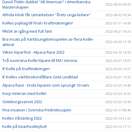
David Thilén dubbel "All American" i Amerikanska
2022-08-03 09:25
Mästerskapen
Alfrida Kilvik får utmärkelsen "Årets unga ledare"
2022-08-02 09:34
Kvilles pojklag till final i Kraftmätningen!
2022-07-11 14:59
FRiiSK är igång med full fart!
2022-06-27 14:25
Bra insats på Världsungdomsspelen av flera Kville-
2022-06-20 11:18
aktiva!
Vilken löparfest - Alpaca Race 2022
2022-06-10 14:36
Två suveräna Kville-löpare till EM i Verona
2022-06-07 14:25
IF Kville på Kraftmätningen
2022-06-06 13:27
IF Kvilles världsrekordållare Göte Lindblad
2022-06-01 13:33
Alpaca Race - Enda löparen som sprungit 10 varv
2022-05-25 14:40
Korp-Veteran med Kville!
2022-05-25 10:22
Göteborgsvarvet 2022
2022-05-22 14:34
Fina insatser i Svenska Friidrottscupen
2022-05-17 08:40
Kvilles Vårtävling 2022
2022-05-14 21:22
Kville på beachvolleyboll
2022-05-12 17:11