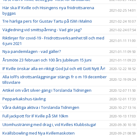
Här ska IF Kville och Hisingens nya friidrottsarena
2021-02-25 14:01
byggas
Tre härliga pers för Gustav Tartu på ISM i Malmö
2021-02-24 10:07
Vägledning vid smittspårning - Vad gör jag?
2021-02-24 07:54
Riktlinjer för covid-19 - Friidrottsverksamhet till och med
2021-01-11 11:00
6 juni 2021
Nya pandemilagen - vad gäller?
2021-01-11 09:50
Årsmöte 23 februari och 100 års Jubileum 15 Juni
2021-01-11 09:23
IF Kville önskar alla en riktigt God Jul och ett Gott Nytt År!
2020-12-22 18:52
Alla IoFFs idrottsanläggningar stängs fr o m 19 december
2020-12-19 09:24
tillsvidare
Artikel om vårt silver-gäng i Torslanda Tidningen
2020-12-07 11:50
Pepparkakshus-tävling
2020-12-01 17:33
Våra duktiga aktiva i Torslanda Tidningen
2020-10-27 13:16
Full jackpott för IF Kville på SM 10km
2020-10-13 17:03
Utomhusträning med drag i, vid Kvilles Klubbstuga!
2020-09-30 10:18
Kvällsbowling med Nya Kvillemaskoten
2020-09-21 08:59