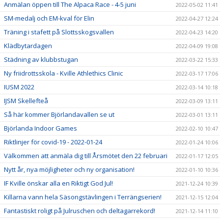
Anmälan öppen till The Alpaca Race - 4-5 juni
2022-05-02 11:41
SM-medalj och EM-kval för Elin
2022-04-27 12:24
Träning i stafett på Slottsskogsvallen
2022-04-23 14:20
Klädbytardagen
2022-04-09 19:08
Städning av klubbstugan
2022-03-22 15:33
Ny friidrottsskola - Kville Athlethics Clinic
2022-03-17 17:06
IUSM 2022
2022-03-14 10:18
IJSM Skellefteå
2022-03-09 13:11
Så här kommer Björlandavallen se ut
2022-03-01 13:11
Björlanda Indoor Games
2022-02-10 10:47
Riktlinjer för covid-19 - 2022-01-24
2022-01-24 10:06
Välkommen att anmäla dig till Årsmötet den 22 februari
2022-01-17 12:05
Nytt år, nya möjligheter och ny organisation!
2022-01-10 10:36
IF Kville önskar alla en Riktigt God Jul!
2021-12-24 10:39
Killarna vann hela Säsongstävlingen i Terrängserien!
2021-12-15 12:04
Fantastiskt roligt på Julruschen och deltagarrekord!
2021-12-14 11:10