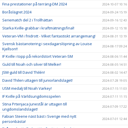
Fina prestationer på terräng-DM 2024
2024-10-07 10:16
Boråslägret 2024
2024-09-24 15:19
Seriematch del 2 i Trollhättan
2024-09-16 12:43
Starka Kville-grabbar i kraftmätningsfinal!
2024-09-12 15:18
Veteran-VM i friidrott - Vilket fantastiskt arrangemang!
2024-08-31 13:19
Svensk bästanotering i sexdagarslöpning av Louise
2024-08-17 09:24
Kjellson!!
IF Kville i topp på rekordstort Veteran-SM
2024-08-06 11:44
Guld till Noah och silver till Melker!
2024-08-05 14:51
JSM-guld till David Thilén!
2024-08-02 14:47
David Thilen uttagen till juniorlandslaget!
2024-07-28 19:05
USM medalj till Noah Varkey!
2024-07-15 11:03
IF Kville på Världsungdomsspelen
2024-07-11 11:15
Stina Prtenjaca Junestål är uttagen till
2024-07-09 17:22
ungdomslandslaget!
Fabian Steene näst bäst i Sverige med nytt
2024-07-01 12:44
personbästa!