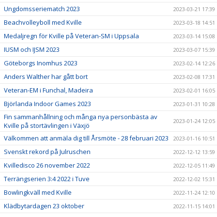
Ungdomsseriematch 2023
2023-03-21 17:39
Beachvolleyboll med Kville
2023-03-18 14:51
Medaljregn för Kville på Veteran-SM i Uppsala
2023-03-14 15:08
IUSM och IJSM 2023
2023-03-07 15:39
Göteborgs Inomhus 2023
2023-02-14 12:26
Anders Walther har gått bort
2023-02-08 17:31
Veteran-EM i Funchal, Madeira
2023-02-01 16:05
Björlanda Indoor Games 2023
2023-01-31 10:28
Fin sammanhållning och många nya personbästa av
2023-01-24 12:05
Kville på stortävlingen i Växjö
Välkommen att anmäla dig till Årsmöte - 28 februari 2023
2023-01-16 10:51
Svenskt rekord på Julruschen
2022-12-12 13:59
Kvilledisco 26 november 2022
2022-12-05 11:49
Terrängserien 3:4 2022 i Tuve
2022-12-02 15:31
Bowlingkväll med Kville
2022-11-24 12:10
Klädbytardagen 23 oktober
2022-11-15 14:01