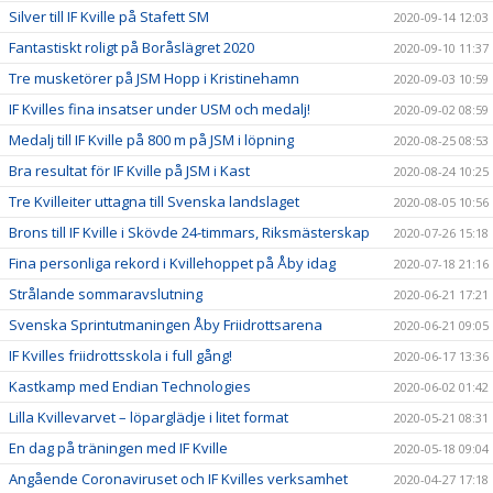
Silver till IF Kville på Stafett SM
2020-09-14 12:03
Fantastiskt roligt på Boråslägret 2020
2020-09-10 11:37
Tre musketörer på JSM Hopp i Kristinehamn
2020-09-03 10:59
IF Kvilles fina insatser under USM och medalj!
2020-09-02 08:59
Medalj till IF Kville på 800 m på JSM i löpning
2020-08-25 08:53
Bra resultat för IF Kville på JSM i Kast
2020-08-24 10:25
Tre Kvilleiter uttagna till Svenska landslaget
2020-08-05 10:56
Brons till IF Kville i Skövde 24-timmars, Riksmästerskap
2020-07-26 15:18
Fina personliga rekord i Kvillehoppet på Åby idag
2020-07-18 21:16
Strålande sommaravslutning
2020-06-21 17:21
Svenska Sprintutmaningen Åby Friidrottsarena
2020-06-21 09:05
IF Kvilles friidrottsskola i full gång!
2020-06-17 13:36
Kastkamp med Endian Technologies
2020-06-02 01:42
Lilla Kvillevarvet – löparglädje i litet format
2020-05-21 08:31
En dag på träningen med IF Kville
2020-05-18 09:04
Angående Coronaviruset och IF Kvilles verksamhet
2020-04-27 17:18