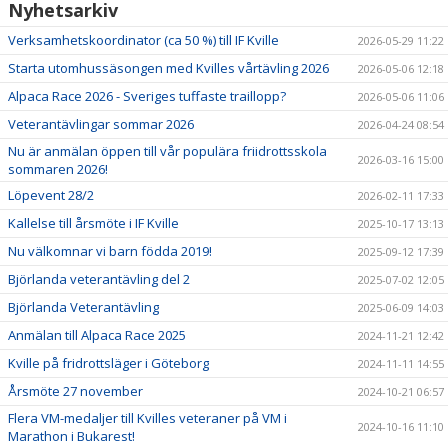
Nyhetsarkiv
Verksamhetskoordinator (ca 50 %) till IF Kville
2026-05-29 11:22
Starta utomhussäsongen med Kvilles vårtävling 2026
2026-05-06 12:18
Alpaca Race 2026 - Sveriges tuffaste traillopp?
2026-05-06 11:06
Veterantävlingar sommar 2026
2026-04-24 08:54
Nu är anmälan öppen till vår populära friidrottsskola
2026-03-16 15:00
sommaren 2026!
Löpevent 28/2
2026-02-11 17:33
Kallelse till årsmöte i IF Kville
2025-10-17 13:13
Nu välkomnar vi barn födda 2019!
2025-09-12 17:39
Björlanda veterantävling del 2
2025-07-02 12:05
Björlanda Veterantävling
2025-06-09 14:03
Anmälan till Alpaca Race 2025
2024-11-21 12:42
Kville på fridrottsläger i Göteborg
2024-11-11 14:55
Årsmöte 27 november
2024-10-21 06:57
Flera VM-medaljer till Kvilles veteraner på VM i
2024-10-16 11:10
Marathon i Bukarest!