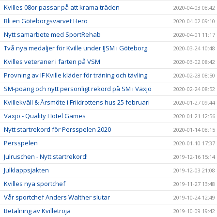
Kvilles 08or passar på att krama träden
2020-04-03 08:42
Bli en Göteborgsvarvet Hero
2020-04-02 09:10
Nytt samarbete med SportRehab
2020-04-01 11:17
Två nya medaljer för Kville under IJSM i Göteborg.
2020-03-24 10:48
Kvilles veteraner i farten på VSM
2020-03-02 08:42
Provning av IF Kville kläder för träning och tävling
2020-02-28 08:50
SM-poäng och nytt personligt rekord på SM i Växjö
2020-02-24 08:52
Kvillekväll & Årsmöte i Friidrottens hus 25 februari
2020-01-27 09:44
Växjö - Quality Hotel Games
2020-01-21 12:56
Nytt startrekord för Persspelen 2020
2020-01-14 08:15
Persspelen
2020-01-10 17:37
Julruschen - Nytt startrekord!
2019-12-16 15:14
Julklappsjakten
2019-12-03 21:08
Kvilles nya sportchef
2019-11-27 13:48
Vår sportchef Anders Walther slutar
2019-10-24 12:49
Betalning av Kvilletröja
2019-10-09 19:42