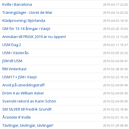
Kville i Barcelona
2019-04-17 23:20
Träningsläger - Lloret de Mar
2019-04-16 20:26
Klädprovning i Björlanda
2019-04-05 14:10
GM för 13-14 åringar i Växjö
2019-03-20 10:06
Anmälan till FRiiSK 2019 är nu öppen!
2019-03-13 15:28
USM Dag 2
2019-03-11 19:37
USM i Västerås
2019-03-09 20:26
JSM till USM
2019-03-06 09:41
RM Vinterkast
2019-02-28 09:50
USM17 + JSM i Växjö
2019-02-25 19:24
Arvid på utvecklingsträff
2019-02-04 09:49
Dröm 4 av William Asker
2019-02-04 09:43
Svenskt rekord av Karin Schön
2019-02-04 09:39
SM SILVER till Fredrik Grund!!
2019-02-03 18:40
Årsmöte IF Kville
2019-02-01 10:16
Tävlingar, tävlingar, tävlingar!
2019-01-29 08:49