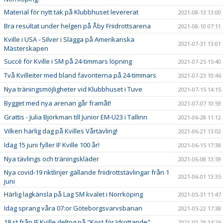
Material för nytt tak på Klubbhuset levererat
2021-08-13 13:00
Bra resultat under helgen på Åby Friidrottsarena
2021-08-10 07:11
Kville i USA - Silver i Slägga på Amerikanska
2021-07-31 13:01
Mästerskapen
Succé för Kville i SM på 24-timmars löpning
2021-07-25 15:40
Två Kvilleiter med bland favoriterna på 24-timmars
2021-07-23 10:46
Nya träningsmöjligheter vid Klubbhuset i Tuve
2021-07-15 14:15
Bygget med nya arenan går framåt!
2021-07-07 10:59
Grattis - Julia Björkman till Junior EM-U23 i Tallinn
2021-06-28 11:12
Vilken härlig dag på Kvilles Vårtävling!
2021-06-21 13:02
Idag 15 juni fyller IF Kville 100 år!
2021-06-15 17:38
Nya tävlings och träningskläder
2021-06-08 13:59
Nya covid-19 riktlinjer gällande friidrottstävlingar från 1
2021-06-01 13:35
juni
Härlig lagkänsla på Lag SM kvalet i Norrköping
2021-05-31 11:47
Idag sprang våra 07:or Göteborgsvarvsbanan
2021-05-22 17:38
18 st från IF Kville deltog på "Kost för Idrottande"
2021-03-29 14:26