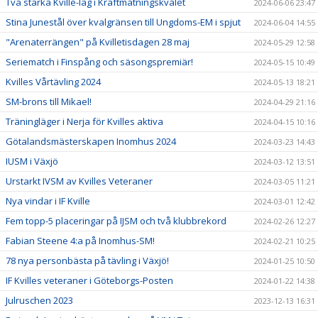
Två starka Kville-lag i Kraftmätningskvalet
2024-06-06 23:47
Stina Junestål över kvalgränsen till Ungdoms-EM i spjut
2024-06-04 14:55
"Arenaterrängen" på Kvilletisdagen 28 maj
2024-05-29 12:58
Seriematch i Finspång och säsongspremiär!
2024-05-15 10:49
Kvilles Vårtävling 2024
2024-05-13 18:21
SM-brons till Mikael!
2024-04-29 21:16
Träningläger i Nerja för Kvilles aktiva
2024-04-15 10:16
Götalandsmästerskapen Inomhus 2024
2024-03-23 14:43
IUSM i Växjö
2024-03-12 13:51
Urstarkt IVSM av Kvilles Veteraner
2024-03-05 11:21
Nya vindar i IF Kville
2024-03-01 12:42
Fem topp-5 placeringar på IJSM och två klubbrekord
2024-02-26 12:27
Fabian Steene 4:a på Inomhus-SM!
2024-02-21 10:25
78 nya personbästa på tävling i Växjö!
2024-01-25 10:50
IF Kvilles veteraner i Göteborgs-Posten
2024-01-22 14:38
Julruschen 2023
2023-12-13 16:31